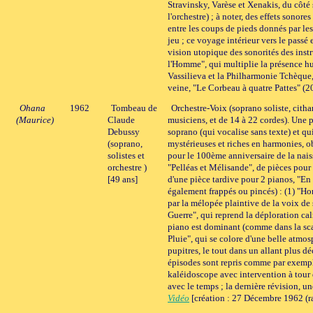
Stravinsky, Varèse et Xenakis, du côté 
l'orchestre) ; à noter, des effets sonor
entre les coups de pieds donnés par les
jeu ; ce voyage intérieur vers le pass
vision utopique des sonorités des instr
l'Homme", qui multiplie la présence h
Vassilieva et la Philharmonie Tchèque,
veine, "Le Corbeau à quatre Pattes" (
Ohana
1962
Tombeau de
Orchestre-Voix (soprano soliste, citha
(Maurice)
Claude
musiciens, et de 14 à 22 cordes). Une p
Debussy
soprano (qui vocalise sans texte) et qu
(soprano,
mystérieuses et riches en harmonies, ob
solistes et
pour le 100ème anniversaire de la nai
orchestre )
"Pelléas et Mélisande", de pièces pour
[49 ans]
d'une pièce tardive pour 2 pianos, "En 
également frappés ou pincés) : (1) "Hom
par la mélopée plaintive de la voix de 
Guerre", qui reprend la déploration cal
piano est dominant (comme dans la scan
Pluie", qui se colore d'une belle atmos
pupitres, le tout dans un allant plus d
épisodes sont repris comme par exemple
kaléidoscope avec intervention à tou
avec le temps ; la dernière révision, u
Vidéo
[création : 27 Décembre 1962 (ra