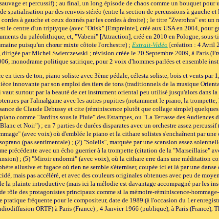
sauvage et percussif) ; au final, un long épisode de chaos comme un bouquet pour un 
es de spatialisation par des renvois stéréo (entre la section de percussions à gauche et
 cordes à gauche et ceux donnés par les cordes à droite) ; le titre "Zverohra" est un
é est le centre d'un triptyque (avec "Otisk" [Empreinte], créé aux USA en 2004, pour
uments du paléolithique, et, "Vabeni" [Attraction], créé en 2010 en Pologne, sous-ti
umaine puisqu'un chœur mixte côtoie l'orchestre) ;
Extrait-Vidéo
[création : 4 Avril
 dirigée par Michel Swierczewski ; révision créée le 20 Septembre 2009, à Paris (F
2006, monodrame politique satirique, pour 2 voix d'hommes parlées et ensemble inst
re en tiers de ton, piano soliste avec 3ème pédale, célesta soliste, bois et vents par
ièce innovante par son emploi des tiers de tons (traditionnels de la musique Orientale
i vaut surtout par la beauté de cet instrument oriental peu utilisé jusqu'alors dans l
tenues par l'almalgame avec les autres pupitres (notamment le piano, la trompette, le
ssance de Claude Debussy et cite (réminiscence plutôt que collage simple) quelques
 piano comme "Jardins sous la Pluie" des Estampes, ou "La Terrasse des Audiences d
Blanc et Noir") ; en 7 parties de durées disparates avec un orchestre assez percussif (
mage" (avec voix) où d'emblée le piano et la cithare solistes s'enchaînent par une d
soprano (pas sentimentale) ; (2) "Soleils", marquée par une scansion assez solennelle
me précédente avec un écho guerrier à la trompette (citation de la "Marseillaise" avor
sion) ; (5) "Miroir endormi" (avec voix), où la cithare erre dans une méditation c
phère allusive et fugace où rien ne semble s'éterniser, coupée ici et là par une dans
écidé, mais pas accéléré, et avec des couleurs originales obtenues avec peu de moyens
 la plainte introductive (mais ici la mélodie est davantage accompagné par les ins
r de rôle des protagonistes principaux comme si la mémoire-réminiscence-hommage-
ne pratique fréquente pour le compositeur, date de 1989 (à l'occasion du 1er enregis
diodiffusion ORTF) à Paris (France) ; 4 Janvier 1966 (publique), à Paris (France), 