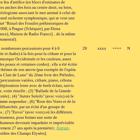
feu d'artifice (en blocs d'ostinatos de
 les anches des bois au centre droit, ou bien,
 néologisme associant le mot animal à celui de
 grand orchestre symphonique, qui se veut une
tré "Rituel des Fossiles préhistoriques de
 2008, à Prague (Tchéquie), par Elena
rance), Maison de Radio France]... de la même
rumental).
 1, nombreuses percussions pour 4 à 6
29
xxxx
++++
N
 et Arabe) à la fois pour la cithare et pour la
a musique Occidentale et les couleurs, assez
s peaux et certaines cordes) ; elle a été écrite
 thèmes de son œuvre (par exemple de l'opéra
u Clair de Lune" du 2ème livre des Préludes,
percussions variées, cithare, piano, célesta
éploration lente avec de brefs éclats, suivis
, voire rituelle ; (3) "Ballade de la Grande
tée) ; (4) "Autres Soleils" (avec voix) où le
omme suspendue ; (6) "Rose des Vents et de la
e déhanchée, par un éclat d'un groupe de
 ; (7) "Envoi" (avec voix) où les différents
truments, pour former une sorte de
humeurs devenait imparfaite et imprévisible
trement 27 ans après la première) ;
Extrait-
Théâtre des Champs Elysées].