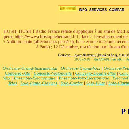
INFO
SERVICES
COMPAR
HUSH, HUSH ! Radio France refuse d'appliquer à un ami de MCI sa ri
perso https://www.christophebertrand.fr ! ; face à l'envahissement de 
5 Août prochain (affectueuses pensées), belle écoute ré-écoute réce
à Paris) ; 12 Décembre, re-création par l'Ircam d'u
ÉDITORIAUX
MAJ-LISTE
SÉLECTION
SÉLECTION
20ÈME PARAL
ARCH-CONCERTS
GUIDE-EXPRESS
COMPOS-INTRO
ACTUS-CONCERTS
1001 CD
TOP-REC
PIANO-CONC
COMPO-IN
ŒUVRES
LIENS
HISTO
BON
R
Concerts… ajout bienvenu [@mail en bas], si musiq
2026-09-01 - Ma (20.00) | Site MCI | Al
Orchestre-Grand-Instrumental
|
Orchestre-Grand-Voix
|
Orchestre-Pet
Concerto-Alto
|
Concerto-Violoncelle
|
Concerto-Double-Plus
|
Conce
Voix
|
Ensemble-Électronique
|
Ensemble-Voix-Électronique
|
Électro-
Trios
|
Solo-Piano-Claviers
|
Solo-Cordes
|
Solo-Flûte
|
Solo-Clarin
P