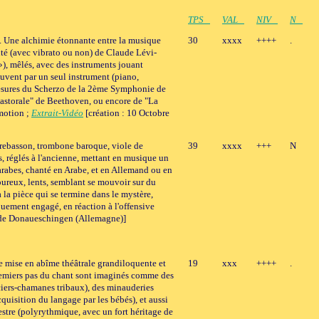
TPS
VAL
NIV
N
s). Une alchimie étonnante entre la musique
30
xxxx
++++
.
anté (avec vibrato ou non) de Claude Lévi-
, mêlés, avec des instruments jouant
ouvent par un seul instrument (piano,
 mesures du Scherzo de la 2ème Symphonie de
"Pastorale" de Beethoven, ou encore de "La
émotion ;
Extrait-Vidéo
[création : 10 Octobre
ntrebasson, trombone baroque, viole de
39
xxxx
+++
N
s, réglés à l'ancienne, mettant en musique un
rabes, chanté en Arabe, et en Allemand ou en
loureux, lents, semblant se mouvoir sur du
 la pièce qui se termine dans le mystère,
tiquement engagé, en réaction à l'offensive
l de Donaueschingen (Allemagne)]
e mise en abîme théâtrale grandiloquente et
19
xxx
++++
.
premiers pas du chant sont imaginés comme des
orciers-chamanes tribaux), des minauderies
cquisition du langage par les bébés), et aussi
estre (polyrythmique, avec un fort héritage de