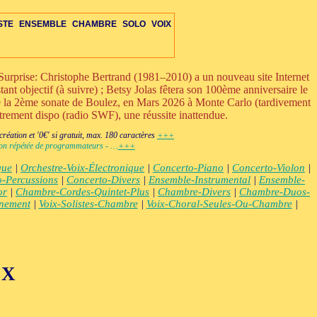
STE
ENSEMBLE
CHAMBRE
SOLO
VOIX
urprise: Christophe Bertrand (1981–2010) a un nouveau site Internet
ant objectif (à suivre) ; Betsy Jolas fêtera son 100ème anniversaire le
ue la 2ème sonate de Boulez, en Mars 2026 à Monte Carlo (tardivement
strement dispo (radio SWF), une réussite inattendue.
RE
ETTE-S
VOIX
OIX
IS-VENTS-C
MBRE-DIV
OPÉRA-CHAMBRE
ENS-ÉLECTRO
ORCH-ÉLECTRO
+VENTS-S
DUO-TRIO
PERCUSSIONS-C
AUTRES-S
ENS-VOIX-ÉLECTRO
OPÉRA-THÉÂTRE
ORCH-VOIX-ÉLEC
+ÉLECTRONIQUE
DIVERS-C
ÉLECTRO
éation et '0€' si gratuit, max. 180 caractères
+++
ction répétée de programmateurs - …
+++
que
|
Orchestre-Voix-Électronique
|
Concerto-Piano
|
Concerto-Violon
|
-Percussions
|
Concerto-Divers
|
Ensemble-Instrumental
|
Ensemble-
or
|
Chambre-Cordes-Quintet-Plus
|
Chambre-Divers
|
Chambre-Duos-
gnement
|
Voix-Solistes-Chambre
|
Voix-Choral-Seules-Ou-Chambre
|
IX