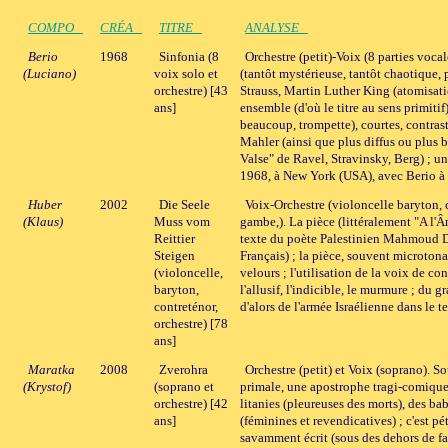
COMPO
CRÉA
TITRE
ANALYSE
Berio
1968
Sinfonia (8
Orchestre (petit)-Voix (8 parties voca
(Luciano)
voix solo et
(tantôt mystérieuse, tantôt chaotique, 
orchestre) [43
Strauss, Martin Luther King (atomisat
ans]
ensemble (d'où le titre au sens primiti
beaucoup, trompette), courtes, contra
Mahler (ainsi que plus diffus ou plus 
Valse" de Ravel, Stravinsky, Berg) ; u
1968, à New York (USA), avec Berio à l
Huber
2002
Die Seele
Voix-Orchestre (violoncelle baryton, 
(Klaus)
Muss vom
gambe,). La pièce (littéralement "A l'Â
Reittier
texte du poète Palestinien Mahmoud Da
Steigen
Français) ; la pièce, souvent microtona
(violoncelle,
velours ; l'utilisation de la voix de c
baryton,
l'allusif, l'indicible, le murmure ; du 
contreténor,
d'alors de l'armée Israélienne dans le 
orchestre) [78
ans]
Maratka
2008
Zverohra
Orchestre (petit) et Voix (soprano). 
(Krystof)
(soprano et
primale, une apostrophe tragi-comique
orchestre) [42
litanies (pleureuses des morts), des ba
ans]
(féminines et revendicatives) ; c'est pé
savamment écrit (sous des dehors de fa