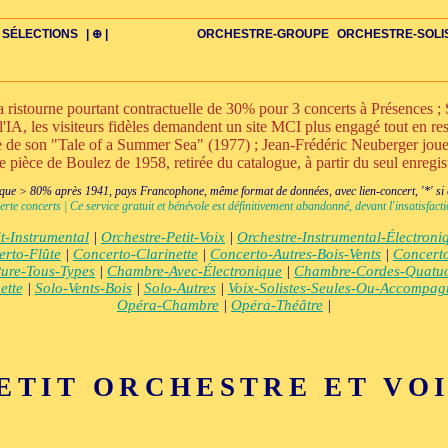
SÉLECTIONS
| ⊕ |
ORCHESTRE-GROUPE
ORCHESTRE-SOLI
stourne pourtant contractuelle de 30% pour 3 concerts à Présences ; S
l'IA, les visiteurs fidèles demandent un site MCI plus engagé tout en rest
nte de son "Tale of a Summer Sea" (1977) ; Jean-Frédéric Neuberger jo
ne pièce de Boulez de 1958, retirée du catalogue, à partir du seul enregi
DIV
IRE
US-ROMANS
ADIOS
BIOGRAPHIES
VIOLON-C
PAYS
ŒUVRES-INDIV
VIDÉOS
STYLES-ÉCOLES
ALTO-C
BONUS-FILMS
PERSPECTIVE
PLAN
GRAND-INSTR-SEULS
CELLO-C
FAQS
LIEDER
BONUS-VINS
CONTACT
GLOSSAIRE
PIANO-SOLO
DOUBLE-C+
ITINÉRAIRES
VOIX-SOLO-CHAMBRE
GRAND+VOIX
AUTEUR
FLÛTE-C
CORDES-S
XXL-SCOPE
QUATUOR
CHERCHE
CLARINETTE-C
PETIT-INSTR
ENSEMBLE
CHORAL-CHAMB
FLÛTE-S
CORDES
CLARIN
PETIT+
ENS-V
+BO
CHA
ue > 80% après 1941, pays Francophone, même format de données, avec lien-concert, '*' si cr
erte concerts | Ce service gratuit et bénévole est définitivement abandonné, devant l'insatisfa
it-Instrumental
|
Orchestre-Petit-Voix
|
Orchestre-Instrumental-Électroni
rto-Flûte
|
Concerto-Clarinette
|
Concerto-Autres-Bois-Vents
|
Concerto
Pure-Tous-Types
|
Chambre-Avec-Électronique
|
Chambre-Cordes-Quatu
ette
|
Solo-Vents-Bois
|
Solo-Autres
|
Voix-Solistes-Seules-Ou-Accompa
Opéra-Chambre
|
Opéra-Théâtre
|
ETIT ORCHESTRE ET VO