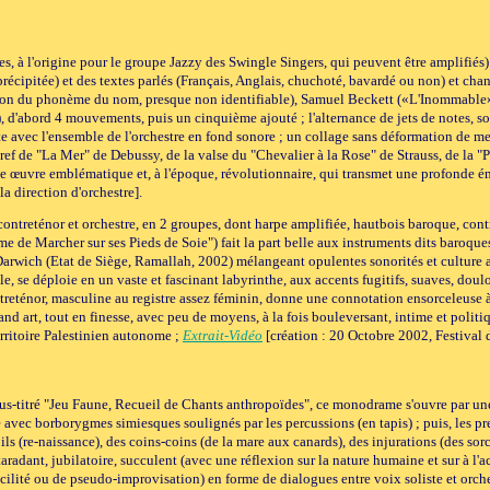
les, à l'origine pour le groupe Jazzy des Swingle Singers, qui peuvent être amplifié
précipitée) et des textes parlés (Français, Anglais, chuchoté, bavardé ou non) et ch
ion du phonème du nom, presque non identifiable), Samuel Beckett («L'Inommable»)
f), d'abord 4 mouvements, puis un cinquième ajouté ; l'alternance de jets de notes, s
ste avec l'ensemble de l'orchestre en fond sonore ; un collage sans déformation de
bref de "La Mer" de Debussy, de la valse du "Chevalier à la Rose" de Strauss, de la 
ne œuvre emblématique et, à l'époque, révolutionnaire, qui transmet une profonde 
a direction d'orchestre].
contreténor et orchestre, en 2 groupes, dont harpe amplifiée, hautbois baroque, co
me de Marcher sur ses Pieds de Soie") fait la part belle aux instruments dits baroque
rwich (Etat de Siège, Ramallah, 2002) mélangeant opulentes sonorités et culture a
le, se déploie en un vaste et fascinant labyrinthe, aux accents fugitifs, suaves, dou
ontreténor, masculine au registre assez féminin, donne une connotation ensorceleuse à
grand art, tout en finesse, avec peu de moyens, à la fois bouleversant, intime et poli
territoire Palestinien autonome ;
Extrait-Vidéo
[création : 20 Octobre 2002, Festiva
Sous-titré "Jeu Faune, Recueil de Chants anthropoïdes", ce monodrame s'ouvre par un
 avec borborygmes simiesques soulignés par les percussions (en tapis) ; puis, les 
bils (re-naissance), des coins-coins (de la mare aux canards), des injurations (des s
taradant, jubilatoire, succulent (avec une réflexion sur la nature humaine et sur à l'a
cilité ou de pseudo-improvisation) en forme de dialogues entre voix soliste et orch