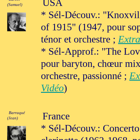
USA
(Samuel)
* Sél-Découv.: "Knoxvi
of 1915" (1947, pour so
ténor et orchestre ;
Extra
* Sél-Approf.: "The Lov
pour baryton, chœur mix
orchestre, passionné ;
Ex
Vidéo
)
Barraqué
France
(Jean)
* Sél-Découv.: Concerto