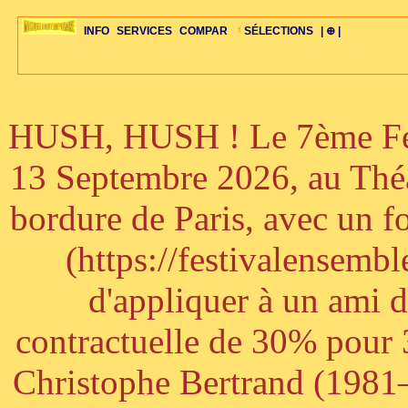
INFO
SERVICES
COMPAR
SÉLECTIONS
| ⊕ |
HUSH, HUSH ! Le 7ème Fest
ÉDITORIAUX
MAJ-LISTE
SÉLECTION
SÉLECTION
20ÈME PARAL
ARCH-CONCERTS
GUIDE-EXPRESS
COMPOS-INTRO
ACTUS-CONCERTS
1001 CD
TOP-REC
PIANO-CONC
COMPO-INDIV
ŒUVRES
LIENS
HISTOIRE
BONUS-ROMANS
RADIOS
BIOGRAPHIES
VIOLON-C
PAYS
ŒUVRES-INDIV
VIDÉOS
STYLES-ÉCOLES
ALTO-C
BONUS-FILMS
PERSPECTIVE
PLAN
GRAND-INSTR
CELLO-C
FAQS
LIED
B
13 Septembre 2026, au Théâ
bordure de Paris, avec un f
(https://festivalensemb
d'appliquer à un ami 
contractuelle de 30% pour 3
Christophe Bertrand (1981–