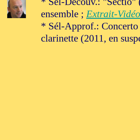
* Sél-Découv.: "Sectio" 
ensemble ;
Extrait-Vidé
* Sél-Approf.: Concerto
clarinette (2011, en susp