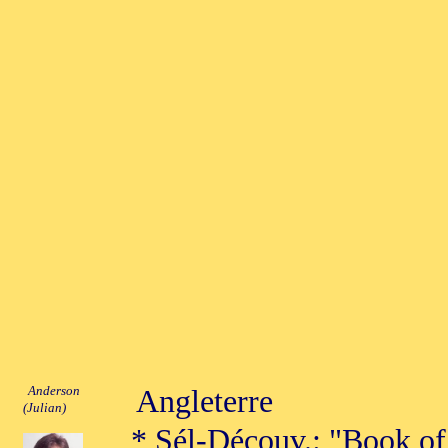
Anderson
Angleterre
(Julian)
* Sél-Découv.: "Book o