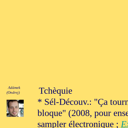
Adámek
Tchèquie
(Ondrej)
* Sél-Découv.: "Ça tour
bloque" (2008, pour ens
sampler électronique ;
Ex