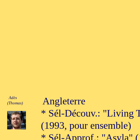
Adès
Angleterre
(Thomas)
* Sél-Découv.: "Living 
(1993, pour ensemble)
* Sél-Approf.: "Asyla" 