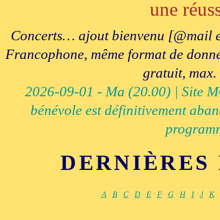
une réuss
Concerts… ajout bienvenu [@mail e
Francophone, même format de données, 
gratuit, max.
2026-09-01 - Ma (20.00) | Site MCI
bénévole est définitivement aban
programm
DERNIÈRES
A
B
C
D
E
F
G
H
I
J
K