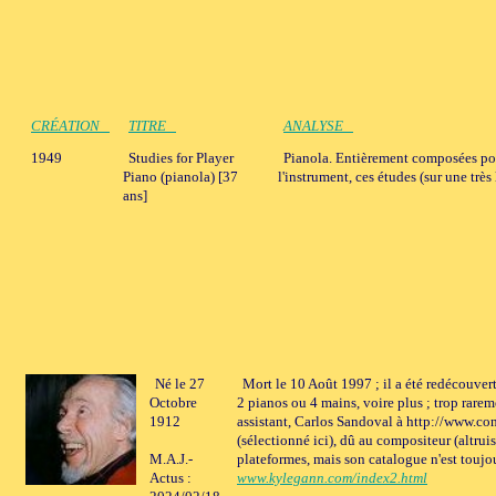
CRÉATION
TITRE
ANALYSE
1949
Studies for Player
Pianola. Entièrement composées pour
Piano (pianola) [37
l'instrument, ces études (sur une tr
ans]
Né le 27
Mort le 10 Août 1997 ; il a été redécouver
Octobre
2 pianos ou 4 mains, voire plus ; trop rarem
1912
assistant, Carlos Sandoval à http://www.con
(sélectionné ici), dû au compositeur (altrui
M.A.J.-
plateformes, mais son catalogue n'est toujou
Actus :
www.kylegann.com/index2.html