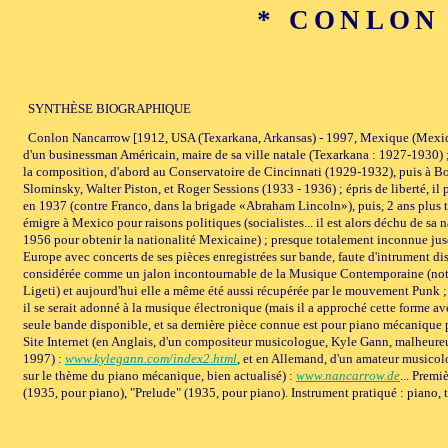
* CONLON 
SYNTHÈSE BIOGRAPHIQUE
Conlon Nancarrow [1912, USA (Texarkana, Arkansas) - 1997, Mexique (Mexico),
d'un businessman Américain, maire de sa ville natale (Texarkana : 1927-1930) ; 
la composition, d'abord au Conservatoire de Cincinnati (1929-1932), puis à Bo
Slominsky, Walter Piston, et Roger Sessions (1933 - 1936) ; épris de liberté, il
en 1937 (contre Franco, dans la brigade «Abraham Lincoln»), puis, 2 ans plus t
émigre à Mexico pour raisons politiques (socialistes... il est alors déchu de sa 
1956 pour obtenir la nationalité Mexicaine) ; presque totalement inconnue jus
Europe avec concerts de ses pièces enregistrées sur bande, faute d'intrument di
considérée comme un jalon incontournable de la Musique Contemporaine (n
Ligeti) et aujourd'hui elle a même été aussi récupérée par le mouvement Punk ; se
il se serait adonné à la musique électronique (mais il a approché cette forme 
seule bande disponible, et sa dernière pièce connue est pour piano mécanique p
Site Internet (en Anglais, d'un compositeur musicologue, Kyle Gann, malheure
1997) :
www.kylegann.com/index2.html
, et en Allemand, d'un amateur musicol
sur le thème du piano mécanique, bien actualisé) :
www.nancarrow.de
... Premi
(1935, pour piano), "Prelude" (1935, pour piano). Instrument pratiqué : piano, 