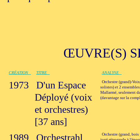
ŒUVRE(S) S
CRÉATION
TITRE
ANALYSE
1973
D'un Espace
Orchestre (grand)-Voix
solistes) et 2 ensembles
Mallarmé, seulement dan
Déployé (voix
(davantage sur la com
et orchestres)
[37 ans]
1989
Orchestrahl
Orchestre (grand, bois
jugé rétrograde à l'épo