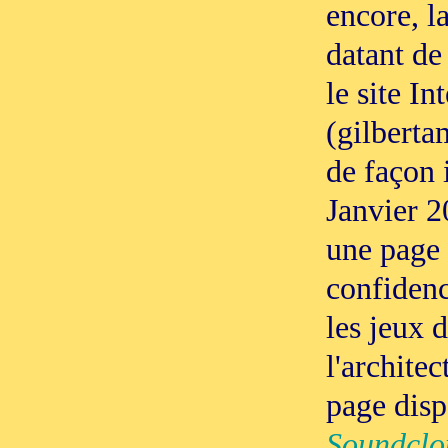
encore, l
datant de
le site In
(gilberta
de façon 
Janvier 20
une page 
confidenc
les jeux 
l'architec
page dispa
Soundclo