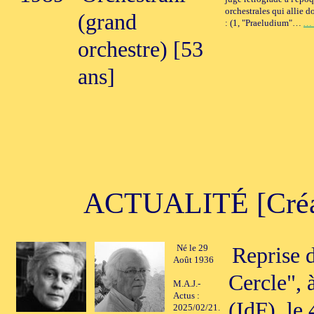
orchestrales qui allie d
(grand
: (1, "Praeludium"…
… 
orchestre) [53
ans]
ACTUALITÉ [Créati
Né le 29
Reprise 
Août 1936
Cercle", 
M.A.J.-
Actus :
(IdF), le 
2025/02/21.