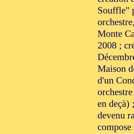
Souffle" 
orchestre,
Monte Car
2008 ; cré
Décembre
Maison d
d'un Conc
orchestre 
en deçà) 
devenu ra
compose 