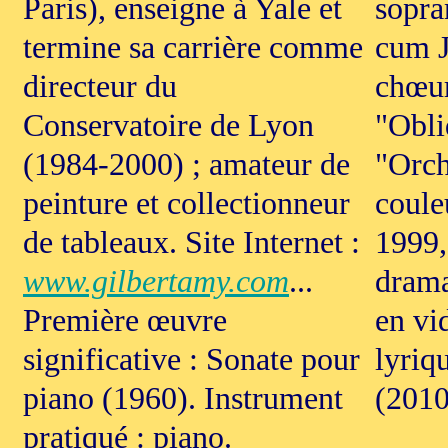
Paris), enseigne à Yale et
sopra
termine sa carrière comme
cum J
directeur du
chœur
Conservatoire de Lyon
"Obli
(1984-2000) ; amateur de
"Orch
peinture et collectionneur
coule
de tableaux. Site Internet :
1999,
www.gilbertamy.com
...
drama
Première œuvre
en vi
significative : Sonate pour
lyriq
piano (1960). Instrument
(2010
pratiqué : piano.