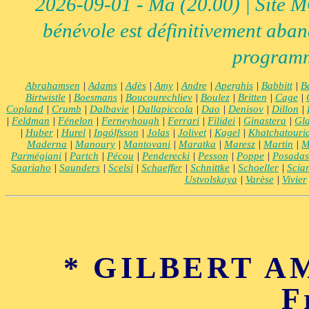
2026-09-01 - Ma (20.00) | Site MCI
bénévole est définitivement aban
programm
Abrahamsen
|
Adams
|
Adès
|
Amy
|
Andre
|
Aperghis
|
Babbitt
|
B
Birtwistle
|
Boesmans
|
Boucourechliev
|
Boulez
|
Britten
|
Cage
|
Copland
|
Crumb
|
Dalbavie
|
Dallapiccola
|
Dao
|
Denisov
|
Dillon
|
|
Feldman
|
Fénelon
|
Ferneyhough
|
Ferrari
|
Filidei
|
Ginastera
|
Gla
|
Huber
|
Hurel
|
Ingólfsson
|
Jolas
|
Jolivet
|
Kagel
|
Khatchatouri
Maderna
|
Manoury
|
Mantovani
|
Maratka
|
Maresz
|
Martin
|
M
Parmégiani
|
Partch
|
Pécou
|
Penderecki
|
Pesson
|
Poppe
|
Posadas
Saariaho
|
Saunders
|
Scelsi
|
Schaeffer
|
Schnittke
|
Schoeller
|
Scia
Ustvolskaya
|
Varèse
|
Vivier
* GILBERT AMY
F