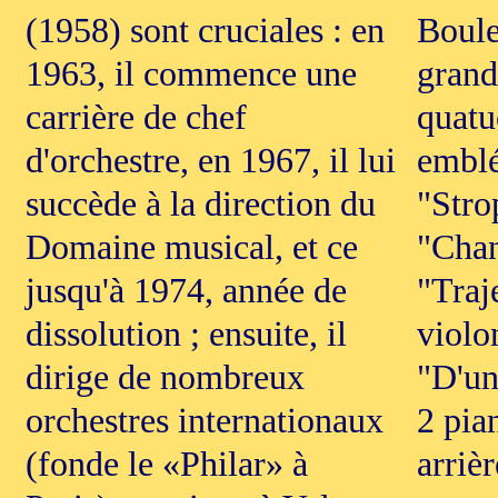
(1958) sont cruciales : en
Boule
1963, il commence une
grand
carrière de chef
quatu
d'orchestre, en 1967, il lui
emblé
succède à la direction du
"Stro
Domaine musical, et ce
"Chan
jusqu'à 1974, année de
"Traj
dissolution ; ensuite, il
violo
dirige de nombreux
"D'un
orchestres internationaux
2 pia
(fonde le «Philar» à
arriè