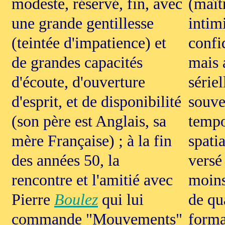
modeste, réservé, fin, avec
(maîtr
une grande gentillesse
intimi
(teintée d'impatience) et
confi
de grandes capacités
mais 
d'écoute, d'ouverture
sériel
d'esprit, et de disponibilité
souve
(son père est Anglais, sa
tempo
mère Française) ; à la fin
spati
des années 50, la
versé
rencontre et l'amitié avec
moins
Pierre
Boulez
qui lui
de qu
commande "Mouvements"
forma