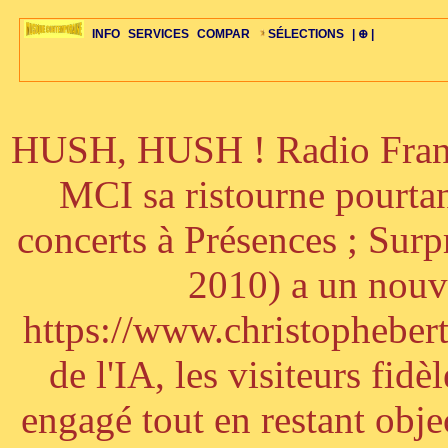
INFO
SERVICES
COMPAR
SÉLECTIONS
| ⊕ |
HUSH, HUSH ! Radio France
ÉDITORIAUX
MAJ-LISTE
SÉLECTION
SÉLECTION
20ÈME PARAL
ARCH-CONCERTS
GUIDE-EXPRESS
COMPOS-INTRO
ACTUS-CONCERTS
1001 CD
TOP-REC
PIANO-CONC
COMPO-INDIV
ŒUVRES
LIENS
HISTOIRE
BONUS-ROMANS
RADIOS
BIOGRAPHIES
VIOLON-C
PAYS
ŒUVRES-INDIV
VIDÉOS
STYLES-ÉCOLES
ALTO-C
BONUS-FILMS
PERSPECTIVE
PLAN
GRAND-INSTR
CELLO-C
FAQS
LIED
B
MCI sa ristourne pourta
concerts à Présences ; Sur
2010) a un nouve
https://www.christophebertr
de l'IA, les visiteurs fi
engagé tout en restant objec