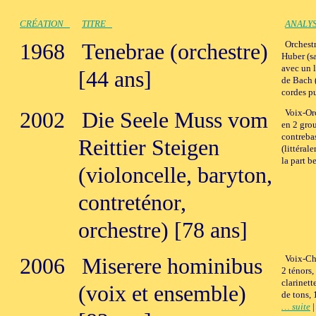
CRÉATION
TITRE
ANALY
1968
Tenebrae (orchestre)
Orchest
Huber (sa
avec un l
[44 ans]
de Bach (
cordes 
2002
Die Seele Muss vom
Voix-Orc
en 2 gro
contreba
Reittier Steigen
(littéral
la part 
(violoncelle, baryton,
contreténor,
orchestre) [78 ans]
2006
Miserere hominibus
Voix-Ch
2 ténors, 
clarinett
(voix et ensemble)
de tons, 
… suite