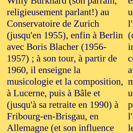
Willy Burkhard (son parrain,
e
religieusement parlant!) au
u
Conservatoire de Zurich
l
(jusqu'en 1955), enfin à Berlin
(
avec Boris Blacher (1956-
i
1957) ; à son tour, à partir de
c
1960, il enseigne la
a
musicologie et la composition,
m
à Lucerne, puis à Bâle et
u
(jusqu'à sa retraite en 1990) à
p
Fribourg-en-Brisgau, en
l
Allemagne (et son influence
l