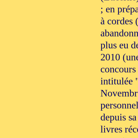
; en prép
à cordes 
abandonné
plus eu d
2010 (une
concours
intitulée 
Novembre)
personnel
depuis sa
livres réc