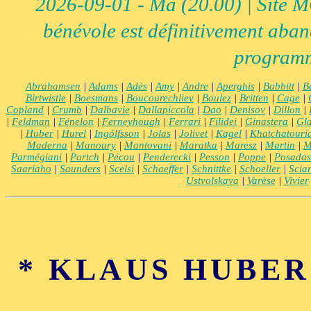
2026-09-01 - Ma (20.00) | Site MCI
bénévole est définitivement aban
programm
Abrahamsen
|
Adams
|
Adès
|
Amy
|
Andre
|
Aperghis
|
Babbitt
|
B
Birtwistle
|
Boesmans
|
Boucourechliev
|
Boulez
|
Britten
|
Cage
|
Copland
|
Crumb
|
Dalbavie
|
Dallapiccola
|
Dao
|
Denisov
|
Dillon
|
|
Feldman
|
Fénelon
|
Ferneyhough
|
Ferrari
|
Filidei
|
Ginastera
|
Gla
|
Huber
|
Hurel
|
Ingólfsson
|
Jolas
|
Jolivet
|
Kagel
|
Khatchatouri
Maderna
|
Manoury
|
Mantovani
|
Maratka
|
Maresz
|
Martin
|
M
Parmégiani
|
Partch
|
Pécou
|
Penderecki
|
Pesson
|
Poppe
|
Posadas
Saariaho
|
Saunders
|
Scelsi
|
Schaeffer
|
Schnittke
|
Schoeller
|
Scia
Ustvolskaya
|
Varèse
|
Vivier
* KLAUS HUBER (