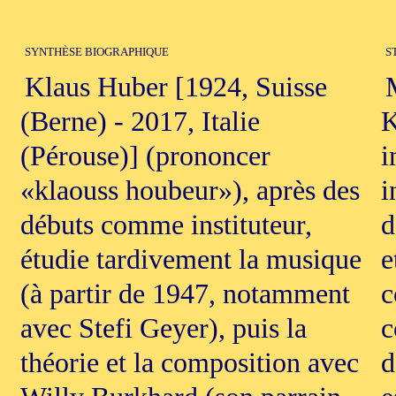
SYNTHÈSE BIOGRAPHIQUE
S
Klaus Huber [1924, Suisse
(Berne) - 2017, Italie
K
(Pérouse)] (prononcer
i
«klaouss houbeur»), après des
i
débuts comme instituteur,
d
étudie tardivement la musique
e
(à partir de 1947, notamment
c
avec Stefi Geyer), puis la
c
théorie et la composition avec
d