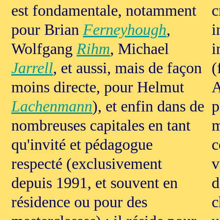
est fondamentale, notamment
c
pour Brian
Ferneyhough
,
i
Wolfgang
Rihm
, Michael
i
Jarrell
, et aussi, mais de façon
(
moins directe, pour Helmut
A
Lachenmann
), et enfin dans de
p
nombreuses capitales en tant
m
qu'invité et pédagogue
c
respecté (exclusivement
v
depuis 1991, et souvent en
d
résidence ou pour des
c