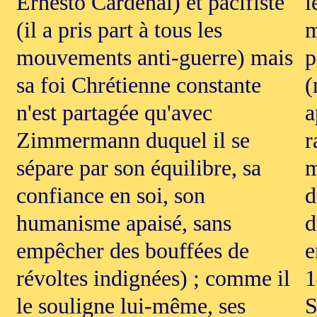
Ernesto Cardenal) et pacifiste
l
(il a pris part à tous les
m
mouvements anti-guerre) mais
p
sa foi Chrétienne constante
(
n'est partagée qu'avec
a
Zimmermann duquel il se
r
sépare par son équilibre, sa
m
confiance en soi, son
d
humanisme apaisé, sans
d
empêcher des bouffées de
e
révoltes indignées) ; comme il
1
le souligne lui-même, ses
S