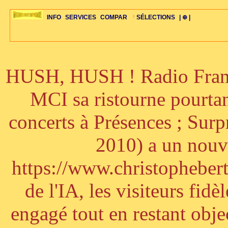
INFO
SERVICES
COMPAR
SÉLECTIONS
| ⊕ |
HUSH, HUSH ! Radio France
ÉDITORIAUX
MAJ-LISTE
SÉLECTION
SÉLECTION
20ÈME PARAL
ARCH-CONCERTS
GUIDE-EXPRESS
COMPOS-INTRO
ACTUS-CONCERTS
1001 CD
TOP-REC
PIANO-CONC
COMPO-INDIV
ŒUVRES
LIENS
HISTOIRE
BONUS-ROMANS
RADIOS
BIOGRAPHIES
VIOLON-C
PAYS
ŒUVRES-INDIV
VIDÉOS
STYLES-ÉCOLES
ALTO-C
BONUS-FILMS
PERSPECTIVE
PLAN
GRAND-INSTR
CELLO-C
FAQS
LIED
B
MCI sa ristourne pourta
concerts à Présences ; Sur
2010) a un nouve
https://www.christophebertr
de l'IA, les visiteurs fi
engagé tout en restant objec