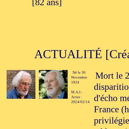
[82 ans]
ACTUALITÉ [Créati
Né le 30
Mort le 
Novembre
1924
dispariti
M.A.J.-
d'écho mé
Actus :
2024/02/14.
France (h
privilégie