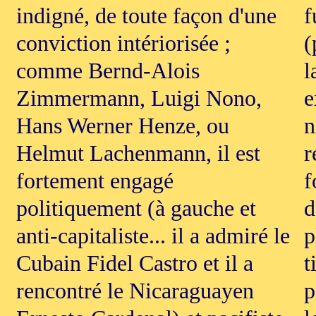
indigné, de toute façon d'une
f
conviction intériorisée ;
(
comme Bernd-Alois
l
Zimmermann, Luigi Nono,
e
Hans Werner Henze, ou
n
Helmut Lachenmann, il est
r
fortement engagé
f
politiquement (à gauche et
d
anti-capitaliste... il a admiré le
p
Cubain Fidel Castro et il a
t
rencontré le Nicaraguayen
p