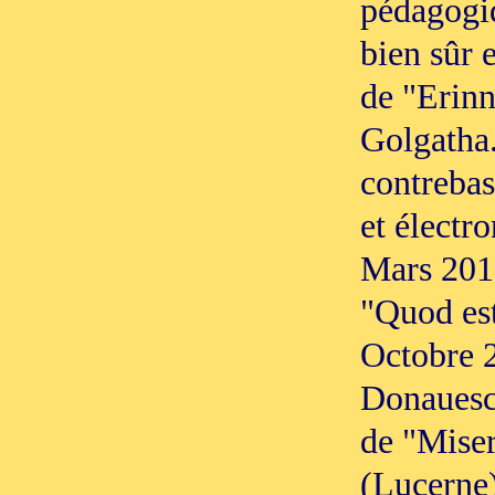
pédagogi
bien sûr 
de "Erinn
Golgatha.
contrebas
et électro
Mars 2010
"Quod est
Octobre 
Donauesc
de "Mise
(Lucerne)