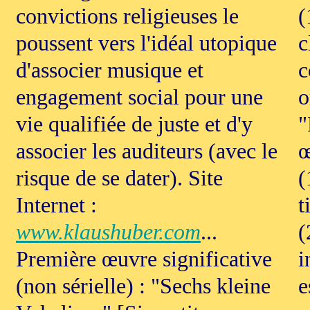
convictions religieuses le
(
poussent vers l'idéal utopique
c
d'associer musique et
c
engagement social pour une
o
vie qualifiée de juste et d'y
"
associer les auditeurs (avec le
œ
risque de se dater). Site
(
Internet :
t
www.klaushuber.com
...
(
Première œuvre significative
i
(non sérielle) : "Sechs kleine
e