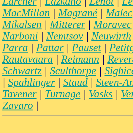
Larcher
|
Lazkano
|
Lenot
|
Le
MacMillan
|
Magrané
|
Malec
Mikalsen
|
Mitterer
|
Moravec
Narboni
|
Nemtsov
|
Neuwirth
Parra
|
Pattar
|
Pauset
|
Petit
Rautavaara
|
Reimann
|
Rever
Schwartz
|
Sculthorpe
|
Sighice
|
Spahlinger
|
Staud
|
Steen-A
Tavener
|
Turnage
|
Vasks
|
Ve
Zavaro
|