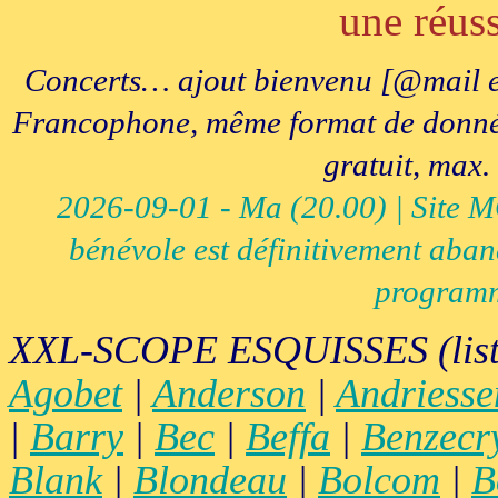
une réuss
Concerts… ajout bienvenu [@mail e
Francophone, même format de données, 
gratuit, max.
2026-09-01 - Ma (20.00) | Site MCI
bénévole est définitivement aban
programm
XXL-SCOPE ESQUISSES (list
Agobet
|
Anderson
|
Andriesse
|
Barry
|
Bec
|
Beffa
|
Benzecr
Blank
|
Blondeau
|
Bolcom
|
B