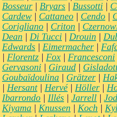
Bosseur
|
Bryars
|
Bussotti
|
C
Cardew
|
Cattaneo
|
Cendo
|
C
Corigliano
|
Criton
|
Czernow
Dean
|
Di Tucci
|
Drouin
|
Du
Edwards
|
Eimermacher
|
Faf
|
Florentz
|
Fox
|
Francesconi
Gervasoni
|
Giraud
|
Gisladott
Goubaïdoulina
|
Grätzer
|
Hak
|
Hersant
|
Hervé
|
Höller
|
Ho
Ibarrondo
|
Illés
|
Jarrell
|
Jod
Kiyama
|
Knussen
|
Koch
|
Ky