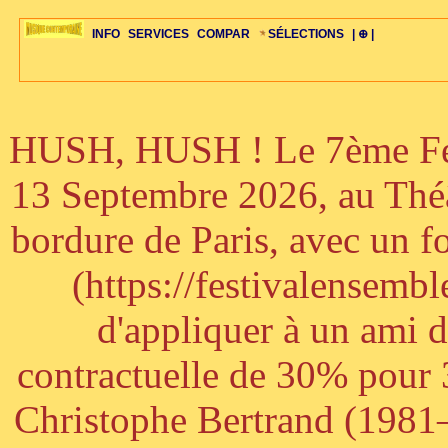
INFO
SERVICES
COMPAR
SÉLECTIONS
| ⊕ |
HUSH, HUSH ! Le 7ème Fest
ÉDITORIAUX
MAJ-LISTE
SÉLECTION
SÉLECTION
20ÈME PARAL
ARCH-CONCERTS
GUIDE-EXPRESS
COMPOS-INTRO
ACTUS-CONCERTS
1001 CD
TOP-REC
PIANO-CONC
COMPO-INDIV
ŒUVRES
LIENS
HISTOIRE
BONUS-ROMANS
RADIOS
BIOGRAPHIES
VIOLON-C
PAYS
ŒUVRES-INDIV
VIDÉOS
STYLES-ÉCOLES
ALTO-C
BONUS-FILMS
PERSPECTIVE
PLAN
GRAND-INSTR
CELLO-C
FAQS
LIED
B
13 Septembre 2026, au Théâ
bordure de Paris, avec un f
(https://festivalensemb
d'appliquer à un ami 
contractuelle de 30% pour 3
Christophe Bertrand (1981–