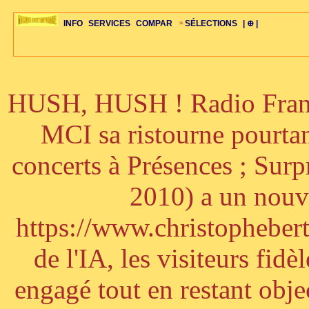
INFO
SERVICES
COMPAR
SÉLECTIONS
| ⊕ |
HUSH, HUSH ! Radio France
ÉDITORIAUX
MAJ-LISTE
SÉLECTION
SÉLECTION
20ÈME PARAL
ARCH-CONCERTS
GUIDE-EXPRESS
COMPOS-INTRO
ACTUS-CONCERTS
1001 CD
TOP-REC
PIANO-CONC
COMPO-INDIV
ŒUVRES
LIENS
HISTOIRE
BONUS-ROMANS
RADIOS
BIOGRAPHIES
VIOLON-C
PAYS
ŒUVRES-INDIV
VIDÉOS
STYLES-ÉCOLES
ALTO-C
BONUS-FILMS
PERSPECTIVE
PLAN
GRAND-INSTR
CELLO-C
FAQS
LIED
B
MCI sa ristourne pourta
concerts à Présences ; Sur
2010) a un nouve
https://www.christophebertr
de l'IA, les visiteurs fi
engagé tout en restant objec