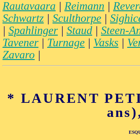
Rautavaara
|
Reimann
|
Rever
Schwartz
|
Sculthorpe
|
Sighice
|
Spahlinger
|
Staud
|
Steen-A
Tavener
|
Turnage
|
Vasks
|
Ve
Zavaro
|
* LAURENT PETI
ans)
ESQ