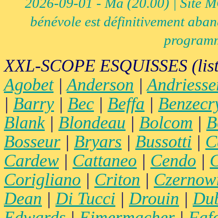
2026-09-01 - Ma (20.00) | Site MCI
bénévole est définitivement aban
programm
XXL-SCOPE ESQUISSES (list
Agobet
|
Anderson
|
Andriesse
|
Barry
|
Bec
|
Beffa
|
Benzecr
Blank
|
Blondeau
|
Bolcom
|
B
Bosseur
|
Bryars
|
Bussotti
|
C
Cardew
|
Cattaneo
|
Cendo
|
C
Corigliano
|
Criton
|
Czernow
Dean
|
Di Tucci
|
Drouin
|
Du
Edwards
|
Eimermacher
|
Faf