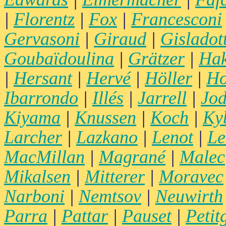
|
Florentz
|
Fox
|
Francesconi
Gervasoni
|
Giraud
|
Gisladott
Goubaïdoulina
|
Grätzer
|
Hak
|
Hersant
|
Hervé
|
Höller
|
Ho
Ibarrondo
|
Illés
|
Jarrell
|
Jod
Kiyama
|
Knussen
|
Koch
|
Ky
Larcher
|
Lazkano
|
Lenot
|
Le
MacMillan
|
Magrané
|
Malec
Mikalsen
|
Mitterer
|
Moravec
Narboni
|
Nemtsov
|
Neuwirth
Parra
|
Pattar
|
Pauset
|
Petit