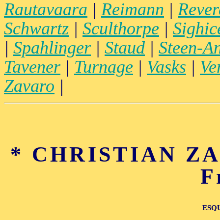
Rautavaara
|
Reimann
|
Rever
Schwartz
|
Sculthorpe
|
Sighice
|
Spahlinger
|
Staud
|
Steen-A
Tavener
|
Turnage
|
Vasks
|
Ve
Zavaro
|
* CHRISTIAN ZAN
F
ESQ