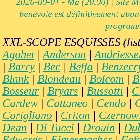
2026-09-01 - Ma (20.00) | Site MCI
bénévole est définitivement aban
programm
XXL-SCOPE ESQUISSES (list
Agobet
|
Anderson
|
Andriesse
|
Barry
|
Bec
|
Beffa
|
Benzecr
Blank
|
Blondeau
|
Bolcom
|
B
Bosseur
|
Bryars
|
Bussotti
|
C
Cardew
|
Cattaneo
|
Cendo
|
C
Corigliano
|
Criton
|
Czernow
Dean
|
Di Tucci
|
Drouin
|
Du
Edwards
|
Eimermacher
|
Faf