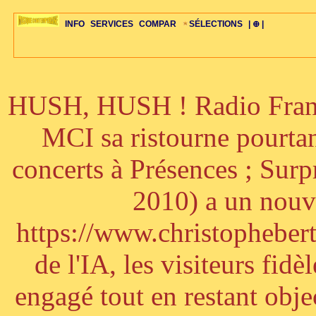
INFO
SERVICES
COMPAR
SÉLECTIONS
| ⊕ |
HUSH, HUSH ! Radio France
ÉDITORIAUX
MAJ-LISTE
SÉLECTION
SÉLECTION
20ÈME PARAL
ARCH-CONCERTS
GUIDE-EXPRESS
COMPOS-INTRO
ACTUS-CONCERTS
1001 CD
TOP-REC
PIANO-CONC
COMPO-INDIV
ŒUVRES
LIENS
HISTOIRE
BONUS-ROMANS
RADIOS
BIOGRAPHIES
VIOLON-C
PAYS
ŒUVRES-INDIV
VIDÉOS
STYLES-ÉCOLES
ALTO-C
BONUS-FILMS
PERSPECTIVE
PLAN
GRAND-INSTR
CELLO-C
FAQS
LIED
B
MCI sa ristourne pourta
concerts à Présences ; Sur
2010) a un nouve
https://www.christophebertr
de l'IA, les visiteurs fi
engagé tout en restant objec