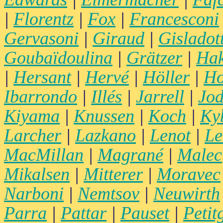
|
Florentz
|
Fox
|
Francesconi
Gervasoni
|
Giraud
|
Gisladott
Goubaïdoulina
|
Grätzer
|
Hak
|
Hersant
|
Hervé
|
Höller
|
Ho
Ibarrondo
|
Illés
|
Jarrell
|
Jod
Kiyama
|
Knussen
|
Koch
|
Ky
Larcher
|
Lazkano
|
Lenot
|
Le
MacMillan
|
Magrané
|
Malec
Mikalsen
|
Mitterer
|
Moravec
Narboni
|
Nemtsov
|
Neuwirth
Parra
|
Pattar
|
Pauset
|
Petit