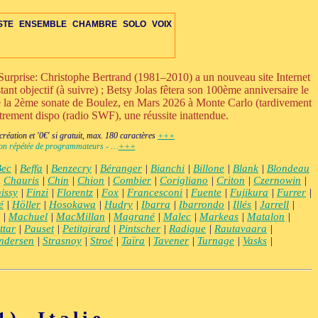
STE
ENSEMBLE
CHAMBRE
SOLO
VOIX
urprise: Christophe Bertrand (1981–2010) a un nouveau site Internet
ant objectif (à suivre) ; Betsy Jolas fêtera son 100ème anniversaire le
ue la 2ème sonate de Boulez, en Mars 2026 à Monte Carlo (tardivement
strement dispo (radio SWF), une réussite inattendue.
RE
ETTE-S
VOIX
OIX
IS-VENTS-C
MBRE-DIV
OPÉRA-CHAMBRE
ENS-ÉLECTRO
ORCH-ÉLECTRO
+VENTS-S
DUO-TRIO
PERCUSSIONS-C
AUTRES-S
ENS-VOIX-ÉLECTRO
OPÉRA-THÉÂTRE
ORCH-VOIX-ÉLEC
+ÉLECTRONIQUE
DIVERS-C
ÉLECTRO
éation et '0€' si gratuit, max. 180 caractères
+++
ction répétée de programmateurs - …
+++
Bec
|
Beffa
|
Benzecry
|
Béranger
|
Bianchi
|
Billone
|
Blank
|
Blondeau
|
Chauris
|
Chin
|
Chion
|
Combier
|
Corigliano
|
Criton
|
Czernowin
|
issy
|
Finzi
|
Florentz
|
Fox
|
Francesconi
|
Fuente
|
Fujikura
|
Furrer
|
é
|
Höller
|
Hosokawa
|
Hudry
|
Ibarra
|
Ibarrondo
|
Illés
|
Jarrell
|
|
Machuel
|
MacMillan
|
Magrané
|
Malec
|
Markeas
|
Matalon
|
ttar
|
Pauset
|
Petitgirard
|
Pintscher
|
Radigue
|
Rautavaara
|
ndersen
|
Strasnoy
|
Stroé
|
Taïra
|
Tavener
|
Turnage
|
Vasks
|