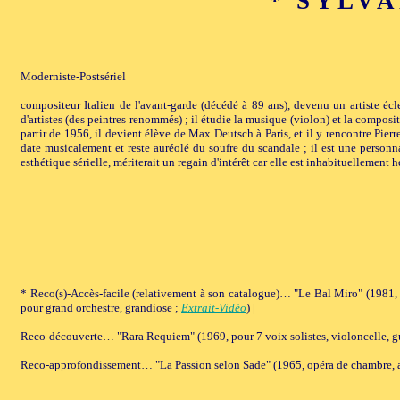
* SYLVA
Moderniste-Postsériel
compositeur Italien de l'avant-garde (décédé à 89 ans), devenu un artiste écle
d'artistes (des peintres renommés) ; il étudie la musique (violon) et la compo
partir de 1956, il devient élève de Max Deutsch à Paris, et il y rencontre Pier
date musicalement et reste auréolé du soufre du scandale ; il est une personn
esthétique sérielle, mériterait un regain d'intérêt car elle est inhabituellement 
* Reco(s)-Accès-facile (relativement à son catalogue)… "Le Bal Miro" (1981, 
pour grand orchestre, grandiose ;
Extrait-Vidéo
) |
Reco-découverte… "Rara Requiem" (1969, pour 7 voix solistes, violoncelle, gu
Reco-approfondissement… "La Passion selon Sade" (1965, opéra de chambre, a