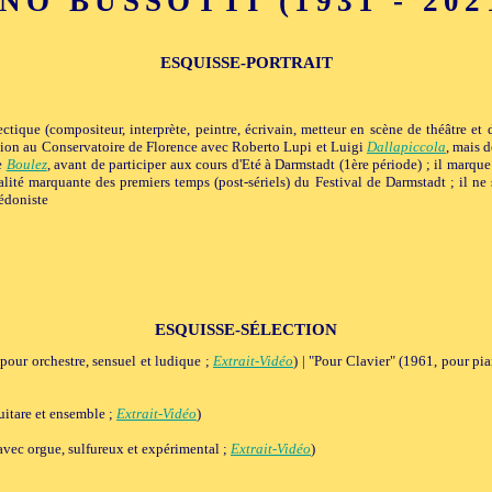
NO BUSSOTTI (1931 - 2021)
ESQUISSE-PORTRAIT
ctique (compositeur, interprète, peintre, écrivain, metteur en scène de théâtre et 
sition au Conservatoire de Florence avec Roberto Lupi et Luigi
Dallapiccola
, mais d
re
Boulez
, avant de participer aux cours d'Eté à Darmstadt (1ère période) ; il marqu
alité marquante des premiers temps (post-sériels) du Festival de Darmstadt ; il ne
hédoniste
ESQUISSE-SÉLECTION
pour orchestre, sensuel et ludique ;
Extrait-Vidéo
) | "Pour Clavier" (1961, pour pi
itare et ensemble ;
Extrait-Vidéo
)
vec orgue, sulfureux et expérimental ;
Extrait-Vidéo
)