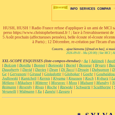
INFO
SERVICES
COMPAR
HUSH, HUSH ! Radio France refuse d'appliquer à un ami de MCI sa ri
perso https://www.christophebertrand.fr ! ; face à l'envahissement de 
5 Août prochain (affectueuses pensées), belle écoute ré-écoute réce
à Paris) ; 12 Décembre, re-création par l'Ircam d'u
ÉDITORIAUX
MAJ-LISTE
SÉLECTION
SÉLECTION
20ÈME PARAL
ARCH-CONCERTS
GUIDE-EXPRESS
COMPOS-INTRO
ACTUS-CONCERTS
1001 CD
TOP-REC
PIANO-CONC
COMPO-IN
ŒUVRES
LIENS
HISTO
BON
R
Concerts… ajout bienvenu [@mail en bas], si musiq
2026-09-01 - Ma (20.00) | Site MCI | Al
XXL-SCOPE ESQUISSES (liste-compos-étendue) :
Aa
|
Adámek
|
Agob
|
Bolcom
|
Bonilla
|
Bonnet
|
Borowski
|
Borrel
|
Bosseur
|
Bryars
|
Bus
Daugherty
|
David
|
Davies
|
Dean
|
Di Tucci
|
Drouin
|
Dubugnon
|
D
Ge
|
Gervasoni
|
Giraud
|
Gisladottir
|
Globokar
|
Goehr
|
Goubaïdou
Jodlowski
|
Kantcheli
|
Kernis
|
Kiyama
|
Knussen
|
Koch
|
Kyburz
|
L
Méfano
|
Mikalsen
|
Mitterer
|
Moravec
|
Moss
|
Mulsant
|
Mundry
|
N
Reimann
|
Reverdy
|
Rivas
|
Roche
|
Rzewski
|
Schwartz
|
Sculthorpe
|
Verunelli
|
Widmann
|
Xu
|
Zanési
|
Zavaro
|