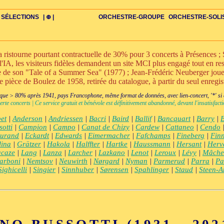
SÉLECTIONS
| ⊕ |
ORCHESTRE-GROUPE
ORCHESTRE-SOLI
stourne pourtant contractuelle de 30% pour 3 concerts à Présences ; S
l'IA, les visiteurs fidèles demandent un site MCI plus engagé tout en rest
nte de son "Tale of a Summer Sea" (1977) ; Jean-Frédéric Neuberger jo
ne pièce de Boulez de 1958, retirée du catalogue, à partir du seul enregi
DIV
IRE
US-ROMANS
ADIOS
BIOGRAPHIES
VIOLON-C
PAYS
ŒUVRES-INDIV
VIDÉOS
STYLES-ÉCOLES
ALTO-C
BONUS-FILMS
PERSPECTIVE
PLAN
GRAND-INSTR-SEULS
CELLO-C
FAQS
LIEDER
BONUS-VINS
CONTACT
GLOSSAIRE
PIANO-SOLO
DOUBLE-C+
ITINÉRAIRES
VOIX-SOLO-CHAMBRE
GRAND+VOIX
AUTEUR
FLÛTE-C
CORDES-S
XXL-SCOPE
QUATUOR
CHERCHE
CLARINETTE-C
PETIT-INSTR
ENSEMBLE
CHORAL-CHAMB
FLÛTE-S
CORDES
CLARIN
PETIT+
ENS-V
+BO
CHA
ue > 80% après 1941, pays Francophone, même format de données, avec lien-concert, '*' si cr
erte concerts | Ce service gratuit et bénévole est définitivement abandonné, devant l'insatisfa
et
|
Anderson
|
Andriessen
|
Bacri
|
Baird
|
Ballif
|
Bancquart
|
Barry
|
sotti
|
Campion
|
Campo
|
Canat de Chizy
|
Cardew
|
Cattaneo
|
Cendo
urand
|
Eckardt
|
Edwards
|
Eimermacher
|
Fafchamps
|
Fineberg
|
Finn
lina
|
Grätzer
|
Hakola
|
Halffter
|
Hartke
|
Haussmann
|
Hersant
|
Herv
acaze
|
Lang
|
Lanza
|
Larcher
|
Lazkano
|
Lenot
|
Leroux
|
Lévy
|
Mâche
arboni
|
Nemtsov
|
Neuwirth
|
Nørgard
|
Nyman
|
Parmerud
|
Parra
|
Pa
Sighicelli
|
Singier
|
Sinnhuber
|
Sørensen
|
Spahlinger
|
Staud
|
Steen-A