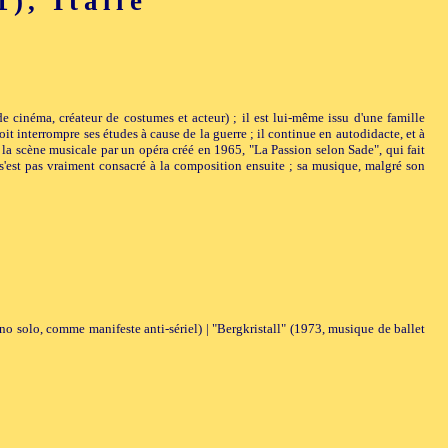
, Italie
de cinéma, créateur de costumes et acteur) ; il est lui-même issu d'une famille
oit interrompre ses études à cause de la guerre ; il continue en autodidacte, et à
e la scène musicale par un opéra créé en 1965, "La Passion selon Sade", qui fait
 s'est pas vraiment consacré à la composition ensuite ; sa musique, malgré son
ano solo, comme manifeste anti-sériel) | "Bergkristall" (1973, musique de ballet