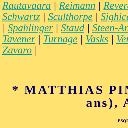
Rautavaara
|
Reimann
|
Rever
Schwartz
|
Sculthorpe
|
Sighice
|
Spahlinger
|
Staud
|
Steen-A
Tavener
|
Turnage
|
Vasks
|
Ve
Zavaro
|
* MATTHIAS PIN
ans),
ESQ