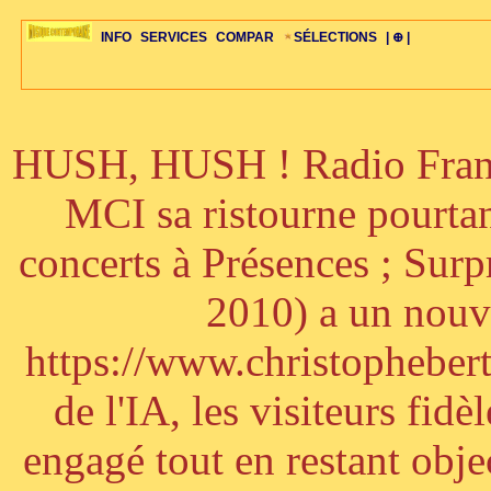
INFO
SERVICES
COMPAR
SÉLECTIONS
| ⊕ |
HUSH, HUSH ! Radio France
ÉDITORIAUX
MAJ-LISTE
SÉLECTION
SÉLECTION
20ÈME PARAL
ARCH-CONCERTS
GUIDE-EXPRESS
COMPOS-INTRO
ACTUS-CONCERTS
1001 CD
TOP-REC
PIANO-CONC
COMPO-INDIV
ŒUVRES
LIENS
HISTOIRE
BONUS-ROMANS
RADIOS
BIOGRAPHIES
VIOLON-C
PAYS
ŒUVRES-INDIV
VIDÉOS
STYLES-ÉCOLES
ALTO-C
BONUS-FILMS
PERSPECTIVE
PLAN
GRAND-INSTR
CELLO-C
FAQS
LIED
B
MCI sa ristourne pourta
concerts à Présences ; Sur
2010) a un nouve
https://www.christophebertr
de l'IA, les visiteurs fi
engagé tout en restant objec