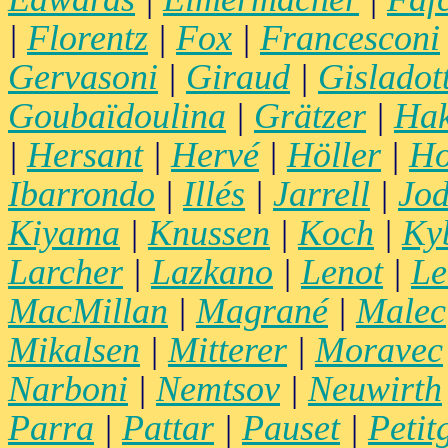
|
Florentz
|
Fox
|
Francesconi
Gervasoni
|
Giraud
|
Gisladott
Goubaïdoulina
|
Grätzer
|
Hak
|
Hersant
|
Hervé
|
Höller
|
Ho
Ibarrondo
|
Illés
|
Jarrell
|
Jod
Kiyama
|
Knussen
|
Koch
|
Ky
Larcher
|
Lazkano
|
Lenot
|
Le
MacMillan
|
Magrané
|
Malec
Mikalsen
|
Mitterer
|
Moravec
Narboni
|
Nemtsov
|
Neuwirth
Parra
|
Pattar
|
Pauset
|
Petit