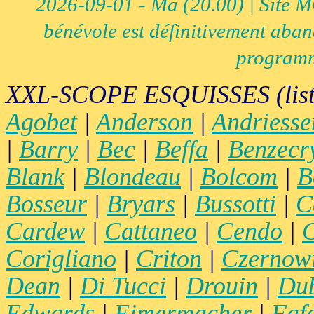
2026-09-01 - Ma (20.00) | Site MCI
bénévole est définitivement aban
programm
XXL-SCOPE ESQUISSES (list
Agobet
|
Anderson
|
Andriesse
|
Barry
|
Bec
|
Beffa
|
Benzecr
Blank
|
Blondeau
|
Bolcom
|
B
Bosseur
|
Bryars
|
Bussotti
|
C
Cardew
|
Cattaneo
|
Cendo
|
C
Corigliano
|
Criton
|
Czernow
Dean
|
Di Tucci
|
Drouin
|
Du
Edwards
|
Eimermacher
|
Faf