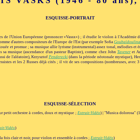
S VASKS (1946 - 80 ans),
ESQUISSE-PORTRAIT
 de l'Union Européenne (prononcer «Vassx») ; il étudie le violon à l'Académie de
comme d'autres compositeurs de l'Europe de l'Est (par exemple Sofia
Goubaïdoulin
ouée et promue ; sa musique allie lyrisme (instrumental) assez tonal, mélodies et 
dans sa musique (ascendance d'un pasteur Baptiste), comme chez John
Tavener
et A
ussi de l'aléatoire), Krzysztof
Penderecki
(dans la période néotonale mystique), Hen
ssistes et les 2 Russes déjà cités ; il vit de ses compositions (nombreuses, avec
ESQUISSE-SÉLECTION
r petit orchestre à cordes, doux et mystique ;
Extrait-Vidéo
) | "Musica dolorosa" (
ait-Vidéo
)
ois clair et noir, pour violon et ensemble à cordes ;
Extrait-Vidéo
)