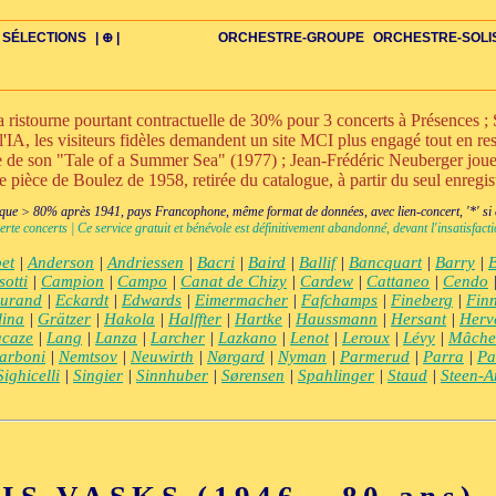
SÉLECTIONS
| ⊕ |
ORCHESTRE-GROUPE
ORCHESTRE-SOLI
stourne pourtant contractuelle de 30% pour 3 concerts à Présences ; S
l'IA, les visiteurs fidèles demandent un site MCI plus engagé tout en rest
nte de son "Tale of a Summer Sea" (1977) ; Jean-Frédéric Neuberger jo
ne pièce de Boulez de 1958, retirée du catalogue, à partir du seul enregi
DIV
IRE
US-ROMANS
ADIOS
BIOGRAPHIES
VIOLON-C
PAYS
ŒUVRES-INDIV
VIDÉOS
STYLES-ÉCOLES
ALTO-C
BONUS-FILMS
PERSPECTIVE
PLAN
GRAND-INSTR-SEULS
CELLO-C
FAQS
LIEDER
BONUS-VINS
CONTACT
GLOSSAIRE
PIANO-SOLO
DOUBLE-C+
ITINÉRAIRES
VOIX-SOLO-CHAMBRE
GRAND+VOIX
AUTEUR
FLÛTE-C
CORDES-S
XXL-SCOPE
QUATUOR
CHERCHE
CLARINETTE-C
PETIT-INSTR
ENSEMBLE
CHORAL-CHAMB
FLÛTE-S
CORDES
CLARIN
PETIT+
ENS-V
+BO
CHA
ue > 80% après 1941, pays Francophone, même format de données, avec lien-concert, '*' si cr
erte concerts | Ce service gratuit et bénévole est définitivement abandonné, devant l'insatisfa
et
|
Anderson
|
Andriessen
|
Bacri
|
Baird
|
Ballif
|
Bancquart
|
Barry
|
sotti
|
Campion
|
Campo
|
Canat de Chizy
|
Cardew
|
Cattaneo
|
Cendo
urand
|
Eckardt
|
Edwards
|
Eimermacher
|
Fafchamps
|
Fineberg
|
Finn
lina
|
Grätzer
|
Hakola
|
Halffter
|
Hartke
|
Haussmann
|
Hersant
|
Herv
acaze
|
Lang
|
Lanza
|
Larcher
|
Lazkano
|
Lenot
|
Leroux
|
Lévy
|
Mâche
arboni
|
Nemtsov
|
Neuwirth
|
Nørgard
|
Nyman
|
Parmerud
|
Parra
|
Pa
Sighicelli
|
Singier
|
Sinnhuber
|
Sørensen
|
Spahlinger
|
Staud
|
Steen-A