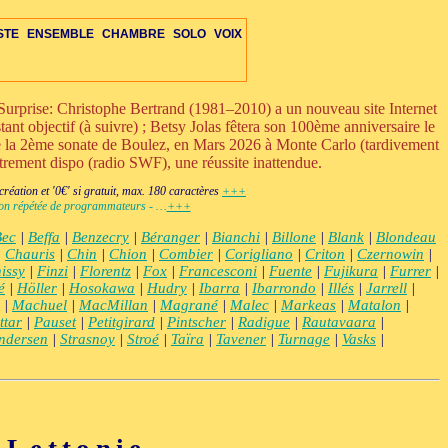
STE
ENSEMBLE
CHAMBRE
SOLO
VOIX
urprise: Christophe Bertrand (1981–2010) a un nouveau site Internet
ant objectif (à suivre) ; Betsy Jolas fêtera son 100ème anniversaire le
ue la 2ème sonate de Boulez, en Mars 2026 à Monte Carlo (tardivement
strement dispo (radio SWF), une réussite inattendue.
RE
ETTE-S
VOIX
OIX
IS-VENTS-C
MBRE-DIV
OPÉRA-CHAMBRE
ENS-ÉLECTRO
ORCH-ÉLECTRO
+VENTS-S
DUO-TRIO
PERCUSSIONS-C
AUTRES-S
ENS-VOIX-ÉLECTRO
OPÉRA-THÉÂTRE
ORCH-VOIX-ÉLEC
+ÉLECTRONIQUE
DIVERS-C
ÉLECTRO
éation et '0€' si gratuit, max. 180 caractères
+++
ction répétée de programmateurs - …
+++
Bec
|
Beffa
|
Benzecry
|
Béranger
|
Bianchi
|
Billone
|
Blank
|
Blondeau
|
Chauris
|
Chin
|
Chion
|
Combier
|
Corigliano
|
Criton
|
Czernowin
|
issy
|
Finzi
|
Florentz
|
Fox
|
Francesconi
|
Fuente
|
Fujikura
|
Furrer
|
é
|
Höller
|
Hosokawa
|
Hudry
|
Ibarra
|
Ibarrondo
|
Illés
|
Jarrell
|
|
Machuel
|
MacMillan
|
Magrané
|
Malec
|
Markeas
|
Matalon
|
ttar
|
Pauset
|
Petitgirard
|
Pintscher
|
Radigue
|
Rautavaara
|
ndersen
|
Strasnoy
|
Stroé
|
Taïra
|
Tavener
|
Turnage
|
Vasks
|