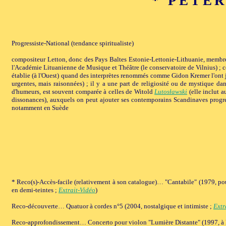
* PETERI
Progressiste-National (tendance spiritualiste)
compositeur Letton, donc des Pays Baltes Estonie-Lettonie-Lithuanie, membres
l'Académie Lituanienne de Musique et Théâtre (le conservatoire de Vilnius) ; 
établie (à l'Ouest) quand des interprètes renommés comme Gidon Kremer l'ont j
urgentes, mais raisonnées) ; il y a une part de religiosité ou de mystique 
d'humeurs, est souvent comparée à celles de Witold
Lutosławski
(elle inclut a
dissonances), auxquels on peut ajouter ses contemporains Scandinaves progre
notamment en Suède
* Reco(s)-Accès-facile (relativement à son catalogue)… "Cantabile" (1979, pou
en demi-teintes ;
Extrait-Vidéo
)
Reco-découverte… Quatuor à cordes n°5 (2004, nostalgique et intimiste ;
Extr
Reco-approfondissement… Concerto pour violon "Lumière Distante" (1997, à la f