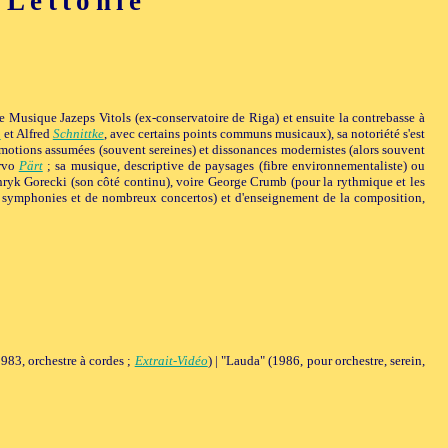
 Lettonie
 Musique Jazeps Vitols (ex-conservatoire de Riga) et ensuite la contrebasse à
a
et Alfred
Schnittke
, avec certains points communs musicaux), sa notoriété s'est
émotions assumées (souvent sereines) et dissonances modernistes (alors souvent
rvo
Pärt
; sa musique, descriptive de paysages (fibre environnementaliste) ou
ryk Gorecki (son côté continu), voire George Crumb (pour la rythmique et les
 3 symphonies et de nombreux concertos) et d'enseignement de la composition,
1983, orchestre à cordes ;
Extrait-Vidéo
) | "Lauda" (1986, pour orchestre, serein,