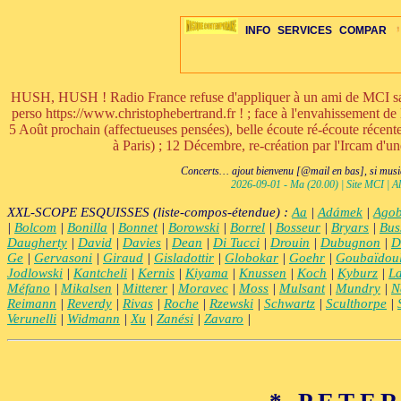
INFO
SERVICES
COMPAR
HUSH, HUSH ! Radio France refuse d'appliquer à un ami de MCI sa ri
perso https://www.christophebertrand.fr ! ; face à l'envahissement de 
5 Août prochain (affectueuses pensées), belle écoute ré-écoute réce
à Paris) ; 12 Décembre, re-création par l'Ircam d'u
ÉDITORIAUX
MAJ-LISTE
SÉLECTION
SÉLECTION
20ÈME PARAL
ARCH-CONCERTS
GUIDE-EXPRESS
COMPOS-INTRO
ACTUS-CONCERTS
1001 CD
TOP-REC
PIANO-CONC
COMPO-IN
ŒUVRES
LIENS
HISTO
BON
R
Concerts… ajout bienvenu [@mail en bas], si musiq
2026-09-01 - Ma (20.00) | Site MCI | Al
XXL-SCOPE ESQUISSES (liste-compos-étendue) :
Aa
|
Adámek
|
Agob
|
Bolcom
|
Bonilla
|
Bonnet
|
Borowski
|
Borrel
|
Bosseur
|
Bryars
|
Bus
Daugherty
|
David
|
Davies
|
Dean
|
Di Tucci
|
Drouin
|
Dubugnon
|
D
Ge
|
Gervasoni
|
Giraud
|
Gisladottir
|
Globokar
|
Goehr
|
Goubaïdou
Jodlowski
|
Kantcheli
|
Kernis
|
Kiyama
|
Knussen
|
Koch
|
Kyburz
|
L
Méfano
|
Mikalsen
|
Mitterer
|
Moravec
|
Moss
|
Mulsant
|
Mundry
|
N
Reimann
|
Reverdy
|
Rivas
|
Roche
|
Rzewski
|
Schwartz
|
Sculthorpe
|
Verunelli
|
Widmann
|
Xu
|
Zanési
|
Zavaro
|