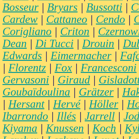
Bosseur
|
Bryars
|
Bussotti
|
C
Cardew
|
Cattaneo
|
Cendo
|
C
Corigliano
|
Criton
|
Czernow
Dean
|
Di Tucci
|
Drouin
|
Du
Edwards
|
Eimermacher
|
Faf
|
Florentz
|
Fox
|
Francesconi
Gervasoni
|
Giraud
|
Gisladott
Goubaïdoulina
|
Grätzer
|
Hak
|
Hersant
|
Hervé
|
Höller
|
Ho
Ibarrondo
|
Illés
|
Jarrell
|
Jod
Kiyama
|
Knussen
|
Koch
|
Ky