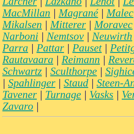
Larcher
|
Lazkano
|
Lenot
|
Le
MacMillan
|
Magrané
|
Malec
Mikalsen
|
Mitterer
|
Moravec
Narboni
|
Nemtsov
|
Neuwirth
Parra
|
Pattar
|
Pauset
|
Petit
Rautavaara
|
Reimann
|
Rever
Schwartz
|
Sculthorpe
|
Sighice
|
Spahlinger
|
Staud
|
Steen-A
Tavener
|
Turnage
|
Vasks
|
Ve
Zavaro
|