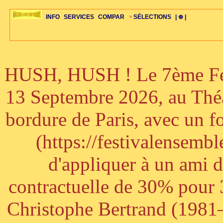
INFO
SERVICES
COMPAR
SÉLECTIONS
| ⊕ |
HUSH, HUSH ! Le 7ème Fest
ÉDITORIAUX
MAJ-LISTE
SÉLECTION
SÉLECTION
20ÈME PARAL
ARCH-CONCERTS
GUIDE-EXPRESS
COMPOS-INTRO
ACTUS-CONCERTS
1001 CD
TOP-REC
PIANO-CONC
COMPO-INDIV
ŒUVRES
LIENS
HISTOIRE
BONUS-ROMANS
RADIOS
BIOGRAPHIES
VIOLON-C
PAYS
ŒUVRES-INDIV
VIDÉOS
STYLES-ÉCOLES
ALTO-C
BONUS-FILMS
PERSPECTIVE
PLAN
GRAND-INSTR
CELLO-C
FAQS
LIED
B
13 Septembre 2026, au Théâ
bordure de Paris, avec un f
(https://festivalensemb
d'appliquer à un ami 
contractuelle de 30% pour 3
Christophe Bertrand (1981–