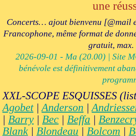
une réuss
Concerts… ajout bienvenu [@mail e
Francophone, même format de données, 
gratuit, max.
2026-09-01 - Ma (20.00) | Site MCI
bénévole est définitivement aban
programm
XXL-SCOPE ESQUISSES (list
Agobet
|
Anderson
|
Andriesse
|
Barry
|
Bec
|
Beffa
|
Benzecr
Blank
|
Blondeau
|
Bolcom
|
B