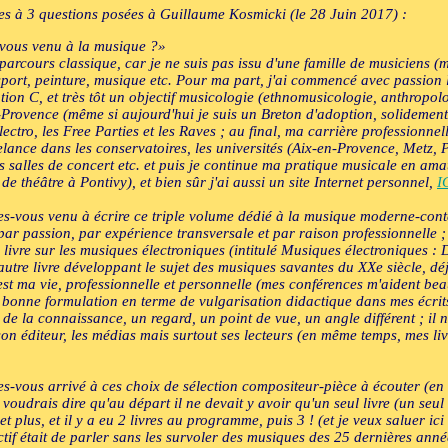
ses à 3 questions posées à Guillaume Kosmicki (le 28 Juin 2017) :
vous venu à la musique ?»
parcours classique, car je ne suis pas issu d'une famille de musiciens (m
sport, peinture, musique etc. Pour ma part, j'ai commencé avec passion l'
ption C, et très tôt un objectif musicologie (ethnomusicologie, anthropo
n-Provence (même si aujourd'hui je suis un Breton d'adoption, solidement
électro, les Free Parties et les Raves ; au final, ma carrière profession
elance dans les conservatoires, les universités (Aix-en-Provence, Metz, 
 des salles de concert etc. et puis je continue ma pratique musicale en 
e théâtre à Pontivy), et bien sûr j'ai aussi un site Internet personnel,
I
s-vous venu à écrire ce triple volume dédié à la musique moderne-con
par passion, par expérience transversale et par raison professionnelle 
 livre sur les musiques électroniques (intitulé Musiques électroniques : 
 autre livre développant le sujet des musiques savantes du XXe siècle, dé
est ma vie, professionnelle et personnelle (mes conférences m'aident be
a bonne formulation en terme de vulgarisation didactique dans mes écrits
e de la connaissance, un regard, un point de vue, un angle différent ; il 
on éditeur, les médias mais surtout ses lecteurs (en même temps, mes l
-vous arrivé à ces choix de sélection compositeur-pièce à écouter (en 
 voudrais dire qu'au départ il ne devait y avoir qu'un seul livre (un seu
ant et plus, et il y a eu 2 livres au programme, puis 3 ! (et je veux saluer i
ctif était de parler sans les survoler des musiques des 25 dernières anné