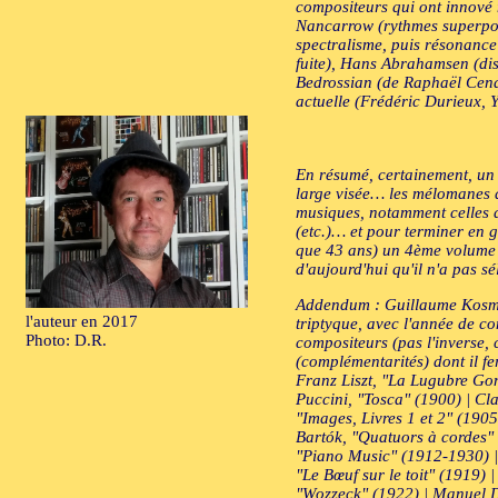
compositeurs qui ont innové 
Nancarrow (rythmes superposé
spectralisme, puis résonance
fuite), Hans Abrahamsen (dis
Bedrossian (de Raphaël Cendo
actuelle (Frédéric Durieux,
En résumé, certainement, un m
large visée… les mélomanes d
musiques, notamment celles de
(etc.)… et pour terminer en g
que 43 ans) un 4ème volume 
d'aujourd'hui qu'il n'a pas sé
Addendum : Guillaume Kosmick
l'auteur en 2017
triptyque, avec l'année de co
Photo: D.R.
compositeurs (pas l'inverse, 
(complémentarités) dont il f
Franz Liszt, "La Lugubre Gon
Puccini, "Tosca" (1900) | Cl
"Images, Livres 1 et 2" (190
Bartók, "Quatuors à cordes" 
"Piano Music" (1912-1930) | 
"Le Bœuf sur le toit" (1919)
"Wozzeck" (1922) | Manuel D