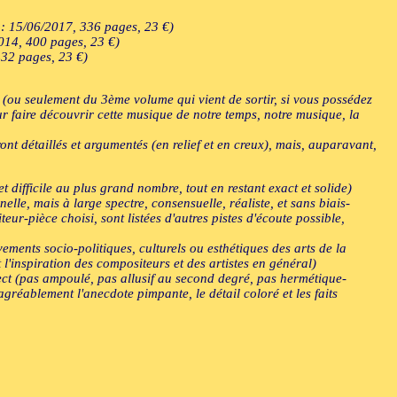
: 15/06/2017, 336 pages, 23 €)
2014, 400 pages, 23 €)
32 pages, 23 €)
s (ou seulement du 3ème volume qui vient de sortir, si vous possédez
ur faire découvrir cette musique de notre temps, notre musique, la
ont détaillés et argumentés (en relief et en creux), mais, auparavant,
 difficile au plus grand nombre, tout en restant exact et solide)
le, mais à large spectre, consensuelle, réaliste, et sans biais-
eur-pièce choisi, sont listées d'autres pistes d'écoute possible,
ments socio-politiques, culturels ou esthétiques des arts de la
 l'inspiration des compositeurs et des artistes en général)
irect (pas ampoulé, pas allusif au second degré, pas hermétique-
gréablement l'anecdote pimpante, le détail coloré et les faits