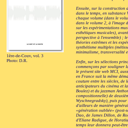
Ensuite, sur la construction
dans le temps, en substance W
chaque volume (dans le volume 
dans le volume 2, à l'image de
sur les expérimentations musi
esthétiques musicales), avant
perspective à l'ensemble) ; l
théories extrêmes et les expé
synthétisme multiples (métiss
minimalisme, transversalité e
1ère-de-Couv, vol. 3
Photo: D.R.
Enfin, sur les sélections pri
commençons par souligner la d
le présent site web MCI, auss
en France suit la même démar
couture entre les siècles, de 
anticipateurs du cinéma et l
Boulez) et du jazzman Antho
compositionnelle) de deuxième
Wyschnegradsky), puis pour l
d'ailleurs de manière généra
«génération oubliée» (post-sé
Dao, de James Dillon, de Rob
d'Eliane Radigue, de Horatiu 
temps leur donnera peut-être 