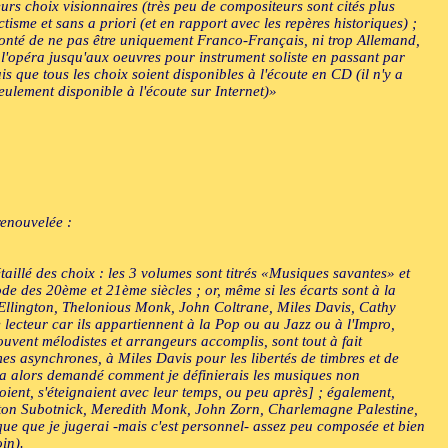
eurs choix visionnaires (très peu de compositeurs sont cités plus
tisme et sans a priori (et en rapport avec les repères historiques) ;
olonté de ne pas être uniquement Franco-Français, ni trop Allemand,
s l'opéra jusqu'aux oeuvres pour instrument soliste en passant par
is que tous les choix soient disponibles à l'écoute en CD (il n'y a
seulement disponible à l'écoute sur Internet)»
renouvelée :
aillé des choix : les 3 volumes sont titrés «Musiques savantes» et
ode des 20ème et 21ème siècles ; or, même si les écarts sont à la
Ellington, Thelonious Monk, John Coltrane, Miles Davis, Cathy
 lecteur car ils appartiennent à la Pop ou au Jazz ou à l'Impro,
vent mélodistes et arrangeurs accomplis, sont tout à fait
es asynchrones, à Miles Davis pour les libertés de timbres et de
 m'a alors demandé comment je définierais les musiques non
ient, s'éteignaient avec leur temps, ou peu après] ; également,
rton Subotnick, Meredith Monk, John Zorn, Charlemagne Palestine,
que que je jugerai -mais c'est personnel- assez peu composée et bien
in).