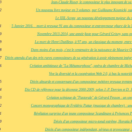
23
Jean-Claude Risset, le compositeur le plus innovant de sa
22
Un nouveau livre majeur en 3 volumes, par Guillaume Kosmicki, s
Le XXL-Scope, un nouveau développement majeur du 
21
5 Janvier 2016… mort à presque 91 ans du compositeur et entrepreneur phare de la
20
Novembre 2013-2014, une année faste pour Gérard Grisey, sans pré
19
La mort de Henri Dutilleux, à 97 ans, un classique du moment, entre
18
Dans moins d'un mois, c'est le centenaire de la naissance de Maurice O
17
Décès attendu d'un des très rares compositeurs de sa génération à avoir pleinement intég
16
Création ambitieuse de "La Métamorphose", opéra de chambre de Micha
Vive la diversité et la coopération Web 2.0, à bas la notorié
15
Décès absurde et consternant d'un compositeur météore presque trenten
14
Dix CD de référence pour la décennie 2000-2009, selon J.-P. Derrien et D. 
13
Création scénique de "Pastorale" de Gérard Pesson : un spe
12
Concert monographique de Frédéric Pattar (musique de chambre) : une 
1
Révélation surprise d'un jeune compositeur Scandinave à Présences P
10
Décès d'un compositeur micro-tonal extrême, Horatiu 
9
Décès d'un compositeur indépendant, sérieux et provocateur,