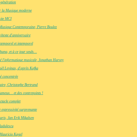
 génération
ur la Musique moderne
site MCI
 Musique Contemporaine, Pierre Boulez
texte d'anniversaire
 temporel et intemporel
hana, et à ce jour seuls…
ré l'informatique musicale, Jonathan Harvey
ël Levinas, d'après Kafka
té concentrée
aire, Christophe Bertrand
Jameux… et des contrepoints !
ctacle complet
expressivité surprenante
aris, Jan Erik Mikalsen
Radulescu
 Mauricio Kagel