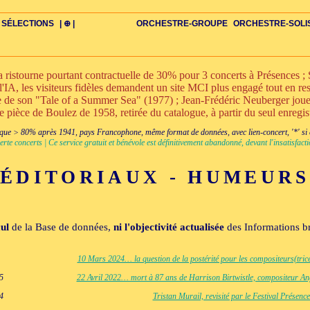
SÉLECTIONS
| ⊕ |
ORCHESTRE-GROUPE
ORCHESTRE-SOLI
stourne pourtant contractuelle de 30% pour 3 concerts à Présences ; S
l'IA, les visiteurs fidèles demandent un site MCI plus engagé tout en rest
nte de son "Tale of a Summer Sea" (1977) ; Jean-Frédéric Neuberger jo
ne pièce de Boulez de 1958, retirée du catalogue, à partir du seul enregi
DIV
IRE
US-ROMANS
ADIOS
BIOGRAPHIES
VIOLON-C
PAYS
ŒUVRES-INDIV
VIDÉOS
STYLES-ÉCOLES
ALTO-C
BONUS-FILMS
PERSPECTIVE
PLAN
GRAND-INSTR-SEULS
CELLO-C
FAQS
LIEDER
BONUS-VINS
CONTACT
GLOSSAIRE
PIANO-SOLO
DOUBLE-C+
ITINÉRAIRES
VOIX-SOLO-CHAMBRE
GRAND+VOIX
AUTEUR
FLÛTE-C
CORDES-S
XXL-SCOPE
QUATUOR
CHERCHE
CLARINETTE-C
PETIT-INSTR
ENSEMBLE
CHORAL-CHAMB
FLÛTE-S
CORDES
CLARIN
PETIT+
ENS-V
+BO
CHA
ue > 80% après 1941, pays Francophone, même format de données, avec lien-concert, '*' si cr
erte concerts | Ce service gratuit et bénévole est définitivement abandonné, devant l'insatisfa
ÉDITORIAUX - HUMEURS
cul
de la Base de données,
ni l'objectivité actualisée
des Informations 
10 Mars 2024… la question de la postérité pour les compositeurs(tric
25
22 Avril 2022… mort à 87 ans de Harrison Birtwistle, compositeur An
24
Tristan Murail, revisité par le Festival Présence