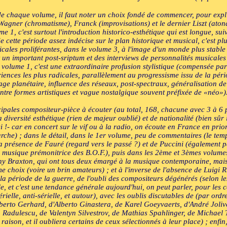
 de chaque volume, il faut noter un choix fondé de commencer, pour exp
agner (chromatisme), Franck (improvisations) et le dernier Liszt (atonal
1, c'est surtout l'introduction historico-esthétique qui est longue, suivi
 cette période assez indécise sur le plan historique et musical, c'est plu
cales proliférantes, dans le volume 3, à l'image d'un monde plus stable et
 un important post-sriptum et des interviews de personnalités musicales 
e volume 1, c'est une extraordinaire profusion stylistique (compensée par 
riences les plus radicales, parallèlement au progressisme issu de la péri
age planétaire, influence des réseaux, post-spectraux, généralisation de
ntre formes artistiques et vague nostalgique souvent préfixée de «néo»)
ncipales compositeur-pièce à écouter (au total, 168, chacune avec 3 à 6 
iversité esthétique (rien de majeur oublié) et de nationalité (bien sûr 
i !- car en concert sur le vif ou à la radio, on écoute en France en prio
che) ; dans le détail, dans le 1er volume, peu de commentaires (le tem
la présence de Fauré (regard vers le passé ?) et de Puccini (également passé
a musique prémonitrice des B.O.F.), puis dans les 2ème et 3èmes volume
ny Braxton, qui ont tous deux émargé à la musique contemporaine, mais
 choix (voire un brin amateurs) ; et à l'inverse de l'absence de Luigi R
a période de la guerre, de l'oubli des compositeurs dégénérés (selon le
le, et c'est une tendance générale aujourd'hui, on peut parler, pour l
rielle, anti-sérielle, et autour), avec les oublis discutables de (par o
erto Gerhard, d'Alberto Ginastera, de Karel Goeyvaerts, d'André Jolive
Radulescu, de Valentyn Silvestrov, de Mathias Spahlinger, de Michael Tippe
raison, et il oubliera certains de ceux sélectionnés à leur place) ; enfin