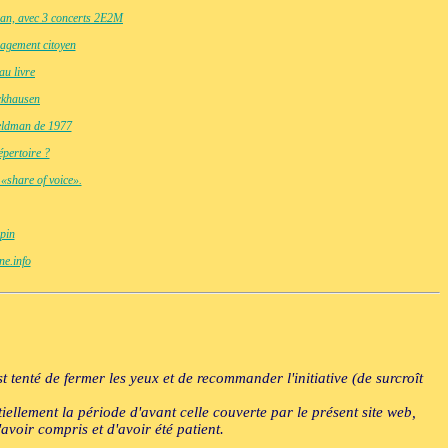
ian, avec 3 concerts 2E2M
gagement citoyen
u livre
ckhausen
eldman de 1977
pertoire ?
«share of voice».
pin
ne.info
 tenté de fermer les yeux et de recommander l'initiative (de surcroît
iellement la période d'avant celle couverte par le présent site web,
avoir compris et d'avoir été patient.