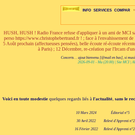
INFO
SERVICES
COMPAR
HUSH, HUSH ! Radio France refuse d'appliquer à un ami de MCI sa ri
perso https://www.christophebertrand.fr ! ; face à l'envahissement de 
5 Août prochain (affectueuses pensées), belle écoute ré-écoute réce
à Paris) ; 12 Décembre, re-création par l'Ircam d'u
ÉDITORIAUX
MAJ-LISTE
SÉLECTION
SÉLECTION
20ÈME PARAL
ARCH-CONCERTS
GUIDE-EXPRESS
COMPOS-INTRO
ACTUS-CONCERTS
1001 CD
TOP-REC
PIANO-CONC
COMPO-IN
ŒUVRES
LIENS
HISTO
BON
R
Concerts… ajout bienvenu [@mail en bas], si musiq
2026-09-01 - Ma (20.00) | Site MCI | Al
Voici en toute modestie
quelques regards liés à
l'actualité
,
sans le re
10 Mars 2024
Éditorial n°5
30 Avril 2022
Relevé d'Apprenti n°
16 Février 2022
Relevé d'Apprenti n°