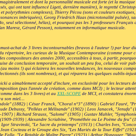
magistralement et dont la personnalité musicale est forte (et la musiqu
s, qui ont tant influencé Ligeti, dernière manière), le regretté Christo
 et polyrythmies complexes), Thierry Pécou (sons et couleurs exotique
sonances imbriquées), Georg Friedrich Haas (microtonalité pulsée), sa
, seul sélectionné, hélas), et pourquoi pas les 3 professeurs Françai
 Yan Maresz, Gérard Pesson), notamment en informatique musicale.
ust-achat de 3 livres incontournables (bravos à l'auteur !) par leur di
u répertoire, les curieux de la Musique Contemporaine (comme pour ce 
s compositeurs des années 2000, accessibles à tous, à partir, pourquoi 
uise de conclusion temporaire, un souhait un peu fou, celui de voir publi
(au moins !) qui éclairera les nouvelles tendances, les nouveaux comp
lectionnés (ils sont nombreux), et qui réparera les quelques oublis-injus
i a aimablement accepté d'inclure, en exclusivité pour les lecteurs de c
mposition (pas l'année de création, comme dans MCI) ; le lecteur attenti
comme dans les 3 livres) et au
XXL-SCOPE
de MCI, et constatera énorm
era son miel…
dole" (1882) | César Franck, "Choral n°3" (1890) | Gabriel Fauré, "Pr
aude Debussy, "Pelléas et Mélisande" (1902) | Leos Janacek, "Jenufa"
5-1907) | Richard Strauss, "Salomé" (1905) | Gustav Mahler, "Symphonie
(1909-1939) | Alexandre Scriabine, "Prométhée ou Le Poème du feu" (19
Igor Stravinski, "Le Sacre du printemps" (1913) | Charles Ives, "Conco
 | Jean Cocteau et le Groupe des Six, "Les Mariés de la Tour Eiffel" (
e Falla, "Le Retable de Maître Pierre" (1923) | Arthur Honegger, "Mou