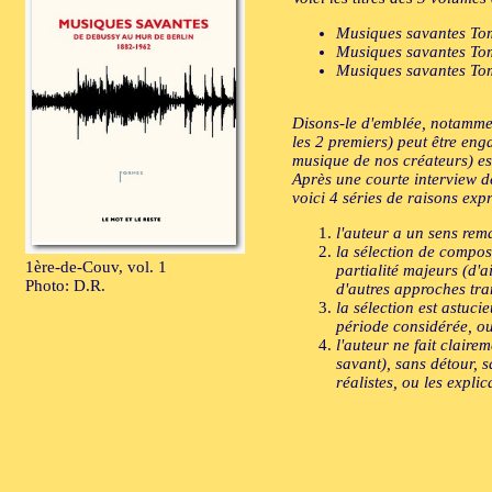
Musiques savantes Tom
Musiques savantes Tome
Musiques savantes Tom
Disons-le d'emblée, notamment
les 2 premiers) peut être eng
musique de nos créateurs) e
Après une courte interview de
voici 4 séries de raisons exp
l'auteur a un sens rema
la sélection de compos
1ère-de-Couv, vol. 1
partialité majeurs (d'a
Photo: D.R.
d'autres approches tra
la sélection est astuc
période considérée, ou 
l'auteur ne fait claire
savant), sans détour, 
réalistes, ou les expli