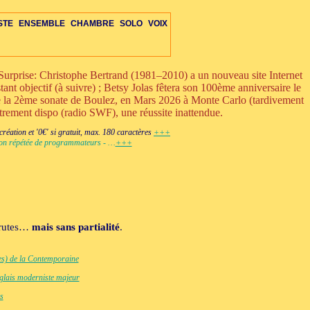
STE
ENSEMBLE
CHAMBRE
SOLO
VOIX
urprise: Christophe Bertrand (1981–2010) a un nouveau site Internet
ant objectif (à suivre) ; Betsy Jolas fêtera son 100ème anniversaire le
ue la 2ème sonate de Boulez, en Mars 2026 à Monte Carlo (tardivement
strement dispo (radio SWF), une réussite inattendue.
RE
ETTE-S
VOIX
OIX
IS-VENTS-C
MBRE-DIV
OPÉRA-CHAMBRE
ENS-ÉLECTRO
ORCH-ÉLECTRO
+VENTS-S
DUO-TRIO
PERCUSSIONS-C
AUTRES-S
ENS-VOIX-ÉLECTRO
OPÉRA-THÉÂTRE
ORCH-VOIX-ÉLEC
+ÉLECTRONIQUE
DIVERS-C
ÉLECTRO
éation et '0€' si gratuit, max. 180 caractères
+++
ction répétée de programmateurs - …
+++
brutes…
mais sans partialité
.
es) de la Contemporaine
glais moderniste majeur
s