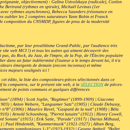
e prégnante, objectivement) : Galina Ustvolskaya (radicale), Conlon
phe Bertrand (rythmes en spirale), Michaël Levinas (1er
s, avec rythmes asynchrones), Rebecca Saunders (résonance en
ns oublier les 2 compères saturateurs Yann Robin et Franck
s de composition du CNSMDP, figures de prou de la modernité
dactisme, par leur prosélitisme Grand-Public, par l'audience très
site web MCI !) et tous les autres qui aiment découvrir des
pas, du Rock, du Jazz, de l'impro, de la Pop, de l'Électro populaire
er dans un futur indéterminé (l'auteur a le temps devant lui, il n'a
ositeurs émergents de demain (encore inconnus) et même
tices majeurs soulignés ici !
et édito, la liste des compositeurs-pièces sélectionnés dans ce
f la comparera, sur le présent site web, à la
SÉLECTION
de pièces-
ément de points communs et quelques différences
ison" (1894) | Scott Joplin, "Ragtimes" (1899-1909) | Giacomo
 (1903) | Anton Webern, "Langsamer Satz" (1905) | Claude Debussy,
 n°8" (1906) | Maurice Ravel, "Gaspard de la nuit" (1908) | Béla
10) | Arnold Schoenberg, "Pierrot lunaire" (1912) | Henry Cowell,
rd Sonata" (1915) | Erik Satie, "Parade" (1917) | Darius Milhaud,
1921) | Paul Hindemith, "Kammermusik" (1921-1927) | Alban Berg,
vements symphoniques 1-3" (1923-1932) | George Antheil, "Ballet