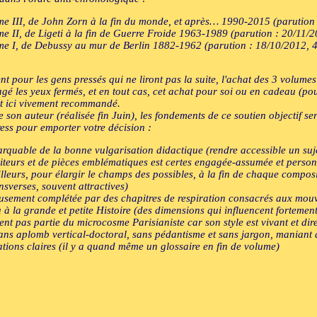
e III, de John Zorn à la fin du monde, et après… 1990-2015 (parution 
 II, de Ligeti à la fin de Guerre Froide 1963-1989 (parution : 20/11/
e I, de Debussy au mur de Berlin 1882-1962 (parution : 18/10/2012, 4
 pour les gens pressés qui ne liront pas la suite, l'achat des 3 volume
agé les yeux fermés, et en tout cas, cet achat pour soi ou en cadeau (po
st ici vivement recommandé.
 son auteur (réalisée fin Juin), les fondements de ce soutien objectif ser
ress pour emporter votre décision :
rquable de la bonne vulgarisation didactique (rendre accessible un sujet
iteurs et de pièces emblématiques est certes engagée-assumée et personnel
illeurs, pour élargir le champs des possibles, à la fin de chaque composit
nsverses, souvent attractives)
ieusement complétée par des chapitres de respiration consacrés aux mouve
à la grande et petite Histoire (des dimensions qui influencent fortement
ment pas partie du microcosme Parisianiste car son style est vivant et d
sans aplomb vertical-doctoral, sans pédantisme et sans jargon, maniant a
cations claires (il y a quand même un glossaire en fin de volume)