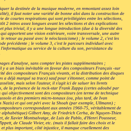
liquer la destinée de la musique moderne, en remontant assez loin
ité), il faut noter une variété de bonne aloi dans la construction de
e de courtes respirations qui sont priviliégiées entre les sélections,
tôt 2 intros assez longues avant les sélections et des explications
 plus trivial, il y a une longue introduction (due à la diversité des
qui apportent une vision extérieure, voire transversale, une autre
le retour au passé avec le néoclassicisme) ; le volume 2, c'est les
ode précédente ; le volume 3, c'est le parcours individuel avec
 l'informatique au service de la culture du son, persistance du
.
pages d'analyse, sans compter les pistes supplémentaires ;
il y a un biais inévitable en faveur des compositeurs Français -sur
rité des compositeurs Français vivants, et la distribution des disques
ps a déjà marqué sa trace) sauf pour s'étonner, comme point de
iste, mais selon l'auteur, il s'agit ici de saluer les livrets
s, de la présence de la rock-star Frank Zappa (certes adoubé par
 qui objectivement sont des compositeurs (en terme de technique
ussolo et des premiers micro-tonaux (ou, plus tard, de Ivan
s Nazis) et qui ont péri avec la Shoah (par exemple, Ullmann) ;
es compositeurs correspondant aux années 1960-75, véritablement de
rdre alphabétique) Gilbert Amy, de Friedrich Cerha, de Nguyen-Thien
t, de Xavier Montsalvatge, de Luis de Pablo, d'Henri Pousseur,
tt, de Claude Vivier, etc. (mais il fallait faire des choix et le
, et plus important, côté injustice, il manque cruellement des