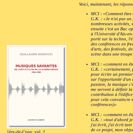
Voici, maintenant, les répon
MCI : «Comment êtes-
G.K. : «Je n'ai pas un 
nombreuses activités, 
ensuite c'est un Bac o
à l'Université d'Aix-e
porté sur la techno, l'
des conférences en fre
d'arts, des festivals,
scène dans une troupe d
MCI : «comment en ête
G.K. : «certainement, 
pour écrire un premier
sur l'opportunité d'un
passion, la musique c'
me servent à définir l
contribution à l'édific
pour cela convaincre s
conférences)»
MCI : «comment en êtes
G.K. : «tout d'abord je
j'ai écrit, j'ai écrit t
de ce projet, mon obje
1ère-de-Couv, vol. 2