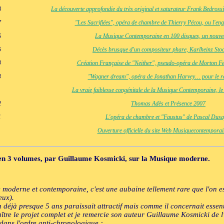
8
La découverte approfondie du très original et saturateur Frank Bedross
7
"Les Sacrifiées", opéra de chambre de Thierry Pécou, ou l'en
6
La Musique Contemporaine en 100 disques, un nouvea
5
Décès brusque d'un compositeur phare, Karlheinz Sto
4
Création Française de "Neither", pseudo-opéra de Morton F
3
"Wagner dream", opéra de Jonathan Harvey… pour le ré
La vraie faiblesse congénitale de la Musique Contemporaine, le 
2
Thomas Adès et Présence 2007
1
L'opéra de chambre et "Faustus" de Pascal Dusa
Ouverture officielle du site Web Musiquecontemporai
n 3 volumes, par Guillaume Kosmicki, sur la Musique moderne.
e moderne et contemporaine, c'est une aubaine tellement rare que l'on est
eux).
 déjà presque 5 ans paraissait attractif mais comme il concernait essent
aître le projet complet et je remercie son auteur Guillaume Kosmicki de l'
 dans l'ordre anti-chronologique :