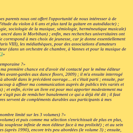
es parents nous ont offert l'opportunité de nous intéresser à de
étude du violon à 6 ans et plus tard la guitare en autodidacte) ;
logie, sociologie de la musique, sémiologie, herméneutique musicale)
 ancré dans le Morbihan) ; enfin, mes recherches universitaires ont
nelle correspond à mes choix de jeunesse, car je donne essentiellement
Paris VIII), les médiathèques, pour des associations d'amateurs
amateur (dans un orchestre de chambre, à Vannes et pour la musique de
CI
»
temporaine ?»
; ma première chance est d'avoir été contacté par le même éditeur
Des avant-gardes aux dance floors, 2009) ; il m'a ensuite interrogé
jà abordé dans le précédent ouvrage… et c'était parti ; ensuite, par
aucoup à affiner ma communication auprès de publics très variés et
) ; et enfin, écrire un livre est pour moi apporter modestement ma
ne s'agit pas de remâcher banalement ce qui a déjà été dit ; il faut
ivres servent de compléments durables aux participants à mes
nombre limité sur les 3 volumes) ?»
l volume) et puis comme ma sélection s'enrichissait de plus en plus,
ci la souplesse infinie de mon éditeur face à ma prolixité) ; et au sein
es (après 1990), encore très peu abordées (le volume 3) ; ensuite,