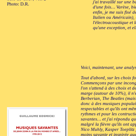
j'ai travaillé sur une 
Photo: D.R.
d'une fois… Varèse, bie
enfin, je me suis fixé
Italien ou Américain),
l'électroacoustique et 
qu'une exception, et el
Voici, maintenant, une analyse
Tout d'abord, sur les choix 
Commençons par une incongrui
l'on s'attend à des choix et 
marge (autour de 10%), il n'
Berberian, The Beatles (mais 
donc à des musiques populair
respectables et qu'ils ont mê
rythmes et pour les contruct
savantes… et j'ai répondu qu
malgré la fièvre qu'ils ont
Nico Muhly, Kasper Toeplitz 
moins savante et inspirée que