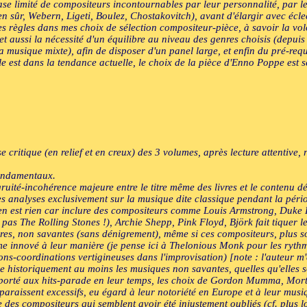
base limité de compositeurs incontournables par leur personnalité, par l
n sûr, Webern, Ligeti, Boulez, Chostakovitch), avant d'élargir avec éclec
 des règles dans mes choix de sélection compositeur-pièce, à savoir la v
 et aussi la nécessité d'un équilibre au niveau des genres choisis (depui
la musique mixte), afin de disposer d'un panel large, et enfin du pré-requ
le est dans la tendance actuelle, le choix de la pièce d'Enno Poppe est 
 critique (en relief et en creux) des 3 volumes, après lecture attentive, 
fondamentaux.
té-incohérence majeure entre le titre même des livres et le contenu dét
des analyses exclusivement sur la musique dite classique pendant la péri
en est rien car inclure des compositeurs comme Louis Armstrong, Duke 
pas The Rolling Stones !), Archie Shepp, Pink Floyd, Björk fait tiquer le
es, non savantes (sans dénigrement), même si ces compositeurs, plus sou
me innové à leur manière (je pense ici à Thelonious Monk pour les rythm
ions-coordinations vertigineuses dans l'improvisation) [note : l'auteur
e historiquement au moins les musiques non savantes, quelles qu'elles so
 apporté aux hits-parade en leur temps, les choix de Gordon Mumma, Mo
paraissent excessifs, eu égard à leur notoriété en Europe et à leur musi
 des compositeurs qui semblent avoir été injustement oubliés (cf. plus lo