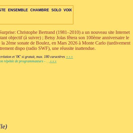
STE
ENSEMBLE
CHAMBRE
SOLO
VOIX
urprise: Christophe Bertrand (1981–2010) a un nouveau site Internet
ant objectif (à suivre) ; Betsy Jolas fêtera son 100ème anniversaire le
ue la 2ème sonate de Boulez, en Mars 2026 à Monte Carlo (tardivement
strement dispo (radio SWF), une réussite inattendue.
RE
ETTE-S
VOIX
OIX
IS-VENTS-C
MBRE-DIV
OPÉRA-CHAMBRE
ENS-ÉLECTRO
ORCH-ÉLECTRO
+VENTS-S
DUO-TRIO
PERCUSSIONS-C
AUTRES-S
ENS-VOIX-ÉLECTRO
OPÉRA-THÉÂTRE
ORCH-VOIX-ÉLEC
+ÉLECTRONIQUE
DIVERS-C
ÉLECTRO
éation et '0€' si gratuit, max. 180 caractères
+++
ction répétée de programmateurs - …
+++
le)