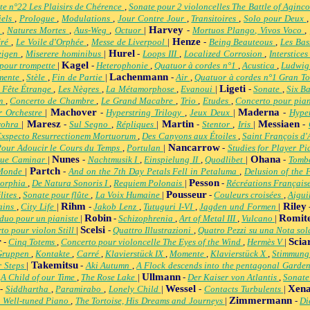
te n°22 Les Plaisirs de Chérence
,
Sonate pour 2 violoncelles The Battle of Aginc
iels
,
Prologue
,
Modulations
,
Jour Contre Jour
,
Transitoires
,
Solo pour Deux
Harvey
n
,
Natures Mortes
,
Aus-Weg
,
Octuor
|
-
Mortuos Plango, Vivos Voco
,
Henze
éré
,
Le Voile d'Orphée
,
Messe de Liverpool
|
-
Being Beauteous
,
Les Bas
Hurel
teigen
,
Miserere hominibus
|
-
Loops III
,
Localized Corrosion
,
Interstice
Kagel
 pour trompette
|
-
Heterophonie
,
Quatuor à cordes n°1
,
Acustica
,
Ludwig
Lachenmann
mente
,
Stèle
,
Fin de Partie
|
-
Air
,
Quatuor à cordes n°1 Gran T
Ligeti
 Fête Étrange
,
Les Nègres
,
La Métamorphose
,
Evanoui
|
-
Sonate
,
Six B
um
,
Concerto de Chambre
,
Le Grand Macabre
,
Trio
,
Etudes
,
Concerto pour pia
Machover
Maderna
r Orchestre
|
-
Hyperstring Trilogy
,
Jeux Deux
|
-
Hype
Maresz
Martin
Messiaen
rohra
|
-
Sul Segno
,
Répliques
|
-
Stentor
,
Iris
|
-
Exspecto Resurrectionem Mortuorum
,
Des Canyons aux Étoiles
,
Saint François d'
Nancarrow
Pour Adoucir le Cours du Temps
,
Portulan
|
-
Studies for Player P
Nunes
Ohana
que Caminar
|
-
Nachtmusik I
,
Einspielung II
,
Quodlibet
|
-
Tomb
Partch
 Monde
|
-
And on the 7th Day Petals Fell in Petaluma
,
Delusion of the 
Pesson
orphia
,
De Natura Sonoris I
,
Requiem Polonais
|
-
Récréations Français
Pousseur
lites
,
Sonate pour flûte
,
La Voix Humaine
|
-
Couleurs croisées
,
Aigui
Rihm
Riley
rains
,
City Life
|
-
Jakob Lenz
,
Tutuguri I-VI
,
Jagden und Formen
|
Robin
Romite
 duo pour un pianiste
|
-
Schizophrenia
,
Art of Metal III
,
Vulcano
|
Scelsi
to pour violon Still
|
-
Quattro Illustrazioni
,
Quatro Pezzi su una Nota so
r
Scia
-
Cinq Totems
,
Concerto pour violoncelle The Eyes of the Wind
,
Hermès V
|
Gruppen
,
Kontakte
,
Carré
,
Klavierstück IX
,
Momente
,
Klavierstück X
,
Stimmun
Takemitsu
 Steps
|
-
Aki Autumn
,
A Flock descends into the pentagonal Garde
Ullmann
-
A Child of our Time
,
The Rose Lake
|
-
Der Kaiser von Atlantis
,
Sonate
Wessel
Xena
-
Siddhartha
,
Paramirabo
,
Lonely Child
|
-
Contacts Turbulents
|
Zimmermann
 Well-tuned Piano
,
The Tortoise, His Dreams and Journeys
|
-
Di