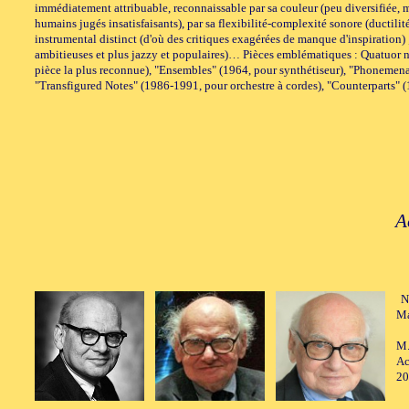
immédiatement attribuable, reconnaissable par sa couleur (peu diversifiée, mai
humains jugés insatisfaisants), par sa flexibilité-complexité sonore (ductili
instrumental distinct (d'où des critiques exagérées de manque d'inspiration) ;
ambitieuses et plus jazzy et populaires)… Pièces emblématiques : Quatuor n°
pièce la plus reconnue), "Ensembles" (1964, pour synthétiseur), "Phonemena"
"Transfigured Notes" (1986-1991, pour orchestre à cordes), "Counterparts" (19
A
N
Ma
M.
Ac
20