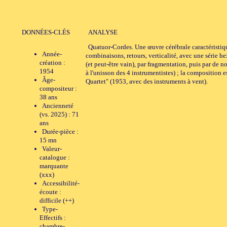
DONNÉES-CLÉS
ANALYSE
Quatuor-Cordes. Une œuvre cérébrale caractéristique
Année-
combinaisons, retours, verticalité, avec une série 
création :
(et peut-être vain), par fragmentation, puis par de 
1954
à l'unisson des 4 instrumentistes) ; la composition 
Âge-
Quartet" (1953, avec des instruments à vent).
compositeur :
38 ans
Ancienneté
(vs. 2025) : 71
ans
Durée-pièce :
15 mn
Valeur-
catalogue :
marquante
(xxx)
Accessibilité-
écoute :
difficile (++)
Type-
Effectifs :
chambre-