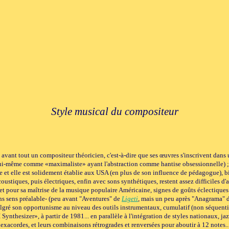
Style musical du compositeur
vant tout un compositeur théoricien, c'est-à-dire que ses œuvres s'inscrivent dan
t lui-même comme «maximaliste» ayant l'abstraction comme hantise obsessionnelle) ; s
ique et elle est solidement établie aux USA (en plus de son influence de pédagogue)
tiques, puis électriques, enfin avec sons synthétiques, restent assez difficiles d'a
 pour sa maîtrise de la musique populaire Américaine, signes de goûts éclectiques (
ns sens préalable- (peu avant "Aventures" de
Ligeti
, mais un peu après "Anagrama" 
gré son opportunisme au niveau des outils instrumentaux, cumulatif (non séquentie
 Synthesizer», à partir de 1981... en parallèle à l'intégration de styles nationaux, 
acordes, et leurs combinaisons rétrogrades et renversées pour aboutir à 12 notes... p