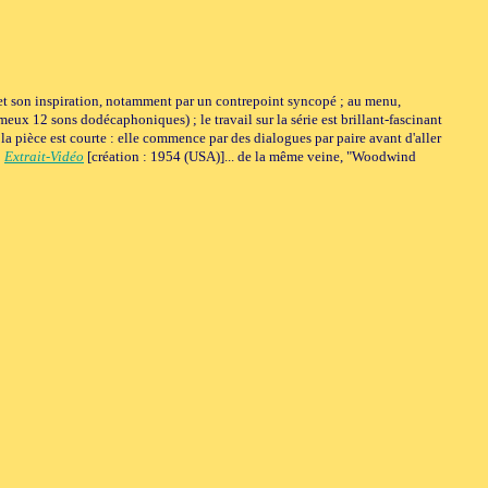
é et son inspiration, notamment par un contrepoint syncopé ; au menu,
ux 12 sons dodécaphoniques) ; le travail sur la série est brillant-fascinant
la pièce est courte : elle commence par des dialogues par paire avant d'aller
;
Extrait-Vidéo
[création : 1954 (USA)]... de la même veine, "Woodwind