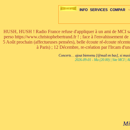
INFO
SERVICES
COMPAR
HUSH, HUSH ! Radio France refuse d'appliquer à un ami de MCI sa ri
perso https://www.christophebertrand.fr ! ; face à l'envahissement de 
5 Août prochain (affectueuses pensées), belle écoute ré-écoute réce
à Paris) ; 12 Décembre, re-création par l'Ircam d'u
ÉDITORIAUX
MAJ-LISTE
SÉLECTION
SÉLECTION
20ÈME PARAL
ARCH-CONCERTS
GUIDE-EXPRESS
COMPOS-INTRO
ACTUS-CONCERTS
1001 CD
TOP-REC
PIANO-CONC
COMPO-IN
ŒUVRES
LIENS
HISTO
BON
R
Concerts… ajout bienvenu [@mail en bas], si musiq
2026-09-01 - Ma (20.00) | Site MCI | Al
Mi