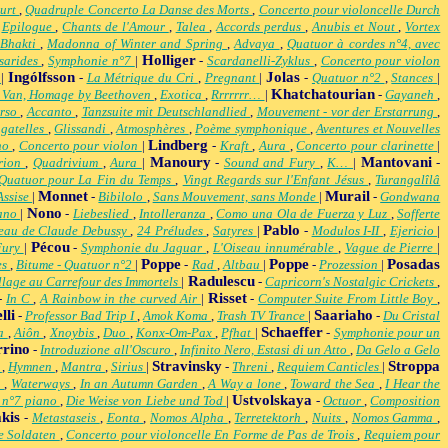
ourt
,
Quadruple Concerto La Danse des Morts
,
Concerto pour violoncelle Durch
,
Epilogue
,
Chants de l'Amour
,
Talea
,
Accords perdus
,
Anubis et Nout
,
Vortex
Bhakti
,
Madonna of Winter and Spring
,
Advaya
,
Quatuor à cordes n°4, avec
Holliger
sarides
,
Symphonie n°7
|
-
Scardanelli-Zyklus
,
Concerto pour violon
Ingólfsson
Jolas
s
|
-
La Métrique du Cri
,
Pregnant
|
-
Quatuor n°2
,
Stances
|
Khatchatourian
 Van, Homage by Beethoven
,
Exotica
,
Rrrrrrr…
|
-
Gayaneh
,
orso
,
Accanto
,
Tanzsuite mit Deutschlandlied
,
Mouvement - vor der Erstarrung
,
agatelles
,
Glissandi
,
Atmosphères
,
Poème symphonique
,
Aventures et Nouvelles
Lindberg
no
,
Concerto pour violon
|
-
Kraft
,
Aura
,
Concerto pour clarinette
|
Manoury
Mantovani
rion
,
Quadrivium
,
Aura
|
-
Sound and Fury
,
K…
|
-
Quatuor pour La Fin du Temps
,
Vingt Regards sur l'Enfant Jésus
,
Turangalîlâ
Monnet
Murail
Assise
|
-
Bibilolo
,
Sans Mouvement, sans Monde
|
-
Gondwana
Nono
iano
|
-
Liebeslied
,
Intolleranza
,
Como una Ola de Fuerza y Luz
,
Sofferte
Pablo
eau de Claude Debussy
,
24 Préludes
,
Satyres
|
-
Modulos I-II
,
Ejericio
|
Pécou
Fury
|
-
Symphonie du Jaguar
,
L'Oiseau innumérable
,
Vague de Pierre
|
Poppe
Poppe
Posadas
es
,
Bitume - Quatuor n°2
|
-
Rad
,
Altbau
|
-
Prozession
|
Radulescu
llage au Carrefour des Immortels
|
-
Capricorn's Nostalgic Crickets
,
Risset
-
In C
,
A Rainbow in the curved Air
|
-
Computer Suite From Little Boy
,
lli
Saariaho
-
Professor Bad Trip I
,
Amok Koma
,
Trash TV Trance
|
-
Du Cristal
Schaeffer
la
,
Aiôn
,
Xnoybis
,
Duo
,
Konx-Om-Pax
,
Pfhat
|
-
Symphonie pour un
rrino
-
Introduzione all'Oscuro
,
Infinito Nero, Estasi di un Atto
,
Da Gelo a Gelo
Stravinsky
Stroppa
g
,
Hymnen
,
Mantra
,
Sirius
|
-
Threni
,
Requiem Canticles
|
n
,
Waterways
,
In an Autumn Garden
,
A Way a lone
,
Toward the Sea
,
I Hear the
Ustvolskaya
 n°7 piano
,
Die Weise von Liebe und Tod
|
-
Octuor
,
Composition
kis
-
Metastaseis
,
Eonta
,
Nomos Alpha
,
Terretektorh
,
Nuits
,
Nomos Gamma
,
e Soldaten
,
Concerto pour violoncelle En Forme de Pas de Trois
,
Requiem pour