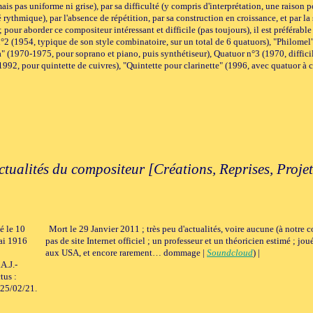
s pas uniforme ni grise), par sa difficulté (y compris d'interprétation, une raison po
té rythmique), par l'absence de répétition, par sa construction en croissance, et par
 pour aborder ce compositeur intéressant et difficile (pas toujours), il est préférabl
2 (1954, typique de son style combinatoire, sur un total de 6 quatuors), "Philomel"
 (1970-1975, pour soprano et piano, puis synthétiseur), Quatuor n°3 (1970, diffici
92, pour quintette de cuivres), "Quintette pour clarinette" (1996, avec quatuor à co
ctualités du compositeur [Créations, Reprises, Projet
é le 10
Mort le 29 Janvier 2011 ; très peu d'actualités, voire aucune (à notre 
i 1916
pas de site Internet officiel ; un professeur et un théoricien estimé ; jo
aux USA, et encore rarement… dommage |
Soundcloud
) |
A.J.-
tus :
25/02/21.