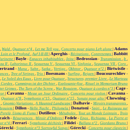
Adams
,
Wald
,
Quatuor n°4
,
Let me Tell you
,
Concerto pour piano Left alone
|
Aperghis
Babbitt
 Loin et le Profond
,
Auf I-II-III
|
-
Récitations
,
Contretemps
|
Bayle
Bedrossian
larinette
|
-
Espaces inhabitables
,
Jeita
|
-
Transmission
,
It
,
za II
,
Laborintus II
,
Sequenza V
,
Sequenza VI
,
Sinfonia
,
Sequenza VII
,
Coro
,
ertrand
Birtwistle
-
Mana
,
Sahn
,
Satka
,
Vertigo
,
Okhttor
,
Quatuor n°2
|
-
Boesmans
Boucourechliev
ances
,
Tree of Strings
,
Trio
|
-
Surfing
,
Reigen
|
-
e
,
Le Soleil des Eaux
,
Livre pour Quatuor
,
Structures, premier Livre
,
Le Marteau
r Cordes
,
Cummings ist der Dichter
,
Explosante-fixe
,
Rituel in Memoriam Bruno
Cage
ter Grimes
,
The Turn of the Screw
,
War Requiem
,
Quatuor à cordes n°3
|
-
Cavanna
Cavanna
cor
|
-
Messe un Jour Ordinaire
,
Concerto pour violon
|
-
Chowning
,
Quatuor n°8
,
Symphonie n°15
,
Quatuor n°15
,
Sonate pour alto
|
-
Dalbavie
d
,
Gnomic-Variations
,
A Haunted Landscape
|
-
Miroirs transparents
,
Dillon
Donatoni
Requiem
|
-
Helle Nacht
,
Philomela
|
-
Spiri
,
Le Ruisseau sur
Dutilleux
,
Perelà, Uomo di Fumo
|
-
Métaboles
,
Tout un Monde Lointain
,
Trois
caich
Fedele
-
Résurgences
,
Miroir d'Ombres
|
-
Epos
,
Richiamo
,
La Pierre et
Ferrari
Filidei
or n°4
|
-
Symphonie déchirée
|
-
Ballata n°2
,
Giordano Bruno
|
Górecki
Górecki
-
Symphonie n°3 Sorrowful Songs
|
-
Concerto pour clavecin
|