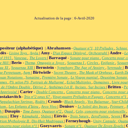
Actualisation de la page : 6-Avril-2020
mpositeur (alphabétique)
Abrahamsen
|
-
Quatuor n°1, 10 Préludes
,
Schnee
dès
Amy
Andre
-
Living Toys
,
Asyla
|
-
D'un Espace Déployé
,
Orchestrahl
|
-
Le
Barraqué
 of 1915
,
Vanessa
,
The Lovers
|
-
Sonate pour piano
,
Concerto pour c
Berio
le Hill
|
-
Thema, Omaggio a Joyce
,
Sequenza I
,
Circles
,
Epifanie
,
Sequen
Bernstein
B
za XI
,
Sequenza XIII
|
-
Symphony The Age of Anxiety
,
Serenade
|
Birtwistle
ae Perpetuum
,
Agm
|
-
Secret Theatre
,
The Mask of Orpheus
,
Earth D
ouze Notations
,
Sonatine
,
Première Sonate
,
Le Visage nuptial
,
Deuxième Sonat
ismes
,
Pli selon Pli, Portrait de Mallarmé
,
Eclat/Multiples
,
Domaines
,
Livre pou
Britten
 de l'Ombre Double
,
Dérive 2
,
Anthèmes I et II
,
Incises
,
Sur Incises
|
-
Pe
Carter
 Apprivoisé
|
-
Double Concerto
,
Concerto pour piano
,
Concerto pour 
ostakovitch
-
Trio n°2 opus 67
,
Vingt-quatre Préludes et Fugues
,
Concerto n°1
Crumb
Appalachian Springs
,
Rodéo
|
-
Black Angels
,
Vox Balaenae
,
Star-Chil
Denisov
skom
,
Les Enfants d'Izieu
,
Arco Vivo
|
-
Le Soleil des Incas
,
Peinture
,
Dusapin
üh
|
-
Time Zones, Quatuor n°2
,
Quad
,
Celo, concerto pour violoncelle
Eloy
Eötvös
Es
ement
|
-
Kâmakalâ
,
Shânti
|
-
Trois Sœurs
,
ZeroPoints
,
Seven
|
Ferneyhough
rion Mythologie II
,
Dix-Huit Madrigaux
|
-
Unity Capsule
,
Quatu
Goeyvaerts
oncerto pour violon n°1
|
-
Sonate n°1
,
Quatuor De Zeven Zegels
|