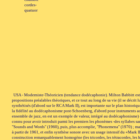
cordes-
quatuor
USA - Moderniste-Théoricien (tendance dodécaphonie). Milton Babbitt est a
propositions préalables théoriques, et ce tout au long de sa vie (il se décri
synthétisés (d'abord sur le RCA Mark II), est importante sur le plan histor
la fidélité au dodécaphonisme post-Schoenberg, d'abord pour instruments acous
ensemble de jazz, en est un exemple de valeur, intégré au dodécaphonisme) et
connu pour avoir introduit parmi les premiers les phonèmes -des syllabes sa
"Sounds and Words" (1960), puis, plus accomplie, "Phonemena" (1970) ; mal
à partir de 1961, et enfin synthèse sonore avec un usage intensif du «Mark II
construction remarquablement homogène (les tricordes, les tétracordes, les hex