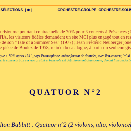
SÉLECTIONS
| ⊕ |
ORCHESTRE-GROUPE
ORCHESTRE-SOLI
stourne pourtant contractuelle de 30% pour 3 concerts à Présences ; S
l'IA, les visiteurs fidèles demandent un site MCI plus engagé tout en rest
nte de son "Tale of a Summer Sea" (1977) ; Jean-Frédéric Neuberger jo
ne pièce de Boulez de 1958, retirée du catalogue, à partir du seul enregi
DIV
IRE
US-ROMANS
ADIOS
BIOGRAPHIES
VIOLON-C
PAYS
ŒUVRES-INDIV
VIDÉOS
STYLES-ÉCOLES
ALTO-C
BONUS-FILMS
PERSPECTIVE
PLAN
GRAND-INSTR-SEULS
CELLO-C
FAQS
LIEDER
BONUS-VINS
CONTACT
GLOSSAIRE
PIANO-SOLO
DOUBLE-C+
ITINÉRAIRES
VOIX-SOLO-CHAMBRE
GRAND+VOIX
AUTEUR
FLÛTE-C
CORDES-S
XXL-SCOPE
QUATUOR
CHERCHE
CLARINETTE-C
PETIT-INSTR
ENSEMBLE
CHORAL-CHAMB
FLÛTE-S
CORDES
CLARIN
PETIT+
ENS-V
+BO
CHA
ue > 80% après 1941, pays Francophone, même format de données, avec lien-concert, '*' si cr
erte concerts | Ce service gratuit et bénévole est définitivement abandonné, devant l'insatisfa
QUATUOR N°2
lton Babbitt : Quatuor n°2 (2 violons, alto, violoncel