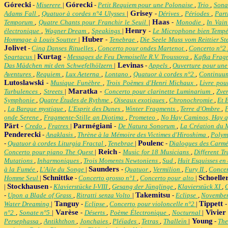
Górecki
Górecki
-
Miserere
|
-
Petit Requiem pour une Polonaise
,
Trio
,
Sona
Grisey
Adams Fall
,
Quatuor à cordes n°4 Ulysses
|
-
Dérives
,
Périodes
,
Part
Haas
Temporum
,
Quatre Chants pour Franchir le Seuil
|
-
Monodie
,
In Vai
Henry
électronique
,
Wagner Dream
,
Speakings
|
-
Le Microphone bien Temp
Huber
Hommage à Louis Soutter
|
-
Tenebrae
,
Die Seele Muss vom Reittier S
Jolivet
-
Cinq Danses Rituelles
,
Concerto pour ondes Martenot
,
Concerto n°2
Kurtag
Spartacus
|
-
Messages de Feu Demoiselle R.V. Troussova
,
Kafka Frag
Levinas
Das Mädchen mit den Schwefelhölzern
|
-
Appels
,
Ouverture pour une
Aventures
,
Requiem
,
Lux Aeterna
,
Lontano
,
Quatuor à cordes n°2
,
Continu
Lutoslawski
-
Musique Funèbre
,
Trois Poèmes d'Henri Michaux
,
Livre pou
Maratka
Turbulences
,
Streets
|
-
Concerto pour clarinette Luminarium
,
Zve
Symphonie
,
Quatre Études de Rythme
,
Oiseaux exotiques
,
Chronochromie
,
Et 
,
La Barque mystique
,
L'Esprit des Dunes
,
Winter Fragments
,
Terre d'Ombre
,
onde Serene
,
Fragmente-Stille an Diotima
,
Prometeo
,
No Hay Caminos, Hay 
Pärt
Parmégiani
-
Credo
,
Fratres
|
-
De Natura Sonorum
,
La Création du
Penderecki
-
Anaklasis
,
Thrène à la Mémoire des Victimes d'Hiroshima
,
Polym
Poulenc
-
Quatuor à cordes Liturgia Fractal
,
Tenebrae
|
-
Dialogues des Carmé
Reich
Concerto pour piano The Quest
|
-
Music for 18 Musicians
,
Different T
Mutations
,
Inharmoniques
,
Trois Moments Newtoniens
,
Sud
,
Huit Esquisses en
Saunders
à la Fumée
,
L'Aile du Songe
|
-
Quatuor
,
Vermilion
,
Fury II
,
Concer
Schnittke
Schoelle
Homme Seul
|
-
Concerto grosso n°1
,
Concerto pour alto
|
Stockhausen
|
-
Klavierstücke I-VIII
,
Gesang der Jünglinge
,
Klavierstück XI
,
Takemitsu
-
Upon a Blade of Grass
,
Ritratti senza Volto
|
-
Eclipse
,
November
Tanguy
Tippett
Water Dreaming
|
-
Eclipse
,
Concerto pour violoncelle n°2
|
Varèse
Vivier
n°2
,
Sonate n°5
|
-
Déserts
,
Poème Électronique
,
Nocturnal
|
Young
Persephassa
,
Antikhthon
,
Jonchaies
,
Pléïades
,
Tetras
,
Thalleïn
|
-
The