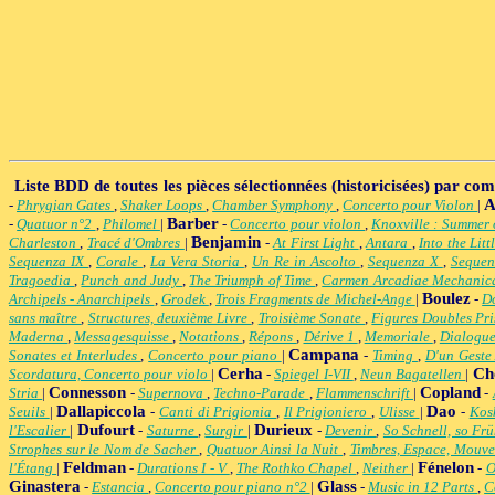
Liste BDD de toutes les pièces sélectionnées (historicisées) par co
A
-
Phrygian Gates
,
Shaker Loops
,
Chamber Symphony
,
Concerto pour Violon
|
Barber
-
Quatuor n°2
,
Philomel
|
-
Concerto pour violon
,
Knoxville : Summer
Benjamin
Charleston
,
Tracé d'Ombres
|
-
At First Light
,
Antara
,
Into the Litt
Sequenza IX
,
Corale
,
La Vera Storia
,
Un Re in Ascolto
,
Sequenza X
,
Sequen
Tragoedia
,
Punch and Judy
,
The Triumph of Time
,
Carmen Arcadiae Mechanic
Boulez
Archipels - Anarchipels
,
Grodek
,
Trois Fragments de Michel-Ange
|
-
D
sans maître
,
Structures, deuxième Livre
,
Troisième Sonate
,
Figures Doubles Pr
Maderna
,
Messagesquisse
,
Notations
,
Répons
,
Dérive 1
,
Memoriale
,
Dialogue
Campana
Sonates et Interludes
,
Concerto pour piano
|
-
Timing
,
D'un Geste
Cerha
Ch
Scordatura, Concerto pour violo
|
-
Spiegel I-VII
,
Neun Bagatellen
|
Connesson
Copland
Stria
|
-
Supernova
,
Techno-Parade
,
Flammenschrift
|
-
Dallapiccola
Dao
Seuils
|
-
Canti di Prigionia
,
Il Prigioniero
,
Ulisse
|
-
Ko
Dufourt
Durieux
l'Escalier
|
-
Saturne
,
Surgir
|
-
Devenir
,
So Schnell, so Fr
Strophes sur le Nom de Sacher
,
Quatuor Ainsi la Nuit
,
Timbres, Espace, Mouv
Feldman
Fénelon
l'Étang
|
-
Durations I - V
,
The Rothko Chapel
,
Neither
|
-
O
Ginastera
Glass
-
Estancia
,
Concerto pour piano n°2
|
-
Music in 12 Parts
,
C