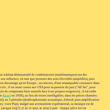
s un schéma démonstratif de combinatoires (mathématiques) sur des
on influence, en tant que pionnier des sons électrifiés (amplifiés), puis
, bien davantage qu'en Europe ; ses œuvres, d'une remarquable constance dans
ccès ; il est aussi connu aux USA pour sa passion du jazz ("All Set", pour
et de compromis bien naturels face à ses propres exigences) ; il est enfin
de
Kagel
en 1958), au lieu de textes intelligibles, dans les pièces chantées :
l), en 3 périodes (dodécaphonisme acoustique, d'abord, puis amplification
jazzy, voire Pop), malgré son aventurisme expérimental, sa musique est de
resque trop?), et en ce sens, se situe à part : chaque pièce lui est