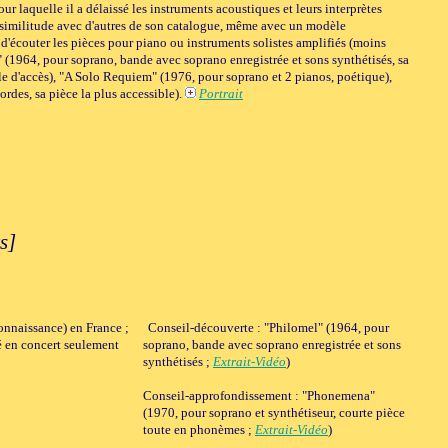
ur laquelle il a délaissé les instruments acoustiques et leurs interprètes
 la similitude avec d'autres de son catalogue, même avec un modèle
e d'écouter les pièces pour piano ou instruments solistes amplifiés (moins
 (1964, pour soprano, bande avec soprano enregistrée et sons synthétisés, sa
le d'accès), "A Solo Requiem" (1976, pour soprano et 2 pianos, poétique),
rdes, sa pièce la plus accessible).
Portrait
s]
connaissance) en France ;
Conseil-découverte : "Philomel" (1964, pour
ué en concert seulement
soprano, bande avec soprano enregistrée et sons
synthétisés ;
Extrait-Vidéo
)
Conseil-approfondissement : "Phonemena"
(1970, pour soprano et synthétiseur, courte pièce
toute en phonèmes ;
Extrait-Vidéo
)