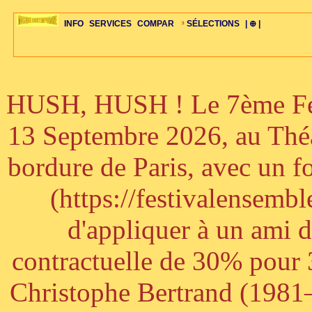
INFO
SERVICES
COMPAR
SÉLECTIONS
| ⊕ |
HUSH, HUSH ! Le 7ème Fest
ÉDITORIAUX
MAJ-LISTE
SÉLECTION
SÉLECTION
20ÈME PARAL
ARCH-CONCERTS
GUIDE-EXPRESS
COMPOS-INTRO
ACTUS-CONCERTS
1001 CD
TOP-REC
PIANO-CONC
COMPO-INDIV
ŒUVRES
LIENS
HISTOIRE
BONUS-ROMANS
RADIOS
BIOGRAPHIES
VIOLON-C
PAYS
ŒUVRES-INDIV
VIDÉOS
STYLES-ÉCOLES
ALTO-C
BONUS-FILMS
PERSPECTIVE
PLAN
GRAND-INSTR
CELLO-C
FAQS
LIED
B
13 Septembre 2026, au Théâ
bordure de Paris, avec un f
(https://festivalensemb
d'appliquer à un ami 
contractuelle de 30% pour 3
Christophe Bertrand (1981–