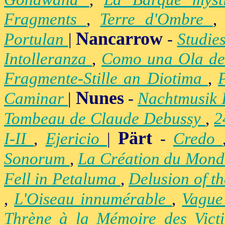
Fragments
,
Terre d'Ombre
Nancarrow
Portulan
|
-
Studie
Intolleranza
,
Como una Ola de
Fragmente-Stille an Diotima
,
Nunes
Caminar
|
-
Nachtmusik 
Tombeau de Claude Debussy
,
2
Pärt
I-II
,
Ejericio
|
-
Credo
Sonorum
,
La Création du Mon
Fell in Petaluma
,
Delusion of t
,
L'Oiseau innumérable
,
Vague
Thrène à la Mémoire des Vict