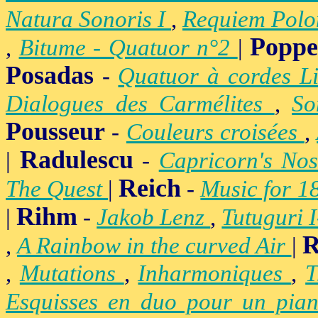
Natura Sonoris I
,
Requiem Polo
Popp
,
Bitume - Quatuor n°2
|
Posadas
-
Quatuor à cordes Li
Dialogues des Carmélites
,
So
Pousseur
-
Couleurs croisées
,
Radulescu
|
-
Capricorn's Nos
Reich
The Quest
|
-
Music for 1
Rihm
|
-
Jakob Lenz
,
Tutuguri 
R
,
A Rainbow in the curved Air
|
,
Mutations
,
Inharmoniques
,
T
Esquisses en duo pour un pian