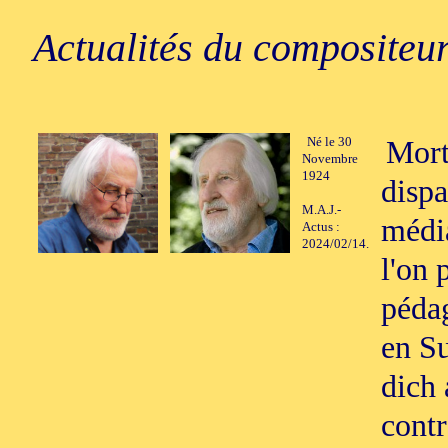
Actualités du compositeur
Né le 30
Mort
Novembre
1924
dispa
M.A.J.-
média
Actus :
2024/02/14.
l'on 
péda
en Su
dich 
contr