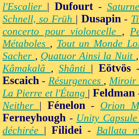
Dufourt
l'Escalier
|
-
Satur
Dusapin
Schnell, so Früh
|
-
T
concerto pour violoncelle
,
P
Métaboles
,
Tout un Monde Lo
Sacher
,
Quatuor Ainsi la Nuit
Eötvös
Kâmakalâ
,
Shânti
|
Escaich
-
Résurgences
,
Miroir
Feldman
La Pierre et l'Étang
|
Fénelon
Neither
|
-
Orion M
Ferneyhough
-
Unity Capsul
Filidei
déchirée
|
-
Ballata 