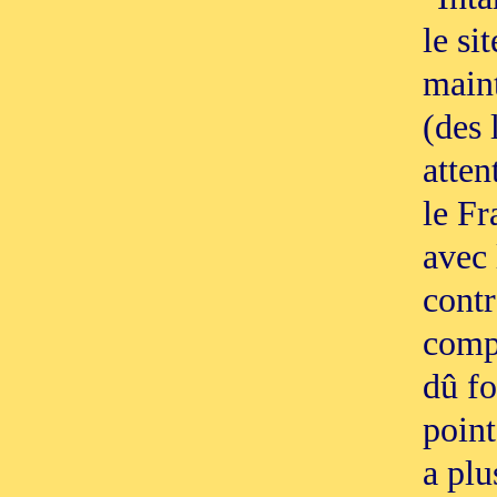
le si
maint
(des 
atten
le Fr
avec 
contr
compo
dû fo
point
a plu