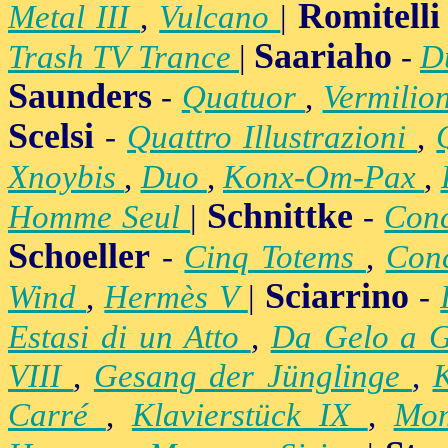
Romitelli
Metal III
,
Vulcano
|
Saariaho
Trash TV Trance
|
-
D
Saunders
-
Quatuor
,
Vermilio
Scelsi
-
Quattro Illustrazioni
,
Xnoybis
,
Duo
,
Konx-Om-Pax
,
Schnittke
Homme Seul
|
-
Conc
Schoeller
-
Cinq Totems
,
Conc
Sciarrino
Wind
,
Hermès V
|
-
Estasi di un Atto
,
Da Gelo a 
VIII
,
Gesang der Jünglinge
,
K
Carré
,
Klavierstück IX
,
Mo