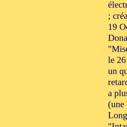
élect
; cré
19 O
Dona
"Mis
le 26
un qu
retar
a plu
(une 
Long
"Inta