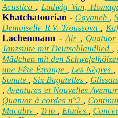
Acustica
,
Ludwig Van, Homag
Khatchatourian
-
Gayaneh
,
Demoiselle R.V. Troussova
,
Ka
Lachenmann
-
Air
,
Quatuor
Tanzsuite mit Deutschlandlied
,
Mädchen mit den Schwefelhölz
une Fête Étrange
,
Les Nègres
Sonate
,
Six Bagatelles
,
Glissa
,
Aventures et Nouvelles Aventu
Quatuor à cordes n°2
,
Contin
Macabre
,
Trio
,
Etudes
,
Concer