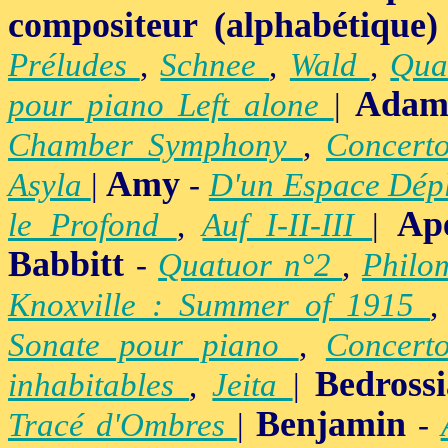
compositeur (alphabétique)
Préludes
,
Schnee
,
Wald
,
Qua
Adam
pour piano Left alone
|
Chamber Symphony
,
Concert
Amy
Asyla
|
-
D'un Espace Dép
Ap
le Profond
,
Auf I-II-III
|
Babbitt
-
Quatuor n°2
,
Philo
Knoxville : Summer of 1915
Sonate pour piano
,
Concert
Bedross
inhabitables
,
Jeita
|
Benjamin
Tracé d'Ombres
|
-