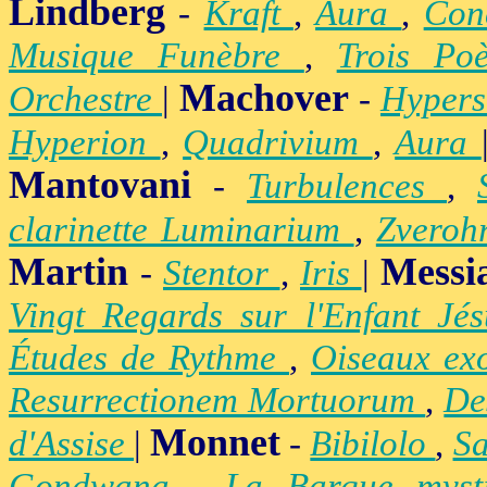
Lindberg
-
Kraft
,
Aura
,
Con
Musique Funèbre
,
Trois Po
Machover
Orchestre
|
-
Hypers
Hyperion
,
Quadrivium
,
Aura
Mantovani
-
Turbulences
,
clarinette Luminarium
,
Zvero
Martin
Messi
-
Stentor
,
Iris
|
Vingt Regards sur l'Enfant Jé
Études de Rythme
,
Oiseaux ex
Resurrectionem Mortuorum
,
De
Monnet
d'Assise
|
-
Bibilolo
,
S
Gondwana
,
La Barque mys