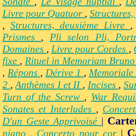
Sonate
,
Le Visage nuptial
,
De
Livre pour Quatuor
,
Structures,
,
Structures, deuxième Livre
Prismes
,
Pli selon Pli, Por
Domaines
,
Livre pour Cordes
,
fixe
,
Rituel in Memoriam Brun
,
Répons
,
Dérive 1
,
Memoriale
2
,
Anthèmes I et II
,
Incises
,
Su
Turn of the Screw
,
War Requ
Sonates et Interludes
,
Concer
Carte
D'un Geste Apprivoisé
|
C
piano
,
Concerto pour cor
|