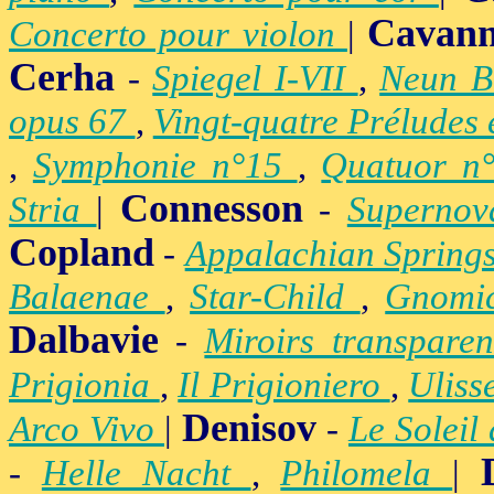
Cavan
Concerto pour violon
|
Cerha
-
Spiegel I-VII
,
Neun B
opus 67
,
Vingt-quatre Préludes
,
Symphonie n°15
,
Quatuor n
Connesson
Stria
|
-
Superno
Copland
-
Appalachian Spring
Balaenae
,
Star-Child
,
Gnomic
Dalbavie
-
Miroirs transpare
Prigionia
,
Il Prigioniero
,
Uliss
Denisov
Arco Vivo
|
-
Le Soleil
-
Helle Nacht
,
Philomela
|