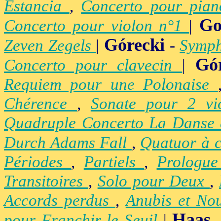
Estancia
,
Concerto pour pia
Go
Concerto pour violon n°1
|
Górecki
Zeven Zegels
|
-
Symph
Gó
Concerto pour clavecin
|
Requiem pour une Polonaise
Chérence
,
Sonate pour 2 vi
Quadruple Concerto La Danse
Durch Adams Fall
,
Quatuor à 
Périodes
,
Partiels
,
Prologu
Transitoires
,
Solo pour Deux
,
Accords perdus
,
Anubis et No
Haas
pour Franchir le Seuil
|