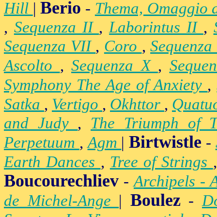
Berio
Hill
|
-
Thema, Omaggio 
,
Sequenza II
,
Laborintus II
,
Sequenza VII
,
Coro
,
Sequenza
Ascolto
,
Sequenza X
,
Seque
Symphony The Age of Anxiety
,
Satka
,
Vertigo
,
Okhttor
,
Quatu
and Judy
,
The Triumph of 
Birtwistle
Perpetuum
,
Agm
|
-
Earth Dances
,
Tree of Strings
Boucourechliev
-
Archipels - 
Boulez
de Michel-Ange
|
-
D