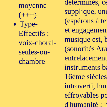
déterminés, ce
moyenne
supplique, une
(+++)
(espérons à te
Type-
et engagement
Effectifs :
musique est, 
voix-choral-
(sonorités Ara
seules-ou-
entrelacement
chambre
instruments b
16ème siècles
introverti, h
effroyables p
d'humanité ; h