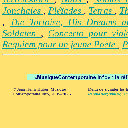
Jonchaies
,
Pléïades
,
Tetras
,
Th
,
The Tortoise, His Dreams 
Soldaten
,
Concerto pour vio
Requiem pour un jeune Poète
,
P
© Jean Henri Huber, Musique
Merci de signaler les l
Contemporaine.Info, 2005-2026
webmaster@musiqueco