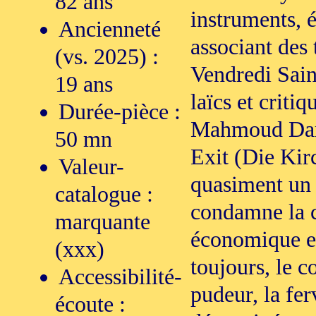
82 ans
instruments, 
Ancienneté
associant des 
(vs. 2025) :
Vendredi Sain
19 ans
laïcs et criti
Durée-pièce :
Mahmoud Darw
50 mn
Exit (Die Kirc
Valeur-
quasiment un 
catalogue :
condamne la c
marquante
économique et
(xxx)
toujours, le c
Accessibilité-
pudeur, la fer
écoute :