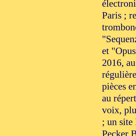
électroni
Paris ; 
trombone
"Sequenz
et "Opus
2016, au 
régulièr
pièces e
au répert
voix, pl
; un site
Pecker B