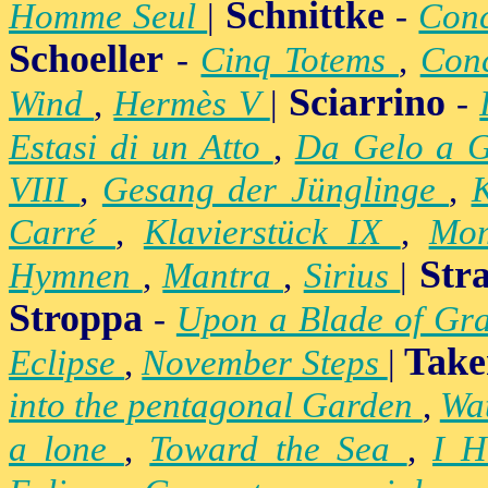
Schnittke
Homme Seul
|
-
Conc
Schoeller
-
Cinq Totems
,
Conc
Sciarrino
Wind
,
Hermès V
|
-
Estasi di un Atto
,
Da Gelo a 
VIII
,
Gesang der Jünglinge
,
K
Carré
,
Klavierstück IX
,
Mo
Str
Hymnen
,
Mantra
,
Sirius
|
Stroppa
-
Upon a Blade of Gr
Take
Eclipse
,
November Steps
|
into the pentagonal Garden
,
Wa
a lone
,
Toward the Sea
,
I H