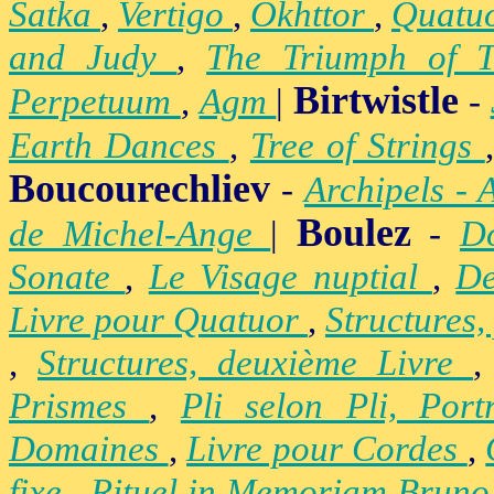
Satka
,
Vertigo
,
Okhttor
,
Quatu
and Judy
,
The Triumph of 
Birtwistle
Perpetuum
,
Agm
|
-
Earth Dances
,
Tree of Strings
Boucourechliev
-
Archipels - 
Boulez
de Michel-Ange
|
-
D
Sonate
,
Le Visage nuptial
,
De
Livre pour Quatuor
,
Structures,
,
Structures, deuxième Livre
Prismes
,
Pli selon Pli, Por
Domaines
,
Livre pour Cordes
,
fixe
,
Rituel in Memoriam Brun