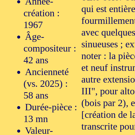
Année-
qui est entiè
création :
fourmillements
1967
avec quelques
Âge-
sinueuses ; ex
compositeur :
noter : la piè
42 ans
et neuf instr
Ancienneté
autre extensio
(vs. 2025) :
III", pour alt
58 ans
(bois par 2), 
Durée-pièce :
[création de 
13 mn
transcrite pou
Valeur-