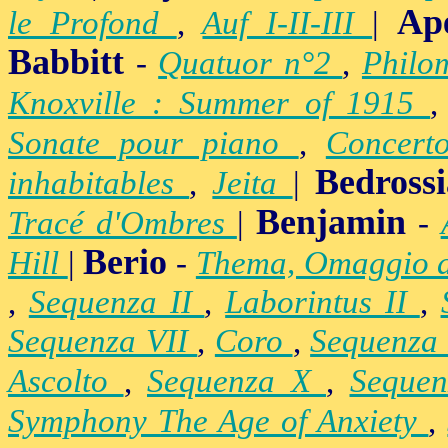
Ap
le Profond
,
Auf I-II-III
|
Babbitt
-
Quatuor n°2
,
Philo
Knoxville : Summer of 1915
Sonate pour piano
,
Concert
Bedross
inhabitables
,
Jeita
|
Benjamin
Tracé d'Ombres
|
-
Berio
Hill
|
-
Thema, Omaggio 
,
Sequenza II
,
Laborintus II
,
Sequenza VII
,
Coro
,
Sequenza
Ascolto
,
Sequenza X
,
Seque
Symphony The Age of Anxiety
,