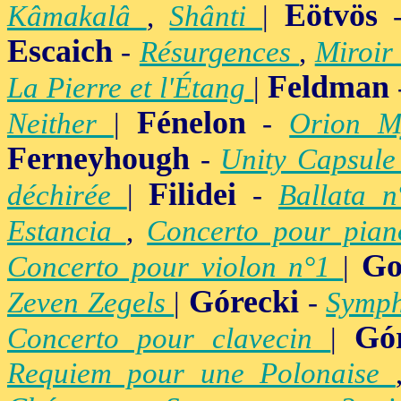
Eötvös
Kâmakalâ
,
Shânti
|
Escaich
-
Résurgences
,
Miroir
Feldman
La Pierre et l'Étang
|
Fénelon
Neither
|
-
Orion M
Ferneyhough
-
Unity Capsul
Filidei
déchirée
|
-
Ballata 
Estancia
,
Concerto pour pia
Go
Concerto pour violon n°1
|
Górecki
Zeven Zegels
|
-
Symph
Gó
Concerto pour clavecin
|
Requiem pour une Polonaise