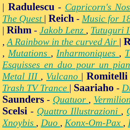
Radulescu
|
-
Capricorn's Nos
Reich
The Quest
|
-
Music for 1
Rihm
|
-
Jakob Lenz
,
Tutuguri 
R
,
A Rainbow in the curved Air
|
,
Mutations
,
Inharmoniques
,
T
Esquisses en duo pour un pian
Romitelli
Metal III
,
Vulcano
|
Saariaho
Trash TV Trance
|
-
D
Saunders
-
Quatuor
,
Vermilio
Scelsi
-
Quattro Illustrazioni
,
Xnoybis
,
Duo
,
Konx-Om-Pax
,