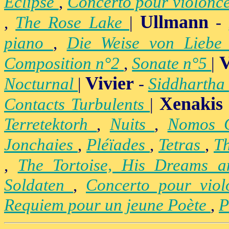
Eclipse
,
Concerto pour violonc
Ullmann
,
The Rose Lake
|
-
piano
,
Die Weise von Lieb
V
Composition n°2
,
Sonate n°5
|
Vivier
Nocturnal
|
-
Siddhartha
Xenakis
Contacts Turbulents
|
Terretektorh
,
Nuits
,
Nomos
Jonchaies
,
Pléïades
,
Tetras
,
Th
,
The Tortoise, His Dreams 
Soldaten
,
Concerto pour vio
Requiem pour un jeune Poète
,
P