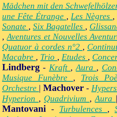
Mädchen mit den Schwefelhölz
une Fête Étrange
,
Les Nègres
Sonate
,
Six Bagatelles
,
Glissa
,
Aventures et Nouvelles Aventu
Quatuor à cordes n°2
,
Contin
Macabre
,
Trio
,
Etudes
,
Concer
Lindberg
-
Kraft
,
Aura
,
Con
Musique Funèbre
,
Trois Po
Machover
Orchestre
|
-
Hypers
Hyperion
,
Quadrivium
,
Aura
Mantovani
-
Turbulences
,