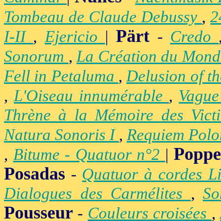
Tombeau de Claude Debussy
,
2
Pärt
I-II
,
Ejericio
|
-
Credo
Sonorum
,
La Création du Mon
Fell in Petaluma
,
Delusion of t
,
L'Oiseau innumérable
,
Vague
Thrène à la Mémoire des Vict
Natura Sonoris I
,
Requiem Polo
Popp
,
Bitume - Quatuor n°2
|
Posadas
-
Quatuor à cordes Li
Dialogues des Carmélites
,
So
Pousseur
-
Couleurs croisées
,