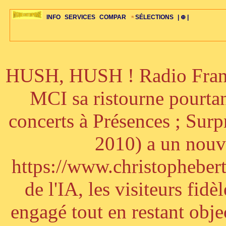
INFO
SERVICES
COMPAR
SÉLECTIONS
| ⊕ |
HUSH, HUSH ! Radio France
ÉDITORIAUX
MAJ-LISTE
SÉLECTION
SÉLECTION
20ÈME PARAL
ARCH-CONCERTS
GUIDE-EXPRESS
COMPOS-INTRO
ACTUS-CONCERTS
1001 CD
TOP-REC
PIANO-CONC
COMPO-INDIV
ŒUVRES
LIENS
HISTOIRE
BONUS-ROMANS
RADIOS
BIOGRAPHIES
VIOLON-C
PAYS
ŒUVRES-INDIV
VIDÉOS
STYLES-ÉCOLES
ALTO-C
BONUS-FILMS
PERSPECTIVE
PLAN
GRAND-INSTR
CELLO-C
FAQS
LIED
B
MCI sa ristourne pourta
concerts à Présences ; Sur
2010) a un nouve
https://www.christophebertr
de l'IA, les visiteurs fi
engagé tout en restant objec