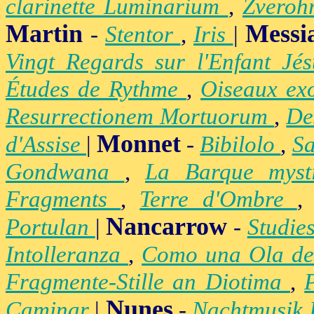
clarinette Luminarium
,
Zvero
Martin
Messi
-
Stentor
,
Iris
|
Vingt Regards sur l'Enfant Jé
Études de Rythme
,
Oiseaux ex
Resurrectionem Mortuorum
,
De
Monnet
d'Assise
|
-
Bibilolo
,
S
Gondwana
,
La Barque mys
Fragments
,
Terre d'Ombre
Nancarrow
Portulan
|
-
Studie
Intolleranza
,
Como una Ola de
Fragmente-Stille an Diotima
,
Nunes
Caminar
|
-
Nachtmusik 