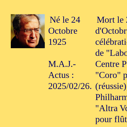
Né le 24
Mort le 
Octobre
d'Octobr
1925
célébrati
de "Labo
M.A.J.-
Centre P
Actus :
"Coro" p
2025/02/26.
(réussie
Philharm
"Altra V
pour flû