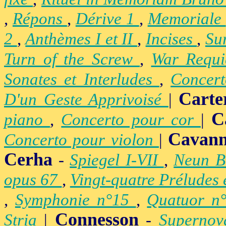
,
Répons
,
Dérive 1
,
Memoriale
2
,
Anthèmes I et II
,
Incises
,
Su
Turn of the Screw
,
War Requ
Sonates et Interludes
,
Concer
Carte
D'un Geste Apprivoisé
|
C
piano
,
Concerto pour cor
|
Cavan
Concerto pour violon
|
Cerha
-
Spiegel I-VII
,
Neun B
opus 67
,
Vingt-quatre Préludes
,
Symphonie n°15
,
Quatuor n
Connesson
Stria
|
-
Superno