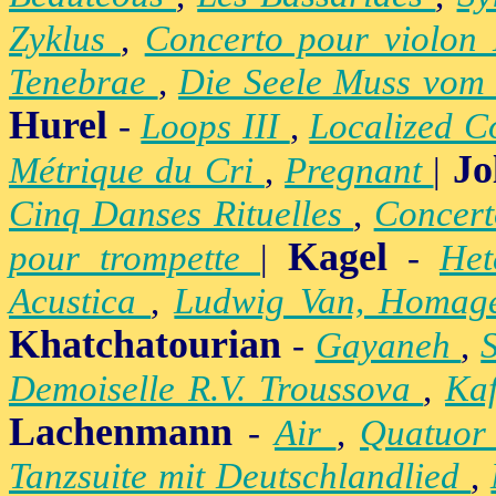
Zyklus
,
Concerto pour violon
Tenebrae
,
Die Seele Muss vom 
Hurel
-
Loops III
,
Localized C
Jo
Métrique du Cri
,
Pregnant
|
Cinq Danses Rituelles
,
Concert
Kagel
pour trompette
|
-
Het
Acustica
,
Ludwig Van, Homag
Khatchatourian
-
Gayaneh
,
Demoiselle R.V. Troussova
,
Ka
Lachenmann
-
Air
,
Quatuor
Tanzsuite mit Deutschlandlied
,