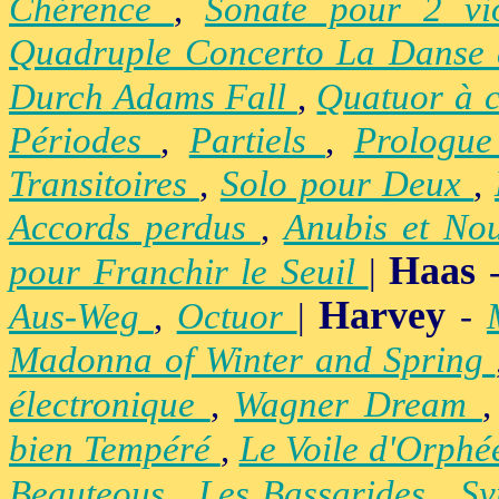
Chérence
,
Sonate pour 2 vi
Quadruple Concerto La Danse
Durch Adams Fall
,
Quatuor à 
Périodes
,
Partiels
,
Prologu
Transitoires
,
Solo pour Deux
,
Accords perdus
,
Anubis et No
Haas
pour Franchir le Seuil
|
Harvey
Aus-Weg
,
Octuor
|
-
Madonna of Winter and Spring
électronique
,
Wagner Dream
bien Tempéré
,
Le Voile d'Orph
Beauteous
,
Les Bassarides
,
Sy