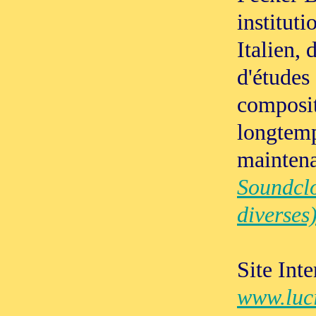
instituti
Italien, 
d'études
composit
longtemps
maintena
Soundclo
diverses
Site Inte
www.luci