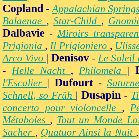
Copland
-
Appalachian Spring
Balaenae
,
Star-Child
,
Gnomic
Dalbavie
-
Miroirs transpare
Prigionia
,
Il Prigioniero
,
Uliss
Denisov
Arco Vivo
|
-
Le Soleil
-
Helle Nacht
,
Philomela
|
Dufourt
l'Escalier
|
-
Satur
Dusapin
Schnell, so Früh
|
-
T
concerto pour violoncelle
,
P
Métaboles
,
Tout un Monde Lo
Sacher
,
Quatuor Ainsi la Nuit