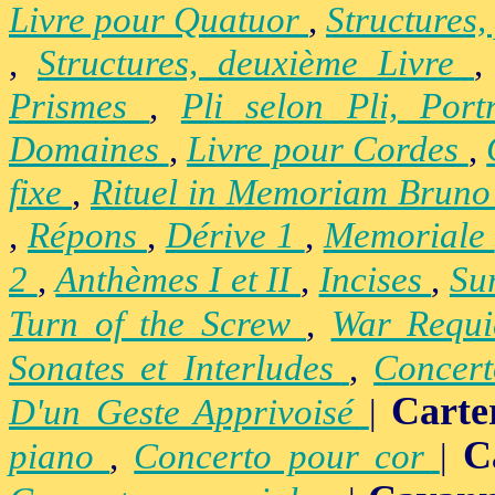
Livre pour Quatuor
,
Structures,
,
Structures, deuxième Livre
Prismes
,
Pli selon Pli, Por
Domaines
,
Livre pour Cordes
,
fixe
,
Rituel in Memoriam Brun
,
Répons
,
Dérive 1
,
Memoriale
2
,
Anthèmes I et II
,
Incises
,
Su
Turn of the Screw
,
War Requ
Sonates et Interludes
,
Concer
Carte
D'un Geste Apprivoisé
|
C
piano
,
Concerto pour cor
|