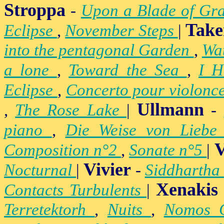
Stroppa
-
Upon a Blade of Gr
Take
Eclipse
,
November Steps
|
into the pentagonal Garden
,
Wa
a lone
,
Toward the Sea
,
I H
Eclipse
,
Concerto pour violonc
Ullmann
,
The Rose Lake
|
-
piano
,
Die Weise von Lieb
V
Composition n°2
,
Sonate n°5
|
Vivier
Nocturnal
|
-
Siddhartha
Xenakis
Contacts Turbulents
|
Terretektorh
,
Nuits
,
Nomos