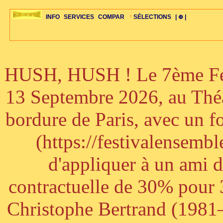
INFO
SERVICES
COMPAR
SÉLECTIONS
| ⊕ |
HUSH, HUSH ! Le 7ème Fest
ÉDITORIAUX
MAJ-LISTE
SÉLECTION
SÉLECTION
20ÈME PARAL
ARCH-CONCERTS
GUIDE-EXPRESS
COMPOS-INTRO
ACTUS-CONCERTS
1001 CD
TOP-REC
PIANO-CONC
COMPO-INDIV
ŒUVRES
LIENS
HISTOIRE
BONUS-ROMANS
RADIOS
BIOGRAPHIES
VIOLON-C
PAYS
ŒUVRES-INDIV
VIDÉOS
STYLES-ÉCOLES
ALTO-C
BONUS-FILMS
PERSPECTIVE
PLAN
GRAND-INSTR
CELLO-C
FAQS
LIED
B
13 Septembre 2026, au Théâ
bordure de Paris, avec un f
(https://festivalensemb
d'appliquer à un ami 
contractuelle de 30% pour 3
Christophe Bertrand (1981–