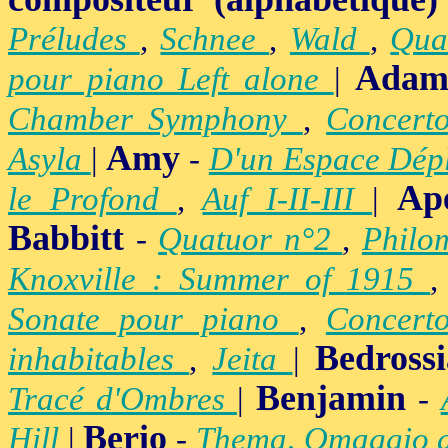
Préludes
,
Schnee
,
Wald
,
Qua
Adam
pour piano Left alone
|
Chamber Symphony
,
Concert
Amy
Asyla
|
-
D'un Espace Dép
Ap
le Profond
,
Auf I-II-III
|
Babbitt
-
Quatuor n°2
,
Philo
Knoxville : Summer of 1915
Sonate pour piano
,
Concert
Bedross
inhabitables
,
Jeita
|
Benjamin
Tracé d'Ombres
|
-
Berio
Hill
|
-
Thema, Omaggio 