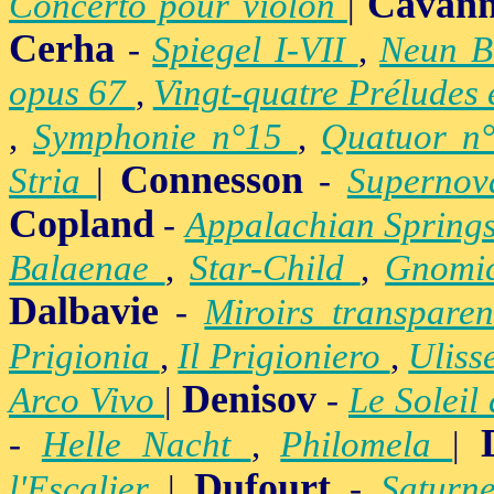
Cavan
Concerto pour violon
|
Cerha
-
Spiegel I-VII
,
Neun B
opus 67
,
Vingt-quatre Préludes
,
Symphonie n°15
,
Quatuor n
Connesson
Stria
|
-
Superno
Copland
-
Appalachian Spring
Balaenae
,
Star-Child
,
Gnomic
Dalbavie
-
Miroirs transpare
Prigionia
,
Il Prigioniero
,
Uliss
Denisov
Arco Vivo
|
-
Le Soleil
-
Helle Nacht
,
Philomela
|
Dufourt
l'Escalier
|
-
Satur