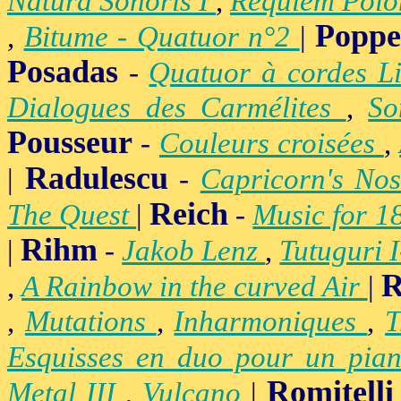
Natura Sonoris I
,
Requiem Polo
Popp
,
Bitume - Quatuor n°2
|
Posadas
-
Quatuor à cordes Li
Dialogues des Carmélites
,
So
Pousseur
-
Couleurs croisées
,
Radulescu
|
-
Capricorn's Nos
Reich
The Quest
|
-
Music for 1
Rihm
|
-
Jakob Lenz
,
Tutuguri 
R
,
A Rainbow in the curved Air
|
,
Mutations
,
Inharmoniques
,
T
Esquisses en duo pour un pian
Romitelli
Metal III
,
Vulcano
|