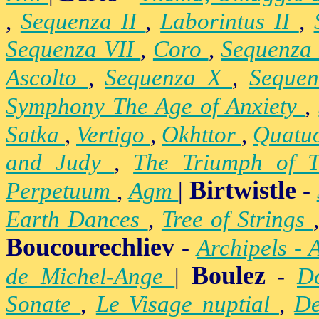
,
Sequenza II
,
Laborintus II
,
Sequenza VII
,
Coro
,
Sequenza
Ascolto
,
Sequenza X
,
Seque
Symphony The Age of Anxiety
,
Satka
,
Vertigo
,
Okhttor
,
Quatu
and Judy
,
The Triumph of 
Birtwistle
Perpetuum
,
Agm
|
-
Earth Dances
,
Tree of Strings
Boucourechliev
-
Archipels - 
Boulez
de Michel-Ange
|
-
D
Sonate
,
Le Visage nuptial
,
De