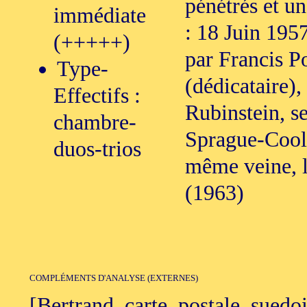
pénétrés et un
immédiate
: 18 Juin 1957
(+++++)
par Francis P
Type-
(dédicataire),
Effectifs :
Rubinstein, s
chambre-
Sprague-Cooli
duos-trios
même veine, l
(1963)
COMPLÉMENTS D'ANALYSE (EXTERNES)
[Bertrand, carte_postale_suedois