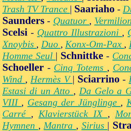
Saariaho
Trash TV Trance
|
-
D
Saunders
-
Quatuor
,
Vermilio
Scelsi
-
Quattro Illustrazioni
,
Xnoybis
,
Duo
,
Konx-Om-Pax
,
Schnittke
Homme Seul
|
-
Conc
Schoeller
-
Cinq Totems
,
Conc
Sciarrino
Wind
,
Hermès V
|
-
Estasi di un Atto
,
Da Gelo a 
VIII
,
Gesang der Jünglinge
,
K
Carré
,
Klavierstück IX
,
Mo
Str
Hymnen
,
Mantra
,
Sirius
|