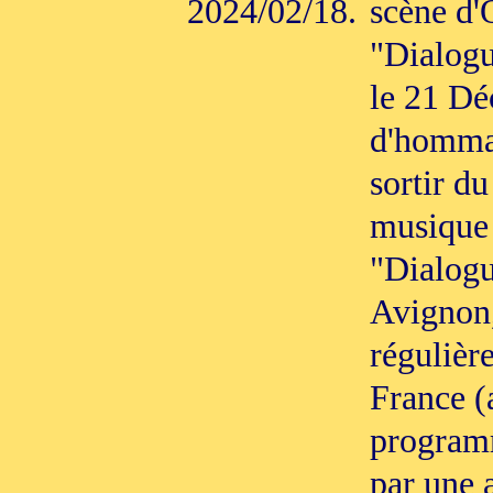
2024/02/18.
scène d'
"Dialogu
le 21 Dé
d'homma
sortir d
musique 
"Dialogu
Avignon,
régulièr
France (
programm
par une 