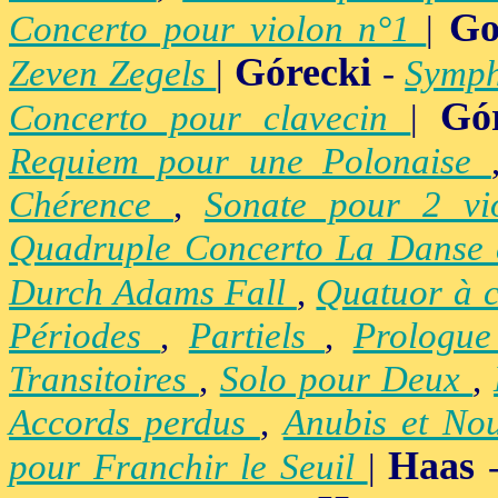
Go
Concerto pour violon n°1
|
Górecki
Zeven Zegels
|
-
Symph
Gó
Concerto pour clavecin
|
Requiem pour une Polonaise
Chérence
,
Sonate pour 2 vi
Quadruple Concerto La Danse
Durch Adams Fall
,
Quatuor à 
Périodes
,
Partiels
,
Prologu
Transitoires
,
Solo pour Deux
,
Accords perdus
,
Anubis et No
Haas
pour Franchir le Seuil
|