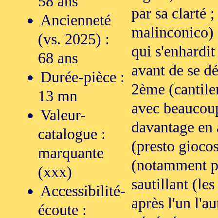
58 ans
par sa clarté 
Ancienneté
malinconico)
(vs. 2025) :
qui s'enhardi
68 ans
avant de se dé
Durée-pièce :
2ème (cantile
13 mn
avec beaucoup
Valeur-
davantage en 
catalogue :
(presto giocos
marquante
(notamment po
(xxx)
sautillant (les
Accessibilité-
après l'un l'a
écoute :