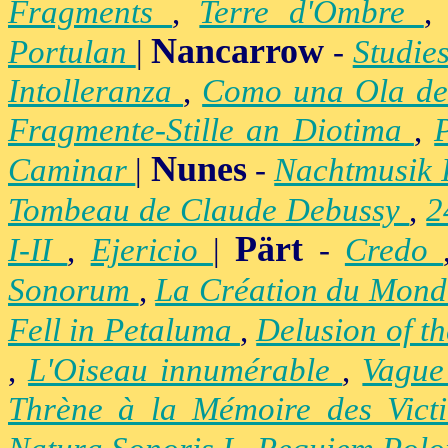
Fragments
,
Terre d'Ombre
Nancarrow
Portulan
|
-
Studie
Intolleranza
,
Como una Ola de
Fragmente-Stille an Diotima
,
Nunes
Caminar
|
-
Nachtmusik 
Tombeau de Claude Debussy
,
2
Pärt
I-II
,
Ejericio
|
-
Credo
Sonorum
,
La Création du Mon
Fell in Petaluma
,
Delusion of t
,
L'Oiseau innumérable
,
Vague
Thrène à la Mémoire des Vict