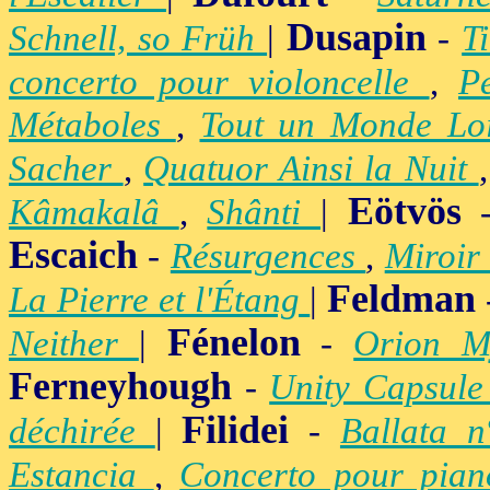
Dusapin
Schnell, so Früh
|
-
T
concerto pour violoncelle
,
P
Métaboles
,
Tout un Monde Lo
Sacher
,
Quatuor Ainsi la Nuit
Eötvös
Kâmakalâ
,
Shânti
|
Escaich
-
Résurgences
,
Miroir
Feldman
La Pierre et l'Étang
|
Fénelon
Neither
|
-
Orion M
Ferneyhough
-
Unity Capsul
Filidei
déchirée
|
-
Ballata 
Estancia
,
Concerto pour pia