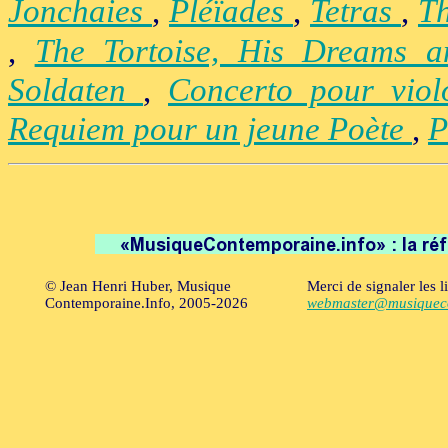
Jonchaies
,
Pléïades
,
Tetras
,
Th
,
The Tortoise, His Dreams 
Soldaten
,
Concerto pour vio
Requiem pour un jeune Poète
,
P
© Jean Henri Huber, Musique
Merci de signaler les l
Contemporaine.Info, 2005-2026
webmaster@musiqueco