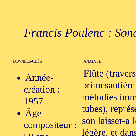
Francis Poulenc : Sonat
DONNÉES-CLÉS
ANALYSE
Flûte (traver
Année-
primesautière
création :
mélodies imm
1957
tubes), représ
Âge-
son laisser-al
compositeur :
légère, et dan