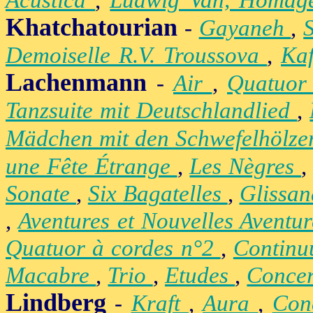
Acustica
,
Ludwig Van, Homag
Khatchatourian
-
Gayaneh
,
Demoiselle R.V. Troussova
,
Ka
Lachenmann
-
Air
,
Quatuor
Tanzsuite mit Deutschlandlied
,
Mädchen mit den Schwefelhölz
une Fête Étrange
,
Les Nègres
Sonate
,
Six Bagatelles
,
Glissa
,
Aventures et Nouvelles Aventu
Quatuor à cordes n°2
,
Contin
Macabre
,
Trio
,
Etudes
,
Concer
Lindberg
-
Kraft
,
Aura
,
Con