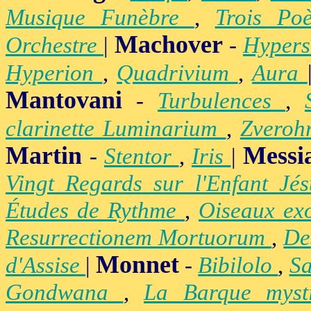
Musique Funèbre
,
Trois Po
Machover
Orchestre
|
-
Hypers
Hyperion
,
Quadrivium
,
Aura
Mantovani
-
Turbulences
,
clarinette Luminarium
,
Zvero
Martin
Messi
-
Stentor
,
Iris
|
Vingt Regards sur l'Enfant Jé
Études de Rythme
,
Oiseaux ex
Resurrectionem Mortuorum
,
De
Monnet
d'Assise
|
-
Bibilolo
,
S
Gondwana
,
La Barque mys