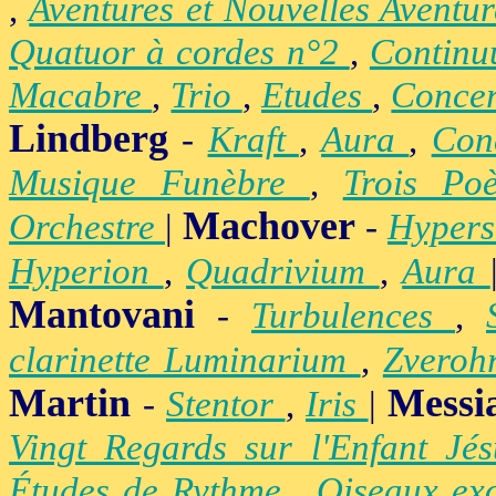
,
Aventures et Nouvelles Aventu
Quatuor à cordes n°2
,
Contin
Macabre
,
Trio
,
Etudes
,
Concer
Lindberg
-
Kraft
,
Aura
,
Con
Musique Funèbre
,
Trois Po
Machover
Orchestre
|
-
Hypers
Hyperion
,
Quadrivium
,
Aura
Mantovani
-
Turbulences
,
clarinette Luminarium
,
Zvero
Martin
Messi
-
Stentor
,
Iris
|
Vingt Regards sur l'Enfant Jé
Études de Rythme
,
Oiseaux ex