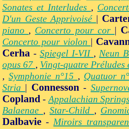
Sonates et Interludes
,
Concer
Carte
D'un Geste Apprivoisé
|
C
piano
,
Concerto pour cor
|
Cavan
Concerto pour violon
|
Cerha
-
Spiegel I-VII
,
Neun B
opus 67
,
Vingt-quatre Préludes
,
Symphonie n°15
,
Quatuor n
Connesson
Stria
|
-
Superno
Copland
-
Appalachian Spring
Balaenae
,
Star-Child
,
Gnomic
Dalbavie
-
Miroirs transpare