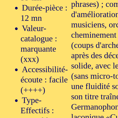
phrases) ; com
Durée-pièce :
d'amélioratio
12 mn
musiciens, orc
Valeur-
cheminement qu
catalogue :
(coups d'arche
marquante
après des déce
(xxx)
solide, avec l
Accessibilité-
(sans micro-to
écoute : facile
une fluidité s
(++++)
son titre traî
Type-
Germanophone,
Effectifs :
laconique «Cu