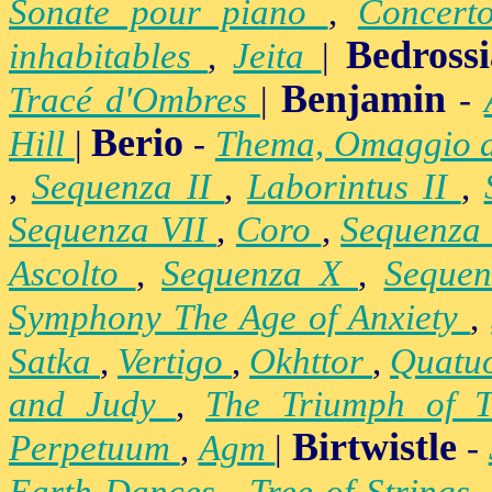
Sonate pour piano
,
Concert
Bedross
inhabitables
,
Jeita
|
Benjamin
Tracé d'Ombres
|
-
Berio
Hill
|
-
Thema, Omaggio 
,
Sequenza II
,
Laborintus II
,
Sequenza VII
,
Coro
,
Sequenza
Ascolto
,
Sequenza X
,
Seque
Symphony The Age of Anxiety
,
Satka
,
Vertigo
,
Okhttor
,
Quatu
and Judy
,
The Triumph of 
Birtwistle
Perpetuum
,
Agm
|
-