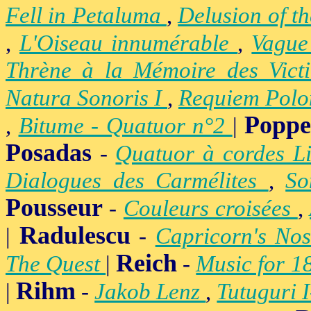
Fell in Petaluma
,
Delusion of t
,
L'Oiseau innumérable
,
Vague
Thrène à la Mémoire des Vict
Natura Sonoris I
,
Requiem Polo
Popp
,
Bitume - Quatuor n°2
|
Posadas
-
Quatuor à cordes Li
Dialogues des Carmélites
,
So
Pousseur
-
Couleurs croisées
,
Radulescu
|
-
Capricorn's Nos
Reich
The Quest
|
-
Music for 1
Rihm
|
-
Jakob Lenz
,
Tutuguri 