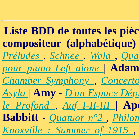
Liste BDD de toutes les pièce
compositeur (alphabétique)
Préludes
,
Schnee
,
Wald
,
Qua
Adam
pour piano Left alone
|
Chamber Symphony
,
Concert
Amy
Asyla
|
-
D'un Espace Dép
Ap
le Profond
,
Auf I-II-III
|
Babbitt
-
Quatuor n°2
,
Philo
Knoxville : Summer of 1915