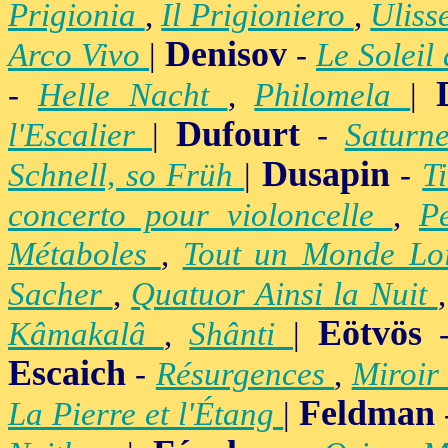
Prigionia
,
Il Prigioniero
,
Uliss
Denisov
Arco Vivo
|
-
Le Soleil
-
Helle Nacht
,
Philomela
|
Dufourt
l'Escalier
|
-
Satur
Dusapin
Schnell, so Früh
|
-
T
concerto pour violoncelle
,
P
Métaboles
,
Tout un Monde Lo
Sacher
,
Quatuor Ainsi la Nuit
Eötvös
Kâmakalâ
,
Shânti
|
Escaich
-
Résurgences
,
Miroir
Feldman
La Pierre et l'Étang
|