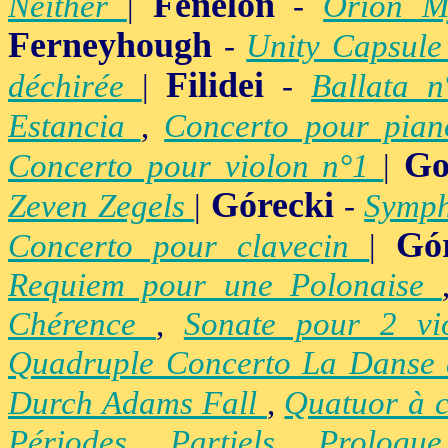
Fénelon
Neither
|
-
Orion M
Ferneyhough
-
Unity Capsul
Filidei
déchirée
|
-
Ballata 
Estancia
,
Concerto pour pia
Go
Concerto pour violon n°1
|
Górecki
Zeven Zegels
|
-
Symph
Gó
Concerto pour clavecin
|
Requiem pour une Polonaise
Chérence
,
Sonate pour 2 vi
Quadruple Concerto La Danse
Durch Adams Fall
,
Quatuor à 
Périodes
,
Partiels
,
Prologu