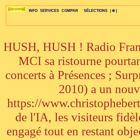
INFO
SERVICES
COMPAR
SÉLECTIONS
| ⊕ |
HUSH, HUSH ! Radio France
ÉDITORIAUX
MAJ-LISTE
SÉLECTION
SÉLECTION
20ÈME PARAL
ARCH-CONCERTS
GUIDE-EXPRESS
COMPOS-INTRO
ACTUS-CONCERTS
1001 CD
TOP-REC
PIANO-CONC
COMPO-INDIV
ŒUVRES
LIENS
HISTOIRE
BONUS-ROMANS
RADIOS
BIOGRAPHIES
VIOLON-C
PAYS
ŒUVRES-INDIV
VIDÉOS
STYLES-ÉCOLES
ALTO-C
BONUS-FILMS
PERSPECTIVE
PLAN
GRAND-INSTR
CELLO-C
FAQS
LIED
B
MCI sa ristourne pourta
concerts à Présences ; Sur
2010) a un nouve
https://www.christophebertr
de l'IA, les visiteurs fi
engagé tout en restant objec