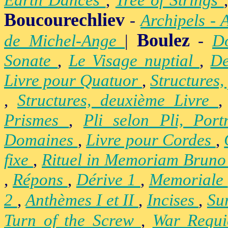
Earth Dances
,
Tree of Strings
Boucourechliev
-
Archipels - 
Boulez
de Michel-Ange
|
-
D
Sonate
,
Le Visage nuptial
,
De
Livre pour Quatuor
,
Structures,
,
Structures, deuxième Livre
Prismes
,
Pli selon Pli, Por
Domaines
,
Livre pour Cordes
,
fixe
,
Rituel in Memoriam Brun
,
Répons
,
Dérive 1
,
Memoriale
2
,
Anthèmes I et II
,
Incises
,
Su
Turn of the Screw
,
War Requ