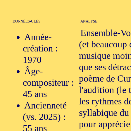
DONNÉES-CLÉS
ANALYSE
Ensemble-Voi
Année-
(et beaucoup 
création :
musique moins
1970
que ses détra
Âge-
poème de Cum
compositeur :
l'audition (le
45 ans
les rythmes de
Ancienneté
syllabique du 
(vs. 2025) :
pour apprécier
55 ans