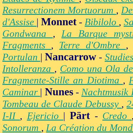
Resurrectionem Mortuorum
,
De
Monnet
d'Assise
|
-
Bibilolo
,
S
Gondwana
,
La Barque mys
Fragments
,
Terre d'Ombre
Nancarrow
Portulan
|
-
Studie
Intolleranza
,
Como una Ola de
Fragmente-Stille an Diotima
,
Nunes
Caminar
|
-
Nachtmusik 
Tombeau de Claude Debussy
,
2
Pärt
I-II
,
Ejericio
|
-
Credo
Sonorum
,
La Création du Mon