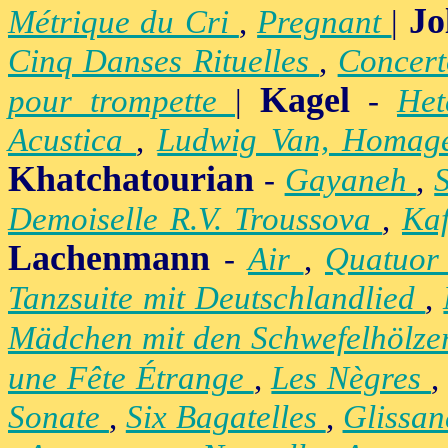
Jo
Métrique du Cri
,
Pregnant
|
Cinq Danses Rituelles
,
Concert
Kagel
pour trompette
|
-
Het
Acustica
,
Ludwig Van, Homag
Khatchatourian
-
Gayaneh
,
Demoiselle R.V. Troussova
,
Ka
Lachenmann
-
Air
,
Quatuor
Tanzsuite mit Deutschlandlied
,
Mädchen mit den Schwefelhölz
une Fête Étrange
,
Les Nègres
Sonate
,
Six Bagatelles
,
Glissa