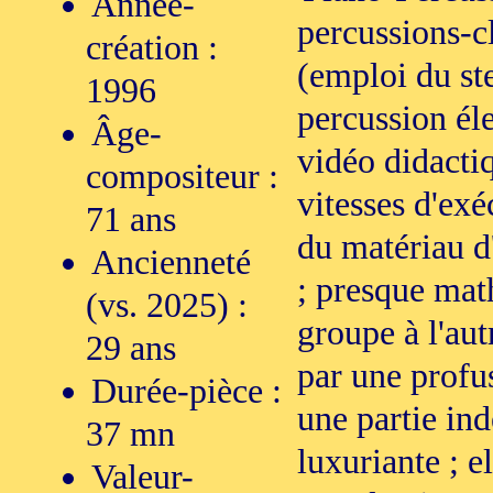
Année-
percussions-c
création :
(emploi du st
1996
percussion él
Âge-
vidéo didacti
compositeur :
vitesses d'exéc
71 ans
du matériau d
Ancienneté
; presque mat
(vs. 2025) :
groupe à l'aut
29 ans
par une profu
Durée-pièce :
une partie in
37 mn
luxuriante ; e
Valeur-