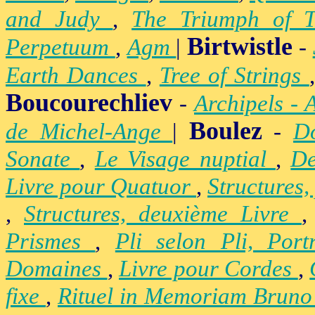
and Judy
,
The Triumph of 
Birtwistle
Perpetuum
,
Agm
|
-
Earth Dances
,
Tree of Strings
Boucourechliev
-
Archipels - 
Boulez
de Michel-Ange
|
-
D
Sonate
,
Le Visage nuptial
,
De
Livre pour Quatuor
,
Structures,
,
Structures, deuxième Livre
Prismes
,
Pli selon Pli, Por
Domaines
,
Livre pour Cordes
,
fixe
,
Rituel in Memoriam Brun