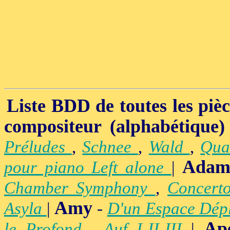
Liste BDD de toutes les pièce
compositeur (alphabétique)
Préludes
,
Schnee
,
Wald
,
Qua
Adam
pour piano Left alone
|
Chamber Symphony
,
Concert
Amy
Asyla
|
-
D'un Espace Dép
Ap
le Profond
,
Auf I-II-III
|