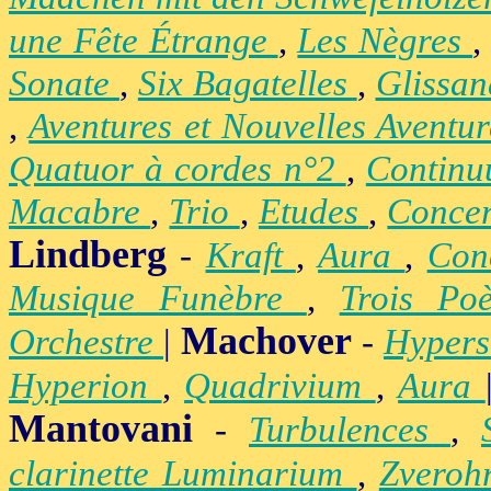
une Fête Étrange
,
Les Nègres
Sonate
,
Six Bagatelles
,
Glissa
,
Aventures et Nouvelles Aventu
Quatuor à cordes n°2
,
Contin
Macabre
,
Trio
,
Etudes
,
Concer
Lindberg
-
Kraft
,
Aura
,
Con
Musique Funèbre
,
Trois Po
Machover
Orchestre
|
-
Hypers
Hyperion
,
Quadrivium
,
Aura
Mantovani
-
Turbulences
,
clarinette Luminarium
,
Zvero