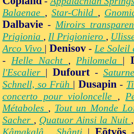
Copland
-
Appalachian Spring
Balaenae
,
Star-Child
,
Gnomic
Dalbavie
-
Miroirs transpare
Prigionia
,
Il Prigioniero
,
Uliss
Denisov
Arco Vivo
|
-
Le Soleil
-
Helle Nacht
,
Philomela
|
Dufourt
l'Escalier
|
-
Satur
Dusapin
Schnell, so Früh
|
-
T
concerto pour violoncelle
,
P
Métaboles
,
Tout un Monde Lo
Sacher
,
Quatuor Ainsi la Nuit
Eötvös
Kâmakalâ
,
Shânti
|