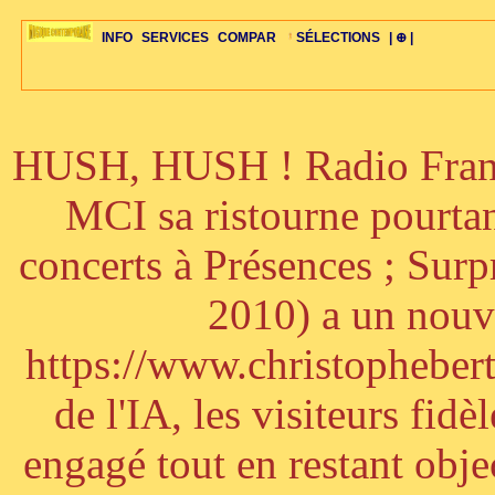
INFO
SERVICES
COMPAR
SÉLECTIONS
| ⊕ |
HUSH, HUSH ! Radio France
ÉDITORIAUX
MAJ-LISTE
SÉLECTION
SÉLECTION
20ÈME PARAL
ARCH-CONCERTS
GUIDE-EXPRESS
COMPOS-INTRO
ACTUS-CONCERTS
1001 CD
TOP-REC
PIANO-CONC
COMPO-INDIV
ŒUVRES
LIENS
HISTOIRE
BONUS-ROMANS
RADIOS
BIOGRAPHIES
VIOLON-C
PAYS
ŒUVRES-INDIV
VIDÉOS
STYLES-ÉCOLES
ALTO-C
BONUS-FILMS
PERSPECTIVE
PLAN
GRAND-INSTR
CELLO-C
FAQS
LIED
B
MCI sa ristourne pourta
concerts à Présences ; Sur
2010) a un nouve
https://www.christophebertr
de l'IA, les visiteurs fi
engagé tout en restant objec