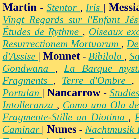
Martin
Messi
-
Stentor
,
Iris
|
Vingt Regards sur l'Enfant Jé
Études de Rythme
,
Oiseaux ex
Resurrectionem Mortuorum
,
De
Monnet
d'Assise
|
-
Bibilolo
,
S
Gondwana
,
La Barque mys
Fragments
,
Terre d'Ombre
Nancarrow
Portulan
|
-
Studie
Intolleranza
,
Como una Ola de
Fragmente-Stille an Diotima
,
Nunes
Caminar
|
-
Nachtmusik 