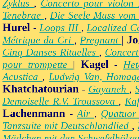
Zyklus
,
Concerto pour violon
Tenebrae
,
Die Seele Muss vom 
Hurel
-
Loops III
,
Localized C
Jo
Métrique du Cri
,
Pregnant
|
Cinq Danses Rituelles
,
Concert
Kagel
pour trompette
|
-
Het
Acustica
,
Ludwig Van, Homag
Khatchatourian
-
Gayaneh
,
Demoiselle R.V. Troussova
,
Ka
Lachenmann
-
Air
,
Quatuor
Tanzsuite mit Deutschlandlied
,
Mädchen mit den Schwefelhölz