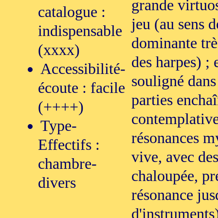
grande virtuos
catalogue :
jeu (au sens d
indispensable
dominante trè
(xxxx)
des harpes) ;
Accessibilité-
souligné dans 
écoute : facile
parties enchaî
(++++)
contemplative
Type-
résonances my
Effectifs :
vive, avec de
chambre-
chaloupée, pre
divers
résonance jusq
d'instruments