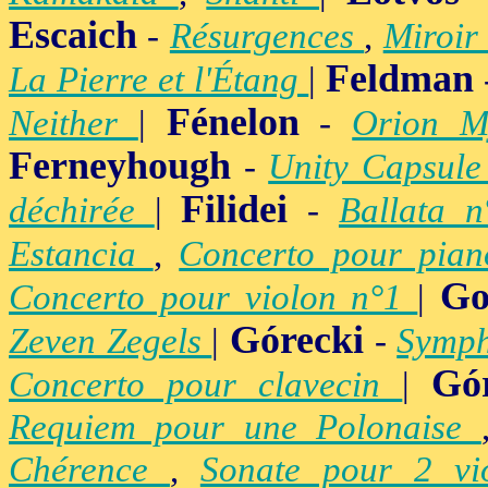
Escaich
-
Résurgences
,
Miroir
Feldman
La Pierre et l'Étang
|
Fénelon
Neither
|
-
Orion M
Ferneyhough
-
Unity Capsul
Filidei
déchirée
|
-
Ballata 
Estancia
,
Concerto pour pia
Go
Concerto pour violon n°1
|
Górecki
Zeven Zegels
|
-
Symph
Gó
Concerto pour clavecin
|
Requiem pour une Polonaise
Chérence
,
Sonate pour 2 vi