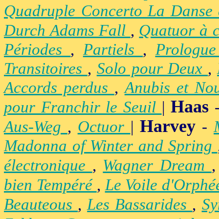
Quadruple Concerto La Danse
Durch Adams Fall
,
Quatuor à 
Périodes
,
Partiels
,
Prologu
Transitoires
,
Solo pour Deux
,
Accords perdus
,
Anubis et No
Haas
pour Franchir le Seuil
|
Harvey
Aus-Weg
,
Octuor
|
-
Madonna of Winter and Spring
électronique
,
Wagner Dream
bien Tempéré
,
Le Voile d'Orph
Beauteous
,
Les Bassarides
,
Sy