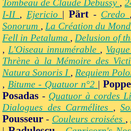
Tombeau de Claude Debussy
,
2
Pärt
I-II
,
Ejericio
|
-
Credo
Sonorum
,
La Création du Mon
Fell in Petaluma
,
Delusion of t
,
L'Oiseau innumérable
,
Vague
Thrène à la Mémoire des Vict
Natura Sonoris I
,
Requiem Polo
Popp
,
Bitume - Quatuor n°2
|
Posadas
-
Quatuor à cordes Li
Dialogues des Carmélites
,
So
Pousseur
-
Couleurs croisées
,
Radulescu
|
-
Capricorn's Nos