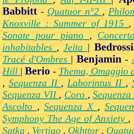
Babbitt
-
Quatuor n°2
,
Philo
Knoxville : Summer of 1915
Sonate pour piano
,
Concert
Bedross
inhabitables
,
Jeita
|
Benjamin
Tracé d'Ombres
|
-
Berio
Hill
|
-
Thema, Omaggio 
,
Sequenza II
,
Laborintus II
,
Sequenza VII
,
Coro
,
Sequenza
Ascolto
,
Sequenza X
,
Seque
Symphony The Age of Anxiety
,
Satka
,
Vertigo
,
Okhttor
,
Quatu