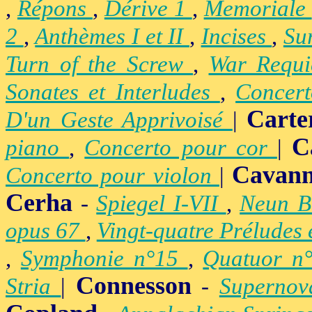
,
Répons
,
Dérive 1
,
Memoriale
2
,
Anthèmes I et II
,
Incises
,
Su
Turn of the Screw
,
War Requ
Sonates et Interludes
,
Concer
Carte
D'un Geste Apprivoisé
|
C
piano
,
Concerto pour cor
|
Cavan
Concerto pour violon
|
Cerha
-
Spiegel I-VII
,
Neun B
opus 67
,
Vingt-quatre Préludes
,
Symphonie n°15
,
Quatuor n
Connesson
Stria
|
-
Superno