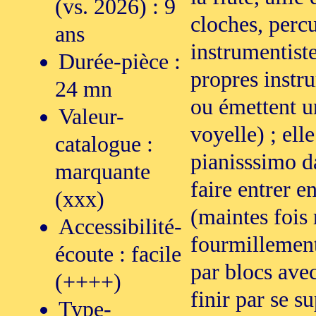
(vs. 2026) : 9
cloches, perc
ans
instrumentiste
Durée-pièce :
propres instr
24 mn
ou émettent u
Valeur-
voyelle) ; el
catalogue :
pianisssimo d
marquante
faire entrer e
(xxx)
(maintes fois 
Accessibilité-
fourmillements
écoute : facile
par blocs ave
(++++)
finir par se s
Type-