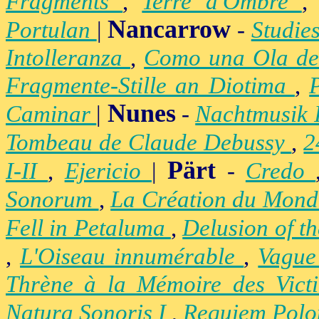
Fragments
,
Terre d'Ombre
Nancarrow
Portulan
|
-
Studie
Intolleranza
,
Como una Ola de
Fragmente-Stille an Diotima
,
Nunes
Caminar
|
-
Nachtmusik 
Tombeau de Claude Debussy
,
2
Pärt
I-II
,
Ejericio
|
-
Credo
Sonorum
,
La Création du Mon
Fell in Petaluma
,
Delusion of t
,
L'Oiseau innumérable
,
Vague
Thrène à la Mémoire des Vict
Natura Sonoris I
,
Requiem Polo