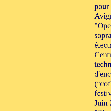
pour 
Avign
"Oper
sopra
élect
Cent
tech
d'enc
(pro
festi
Juin 