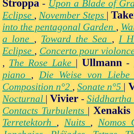
Stroppa
-
Upon a Blade of Gr
Take
Eclipse
,
November Steps
|
into the pentagonal Garden
,
Wa
a lone
,
Toward the Sea
,
I H
Eclipse
,
Concerto pour violonc
Ullmann
,
The Rose Lake
|
-
piano
,
Die Weise von Lieb
V
Composition n°2
,
Sonate n°5
|
Vivier
Nocturnal
|
-
Siddhartha
Xenakis
Contacts Turbulents
|
Terretektorh
,
Nuits
,
Nomos