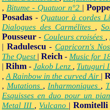
Popp
,
Bitume - Quatuor n°2
|
Posadas
-
Quatuor à cordes Li
Dialogues des Carmélites
,
So
Pousseur
-
Couleurs croisées
,
Radulescu
|
-
Capricorn's Nos
Reich
The Quest
|
-
Music for 1
Rihm
|
-
Jakob Lenz
,
Tutuguri 
R
,
A Rainbow in the curved Air
|
,
Mutations
,
Inharmoniques
,
T
Esquisses en duo pour un pian
Romitelli
Metal III
,
Vulcano
|