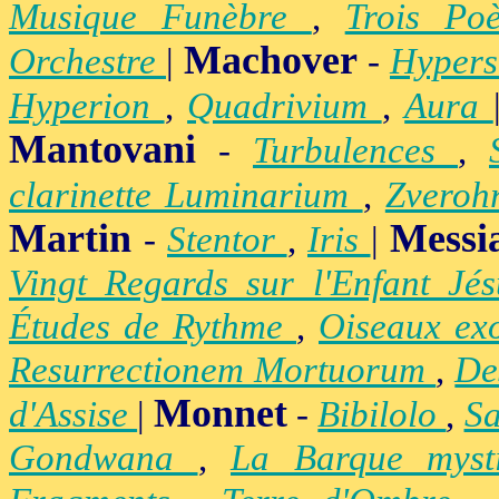
Musique Funèbre
,
Trois Po
Machover
Orchestre
|
-
Hypers
Hyperion
,
Quadrivium
,
Aura
Mantovani
-
Turbulences
,
clarinette Luminarium
,
Zvero
Martin
Messi
-
Stentor
,
Iris
|
Vingt Regards sur l'Enfant Jé
Études de Rythme
,
Oiseaux ex
Resurrectionem Mortuorum
,
De
Monnet
d'Assise
|
-
Bibilolo
,
S
Gondwana
,
La Barque mys