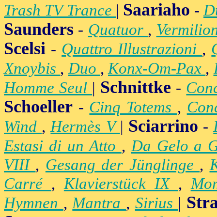
Saariaho
Trash TV Trance
|
-
D
Saunders
-
Quatuor
,
Vermilio
Scelsi
-
Quattro Illustrazioni
,
Xnoybis
,
Duo
,
Konx-Om-Pax
,
Schnittke
Homme Seul
|
-
Conc
Schoeller
-
Cinq Totems
,
Conc
Sciarrino
Wind
,
Hermès V
|
-
Estasi di un Atto
,
Da Gelo a 
VIII
,
Gesang der Jünglinge
,
K
Carré
,
Klavierstück IX
,
Mo
Str
Hymnen
,
Mantra
,
Sirius
|