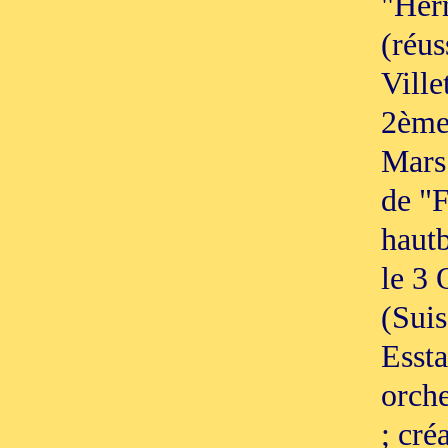
"Her
(réus
Ville
2ème
Mars 
de "F
hautb
le 3
(Suis
Essta
orche
; cré