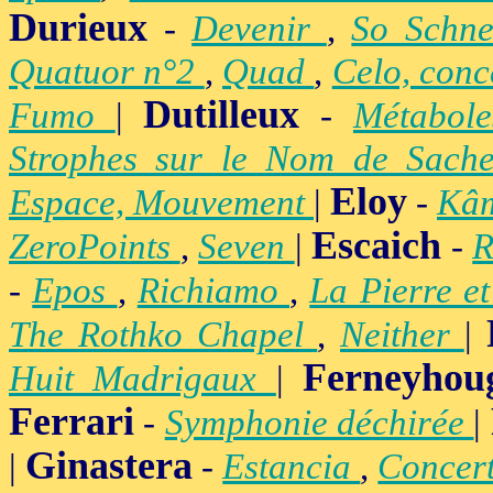
Durieux
-
Devenir
,
So Schne
Quatuor n°2
,
Quad
,
Celo, conc
Dutilleux
Fumo
|
-
Métabol
Strophes sur le Nom de Sach
Eloy
Espace, Mouvement
|
-
Kâ
Escaich
ZeroPoints
,
Seven
|
-
R
-
Epos
,
Richiamo
,
La Pierre e
The Rothko Chapel
,
Neither
|
Ferneyhou
Huit Madrigaux
|
Ferrari
-
Symphonie déchirée
|
Ginastera
|
-
Estancia
,
Concer