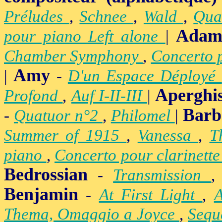
Préludes
,
Schnee
,
Wald
,
Qua
Adam
pour piano Left alone
|
Chamber Symphony
,
Concerto 
Amy
|
-
D'un Espace Déployé
Aperghi
Profond
,
Auf I-II-III
|
Barb
-
Quatuor n°2
,
Philomel
|
Summer of 1915
,
Vanessa
,
T
piano
,
Concerto pour clarinett
Bedrossian
-
Transmission
Benjamin
-
At First Light
,
Thema, Omaggio a Joyce
,
Sequ