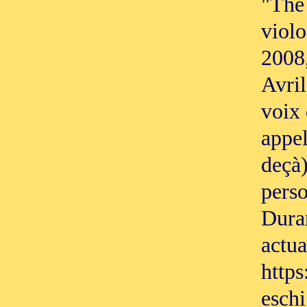
"The
violo
2008,
Avril
voix 
appel
deçà)
pers
Duran
actua
https
eschi