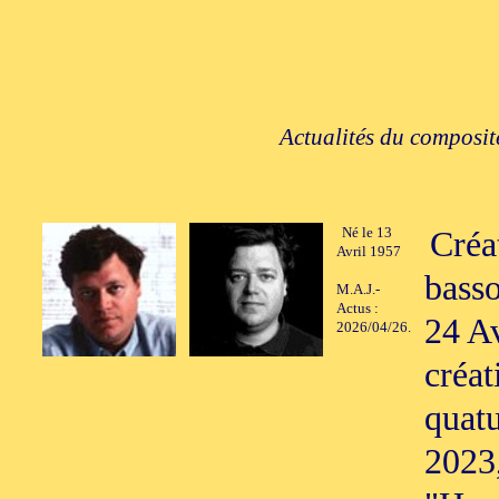
Actualités du composite
Né le 13
Créa
Avril 1957
basso
M.A.J.-
Actus :
24 Av
2026/04/26.
créat
quatu
2023,