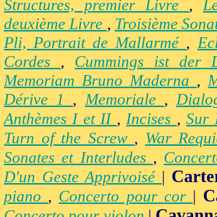
Structures, premier Livre
,
L
deuxième Livre
,
Troisième Sona
Pli, Portrait de Mallarmé
,
Ec
Cordes
,
Cummings ist der 
Memoriam Bruno Maderna
,
M
Dérive 1
,
Memoriale
,
Dialo
Anthèmes I et II
,
Incises
,
Sur 
Turn of the Screw
,
War Requ
Sonates et Interludes
,
Concer
Carte
D'un Geste Apprivoisé
|
C
piano
,
Concerto pour cor
|
Cavann
Concerto pour violon
|