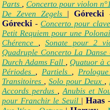
Parts
,
Concerto pour violon n
Górecki
De Zeven Zegels
|
Górecki
-
Concerto pour clav
Petit Requiem pour une Polona
Chérence
,
Sonate pour 2 vi
Quadruple Concerto La Danse
Durch Adams Fall
,
Quatuor à 
Périodes
,
Partiels
,
Prologu
Transitoires
,
Solo pour Deux
,
Accords perdus
,
Anubis et No
Haas
pour Franchir le Seuil
|