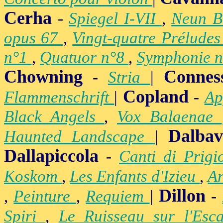
Cerha
-
Spiegel I-VII
,
Neun B
opus 67
,
Vingt-quatre Prélude
n°1
,
Quatuor n°8
,
Symphonie 
Chowning
Connes
-
Stria
|
Copland
Flammenschrift
|
-
Ap
Black Angels
,
Vox Balaenae
Dalbav
Haunted Landscape
|
Dallapiccola
-
Canti di Prig
Koskom
,
Les Enfants d'Izieu
,
A
Dillon
,
Peinture
,
Requiem
|
-
Spiri
,
Le Ruisseau sur l'Esc