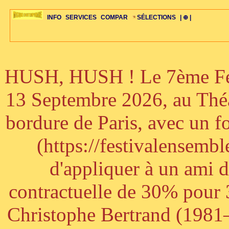
INFO
SERVICES
COMPAR
SÉLECTIONS
| ⊕ |
HUSH, HUSH ! Le 7ème Fest
ÉDITORIAUX
MAJ-LISTE
SÉLECTION
SÉLECTION
20ÈME PARAL
ARCH-CONCERTS
GUIDE-EXPRESS
COMPOS-INTRO
ACTUS-CONCERTS
1001 CD
TOP-REC
PIANO-CONC
COMPO-INDIV
ŒUVRES
LIENS
HISTOIRE
BONUS-ROMANS
RADIOS
BIOGRAPHIES
VIOLON-C
PAYS
ŒUVRES-INDIV
VIDÉOS
STYLES-ÉCOLES
ALTO-C
BONUS-FILMS
PERSPECTIVE
PLAN
GRAND-INSTR
CELLO-C
FAQS
LIED
B
13 Septembre 2026, au Théâ
bordure de Paris, avec un f
(https://festivalensemb
d'appliquer à un ami 
contractuelle de 30% pour 3
Christophe Bertrand (1981–