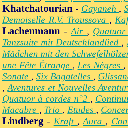
Khatchatourian
-
Gayaneh
,
Demoiselle R.V. Troussova
,
Ka
Lachenmann
-
Air
,
Quatuor
Tanzsuite mit Deutschlandlied
,
Mädchen mit den Schwefelhölz
une Fête Étrange
,
Les Nègres
Sonate
,
Six Bagatelles
,
Glissa
,
Aventures et Nouvelles Aventu
Quatuor à cordes n°2
,
Contin
Macabre
,
Trio
,
Etudes
,
Concer
Lindberg
-
Kraft
,
Aura
,
Con