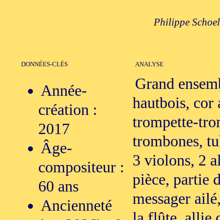
Philippe Schoel
DONNÉES-CLÉS
ANALYSE
Grand ensemble
Année-
hautbois, cor 
création :
trompette-tro
2017
trombones, tub
Âge-
3 violons, 2 a
compositeur :
pièce, partie
60 ans
messager ailé,
Ancienneté
la flûte, alli