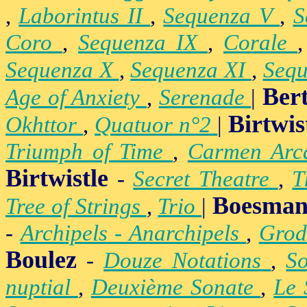
,
Laborintus II
,
Sequenza V
,
S
Coro
,
Sequenza IX
,
Corale
Sequenza X
,
Sequenza XI
,
Sequ
Ber
Age of Anxiety
,
Serenade
|
Birtwis
Okhttor
,
Quatuor n°2
|
Triumph of Time
,
Carmen Arc
Birtwistle
-
Secret Theatre
,
T
Boesman
Tree of Strings
,
Trio
|
-
Archipels - Anarchipels
,
Gro
Boulez
-
Douze Notations
,
S
nuptial
,
Deuxième Sonate
,
Le 