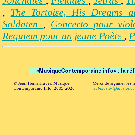
Jonchaies
,
Pléïades
,
Tetras
,
Th
,
The Tortoise, His Dreams 
Soldaten
,
Concerto pour vio
Requiem pour un jeune Poète
,
P
© Jean Henri Huber, Musique
Merci de signaler les l
Contemporaine.Info, 2005-2026
webmaster@musiqueco