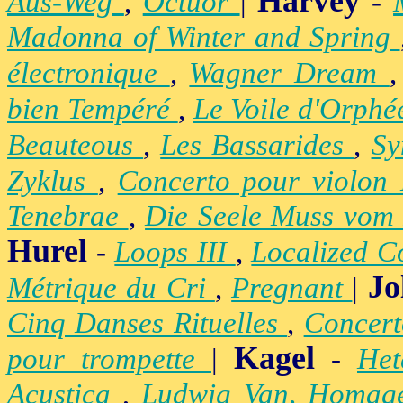
Harvey
Aus-Weg
,
Octuor
|
-
Madonna of Winter and Spring
électronique
,
Wagner Dream
bien Tempéré
,
Le Voile d'Orph
Beauteous
,
Les Bassarides
,
Sy
Zyklus
,
Concerto pour violon
Tenebrae
,
Die Seele Muss vom 
Hurel
-
Loops III
,
Localized C
Jo
Métrique du Cri
,
Pregnant
|
Cinq Danses Rituelles
,
Concert
Kagel
pour trompette
|
-
Het
Acustica
,
Ludwig Van, Homag