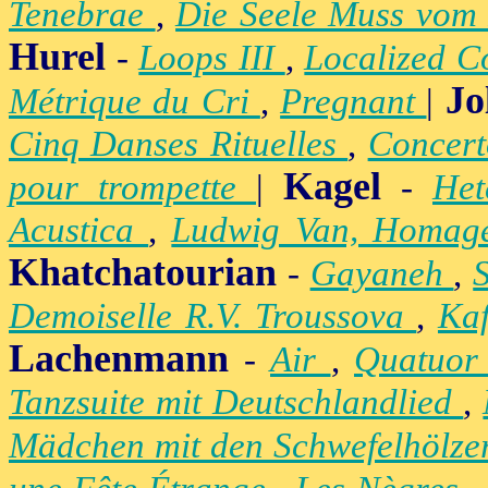
Tenebrae
,
Die Seele Muss vom 
Hurel
-
Loops III
,
Localized C
Jo
Métrique du Cri
,
Pregnant
|
Cinq Danses Rituelles
,
Concert
Kagel
pour trompette
|
-
Het
Acustica
,
Ludwig Van, Homag
Khatchatourian
-
Gayaneh
,
Demoiselle R.V. Troussova
,
Ka
Lachenmann
-
Air
,
Quatuor
Tanzsuite mit Deutschlandlied
,
Mädchen mit den Schwefelhölz