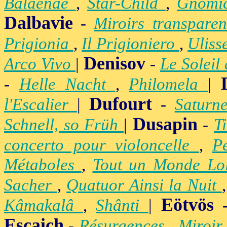
Balaenae
,
Star-Child
,
Gnomic
Dalbavie
-
Miroirs transpare
Prigionia
,
Il Prigioniero
,
Uliss
Denisov
Arco Vivo
|
-
Le Soleil
-
Helle Nacht
,
Philomela
|
Dufourt
l'Escalier
|
-
Satur
Dusapin
Schnell, so Früh
|
-
T
concerto pour violoncelle
,
P
Métaboles
,
Tout un Monde Lo
Sacher
,
Quatuor Ainsi la Nuit
Eötvös
Kâmakalâ
,
Shânti
|
Escaich
-
Résurgences
,
Miroir