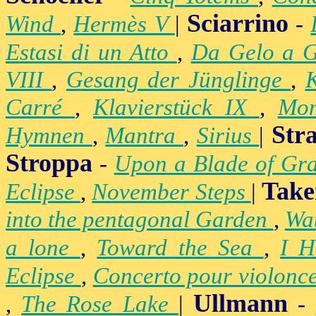
Sciarrino
Wind
,
Hermès V
|
-
Estasi di un Atto
,
Da Gelo a 
VIII
,
Gesang der Jünglinge
,
K
Carré
,
Klavierstück IX
,
Mo
Str
Hymnen
,
Mantra
,
Sirius
|
Stroppa
-
Upon a Blade of Gr
Take
Eclipse
,
November Steps
|
into the pentagonal Garden
,
Wa
a lone
,
Toward the Sea
,
I H
Eclipse
,
Concerto pour violonc
Ullmann
,
The Rose Lake
|
-