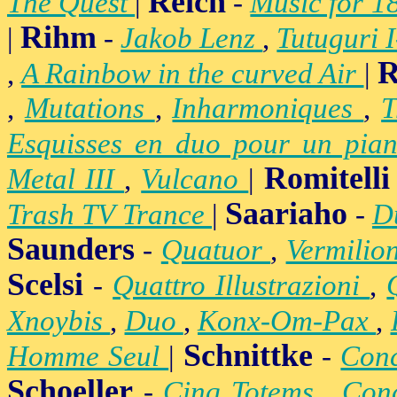
Reich
The Quest
|
-
Music for 1
Rihm
|
-
Jakob Lenz
,
Tutuguri 
R
,
A Rainbow in the curved Air
|
,
Mutations
,
Inharmoniques
,
T
Esquisses en duo pour un pian
Romitelli
Metal III
,
Vulcano
|
Saariaho
Trash TV Trance
|
-
D
Saunders
-
Quatuor
,
Vermilio
Scelsi
-
Quattro Illustrazioni
,
Xnoybis
,
Duo
,
Konx-Om-Pax
,
Schnittke
Homme Seul
|
-
Conc
Schoeller
-
Cinq Totems
,
Conc