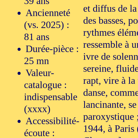
39 ans
et diffus de l
Ancienneté
des basses, p
(vs. 2025) :
rythmes éléme
81 ans
ressemble à u
Durée-pièce :
ivre de solenni
25 mn
sereine, fluid
Valeur-
rapt, vire à la
catalogue :
danse, commen
indispensable
lancinante, s
(xxxx)
paroxystique 
Accessibilité-
1944, à Paris 
écoute :