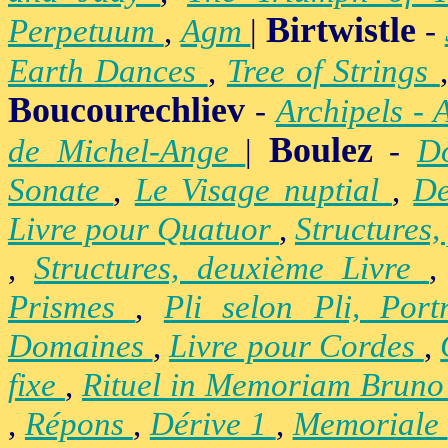
Birtwistle
Perpetuum
,
Agm
|
-
Earth Dances
,
Tree of Strings
Boucourechliev
-
Archipels - 
Boulez
de Michel-Ange
|
-
D
Sonate
,
Le Visage nuptial
,
De
Livre pour Quatuor
,
Structures,
,
Structures, deuxième Livre
Prismes
,
Pli selon Pli, Por
Domaines
,
Livre pour Cordes
,
fixe
,
Rituel in Memoriam Brun
,
Répons
,
Dérive 1
,
Memoriale