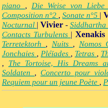
piano
,
Die Weise von Lieb
V
Composition n°2
,
Sonate n°5
|
Vivier
Nocturnal
|
-
Siddhartha
Xenakis
Contacts Turbulents
|
Terretektorh
,
Nuits
,
Nomos
Jonchaies
,
Pléïades
,
Tetras
,
Th
,
The Tortoise, His Dreams 
Soldaten
,
Concerto pour vio
Requiem pour un jeune Poète
,
P