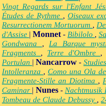
Vingt Regards sur l'Enfant Jé
Études de Rythme
,
Oiseaux ex
Resurrectionem Mortuorum
,
De
Monnet
d'Assise
|
-
Bibilolo
,
S
Gondwana
,
La Barque mys
Fragments
,
Terre d'Ombre
Nancarrow
Portulan
|
-
Studie
Intolleranza
,
Como una Ola de
Fragmente-Stille an Diotima
,
Nunes
Caminar
|
-
Nachtmusik 
Tombeau de Claude Debussy
,
2