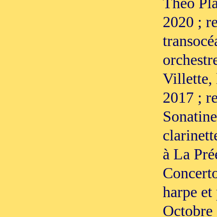
Théo Plat
2020 ; re
transocé
orchestre
Villette,
2017 ; re
Sonatine
clarinett
à La Prée
Concerto
harpe et 
Octobre 