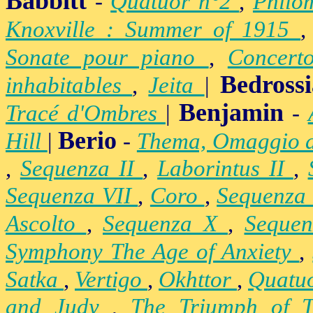
Babbitt
-
Quatuor n°2
,
Philo
Knoxville : Summer of 1915
Sonate pour piano
,
Concert
Bedross
inhabitables
,
Jeita
|
Benjamin
Tracé d'Ombres
|
-
Berio
Hill
|
-
Thema, Omaggio 
,
Sequenza II
,
Laborintus II
,
Sequenza VII
,
Coro
,
Sequenza
Ascolto
,
Sequenza X
,
Seque
Symphony The Age of Anxiety
,
Satka
,
Vertigo
,
Okhttor
,
Quatu
and Judy
,
The Triumph of 