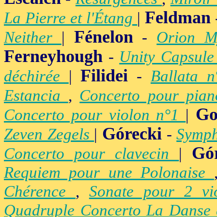
Feldman
La Pierre et l'Étang
|
Fénelon
Neither
|
-
Orion M
Ferneyhough
-
Unity Capsul
Filidei
déchirée
|
-
Ballata 
Estancia
,
Concerto pour pia
Go
Concerto pour violon n°1
|
Górecki
Zeven Zegels
|
-
Symph
Gó
Concerto pour clavecin
|
Requiem pour une Polonaise
Chérence
,
Sonate pour 2 vi
Quadruple Concerto La Danse