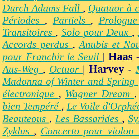
Durch Adams Fall
,
Quatuor à 
Périodes
,
Partiels
,
Prologu
Transitoires
,
Solo pour Deux
,
Accords perdus
,
Anubis et No
Haas
pour Franchir le Seuil
|
Harvey
Aus-Weg
,
Octuor
|
-
Madonna of Winter and Spring
électronique
,
Wagner Dream
bien Tempéré
,
Le Voile d'Orph
Beauteous
,
Les Bassarides
,
Sy
Zyklus
,
Concerto pour violon