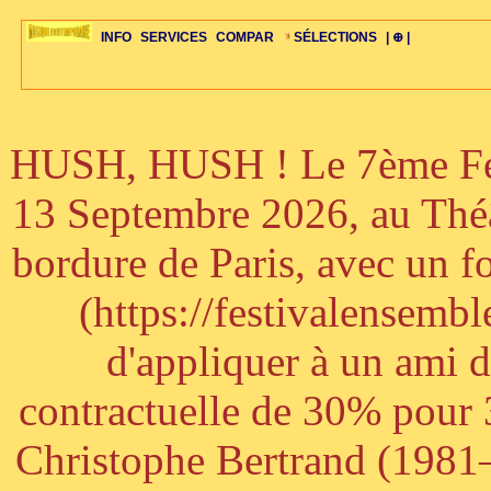
INFO
SERVICES
COMPAR
SÉLECTIONS
| ⊕ |
HUSH, HUSH ! Le 7ème Fest
ÉDITORIAUX
MAJ-LISTE
SÉLECTION
SÉLECTION
20ÈME PARAL
ARCH-CONCERTS
GUIDE-EXPRESS
COMPOS-INTRO
ACTUS-CONCERTS
1001 CD
TOP-REC
PIANO-CONC
COMPO-INDIV
ŒUVRES
LIENS
HISTOIRE
BONUS-ROMANS
RADIOS
BIOGRAPHIES
VIOLON-C
PAYS
ŒUVRES-INDIV
VIDÉOS
STYLES-ÉCOLES
ALTO-C
BONUS-FILMS
PERSPECTIVE
PLAN
GRAND-INSTR
CELLO-C
FAQS
LIED
B
13 Septembre 2026, au Théâ
bordure de Paris, avec un f
(https://festivalensemb
d'appliquer à un ami 
contractuelle de 30% pour 3
Christophe Bertrand (1981–