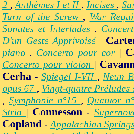
2
,
Anthèmes I et II
,
Incises
,
Su
Turn of the Screw
,
War Requ
Sonates et Interludes
,
Concer
Carte
D'un Geste Apprivoisé
|
C
piano
,
Concerto pour cor
|
Cavan
Concerto pour violon
|
Cerha
-
Spiegel I-VII
,
Neun B
opus 67
,
Vingt-quatre Préludes
,
Symphonie n°15
,
Quatuor n
Connesson
Stria
|
-
Superno
Copland
-
Appalachian Spring