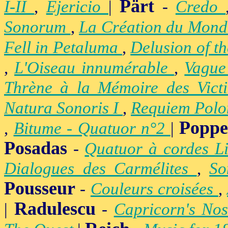
Pärt
I-II
,
Ejericio
|
-
Credo
Sonorum
,
La Création du Mon
Fell in Petaluma
,
Delusion of t
,
L'Oiseau innumérable
,
Vague
Thrène à la Mémoire des Vict
Natura Sonoris I
,
Requiem Polo
Popp
,
Bitume - Quatuor n°2
|
Posadas
-
Quatuor à cordes Li
Dialogues des Carmélites
,
So
Pousseur
-
Couleurs croisées
,
Radulescu
|
-
Capricorn's Nos