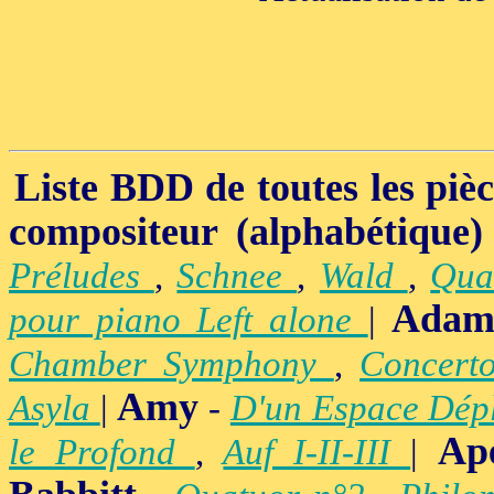
Liste BDD de toutes les pièce
compositeur (alphabétique)
Préludes
,
Schnee
,
Wald
,
Qua
Adam
pour piano Left alone
|
Chamber Symphony
,
Concert
Amy
Asyla
|
-
D'un Espace Dép
Ap
le Profond
,
Auf I-II-III
|