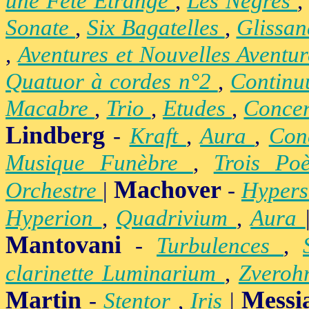
une Fête Étrange
,
Les Nègres
Sonate
,
Six Bagatelles
,
Glissa
,
Aventures et Nouvelles Aventu
Quatuor à cordes n°2
,
Contin
Macabre
,
Trio
,
Etudes
,
Concer
Lindberg
-
Kraft
,
Aura
,
Con
Musique Funèbre
,
Trois Po
Machover
Orchestre
|
-
Hypers
Hyperion
,
Quadrivium
,
Aura
Mantovani
-
Turbulences
,
clarinette Luminarium
,
Zvero
Martin
Messi
-
Stentor
,
Iris
|