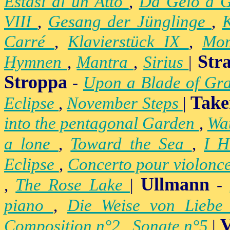
Estasi di un Atto
,
Da Gelo a 
VIII
,
Gesang der Jünglinge
,
K
Carré
,
Klavierstück IX
,
Mo
Str
Hymnen
,
Mantra
,
Sirius
|
Stroppa
-
Upon a Blade of Gr
Take
Eclipse
,
November Steps
|
into the pentagonal Garden
,
Wa
a lone
,
Toward the Sea
,
I H
Eclipse
,
Concerto pour violonc
Ullmann
,
The Rose Lake
|
-
piano
,
Die Weise von Lieb
V
Composition n°2
,
Sonate n°5
|