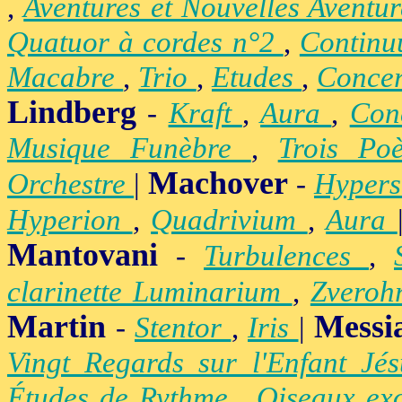
,
Aventures et Nouvelles Aventu
Quatuor à cordes n°2
,
Contin
Macabre
,
Trio
,
Etudes
,
Concer
Lindberg
-
Kraft
,
Aura
,
Con
Musique Funèbre
,
Trois Po
Machover
Orchestre
|
-
Hypers
Hyperion
,
Quadrivium
,
Aura
Mantovani
-
Turbulences
,
clarinette Luminarium
,
Zvero
Martin
Messi
-
Stentor
,
Iris
|
Vingt Regards sur l'Enfant Jé
Études de Rythme
,
Oiseaux ex