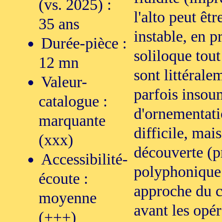
(vs. 2025) :
l'alto peut êtr
35 ans
instable, en p
Durée-pièce :
soliloque tout
12 mn
sont littérale
Valeur-
parfois insoum
catalogue :
d'ornementati
marquante
difficile, mai
(xxx)
découverte (pr
Accessibilité-
polyphonique e
écoute :
approche du c
moyenne
avant les opér
(+++)