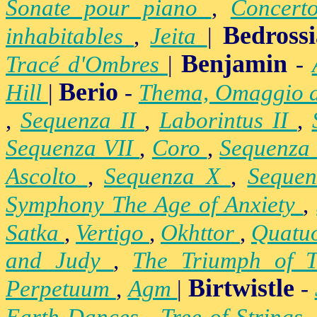
Sonate pour piano
,
Concert
Bedross
inhabitables
,
Jeita
|
Benjamin
Tracé d'Ombres
|
-
Berio
Hill
|
-
Thema, Omaggio 
,
Sequenza II
,
Laborintus II
,
Sequenza VII
,
Coro
,
Sequenza
Ascolto
,
Sequenza X
,
Seque
Symphony The Age of Anxiety
,
Satka
,
Vertigo
,
Okhttor
,
Quatu
and Judy
,
The Triumph of 
Birtwistle
Perpetuum
,
Agm
|
-