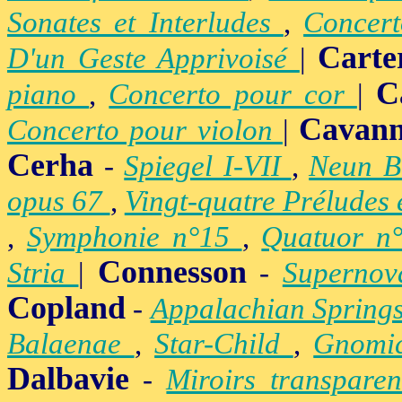
Sonates et Interludes
,
Concer
Carte
D'un Geste Apprivoisé
|
C
piano
,
Concerto pour cor
|
Cavan
Concerto pour violon
|
Cerha
-
Spiegel I-VII
,
Neun B
opus 67
,
Vingt-quatre Préludes
,
Symphonie n°15
,
Quatuor n
Connesson
Stria
|
-
Superno
Copland
-
Appalachian Spring
Balaenae
,
Star-Child
,
Gnomic
Dalbavie
-
Miroirs transpare