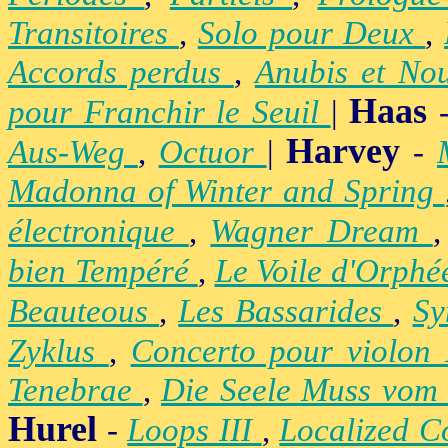
Transitoires
,
Solo pour Deux
,
Accords perdus
,
Anubis et No
Haas
pour Franchir le Seuil
|
Harvey
Aus-Weg
,
Octuor
|
-
Madonna of Winter and Spring
électronique
,
Wagner Dream
bien Tempéré
,
Le Voile d'Orph
Beauteous
,
Les Bassarides
,
Sy
Zyklus
,
Concerto pour violon
Tenebrae
,
Die Seele Muss vom 
Hurel
-
Loops III
,
Localized C