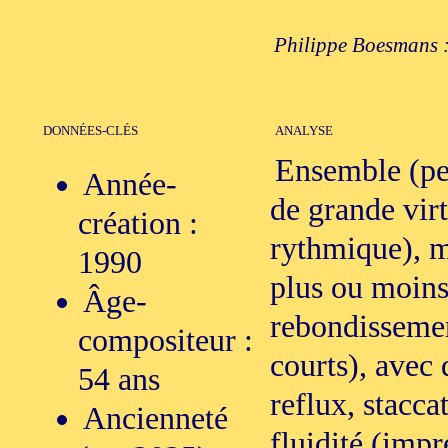
Philippe Boesmans : 
DONNÉES-CLÉS
ANALYSE
Ensemble (pe
Année-
de grande vir
création :
rythmique), m
1990
plus ou moins 
Âge-
rebondissemen
compositeur :
courts), avec 
54 ans
reflux, stacca
Ancienneté
fluidité (impr