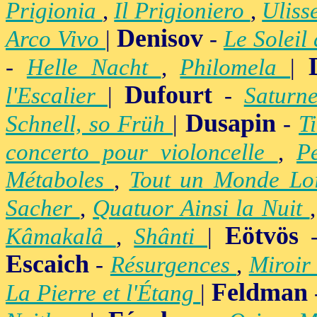
Prigionia
,
Il Prigioniero
,
Uliss
Denisov
Arco Vivo
|
-
Le Soleil
-
Helle Nacht
,
Philomela
|
Dufourt
l'Escalier
|
-
Satur
Dusapin
Schnell, so Früh
|
-
T
concerto pour violoncelle
,
P
Métaboles
,
Tout un Monde Lo
Sacher
,
Quatuor Ainsi la Nuit
Eötvös
Kâmakalâ
,
Shânti
|
Escaich
-
Résurgences
,
Miroir
Feldman
La Pierre et l'Étang
|