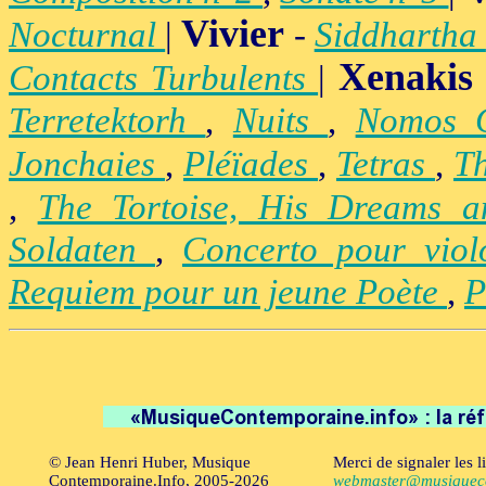
Vivier
Nocturnal
|
-
Siddhartha
Xenakis
Contacts Turbulents
|
Terretektorh
,
Nuits
,
Nomos
Jonchaies
,
Pléïades
,
Tetras
,
Th
,
The Tortoise, His Dreams 
Soldaten
,
Concerto pour vio
Requiem pour un jeune Poète
,
P
© Jean Henri Huber, Musique
Merci de signaler les l
Contemporaine.Info, 2005-2026
webmaster@musiqueco