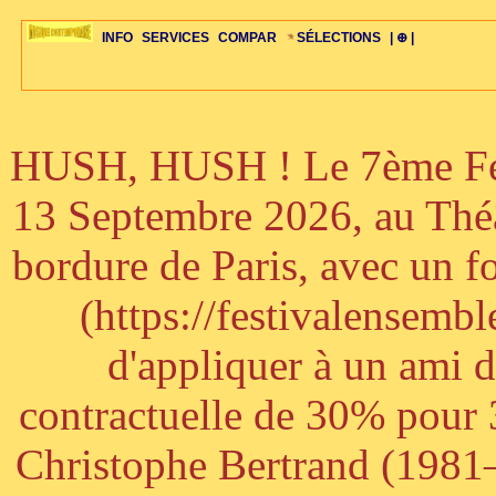
INFO
SERVICES
COMPAR
SÉLECTIONS
| ⊕ |
HUSH, HUSH ! Le 7ème Fest
ÉDITORIAUX
MAJ-LISTE
SÉLECTION
SÉLECTION
20ÈME PARAL
ARCH-CONCERTS
GUIDE-EXPRESS
COMPOS-INTRO
ACTUS-CONCERTS
1001 CD
TOP-REC
PIANO-CONC
COMPO-INDIV
ŒUVRES
LIENS
HISTOIRE
BONUS-ROMANS
RADIOS
BIOGRAPHIES
VIOLON-C
PAYS
ŒUVRES-INDIV
VIDÉOS
STYLES-ÉCOLES
ALTO-C
BONUS-FILMS
PERSPECTIVE
PLAN
GRAND-INSTR
CELLO-C
FAQS
LIED
B
13 Septembre 2026, au Théâ
bordure de Paris, avec un f
(https://festivalensemb
d'appliquer à un ami 
contractuelle de 30% pour 3
Christophe Bertrand (1981–