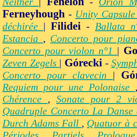
Fénelon
Neither
|
-
Orion M
Ferneyhough
-
Unity Capsul
Filidei
déchirée
|
-
Ballata 
Estancia
,
Concerto pour pia
Go
Concerto pour violon n°1
|
Górecki
Zeven Zegels
|
-
Symph
Gó
Concerto pour clavecin
|
Requiem pour une Polonaise
Chérence
,
Sonate pour 2 vi
Quadruple Concerto La Danse
Durch Adams Fall
,
Quatuor à 
Périodes
,
Partiels
,
Prologu