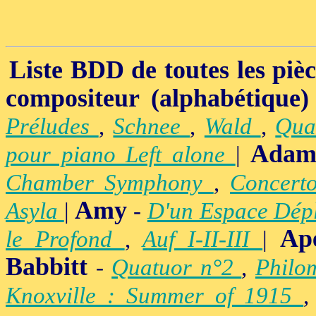
Liste BDD de toutes les pièce
compositeur (alphabétique)
Préludes
,
Schnee
,
Wald
,
Qua
Adam
pour piano Left alone
|
Chamber Symphony
,
Concert
Amy
Asyla
|
-
D'un Espace Dép
Ap
le Profond
,
Auf I-II-III
|
Babbitt
-
Quatuor n°2
,
Philo
Knoxville : Summer of 1915