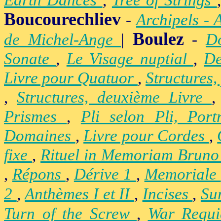
Earth Dances
,
Tree of Strings
Boucourechliev
-
Archipels - 
Boulez
de Michel-Ange
|
-
D
Sonate
,
Le Visage nuptial
,
De
Livre pour Quatuor
,
Structures,
,
Structures, deuxième Livre
Prismes
,
Pli selon Pli, Por
Domaines
,
Livre pour Cordes
,
fixe
,
Rituel in Memoriam Brun
,
Répons
,
Dérive 1
,
Memoriale
2
,
Anthèmes I et II
,
Incises
,
Su
Turn of the Screw
,
War Requ