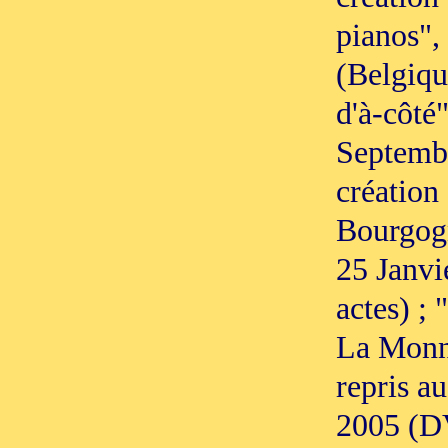
pianos",
(Belgiqu
d'à-côté
Septembr
création
Bourgogn
25 Janvi
actes) ; 
La Monna
repris au
2005 (DV