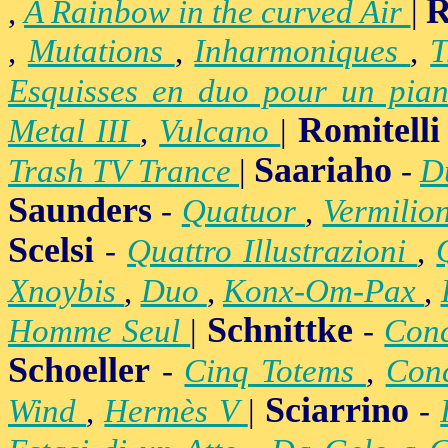
R
,
A Rainbow in the curved Air
|
,
Mutations
,
Inharmoniques
,
T
Esquisses en duo pour un pian
Romitelli
Metal III
,
Vulcano
|
Saariaho
Trash TV Trance
|
-
D
Saunders
-
Quatuor
,
Vermilio
Scelsi
-
Quattro Illustrazioni
,
Xnoybis
,
Duo
,
Konx-Om-Pax
,
Schnittke
Homme Seul
|
-
Conc
Schoeller
-
Cinq Totems
,
Conc
Sciarrino
Wind
,
Hermès V
|
-