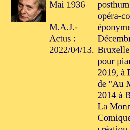
Mai 1936
posthum
opéra-co
M.A.J.-
éponyme
Actus :
Décembr
2022/04/13.
Bruxelle
pour pia
2019, à 
de "Au M
2014 à B
La Monna
Comique,
création