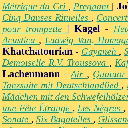
Jo
Métrique du Cri
,
Pregnant
|
Cinq Danses Rituelles
,
Concert
Kagel
pour trompette
|
-
Het
Acustica
,
Ludwig Van, Homag
Khatchatourian
-
Gayaneh
,
Demoiselle R.V. Troussova
,
Ka
Lachenmann
-
Air
,
Quatuor
Tanzsuite mit Deutschlandlied
,
Mädchen mit den Schwefelhölz
une Fête Étrange
,
Les Nègres
Sonate
,
Six Bagatelles
,
Glissa