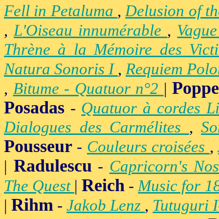
Fell in Petaluma
,
Delusion of t
,
L'Oiseau innumérable
,
Vague
Thrène à la Mémoire des Vict
Natura Sonoris I
,
Requiem Polo
Popp
,
Bitume - Quatuor n°2
|
Posadas
-
Quatuor à cordes Li
Dialogues des Carmélites
,
So
Pousseur
-
Couleurs croisées
,
Radulescu
|
-
Capricorn's Nos
Reich
The Quest
|
-
Music for 1
Rihm
|
-
Jakob Lenz
,
Tutuguri 