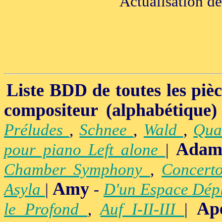
Actualisation d
Liste BDD de toutes les pièce
compositeur (alphabétique)
Préludes
,
Schnee
,
Wald
,
Qua
Adam
pour piano Left alone
|
Chamber Symphony
,
Concert
Amy
Asyla
|
-
D'un Espace Dép
Ap
le Profond
,
Auf I-II-III
|