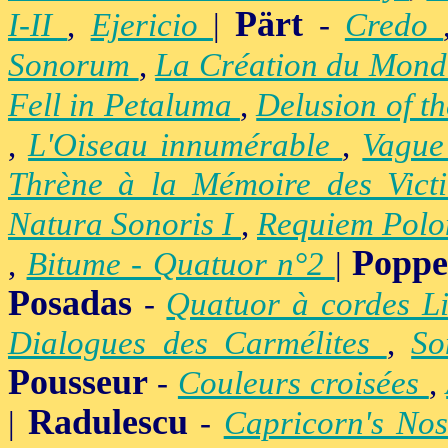
Pärt
I-II
,
Ejericio
|
-
Credo
Sonorum
,
La Création du Mon
Fell in Petaluma
,
Delusion of t
,
L'Oiseau innumérable
,
Vague
Thrène à la Mémoire des Vict
Natura Sonoris I
,
Requiem Polo
Popp
,
Bitume - Quatuor n°2
|
Posadas
-
Quatuor à cordes Li
Dialogues des Carmélites
,
So
Pousseur
-
Couleurs croisées
,
Radulescu
|
-
Capricorn's Nos