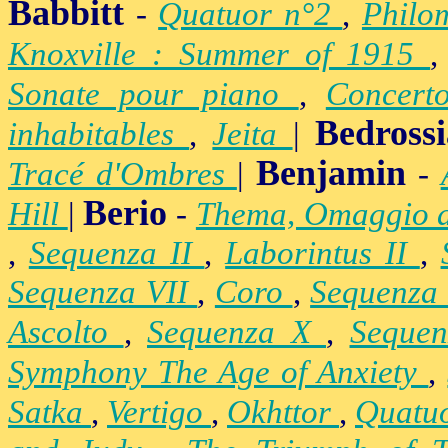
Babbitt
-
Quatuor n°2
,
Philo
Knoxville : Summer of 1915
Sonate pour piano
,
Concert
Bedross
inhabitables
,
Jeita
|
Benjamin
Tracé d'Ombres
|
-
Berio
Hill
|
-
Thema, Omaggio 
,
Sequenza II
,
Laborintus II
,
Sequenza VII
,
Coro
,
Sequenza
Ascolto
,
Sequenza X
,
Seque
Symphony The Age of Anxiety
,
Satka
,
Vertigo
,
Okhttor
,
Quatu