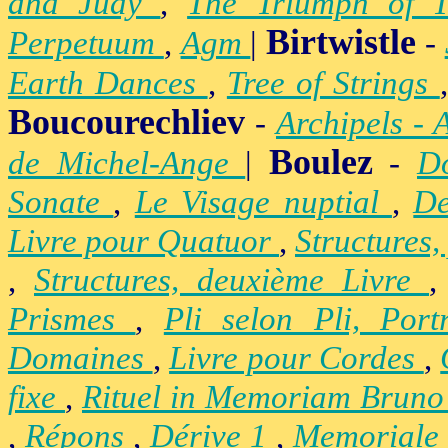
and Judy
,
The Triumph of 
Birtwistle
Perpetuum
,
Agm
|
-
Earth Dances
,
Tree of Strings
Boucourechliev
-
Archipels - 
Boulez
de Michel-Ange
|
-
D
Sonate
,
Le Visage nuptial
,
De
Livre pour Quatuor
,
Structures,
,
Structures, deuxième Livre
Prismes
,
Pli selon Pli, Por
Domaines
,
Livre pour Cordes
,
fixe
,
Rituel in Memoriam Brun
,
Répons
,
Dérive 1
,
Memoriale