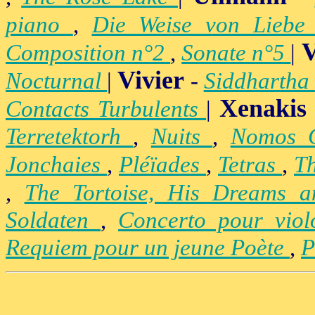
piano
,
Die Weise von Lieb
V
Composition n°2
,
Sonate n°5
|
Vivier
Nocturnal
|
-
Siddhartha
Xenakis
Contacts Turbulents
|
Terretektorh
,
Nuits
,
Nomos
Jonchaies
,
Pléïades
,
Tetras
,
Th
,
The Tortoise, His Dreams 
Soldaten
,
Concerto pour vio
Requiem pour un jeune Poète
,
P