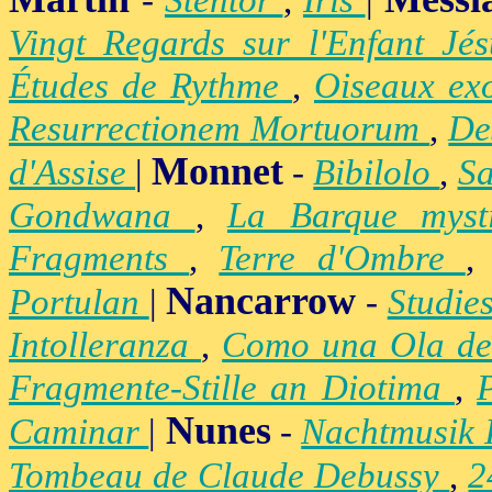
-
Stentor
,
Iris
|
Vingt Regards sur l'Enfant Jé
Études de Rythme
,
Oiseaux ex
Resurrectionem Mortuorum
,
De
Monnet
d'Assise
|
-
Bibilolo
,
S
Gondwana
,
La Barque mys
Fragments
,
Terre d'Ombre
Nancarrow
Portulan
|
-
Studie
Intolleranza
,
Como una Ola de
Fragmente-Stille an Diotima
,
Nunes
Caminar
|
-
Nachtmusik 
Tombeau de Claude Debussy
,
2