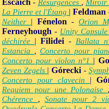
Escaich
-
Résurgences
,
Miroir
Feldman
La Pierre et l'Étang
|
Fénelon
Neither
|
-
Orion M
Ferneyhough
-
Unity Capsul
Filidei
déchirée
|
-
Ballata 
Estancia
,
Concerto pour pia
Go
Concerto pour violon n°1
|
Górecki
Zeven Zegels
|
-
Symph
Gó
Concerto pour clavecin
|
Requiem pour une Polonaise
Chérence
,
Sonate pour 2 vi
Quadruple Concerto La Danse