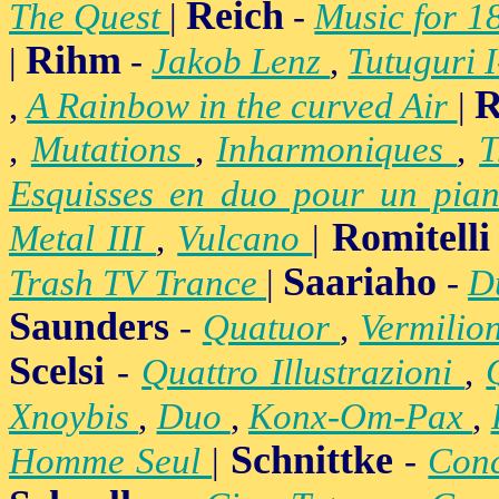
Reich
The Quest
|
-
Music for 1
Rihm
|
-
Jakob Lenz
,
Tutuguri 
R
,
A Rainbow in the curved Air
|
,
Mutations
,
Inharmoniques
,
T
Esquisses en duo pour un pian
Romitelli
Metal III
,
Vulcano
|
Saariaho
Trash TV Trance
|
-
D
Saunders
-
Quatuor
,
Vermilio
Scelsi
-
Quattro Illustrazioni
,
Xnoybis
,
Duo
,
Konx-Om-Pax
,
Schnittke
Homme Seul
|
-
Conc