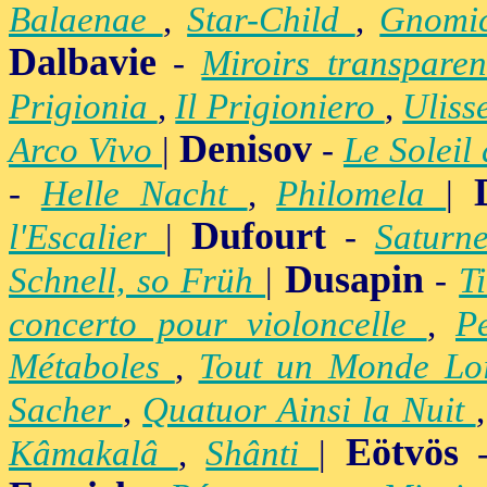
Balaenae
,
Star-Child
,
Gnomic
Dalbavie
-
Miroirs transpare
Prigionia
,
Il Prigioniero
,
Uliss
Denisov
Arco Vivo
|
-
Le Soleil
-
Helle Nacht
,
Philomela
|
Dufourt
l'Escalier
|
-
Satur
Dusapin
Schnell, so Früh
|
-
T
concerto pour violoncelle
,
P
Métaboles
,
Tout un Monde Lo
Sacher
,
Quatuor Ainsi la Nuit
Eötvös
Kâmakalâ
,
Shânti
|