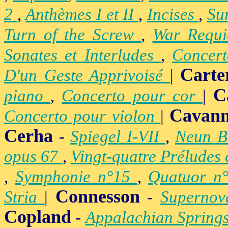
2
,
Anthèmes I et II
,
Incises
,
Su
Turn of the Screw
,
War Requ
Sonates et Interludes
,
Concer
Carte
D'un Geste Apprivoisé
|
C
piano
,
Concerto pour cor
|
Cavan
Concerto pour violon
|
Cerha
-
Spiegel I-VII
,
Neun B
opus 67
,
Vingt-quatre Préludes
,
Symphonie n°15
,
Quatuor n
Connesson
Stria
|
-
Superno
Copland
-
Appalachian Spring