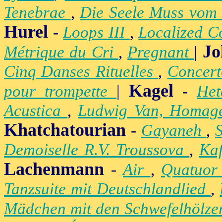
Tenebrae
,
Die Seele Muss vom 
Hurel
-
Loops III
,
Localized C
Jo
Métrique du Cri
,
Pregnant
|
Cinq Danses Rituelles
,
Concert
Kagel
pour trompette
|
-
Het
Acustica
,
Ludwig Van, Homag
Khatchatourian
-
Gayaneh
,
Demoiselle R.V. Troussova
,
Ka
Lachenmann
-
Air
,
Quatuor
Tanzsuite mit Deutschlandlied
,
Mädchen mit den Schwefelhölz