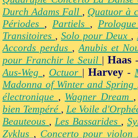
Durch Adams Fall
,
Quatuor à 
Périodes
,
Partiels
,
Prologu
Transitoires
,
Solo pour Deux
,
Accords perdus
,
Anubis et No
Haas
pour Franchir le Seuil
|
Harvey
Aus-Weg
,
Octuor
|
-
Madonna of Winter and Spring
électronique
,
Wagner Dream
bien Tempéré
,
Le Voile d'Orph
Beauteous
,
Les Bassarides
,
Sy
Zyklus
,
Concerto pour violon