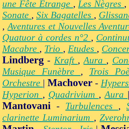
une Fête Étrange
,
Les Nègres
Sonate
,
Six Bagatelles
,
Glissa
,
Aventures et Nouvelles Aventu
Quatuor à cordes n°2
,
Contin
Macabre
,
Trio
,
Etudes
,
Concer
Lindberg
-
Kraft
,
Aura
,
Con
Musique Funèbre
,
Trois Po
Machover
Orchestre
|
-
Hypers
Hyperion
,
Quadrivium
,
Aura
Mantovani
-
Turbulences
,
clarinette Luminarium
,
Zvero
Martin
Messi