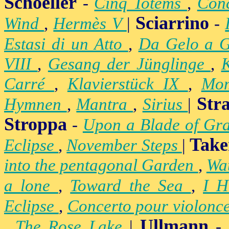
Schoeller
-
Cinq Totems
,
Conc
Sciarrino
Wind
,
Hermès V
|
-
Estasi di un Atto
,
Da Gelo a 
VIII
,
Gesang der Jünglinge
,
K
Carré
,
Klavierstück IX
,
Mo
Str
Hymnen
,
Mantra
,
Sirius
|
Stroppa
-
Upon a Blade of Gr
Take
Eclipse
,
November Steps
|
into the pentagonal Garden
,
Wa
a lone
,
Toward the Sea
,
I H
Eclipse
,
Concerto pour violonc
Ullmann
,
The Rose Lake
|
-