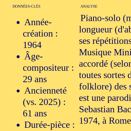
DONNÉES-CLÉS
ANALYSE
Piano-solo (
Année-
longueur (d'a
création :
ses répétitio
1964
Musique Minim
Âge-
accordé (selo
compositeur :
toutes sortes 
29 ans
folklore) des s
Ancienneté
est une parod
(vs. 2025) :
Sebastian Ba
61 ans
1974, à Rome 
Durée-pièce :