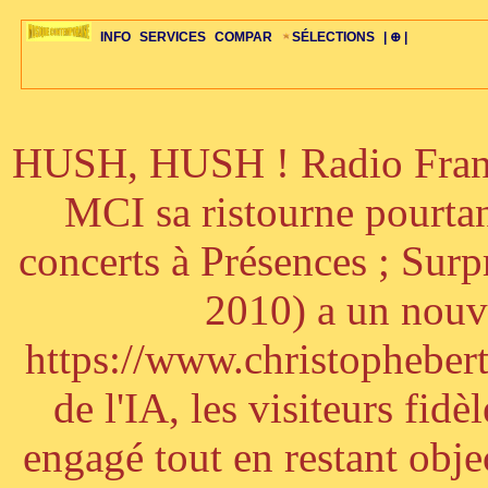
INFO
SERVICES
COMPAR
SÉLECTIONS
| ⊕ |
HUSH, HUSH ! Radio France
ÉDITORIAUX
MAJ-LISTE
SÉLECTION
SÉLECTION
20ÈME PARAL
ARCH-CONCERTS
GUIDE-EXPRESS
COMPOS-INTRO
ACTUS-CONCERTS
1001 CD
TOP-REC
PIANO-CONC
COMPO-INDIV
ŒUVRES
LIENS
HISTOIRE
BONUS-ROMANS
RADIOS
BIOGRAPHIES
VIOLON-C
PAYS
ŒUVRES-INDIV
VIDÉOS
STYLES-ÉCOLES
ALTO-C
BONUS-FILMS
PERSPECTIVE
PLAN
GRAND-INSTR
CELLO-C
FAQS
LIED
B
MCI sa ristourne pourta
concerts à Présences ; Sur
2010) a un nouve
https://www.christophebertr
de l'IA, les visiteurs fi
engagé tout en restant objec