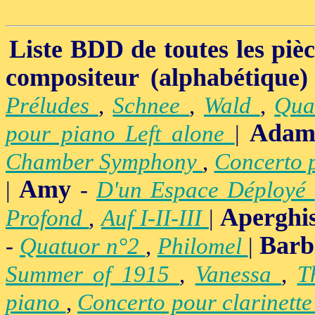
Liste BDD de toutes les pièce
compositeur (alphabétique)
Préludes
,
Schnee
,
Wald
,
Qua
Adam
pour piano Left alone
|
Chamber Symphony
,
Concerto 
Amy
|
-
D'un Espace Déployé
Aperghi
Profond
,
Auf I-II-III
|
Barb
-
Quatuor n°2
,
Philomel
|
Summer of 1915
,
Vanessa
,
T
piano
,
Concerto pour clarinett