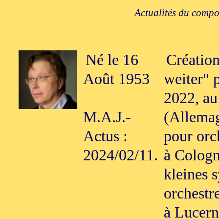
Actualités du compos
Né le 16
Création
Août 1953
weiter" 
2022, au
M.A.J.-
(Allemag
Actus :
pour orc
2024/02/11.
à Cologn
kleines 
orchestr
à Lucern