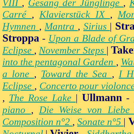
VIII
,
Gesang der Jünglinge
,
K
Carré
,
Klavierstück IX
,
Mo
Str
Hymnen
,
Mantra
,
Sirius
|
Stroppa
-
Upon a Blade of Gr
Take
Eclipse
,
November Steps
|
into the pentagonal Garden
,
Wa
a lone
,
Toward the Sea
,
I H
Eclipse
,
Concerto pour violonc
Ullmann
,
The Rose Lake
|
-
piano
,
Die Weise von Lieb
V
Composition n°2
,
Sonate n°5
|
Vivier
Nocturnal
|
-
Siddhartha