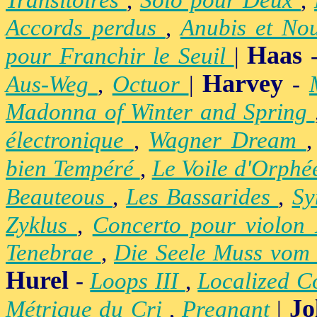
Transitoires
,
Solo pour Deux
,
Accords perdus
,
Anubis et No
Haas
pour Franchir le Seuil
|
Harvey
Aus-Weg
,
Octuor
|
-
Madonna of Winter and Spring
électronique
,
Wagner Dream
bien Tempéré
,
Le Voile d'Orph
Beauteous
,
Les Bassarides
,
Sy
Zyklus
,
Concerto pour violon
Tenebrae
,
Die Seele Muss vom 
Hurel
-
Loops III
,
Localized C
Jo
Métrique du Cri
,
Pregnant
|