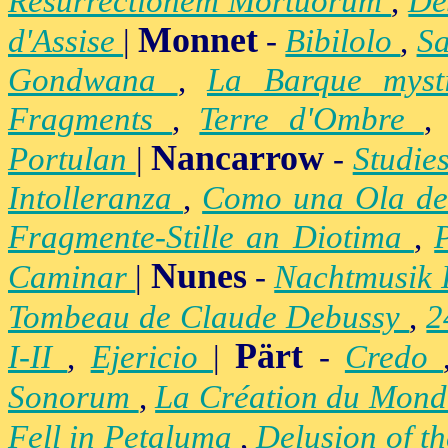
Resurrectionem Mortuorum
,
De
Monnet
d'Assise
|
-
Bibilolo
,
S
Gondwana
,
La Barque mys
Fragments
,
Terre d'Ombre
Nancarrow
Portulan
|
-
Studie
Intolleranza
,
Como una Ola de
Fragmente-Stille an Diotima
,
Nunes
Caminar
|
-
Nachtmusik 
Tombeau de Claude Debussy
,
2
Pärt
I-II
,
Ejericio
|
-
Credo
Sonorum
,
La Création du Mon
Fell in Petaluma
,
Delusion of t