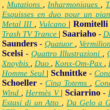
,
Mutations
,
Inharmoniques
,
T
Esquisses en duo pour un pian
Romitelli
Metal III
,
Vulcano
|
Saariaho
Trash TV Trance
|
-
D
Saunders
-
Quatuor
,
Vermilio
Scelsi
-
Quattro Illustrazioni
,
Xnoybis
,
Duo
,
Konx-Om-Pax
,
Schnittke
Homme Seul
|
-
Conc
Schoeller
-
Cinq Totems
,
Conc
Sciarrino
Wind
,
Hermès V
|
-
Estasi di un Atto
,
Da Gelo a 