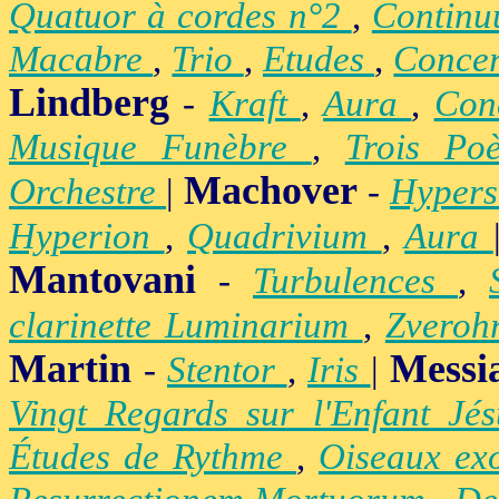
Quatuor à cordes n°2
,
Contin
Macabre
,
Trio
,
Etudes
,
Concer
Lindberg
-
Kraft
,
Aura
,
Con
Musique Funèbre
,
Trois Po
Machover
Orchestre
|
-
Hypers
Hyperion
,
Quadrivium
,
Aura
Mantovani
-
Turbulences
,
clarinette Luminarium
,
Zvero
Martin
Messi
-
Stentor
,
Iris
|
Vingt Regards sur l'Enfant Jé
Études de Rythme
,
Oiseaux ex