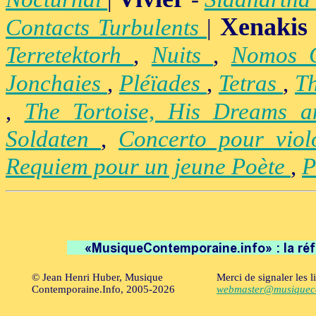
Xenakis
Contacts Turbulents
|
Terretektorh
,
Nuits
,
Nomos
Jonchaies
,
Pléïades
,
Tetras
,
Th
,
The Tortoise, His Dreams 
Soldaten
,
Concerto pour vio
Requiem pour un jeune Poète
,
P
© Jean Henri Huber, Musique
Merci de signaler les l
Contemporaine.Info, 2005-2026
webmaster@musiqueco