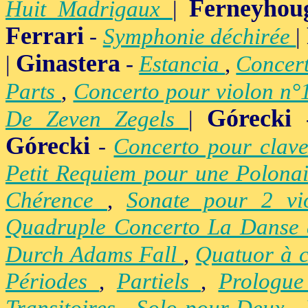
Ferneyhou
Huit Madrigaux
|
Ferrari
-
Symphonie déchirée
|
Ginastera
|
-
Estancia
,
Concer
Parts
,
Concerto pour violon n
Górecki
De Zeven Zegels
|
Górecki
-
Concerto pour clav
Petit Requiem pour une Polona
Chérence
,
Sonate pour 2 vi
Quadruple Concerto La Danse
Durch Adams Fall
,
Quatuor à 
Périodes
,
Partiels
,
Prologu