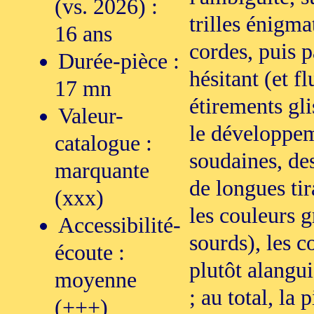
(vs. 2026) :
trilles énigm
16 ans
cordes, puis p
Durée-pièce :
hésitant (et f
17 mn
étirements gli
Valeur-
le développem
catalogue :
soudaines, des
marquante
de longues tir
(xxx)
les couleurs g
Accessibilité-
sourds), les c
écoute :
plutôt alangui
moyenne
; au total, la
(+++)