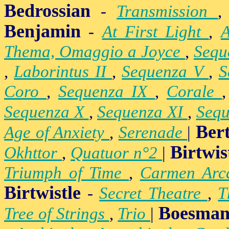
Bedrossian
-
Transmission
Benjamin
-
At First Light
,
Thema, Omaggio a Joyce
,
Sequ
,
Laborintus II
,
Sequenza V
,
S
Coro
,
Sequenza IX
,
Corale
Sequenza X
,
Sequenza XI
,
Sequ
Ber
Age of Anxiety
,
Serenade
|
Birtwis
Okhttor
,
Quatuor n°2
|
Triumph of Time
,
Carmen Arc
Birtwistle
-
Secret Theatre
,
T
Boesman
Tree of Strings
,
Trio
|