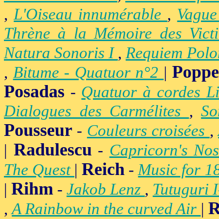
,
L'Oiseau innumérable
,
Vague
Thrène à la Mémoire des Vict
Natura Sonoris I
,
Requiem Polo
Popp
,
Bitume - Quatuor n°2
|
Posadas
-
Quatuor à cordes Li
Dialogues des Carmélites
,
So
Pousseur
-
Couleurs croisées
,
Radulescu
|
-
Capricorn's Nos
Reich
The Quest
|
-
Music for 1
Rihm
|
-
Jakob Lenz
,
Tutuguri 
R
,
A Rainbow in the curved Air
|