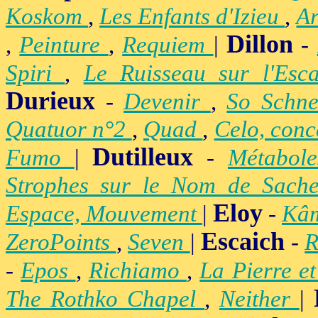
Koskom
,
Les Enfants d'Izieu
,
A
Dillon
,
Peinture
,
Requiem
|
-
Spiri
,
Le Ruisseau sur l'Esc
Durieux
-
Devenir
,
So Schne
Quatuor n°2
,
Quad
,
Celo, conc
Dutilleux
Fumo
|
-
Métabol
Strophes sur le Nom de Sach
Eloy
Espace, Mouvement
|
-
Kâ
Escaich
ZeroPoints
,
Seven
|
-
R
-
Epos
,
Richiamo
,
La Pierre e
The Rothko Chapel
,
Neither
|