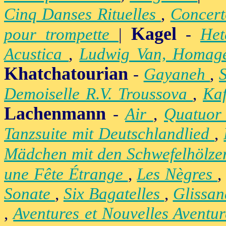
Cinq Danses Rituelles
,
Concert
Kagel
pour trompette
|
-
Het
Acustica
,
Ludwig Van, Homag
Khatchatourian
-
Gayaneh
,
Demoiselle R.V. Troussova
,
Ka
Lachenmann
-
Air
,
Quatuor
Tanzsuite mit Deutschlandlied
,
Mädchen mit den Schwefelhölz
une Fête Étrange
,
Les Nègres
Sonate
,
Six Bagatelles
,
Glissa
,
Aventures et Nouvelles Aventu