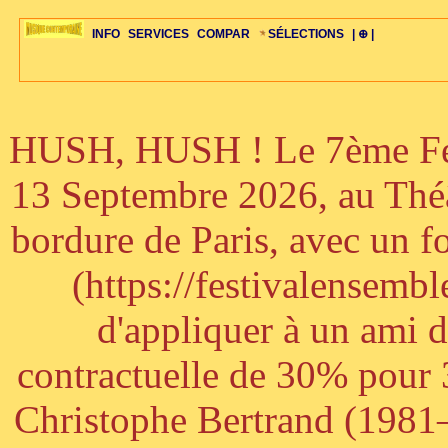
INFO
SERVICES
COMPAR
SÉLECTIONS
| ⊕ |
HUSH, HUSH ! Le 7ème Fest
ÉDITORIAUX
MAJ-LISTE
SÉLECTION
SÉLECTION
20ÈME PARAL
ARCH-CONCERTS
GUIDE-EXPRESS
COMPOS-INTRO
ACTUS-CONCERTS
1001 CD
TOP-REC
PIANO-CONC
COMPO-INDIV
ŒUVRES
LIENS
HISTOIRE
BONUS-ROMANS
RADIOS
BIOGRAPHIES
VIOLON-C
PAYS
ŒUVRES-INDIV
VIDÉOS
STYLES-ÉCOLES
ALTO-C
BONUS-FILMS
PERSPECTIVE
PLAN
GRAND-INSTR
CELLO-C
FAQS
LIED
B
13 Septembre 2026, au Théâ
bordure de Paris, avec un f
(https://festivalensemb
d'appliquer à un ami 
contractuelle de 30% pour 3
Christophe Bertrand (1981–