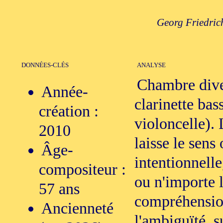
Georg Friedric
DONNÉES-CLÉS
ANALYSE
Chambre diver
Année-
clarinette bas
création :
violoncelle).
2010
laisse le sens 
Âge-
intentionnelle,
compositeur :
ou n'importe l
57 ans
compréhensions
Ancienneté
l'ambiguïté, su