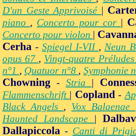
Carte
D'un Geste Apprivoisé
|
C
piano
,
Concerto pour cor
|
Cavann
Concerto pour violon
|
Cerha
-
Spiegel I-VII
,
Neun B
opus 67
,
Vingt-quatre Prélude
n°1
,
Quatuor n°8
,
Symphonie 
Chowning
Connes
-
Stria
|
Copland
Flammenschrift
|
-
Ap
Black Angels
,
Vox Balaenae
Dalbav
Haunted Landscape
|
Dallapiccola
-
Canti di Prig