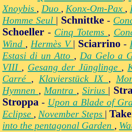
Xnoybis
,
Duo
,
Konx-Om-Pax
,
Schnittke
Homme Seul
|
-
Conc
Schoeller
-
Cinq Totems
,
Conc
Sciarrino
Wind
,
Hermès V
|
-
Estasi di un Atto
,
Da Gelo a 
VIII
,
Gesang der Jünglinge
,
K
Carré
,
Klavierstück IX
,
Mo
Str
Hymnen
,
Mantra
,
Sirius
|
Stroppa
-
Upon a Blade of Gr
Take
Eclipse
,
November Steps
|
into the pentagonal Garden
,
Wa