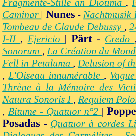
Fragmente-Stille an Diotima
,
Nunes
Caminar
|
-
Nachtmusik 
Tombeau de Claude Debussy
,
2
Pärt
I-II
,
Ejericio
|
-
Credo
Sonorum
,
La Création du Mon
Fell in Petaluma
,
Delusion of t
,
L'Oiseau innumérable
,
Vague
Thrène à la Mémoire des Vict
Natura Sonoris I
,
Requiem Polo
Popp
,
Bitume - Quatuor n°2
|
Posadas
-
Quatuor à cordes Li
Dialogues des Carmélites
,
So