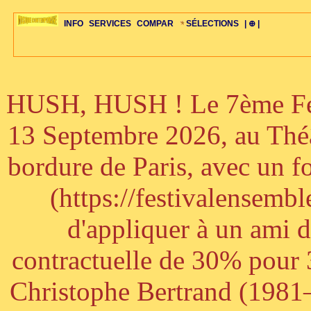
INFO
SERVICES
COMPAR
SÉLECTIONS
| ⊕ |
HUSH, HUSH ! Le 7ème Fest
ÉDITORIAUX
MAJ-LISTE
SÉLECTION
SÉLECTION
20ÈME PARAL
ARCH-CONCERTS
GUIDE-EXPRESS
COMPOS-INTRO
ACTUS-CONCERTS
1001 CD
TOP-REC
PIANO-CONC
COMPO-INDIV
ŒUVRES
LIENS
HISTOIRE
BONUS-ROMANS
RADIOS
BIOGRAPHIES
VIOLON-C
PAYS
ŒUVRES-INDIV
VIDÉOS
STYLES-ÉCOLES
ALTO-C
BONUS-FILMS
PERSPECTIVE
PLAN
GRAND-INSTR
CELLO-C
FAQS
LIED
B
13 Septembre 2026, au Théâ
bordure de Paris, avec un f
(https://festivalensemb
d'appliquer à un ami 
contractuelle de 30% pour 3
Christophe Bertrand (1981–