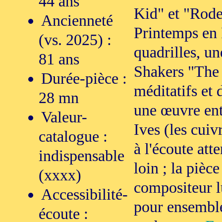
44 ans
Kid" et "Rode
Ancienneté
Printemps en 
(vs. 2025) :
quadrilles, un
81 ans
Shakers "The 
Durée-pièce :
méditatifs et d
28 mn
une œuvre ent
Valeur-
Ives (les cuiv
catalogue :
à l'écoute att
indispensable
loin ; la pièc
(xxxx)
compositeur lu
Accessibilité-
pour ensemble
écoute :