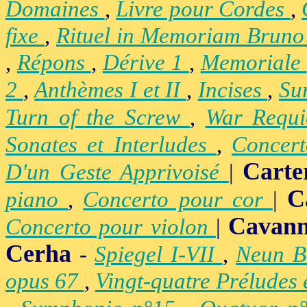
Domaines
,
Livre pour Cordes
,
fixe
,
Rituel in Memoriam Brun
,
Répons
,
Dérive 1
,
Memoriale
2
,
Anthèmes I et II
,
Incises
,
Su
Turn of the Screw
,
War Requ
Sonates et Interludes
,
Concer
Carte
D'un Geste Apprivoisé
|
C
piano
,
Concerto pour cor
|
Cavan
Concerto pour violon
|
Cerha
-
Spiegel I-VII
,
Neun B
opus 67
,
Vingt-quatre Préludes