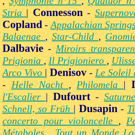
,
Symphonie n°15
,
Quatuor n
Connesson
Stria
|
-
Superno
Copland
-
Appalachian Spring
Balaenae
,
Star-Child
,
Gnomic
Dalbavie
-
Miroirs transpare
Prigionia
,
Il Prigioniero
,
Uliss
Denisov
Arco Vivo
|
-
Le Soleil
-
Helle Nacht
,
Philomela
|
Dufourt
l'Escalier
|
-
Satur
Dusapin
Schnell, so Früh
|
-
T
concerto pour violoncelle
,
P
Métaboles
,
Tout un Monde Lo