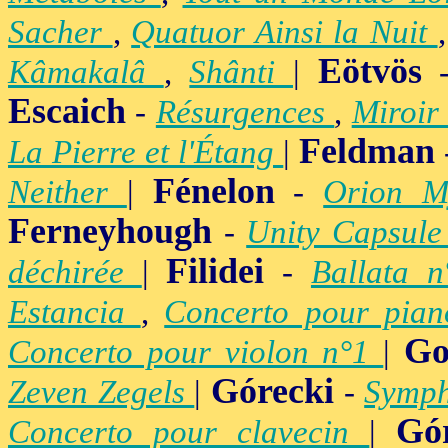
Sacher
,
Quatuor Ainsi la Nuit
Eötvös
Kâmakalâ
,
Shânti
|
Escaich
-
Résurgences
,
Miroir
Feldman
La Pierre et l'Étang
|
Fénelon
Neither
|
-
Orion M
Ferneyhough
-
Unity Capsul
Filidei
déchirée
|
-
Ballata 
Estancia
,
Concerto pour pia
Go
Concerto pour violon n°1
|
Górecki
Zeven Zegels
|
-
Symph
Gó
Concerto pour clavecin
|