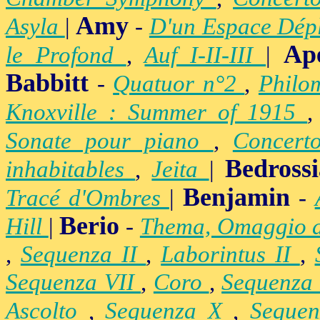
Amy
Asyla
|
-
D'un Espace Dép
Ap
le Profond
,
Auf I-II-III
|
Babbitt
-
Quatuor n°2
,
Philo
Knoxville : Summer of 1915
Sonate pour piano
,
Concert
Bedross
inhabitables
,
Jeita
|
Benjamin
Tracé d'Ombres
|
-
Berio
Hill
|
-
Thema, Omaggio 
,
Sequenza II
,
Laborintus II
,
Sequenza VII
,
Coro
,
Sequenza
Ascolto
,
Sequenza X
,
Seque