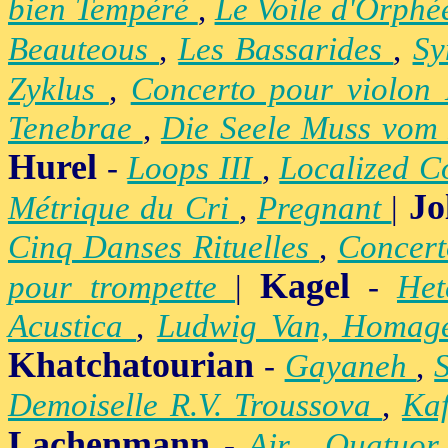
bien Tempéré
,
Le Voile d'Orph
Beauteous
,
Les Bassarides
,
Sy
Zyklus
,
Concerto pour violon
Tenebrae
,
Die Seele Muss vom 
Hurel
-
Loops III
,
Localized C
Jo
Métrique du Cri
,
Pregnant
|
Cinq Danses Rituelles
,
Concert
Kagel
pour trompette
|
-
Het
Acustica
,
Ludwig Van, Homag
Khatchatourian
-
Gayaneh
,
Demoiselle R.V. Troussova
,
Ka
Lachenmann
-
Air
,
Quatuor