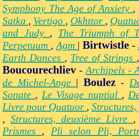
Symphony The Age of Anxiety
,
Satka
,
Vertigo
,
Okhttor
,
Quatu
and Judy
,
The Triumph of 
Birtwistle
Perpetuum
,
Agm
|
-
Earth Dances
,
Tree of Strings
Boucourechliev
-
Archipels - 
Boulez
de Michel-Ange
|
-
D
Sonate
,
Le Visage nuptial
,
De
Livre pour Quatuor
,
Structures,
,
Structures, deuxième Livre
Prismes
,
Pli selon Pli, Por