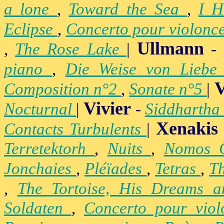
a lone
,
Toward the Sea
,
I H
Eclipse
,
Concerto pour violonc
Ullmann
,
The Rose Lake
|
-
piano
,
Die Weise von Lieb
V
Composition n°2
,
Sonate n°5
|
Vivier
Nocturnal
|
-
Siddhartha
Xenakis
Contacts Turbulents
|
Terretektorh
,
Nuits
,
Nomos
Jonchaies
,
Pléïades
,
Tetras
,
Th
,
The Tortoise, His Dreams 
Soldaten
,
Concerto pour vio