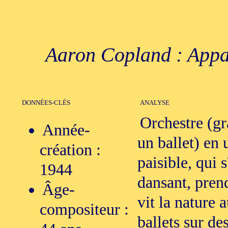
Aaron Copland : Appal
DONNÉES-CLÉS
ANALYSE
Orchestre (g
Année-
un ballet) en
création :
paisible, qui 
1944
dansant, prend
Âge-
vit la nature a
compositeur :
ballets sur d