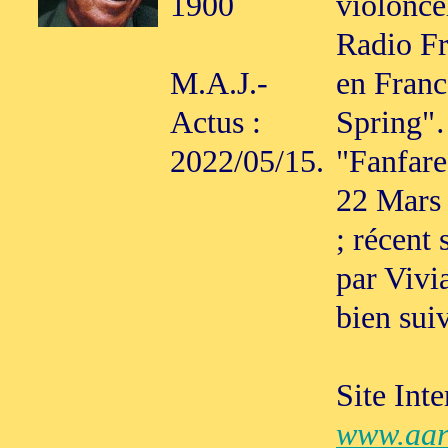
1900
violonce
Radio Fr
M.A.J.-
en Franc
Actus :
Spring"
2022/05/15.
"Fanfar
22 Mars 
; récent 
par Vivia
bien sui
Site Inte
www.aar