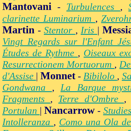
Mantovani
-
Turbulences
,
clarinette Luminarium
,
Zvero
Martin
Messi
-
Stentor
,
Iris
|
Vingt Regards sur l'Enfant Jé
Études de Rythme
,
Oiseaux ex
Resurrectionem Mortuorum
,
De
Monnet
d'Assise
|
-
Bibilolo
,
S
Gondwana
,
La Barque mys
Fragments
,
Terre d'Ombre
Nancarrow
Portulan
|
-
Studie
Intolleranza
,
Como una Ola de