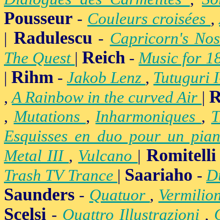
Pousseur
-
Couleurs croisées
,
Radulescu
|
-
Capricorn's Nos
Reich
The Quest
|
-
Music for 1
Rihm
|
-
Jakob Lenz
,
Tutuguri 
R
,
A Rainbow in the curved Air
|
,
Mutations
,
Inharmoniques
,
T
Esquisses en duo pour un pian
Romitelli
Metal III
,
Vulcano
|
Saariaho
Trash TV Trance
|
-
D
Saunders
-
Quatuor
,
Vermilio
Scelsi
-
Quattro Illustrazioni
,