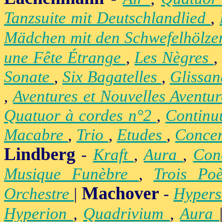
Tanzsuite mit Deutschlandlied
,
Mädchen mit den Schwefelhölz
une Fête Étrange
,
Les Nègres
Sonate
,
Six Bagatelles
,
Glissa
,
Aventures et Nouvelles Aventu
Quatuor à cordes n°2
,
Contin
Macabre
,
Trio
,
Etudes
,
Concer
Lindberg
-
Kraft
,
Aura
,
Con
Musique Funèbre
,
Trois Po
Machover
Orchestre
|
-
Hypers
Hyperion
,
Quadrivium
,
Aura