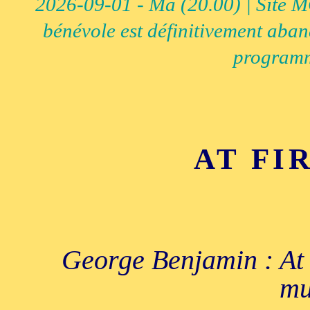
2026-09-01 - Ma (20.00) | Site MCI
bénévole est définitivement aban
programm
AT FI
George Benjamin : At 
mu