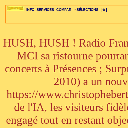
INFO
SERVICES
COMPAR
SÉLECTIONS
| ⊕ |
HUSH, HUSH ! Radio France
ÉDITORIAUX
MAJ-LISTE
SÉLECTION
SÉLECTION
20ÈME PARAL
ARCH-CONCERTS
GUIDE-EXPRESS
COMPOS-INTRO
ACTUS-CONCERTS
1001 CD
TOP-REC
PIANO-CONC
COMPO-INDIV
ŒUVRES
LIENS
HISTOIRE
BONUS-ROMANS
RADIOS
BIOGRAPHIES
VIOLON-C
PAYS
ŒUVRES-INDIV
VIDÉOS
STYLES-ÉCOLES
ALTO-C
BONUS-FILMS
PERSPECTIVE
PLAN
GRAND-INSTR
CELLO-C
FAQS
LIED
B
MCI sa ristourne pourta
concerts à Présences ; Sur
2010) a un nouve
https://www.christophebertr
de l'IA, les visiteurs fi
engagé tout en restant objec