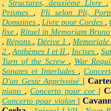
,
Structures, deuxième Livre
Prismes
,
Pli selon Pli, Por
Domaines
,
Livre pour Cordes
,
fixe
,
Rituel in Memoriam Brun
,
Répons
,
Dérive 1
,
Memoriale
2
,
Anthèmes I et II
,
Incises
,
Su
Turn of the Screw
,
War Requ
Sonates et Interludes
,
Concer
Carte
D'un Geste Apprivoisé
|
C
piano
,
Concerto pour cor
|
Cavan
Concerto pour violon
|
Cerha
-
Spiegel I-VII
,
Neun B