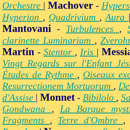
Machover
Orchestre
|
-
Hypers
Hyperion
,
Quadrivium
,
Aura
Mantovani
-
Turbulences
,
clarinette Luminarium
,
Zvero
Martin
Messi
-
Stentor
,
Iris
|
Vingt Regards sur l'Enfant Jé
Études de Rythme
,
Oiseaux ex
Resurrectionem Mortuorum
,
De
Monnet
d'Assise
|
-
Bibilolo
,
S
Gondwana
,
La Barque mys
Fragments
,
Terre d'Ombre