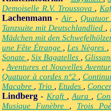
Demoiselle R.V. Troussova
,
Ka
Lachenmann
-
Air
,
Quatuor
Tanzsuite mit Deutschlandlied
,
Mädchen mit den Schwefelhölz
une Fête Étrange
,
Les Nègres
Sonate
,
Six Bagatelles
,
Glissa
,
Aventures et Nouvelles Aventu
Quatuor à cordes n°2
,
Contin
Macabre
,
Trio
,
Etudes
,
Concer
Lindberg
-
Kraft
,
Aura
,
Con
Musique Funèbre
,
Trois Po