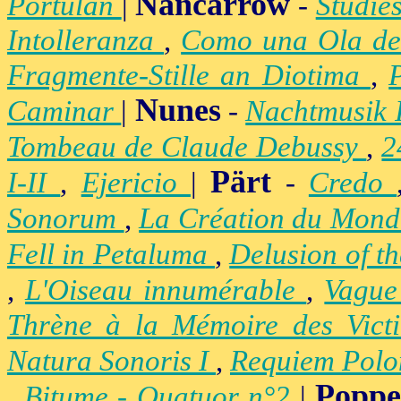
Nancarrow
Portulan
|
-
Studie
Intolleranza
,
Como una Ola de
Fragmente-Stille an Diotima
,
Nunes
Caminar
|
-
Nachtmusik 
Tombeau de Claude Debussy
,
2
Pärt
I-II
,
Ejericio
|
-
Credo
Sonorum
,
La Création du Mon
Fell in Petaluma
,
Delusion of t
,
L'Oiseau innumérable
,
Vague
Thrène à la Mémoire des Vict
Natura Sonoris I
,
Requiem Polo
Popp
,
Bitume - Quatuor n°2
|