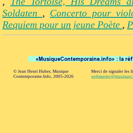
,
The Tortoise, His Dreams 
Soldaten
,
Concerto pour vio
Requiem pour un jeune Poète
,
P
© Jean Henri Huber, Musique
Merci de signaler les l
Contemporaine.Info, 2005-2026
webmaster@musiqueco