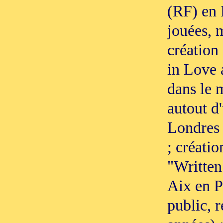
(RF) en 
jouées, 
création
in Love 
dans le m
autout d
Londres 
; créatio
"Written 
Aix en P
public, r