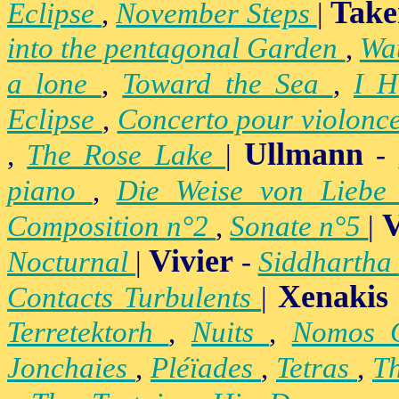
Take
Eclipse
,
November Steps
|
into the pentagonal Garden
,
Wa
a lone
,
Toward the Sea
,
I H
Eclipse
,
Concerto pour violonc
Ullmann
,
The Rose Lake
|
-
piano
,
Die Weise von Lieb
V
Composition n°2
,
Sonate n°5
|
Vivier
Nocturnal
|
-
Siddhartha
Xenakis
Contacts Turbulents
|
Terretektorh
,
Nuits
,
Nomos
Jonchaies
,
Pléïades
,
Tetras
,
Th