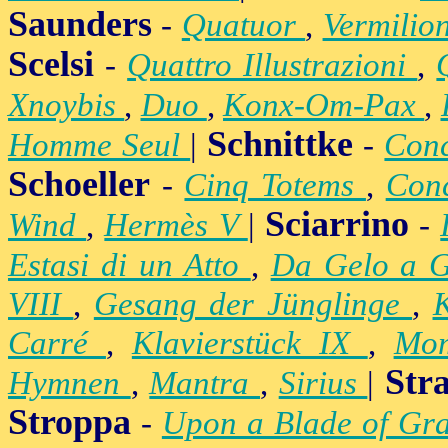
Saunders
-
Quatuor
,
Vermilio
Scelsi
-
Quattro Illustrazioni
,
Xnoybis
,
Duo
,
Konx-Om-Pax
,
Schnittke
Homme Seul
|
-
Conc
Schoeller
-
Cinq Totems
,
Conc
Sciarrino
Wind
,
Hermès V
|
-
Estasi di un Atto
,
Da Gelo a 
VIII
,
Gesang der Jünglinge
,
K
Carré
,
Klavierstück IX
,
Mo
Str
Hymnen
,
Mantra
,
Sirius
|
Stroppa
-
Upon a Blade of Gr