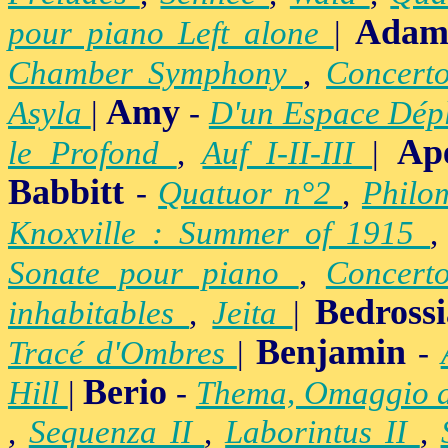
Adam
pour piano Left alone
|
Chamber Symphony
,
Concert
Amy
Asyla
|
-
D'un Espace Dép
Ap
le Profond
,
Auf I-II-III
|
Babbitt
-
Quatuor n°2
,
Philo
Knoxville : Summer of 1915
Sonate pour piano
,
Concert
Bedross
inhabitables
,
Jeita
|
Benjamin
Tracé d'Ombres
|
-
Berio
Hill
|
-
Thema, Omaggio 
,
Sequenza II
,
Laborintus II
,