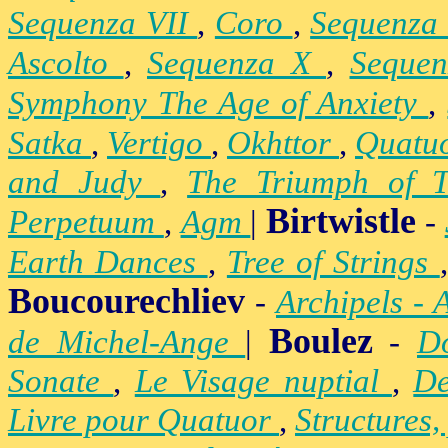
Sequenza VII
,
Coro
,
Sequenza
Ascolto
,
Sequenza X
,
Seque
Symphony The Age of Anxiety
,
Satka
,
Vertigo
,
Okhttor
,
Quatu
and Judy
,
The Triumph of 
Birtwistle
Perpetuum
,
Agm
|
-
Earth Dances
,
Tree of Strings
Boucourechliev
-
Archipels - 
Boulez
de Michel-Ange
|
-
D
Sonate
,
Le Visage nuptial
,
De
Livre pour Quatuor
,
Structures,