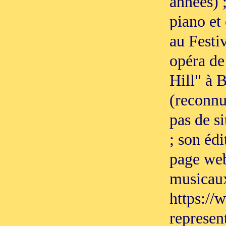
années) 
piano et
au Festi
opéra de 
Hill" à 
(reconnue
pas de s
; son éd
page web
musicaux 
https:/
represen