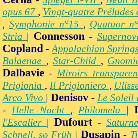
opus 67
,
Vingt-quatre Préludes
,
Symphonie n°15
,
Quatuor n
Connesson
Stria
|
-
Superno
Copland
-
Appalachian Spring
Balaenae
,
Star-Child
,
Gnomic
Dalbavie
-
Miroirs transpare
Prigionia
,
Il Prigioniero
,
Uliss
Denisov
Arco Vivo
|
-
Le Soleil
-
Helle Nacht
,
Philomela
|
Dufourt
l'Escalier
|
-
Satur
Dusapin
Schnell, so Früh
|
-
T