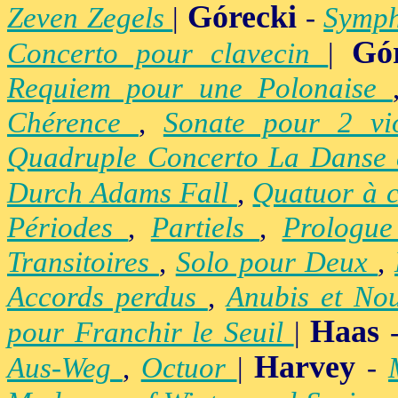
Górecki
Zeven Zegels
|
-
Symph
Gó
Concerto pour clavecin
|
Requiem pour une Polonaise
Chérence
,
Sonate pour 2 vi
Quadruple Concerto La Danse
Durch Adams Fall
,
Quatuor à 
Périodes
,
Partiels
,
Prologu
Transitoires
,
Solo pour Deux
,
Accords perdus
,
Anubis et No
Haas
pour Franchir le Seuil
|
Harvey
Aus-Weg
,
Octuor
|
-