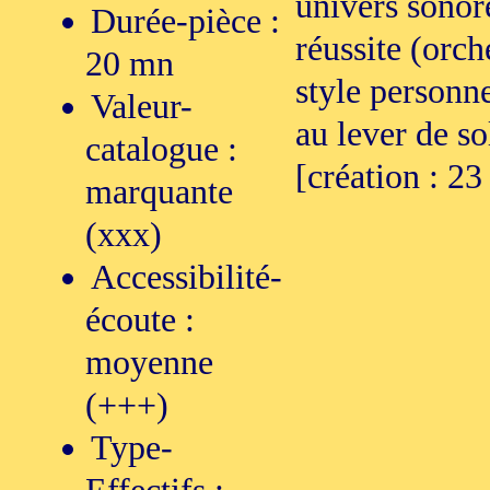
univers sonore
Durée-pièce :
réussite (orch
20 mn
style personn
Valeur-
au lever de so
catalogue :
[création : 2
marquante
(xxx)
Accessibilité-
écoute :
moyenne
(+++)
Type-