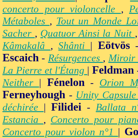
concerto pour violoncelle
,
P
Métaboles
,
Tout un Monde Lo
Sacher
,
Quatuor Ainsi la Nuit
Eötvös
Kâmakalâ
,
Shânti
|
Escaich
-
Résurgences
,
Miroir
Feldman
La Pierre et l'Étang
|
Fénelon
Neither
|
-
Orion M
Ferneyhough
-
Unity Capsul
Filidei
déchirée
|
-
Ballata 
Estancia
,
Concerto pour pia
Go
Concerto pour violon n°1
|