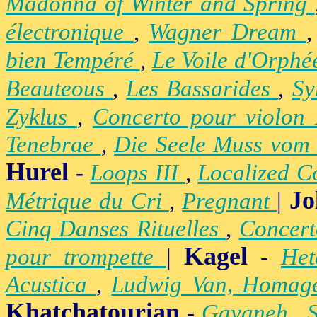
Madonna of Winter and Spring
électronique
,
Wagner Dream
bien Tempéré
,
Le Voile d'Orph
Beauteous
,
Les Bassarides
,
Sy
Zyklus
,
Concerto pour violon
Tenebrae
,
Die Seele Muss vom 
Hurel
-
Loops III
,
Localized C
Jo
Métrique du Cri
,
Pregnant
|
Cinq Danses Rituelles
,
Concert
Kagel
pour trompette
|
-
Het
Acustica
,
Ludwig Van, Homag
Khatchatourian
-
Gayaneh
,