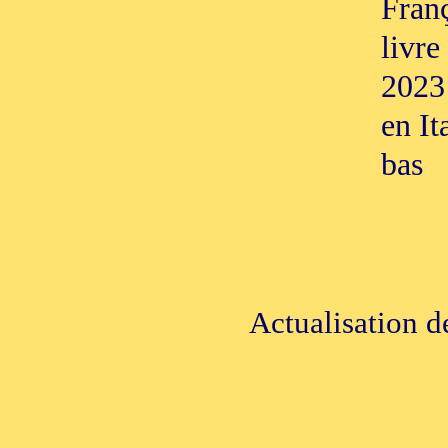
Franç
livr
2023 
en It
bas
Actualisation d