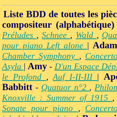
Liste BDD de toutes les pièce
compositeur (alphabétique)
Préludes
,
Schnee
,
Wald
,
Qua
Adam
pour piano Left alone
|
Chamber Symphony
,
Concert
Amy
Asyla
|
-
D'un Espace Dép
Ap
le Profond
,
Auf I-II-III
|
Babbitt
-
Quatuor n°2
,
Philo
Knoxville : Summer of 1915
Sonate pour piano
,
Concert