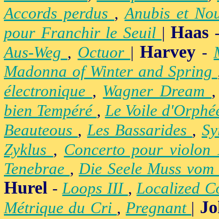
Accords perdus
,
Anubis et No
Haas
pour Franchir le Seuil
|
Harvey
Aus-Weg
,
Octuor
|
-
Madonna of Winter and Spring
électronique
,
Wagner Dream
bien Tempéré
,
Le Voile d'Orph
Beauteous
,
Les Bassarides
,
Sy
Zyklus
,
Concerto pour violon
Tenebrae
,
Die Seele Muss vom 
Hurel
-
Loops III
,
Localized C
Jo
Métrique du Cri
,
Pregnant
|