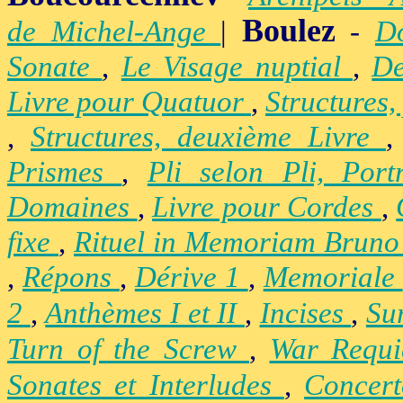
Boulez
de Michel-Ange
|
-
D
Sonate
,
Le Visage nuptial
,
De
Livre pour Quatuor
,
Structures,
,
Structures, deuxième Livre
Prismes
,
Pli selon Pli, Por
Domaines
,
Livre pour Cordes
,
fixe
,
Rituel in Memoriam Brun
,
Répons
,
Dérive 1
,
Memoriale
2
,
Anthèmes I et II
,
Incises
,
Su
Turn of the Screw
,
War Requ
Sonates et Interludes
,
Concer