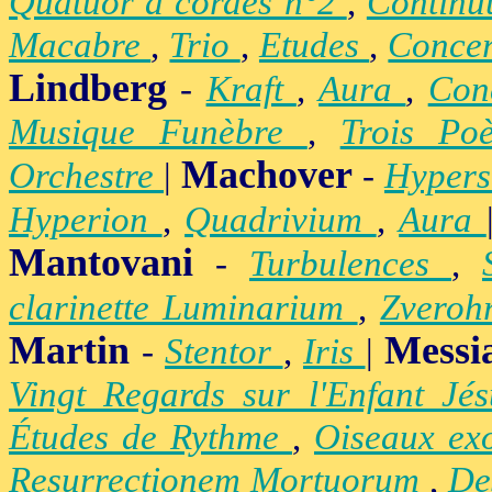
Quatuor à cordes n°2
,
Contin
Macabre
,
Trio
,
Etudes
,
Concer
Lindberg
-
Kraft
,
Aura
,
Con
Musique Funèbre
,
Trois Po
Machover
Orchestre
|
-
Hypers
Hyperion
,
Quadrivium
,
Aura
Mantovani
-
Turbulences
,
clarinette Luminarium
,
Zvero
Martin
Messi
-
Stentor
,
Iris
|
Vingt Regards sur l'Enfant Jé
Études de Rythme
,
Oiseaux ex
Resurrectionem Mortuorum
,
De