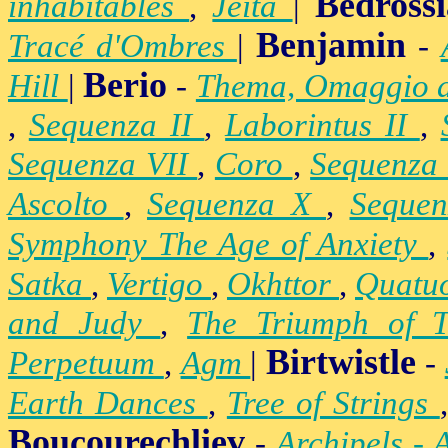
Bedross
inhabitables
,
Jeita
|
Benjamin
Tracé d'Ombres
|
-
Berio
Hill
|
-
Thema, Omaggio 
,
Sequenza II
,
Laborintus II
,
Sequenza VII
,
Coro
,
Sequenza
Ascolto
,
Sequenza X
,
Seque
Symphony The Age of Anxiety
,
Satka
,
Vertigo
,
Okhttor
,
Quatu
and Judy
,
The Triumph of 
Birtwistle
Perpetuum
,
Agm
|
-
Earth Dances
,
Tree of Strings
Boucourechliev
-
Archipels - 