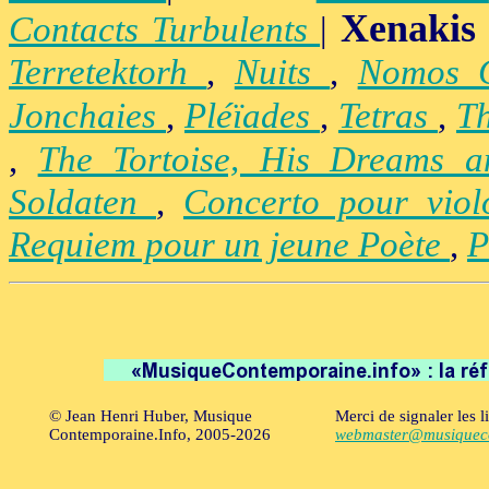
Xenakis
Contacts Turbulents
|
Terretektorh
,
Nuits
,
Nomos
Jonchaies
,
Pléïades
,
Tetras
,
Th
,
The Tortoise, His Dreams 
Soldaten
,
Concerto pour vio
Requiem pour un jeune Poète
,
P
© Jean Henri Huber, Musique
Merci de signaler les l
Contemporaine.Info, 2005-2026
webmaster@musiqueco