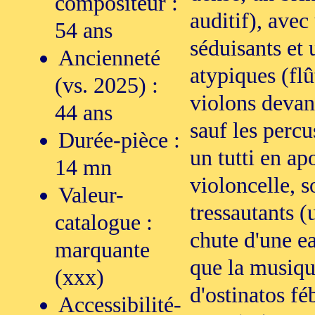
compositeur :
auditif), avec
54 ans
séduisants et 
Ancienneté
atypiques (flû
(vs. 2025) :
violons devant
44 ans
sauf les percus
Durée-pièce :
un tutti en ap
14 mn
violoncelle, 
Valeur-
tressautants 
catalogue :
chute d'une ea
marquante
que la musique
(xxx)
d'ostinatos fé
Accessibilité-