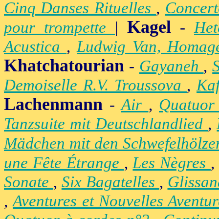
Cinq Danses Rituelles
,
Concert
Kagel
pour trompette
|
-
Het
Acustica
,
Ludwig Van, Homag
Khatchatourian
-
Gayaneh
,
Demoiselle R.V. Troussova
,
Ka
Lachenmann
-
Air
,
Quatuor
Tanzsuite mit Deutschlandlied
,
Mädchen mit den Schwefelhölz
une Fête Étrange
,
Les Nègres
Sonate
,
Six Bagatelles
,
Glissa
,
Aventures et Nouvelles Aventu