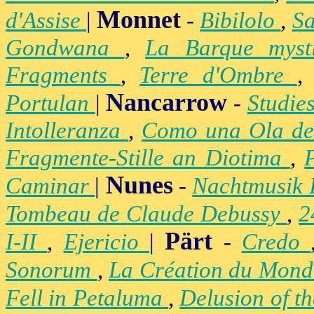
Monnet
d'Assise
|
-
Bibilolo
,
S
Gondwana
,
La Barque mys
Fragments
,
Terre d'Ombre
Nancarrow
Portulan
|
-
Studie
Intolleranza
,
Como una Ola de
Fragmente-Stille an Diotima
,
Nunes
Caminar
|
-
Nachtmusik 
Tombeau de Claude Debussy
,
2
Pärt
I-II
,
Ejericio
|
-
Credo
Sonorum
,
La Création du Mon
Fell in Petaluma
,
Delusion of t