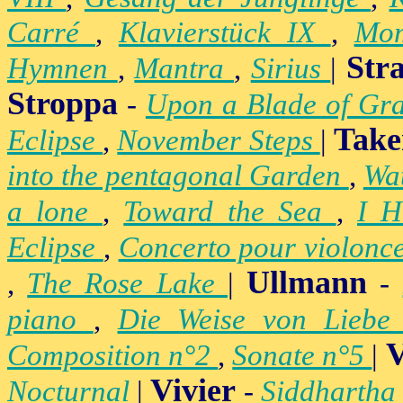
Carré
,
Klavierstück IX
,
Mo
Str
Hymnen
,
Mantra
,
Sirius
|
Stroppa
-
Upon a Blade of Gr
Take
Eclipse
,
November Steps
|
into the pentagonal Garden
,
Wa
a lone
,
Toward the Sea
,
I H
Eclipse
,
Concerto pour violonc
Ullmann
,
The Rose Lake
|
-
piano
,
Die Weise von Lieb
V
Composition n°2
,
Sonate n°5
|
Vivier
Nocturnal
|
-
Siddhartha