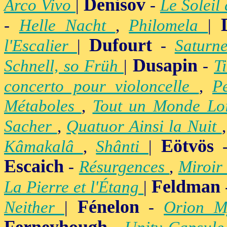
Denisov
Arco Vivo
|
-
Le Soleil
-
Helle Nacht
,
Philomela
|
Dufourt
l'Escalier
|
-
Satur
Dusapin
Schnell, so Früh
|
-
T
concerto pour violoncelle
,
P
Métaboles
,
Tout un Monde Lo
Sacher
,
Quatuor Ainsi la Nuit
Eötvös
Kâmakalâ
,
Shânti
|
Escaich
-
Résurgences
,
Miroir
Feldman
La Pierre et l'Étang
|
Fénelon
Neither
|
-
Orion M