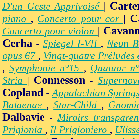
Carte
D'un Geste Apprivoisé
|
C
piano
,
Concerto pour cor
|
Cavan
Concerto pour violon
|
Cerha
-
Spiegel I-VII
,
Neun B
opus 67
,
Vingt-quatre Préludes
,
Symphonie n°15
,
Quatuor n
Connesson
Stria
|
-
Superno
Copland
-
Appalachian Spring
Balaenae
,
Star-Child
,
Gnomic
Dalbavie
-
Miroirs transpare
Prigionia
,
Il Prigioniero
,
Uliss