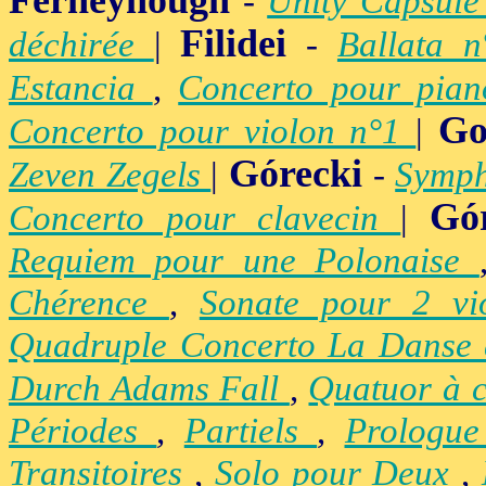
Ferneyhough
-
Unity Capsul
Filidei
déchirée
|
-
Ballata 
Estancia
,
Concerto pour pia
Go
Concerto pour violon n°1
|
Górecki
Zeven Zegels
|
-
Symph
Gó
Concerto pour clavecin
|
Requiem pour une Polonaise
Chérence
,
Sonate pour 2 vi
Quadruple Concerto La Danse
Durch Adams Fall
,
Quatuor à 
Périodes
,
Partiels
,
Prologu
Transitoires
,
Solo pour Deux
,