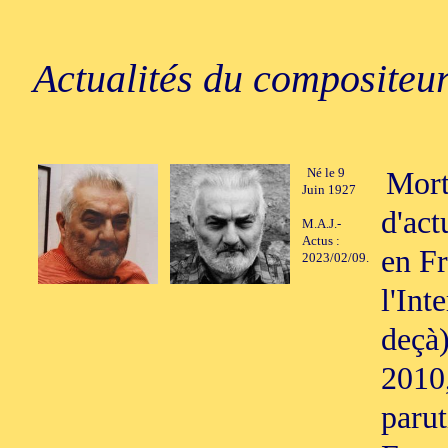
Actualités du compositeur
Né le 9
Mort
Juin 1927
d'act
M.A.J.-
Actus :
en Fr
2023/02/09.
l'Int
deçà
2010,
parut