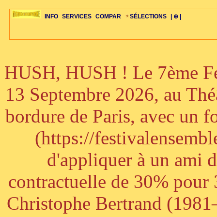
INFO
SERVICES
COMPAR
SÉLECTIONS
| ⊕ |
HUSH, HUSH ! Le 7ème Fest
ÉDITORIAUX
MAJ-LISTE
SÉLECTION
SÉLECTION
20ÈME PARAL
ARCH-CONCERTS
GUIDE-EXPRESS
COMPOS-INTRO
ACTUS-CONCERTS
1001 CD
TOP-REC
PIANO-CONC
COMPO-INDIV
ŒUVRES
LIENS
HISTOIRE
BONUS-ROMANS
RADIOS
BIOGRAPHIES
VIOLON-C
PAYS
ŒUVRES-INDIV
VIDÉOS
STYLES-ÉCOLES
ALTO-C
BONUS-FILMS
PERSPECTIVE
PLAN
GRAND-INSTR
CELLO-C
FAQS
LIED
B
13 Septembre 2026, au Théâ
bordure de Paris, avec un f
(https://festivalensemb
d'appliquer à un ami 
contractuelle de 30% pour 3
Christophe Bertrand (1981–