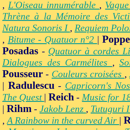
,
L'Oiseau innumérable
,
Vague
Thrène à la Mémoire des Vict
Natura Sonoris I
,
Requiem Polo
Popp
,
Bitume - Quatuor n°2
|
Posadas
-
Quatuor à cordes Li
Dialogues des Carmélites
,
So
Pousseur
-
Couleurs croisées
,
Radulescu
|
-
Capricorn's Nos
Reich
The Quest
|
-
Music for 1
Rihm
|
-
Jakob Lenz
,
Tutuguri 
R
,
A Rainbow in the curved Air
|