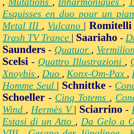
,
Mutations
,
Inharmoniques
,
T
Esquisses en duo pour un pian
Romitelli
Metal III
,
Vulcano
|
Saariaho
Trash TV Trance
|
-
D
Saunders
-
Quatuor
,
Vermilio
Scelsi
-
Quattro Illustrazioni
,
Xnoybis
,
Duo
,
Konx-Om-Pax
,
Schnittke
Homme Seul
|
-
Conc
Schoeller
-
Cinq Totems
,
Conc
Sciarrino
Wind
,
Hermès V
|
-
Estasi di un Atto
,
Da Gelo a 
VIII
,
Gesang der Jünglinge
,
K