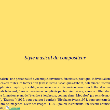
Style musical du compositeur
saliste, une personnalité dynamique, inventive, fantaisiste, poétique, individualis
envers toutes les formes d'art (aux sources Hispaniques d'abord, notamment littéraire
phonie complexe, instable, savamment construite, mais reposant sur le flou d'harmon
ris le hasard, l'œuvre ouverte ou complétée par les interprètes) ; après le milieu de
tite formation avant de l'étendre à l'orchestre, comme dans "Modulos" (au sens de 
, "Ejericio" (1965, pour quatuor à cordes), "Éléphants ivres (1974, pour orchestre à
Libro de Imagenes [Livre des Images]" (1991, pour 9 instruments, une rêverie animée)
uté).
Portrait