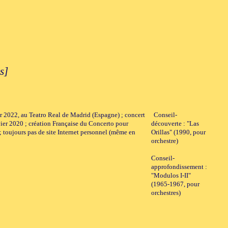
s]
er 2022, au Teatro Real de Madrid (Espagne) ; concert
Conseil-
nvier 2020 ; création Française du Concerto pour
découverte : "Las
 ; toujours pas de site Internet personnel (même en
Orillas" (1990, pour
orchestre)
Conseil-
approfondissement :
"Modulos I-II"
(1965-1967, pour
orchestres)