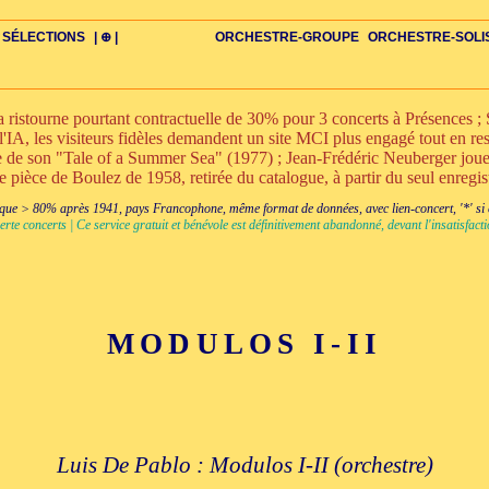
SÉLECTIONS
| ⊕ |
ORCHESTRE-GROUPE
ORCHESTRE-SOLI
stourne pourtant contractuelle de 30% pour 3 concerts à Présences ; S
l'IA, les visiteurs fidèles demandent un site MCI plus engagé tout en rest
nte de son "Tale of a Summer Sea" (1977) ; Jean-Frédéric Neuberger jo
ne pièce de Boulez de 1958, retirée du catalogue, à partir du seul enregi
DIV
IRE
US-ROMANS
ADIOS
BIOGRAPHIES
VIOLON-C
PAYS
ŒUVRES-INDIV
VIDÉOS
STYLES-ÉCOLES
ALTO-C
BONUS-FILMS
PERSPECTIVE
PLAN
GRAND-INSTR-SEULS
CELLO-C
FAQS
LIEDER
BONUS-VINS
CONTACT
GLOSSAIRE
PIANO-SOLO
DOUBLE-C+
ITINÉRAIRES
VOIX-SOLO-CHAMBRE
GRAND+VOIX
AUTEUR
FLÛTE-C
CORDES-S
XXL-SCOPE
QUATUOR
CHERCHE
CLARINETTE-C
PETIT-INSTR
ENSEMBLE
CHORAL-CHAMB
FLÛTE-S
CORDES
CLARIN
PETIT+
ENS-V
+BO
CHA
ue > 80% après 1941, pays Francophone, même format de données, avec lien-concert, '*' si cr
erte concerts | Ce service gratuit et bénévole est définitivement abandonné, devant l'insatisfa
MODULOS I-II
Luis De Pablo : Modulos I-II (orchestre)