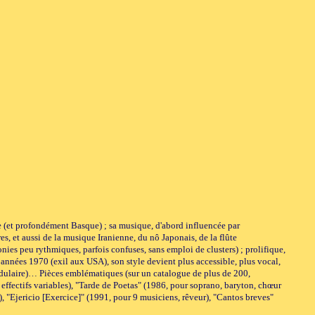
te (et profondément Basque) ; sa musique, d'abord influencée par
s, et aussi de la musique Iranienne, du nô Japonais, de la flûte
ies peu rythmiques, parfois confuses, sans emploi de clusters) ; prolifique,
s années 1970 (exil aux USA), son style devient plus accessible, plus vocal,
modulaire)… Pièces emblématiques (sur un catalogue de plus de 200,
 effectifs variables), "Tarde de Poetas" (1986, pour soprano, baryton, chœur
, "Ejericio [Exercice]" (1991, pour 9 musiciens, rêveur), "Cantos breves"