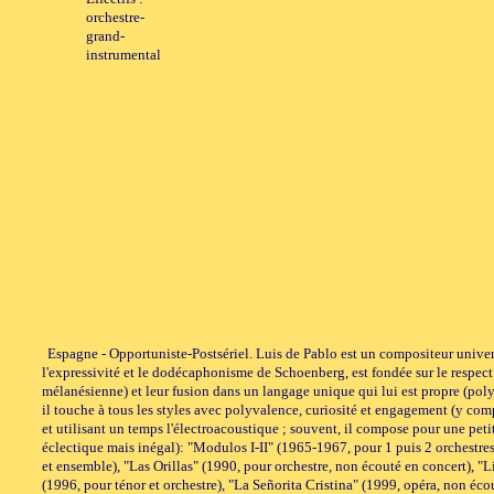
orchestre-
grand-
instrumental
Espagne - Opportuniste-Postsériel. Luis de Pablo est un compositeur univer
l'expressivité et le dodécaphonisme de Schoenberg, est fondée sur le respect 
mélanésienne) et leur fusion dans un langage unique qui lui est propre (poly
il touche à tous les styles avec polyvalence, curiosité et engagement (y comp
et utilisant un temps l'électroacoustique ; souvent, il compose pour une pe
éclectique mais inégal): "Modulos I-II" (1965-1967, pour 1 puis 2 orchestres)
et ensemble), "Las Orillas" (1990, pour orchestre, non écouté en concert), "
(1996, pour ténor et orchestre), "La Señorita Cristina" (1999, opéra, non éco