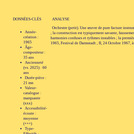
DONNÉES-CLÉS
ANALYSE
Orchestre (petit). Une œuvre de pure facture instru
Année-
; la construction est typiquement savante, fausseme
création :
harmonies confuses et rythmes instables ; la premièr
1965
1965, Festival de Darmstadt ; II, 24 Octobre 1967, 
Âge-
compositeur :
35 ans
Ancienneté
(vs. 2025) : 60
ans
Durée-pièce :
21 mn
Valeur-
catalogue :
marquante
(xxx)
Accessibilité-
écoute :
moyenne
(+++)
Type-
Effectifs :