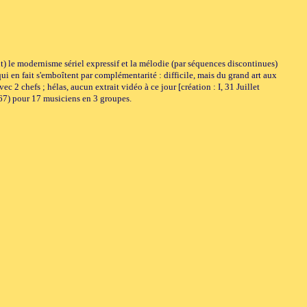
t) le modernisme sériel expressif et la mélodie (par séquences discontinues)
en fait s'emboîtent par complémentarité : difficile, mais du grand art aux
2 chefs ; hélas, aucun extrait vidéo à ce jour [création : I, 31 Juillet
967) pour 17 musiciens en 3 groupes.