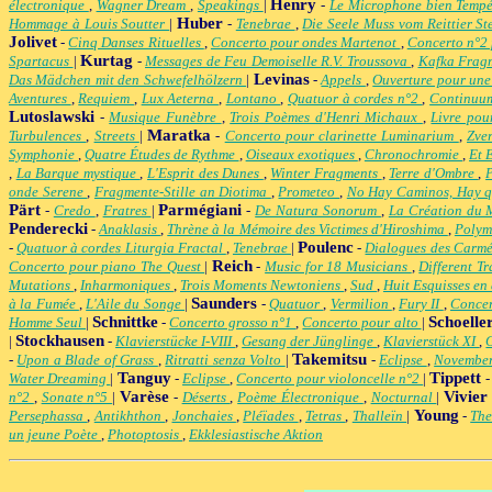
Henry
électronique
,
Wagner Dream
,
Speakings
|
-
Le Microphone bien Temp
Huber
Hommage à Louis Soutter
|
-
Tenebrae
,
Die Seele Muss vom Reittier S
Jolivet
-
Cinq Danses Rituelles
,
Concerto pour ondes Martenot
,
Concerto n°2
Kurtag
Spartacus
|
-
Messages de Feu Demoiselle R.V. Troussova
,
Kafka Frag
Levinas
Das Mädchen mit den Schwefelhölzern
|
-
Appels
,
Ouverture pour une
Aventures
,
Requiem
,
Lux Aeterna
,
Lontano
,
Quatuor à cordes n°2
,
Continu
Lutoslawski
-
Musique Funèbre
,
Trois Poèmes d'Henri Michaux
,
Livre pou
Maratka
Turbulences
,
Streets
|
-
Concerto pour clarinette Luminarium
,
Zve
Symphonie
,
Quatre Études de Rythme
,
Oiseaux exotiques
,
Chronochromie
,
Et 
,
La Barque mystique
,
L'Esprit des Dunes
,
Winter Fragments
,
Terre d'Ombre
,
onde Serene
,
Fragmente-Stille an Diotima
,
Prometeo
,
No Hay Caminos, Hay 
Pärt
Parmégiani
-
Credo
,
Fratres
|
-
De Natura Sonorum
,
La Création du
Penderecki
-
Anaklasis
,
Thrène à la Mémoire des Victimes d'Hiroshima
,
Polym
Poulenc
-
Quatuor à cordes Liturgia Fractal
,
Tenebrae
|
-
Dialogues des Carmé
Reich
Concerto pour piano The Quest
|
-
Music for 18 Musicians
,
Different T
Mutations
,
Inharmoniques
,
Trois Moments Newtoniens
,
Sud
,
Huit Esquisses en
Saunders
à la Fumée
,
L'Aile du Songe
|
-
Quatuor
,
Vermilion
,
Fury II
,
Concer
Schnittke
Schoelle
Homme Seul
|
-
Concerto grosso n°1
,
Concerto pour alto
|
Stockhausen
|
-
Klavierstücke I-VIII
,
Gesang der Jünglinge
,
Klavierstück XI
,
Takemitsu
-
Upon a Blade of Grass
,
Ritratti senza Volto
|
-
Eclipse
,
November
Tanguy
Tippett
Water Dreaming
|
-
Eclipse
,
Concerto pour violoncelle n°2
|
Varèse
Vivier
n°2
,
Sonate n°5
|
-
Déserts
,
Poème Électronique
,
Nocturnal
|
Young
Persephassa
,
Antikhthon
,
Jonchaies
,
Pléïades
,
Tetras
,
Thalleïn
|
-
The
un jeune Poète
,
Photoptosis
,
Ekklesiastische Aktion