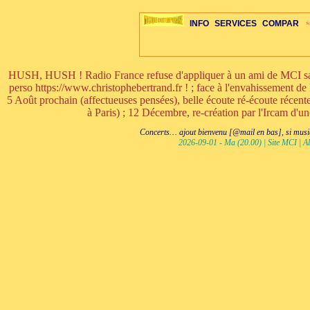
INFO
SERVICES
COMPAR
HUSH, HUSH ! Radio France refuse d'appliquer à un ami de MCI sa ri
perso https://www.christophebertrand.fr ! ; face à l'envahissement de 
5 Août prochain (affectueuses pensées), belle écoute ré-écoute réce
à Paris) ; 12 Décembre, re-création par l'Ircam d'u
ÉDITORIAUX
MAJ-LISTE
SÉLECTION
SÉLECTION
20ÈME PARAL
ARCH-CONCERTS
GUIDE-EXPRESS
COMPOS-INTRO
ACTUS-CONCERTS
1001 CD
TOP-REC
PIANO-CONC
COMPO-IN
ŒUVRES
LIENS
HISTO
BON
R
Concerts… ajout bienvenu [@mail en bas], si musiq
2026-09-01 - Ma (20.00) | Site MCI | Al