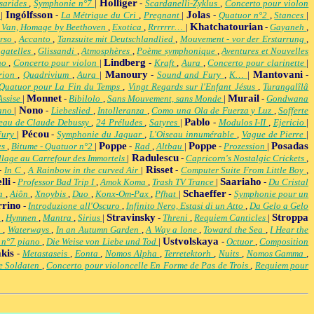
Holliger
sarides
,
Symphonie n°7
|
-
Scardanelli-Zyklus
,
Concerto pour violon
Ingólfsson
Jolas
s
|
-
La Métrique du Cri
,
Pregnant
|
-
Quatuor n°2
,
Stances
|
Khatchatourian
 Van, Homage by Beethoven
,
Exotica
,
Rrrrrrr…
|
-
Gayaneh
,
orso
,
Accanto
,
Tanzsuite mit Deutschlandlied
,
Mouvement - vor der Erstarrung
,
agatelles
,
Glissandi
,
Atmosphères
,
Poème symphonique
,
Aventures et Nouvelles
Lindberg
no
,
Concerto pour violon
|
-
Kraft
,
Aura
,
Concerto pour clarinette
|
Manoury
Mantovani
rion
,
Quadrivium
,
Aura
|
-
Sound and Fury
,
K…
|
-
Quatuor pour La Fin du Temps
,
Vingt Regards sur l'Enfant Jésus
,
Turangalîlâ
Monnet
Murail
Assise
|
-
Bibilolo
,
Sans Mouvement, sans Monde
|
-
Gondwana
Nono
iano
|
-
Liebeslied
,
Intolleranza
,
Como una Ola de Fuerza y Luz
,
Sofferte
Pablo
eau de Claude Debussy
,
24 Préludes
,
Satyres
|
-
Modulos I-II
,
Ejericio
|
Pécou
Fury
|
-
Symphonie du Jaguar
,
L'Oiseau innumérable
,
Vague de Pierre
|
Poppe
Poppe
Posadas
es
,
Bitume - Quatuor n°2
|
-
Rad
,
Altbau
|
-
Prozession
|
Radulescu
llage au Carrefour des Immortels
|
-
Capricorn's Nostalgic Crickets
,
Risset
-
In C
,
A Rainbow in the curved Air
|
-
Computer Suite From Little Boy
,
lli
Saariaho
-
Professor Bad Trip I
,
Amok Koma
,
Trash TV Trance
|
-
Du Cristal
Schaeffer
la
,
Aiôn
,
Xnoybis
,
Duo
,
Konx-Om-Pax
,
Pfhat
|
-
Symphonie pour un
rrino
-
Introduzione all'Oscuro
,
Infinito Nero, Estasi di un Atto
,
Da Gelo a Gelo
Stravinsky
Stroppa
g
,
Hymnen
,
Mantra
,
Sirius
|
-
Threni
,
Requiem Canticles
|
n
,
Waterways
,
In an Autumn Garden
,
A Way a lone
,
Toward the Sea
,
I Hear the
Ustvolskaya
 n°7 piano
,
Die Weise von Liebe und Tod
|
-
Octuor
,
Composition
kis
-
Metastaseis
,
Eonta
,
Nomos Alpha
,
Terretektorh
,
Nuits
,
Nomos Gamma
,
e Soldaten
,
Concerto pour violoncelle En Forme de Pas de Trois
,
Requiem pour