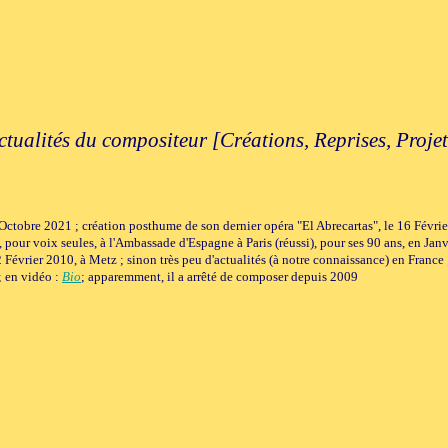
ctualités du compositeur [Créations, Reprises, Projet
Octobre 2021 ; création posthume de son dernier opéra "El Abrecartas", le 16 Févri
, pour voix seules, à l'Ambassade d'Espagne à Paris (réussi), pour ses 90 ans, en Ja
2 Février 2010, à Metz ; sinon très peu d'actualités (à notre connaissance) en France
; en vidéo :
Bio
; apparemment, il a arrêté de composer depuis 2009