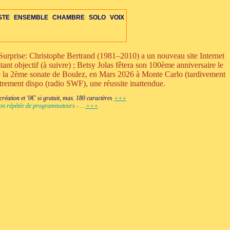
STE
ENSEMBLE
CHAMBRE
SOLO
VOIX
urprise: Christophe Bertrand (1981–2010) a un nouveau site Internet
ant objectif (à suivre) ; Betsy Jolas fêtera son 100ème anniversaire le
ue la 2ème sonate de Boulez, en Mars 2026 à Monte Carlo (tardivement
strement dispo (radio SWF), une réussite inattendue.
RE
ETTE-S
VOIX
OIX
IS-VENTS-C
MBRE-DIV
OPÉRA-CHAMBRE
ENS-ÉLECTRO
ORCH-ÉLECTRO
+VENTS-S
DUO-TRIO
PERCUSSIONS-C
AUTRES-S
ENS-VOIX-ÉLECTRO
OPÉRA-THÉÂTRE
ORCH-VOIX-ÉLEC
+ÉLECTRONIQUE
DIVERS-C
ÉLECTRO
éation et '0€' si gratuit, max. 180 caractères
+++
ction répétée de programmateurs - …
+++