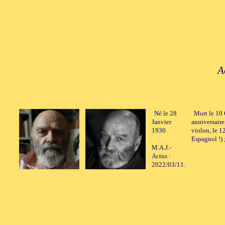
A
Né le 28
Mort le 10 
Janvier
anniversaire
1930
violon, le 1
Espagnol !) 
M.A.J.-
Actus :
2022/03/11.