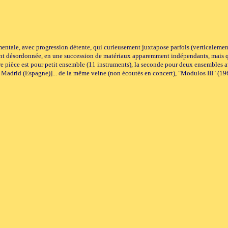
mentale, avec progression détente, qui curieusement juxtapose parfois (verticalemen
nt désordonnée, en une succession de matériaux apparemment indépendants, mais qui 
e pièce est pour petit ensemble (11 instruments), la seconde pour deux ensembles avec 
à Madrid (Espagne)]... de la même veine (non écoutés en concert), "Modulos III" (1