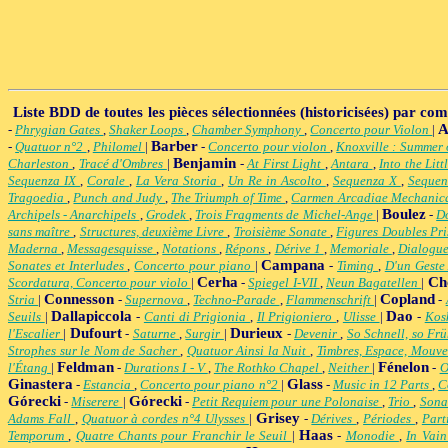
Liste BDD de toutes les pièces sélectionnées (historicisées) par co
A
-
Phrygian Gates
,
Shaker Loops
,
Chamber Symphony
,
Concerto pour Violon
|
Barber
-
Quatuor n°2
,
Philomel
|
-
Concerto pour violon
,
Knoxville : Summer
Benjamin
Charleston
,
Tracé d'Ombres
|
-
At First Light
,
Antara
,
Into the Litt
Sequenza IX
,
Corale
,
La Vera Storia
,
Un Re in Ascolto
,
Sequenza X
,
Sequen
Tragoedia
,
Punch and Judy
,
The Triumph of Time
,
Carmen Arcadiae Mechanic
Boulez
Archipels - Anarchipels
,
Grodek
,
Trois Fragments de Michel-Ange
|
-
D
sans maître
,
Structures, deuxième Livre
,
Troisième Sonate
,
Figures Doubles Pr
Maderna
,
Messagesquisse
,
Notations
,
Répons
,
Dérive 1
,
Memoriale
,
Dialogue
Campana
Sonates et Interludes
,
Concerto pour piano
|
-
Timing
,
D'un Geste
Cerha
Ch
Scordatura, Concerto pour violo
|
-
Spiegel I-VII
,
Neun Bagatellen
|
Connesson
Copland
Stria
|
-
Supernova
,
Techno-Parade
,
Flammenschrift
|
-
Dallapiccola
Dao
Seuils
|
-
Canti di Prigionia
,
Il Prigioniero
,
Ulisse
|
-
Ko
Dufourt
Durieux
l'Escalier
|
-
Saturne
,
Surgir
|
-
Devenir
,
So Schnell, so Fr
Strophes sur le Nom de Sacher
,
Quatuor Ainsi la Nuit
,
Timbres, Espace, Mouv
Feldman
Fénelon
l'Étang
|
-
Durations I - V
,
The Rothko Chapel
,
Neither
|
-
O
Ginastera
Glass
-
Estancia
,
Concerto pour piano n°2
|
-
Music in 12 Parts
,
C
Górecki
Górecki
-
Miserere
|
-
Petit Requiem pour une Polonaise
,
Trio
,
Sona
Grisey
Adams Fall
,
Quatuor à cordes n°4 Ulysses
|
-
Dérives
,
Périodes
,
Part
Haas
Temporum
,
Quatre Chants pour Franchir le Seuil
|
-
Monodie
,
In Vai