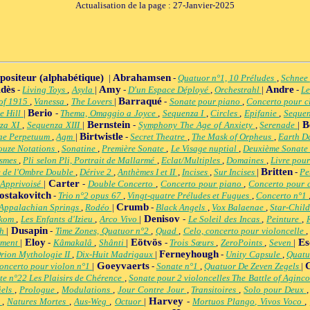
Actualisation de la page : 27-Janvier-2025
mpositeur (alphabétique)
Abrahamsen
|
-
Quatuor n°1, 10 Préludes
,
Schnee
dès
Amy
Andre
-
Living Toys
,
Asyla
|
-
D'un Espace Déployé
,
Orchestrahl
|
-
Le
Barraqué
 of 1915
,
Vanessa
,
The Lovers
|
-
Sonate pour piano
,
Concerto pour c
Berio
le Hill
|
-
Thema, Omaggio a Joyce
,
Sequenza I
,
Circles
,
Epifanie
,
Sequen
Bernstein
B
za XI
,
Sequenza XIII
|
-
Symphony The Age of Anxiety
,
Serenade
|
Birtwistle
ae Perpetuum
,
Agm
|
-
Secret Theatre
,
The Mask of Orpheus
,
Earth D
ouze Notations
,
Sonatine
,
Première Sonate
,
Le Visage nuptial
,
Deuxième Sonat
ismes
,
Pli selon Pli, Portrait de Mallarmé
,
Eclat/Multiples
,
Domaines
,
Livre pou
Britten
 de l'Ombre Double
,
Dérive 2
,
Anthèmes I et II
,
Incises
,
Sur Incises
|
-
Pe
Carter
 Apprivoisé
|
-
Double Concerto
,
Concerto pour piano
,
Concerto pour 
ostakovitch
-
Trio n°2 opus 67
,
Vingt-quatre Préludes et Fugues
,
Concerto n°1
Crumb
Appalachian Springs
,
Rodéo
|
-
Black Angels
,
Vox Balaenae
,
Star-Chil
Denisov
skom
,
Les Enfants d'Izieu
,
Arco Vivo
|
-
Le Soleil des Incas
,
Peinture
,
Dusapin
üh
|
-
Time Zones, Quatuor n°2
,
Quad
,
Celo, concerto pour violoncelle
Eloy
Eötvös
Es
ement
|
-
Kâmakalâ
,
Shânti
|
-
Trois Sœurs
,
ZeroPoints
,
Seven
|
Ferneyhough
rion Mythologie II
,
Dix-Huit Madrigaux
|
-
Unity Capsule
,
Quatu
Goeyvaerts
oncerto pour violon n°1
|
-
Sonate n°1
,
Quatuor De Zeven Zegels
|
te n°22 Les Plaisirs de Chérence
,
Sonate pour 2 violoncelles The Battle of Aginc
iels
,
Prologue
,
Modulations
,
Jour Contre Jour
,
Transitoires
,
Solo pour Deux
Harvey
n
,
Natures Mortes
,
Aus-Weg
,
Octuor
|
-
Mortuos Plango, Vivos Voco
,