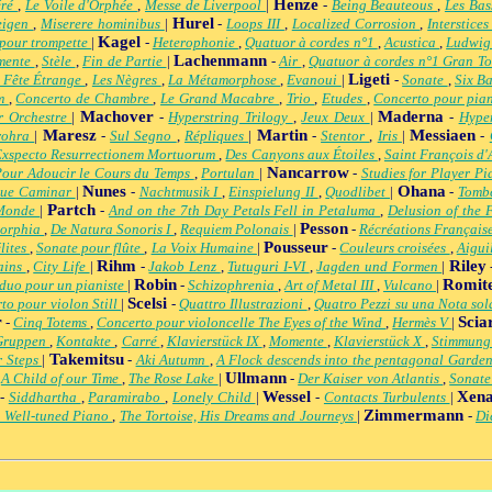
Henze
éré
,
Le Voile d'Orphée
,
Messe de Liverpool
|
-
Being Beauteous
,
Les Bas
Hurel
teigen
,
Miserere hominibus
|
-
Loops III
,
Localized Corrosion
,
Interstice
Kagel
 pour trompette
|
-
Heterophonie
,
Quatuor à cordes n°1
,
Acustica
,
Ludwig
Lachenmann
mente
,
Stèle
,
Fin de Partie
|
-
Air
,
Quatuor à cordes n°1 Gran T
Ligeti
 Fête Étrange
,
Les Nègres
,
La Métamorphose
,
Evanoui
|
-
Sonate
,
Six B
um
,
Concerto de Chambre
,
Le Grand Macabre
,
Trio
,
Etudes
,
Concerto pour pia
Machover
Maderna
r Orchestre
|
-
Hyperstring Trilogy
,
Jeux Deux
|
-
Hype
Maresz
Martin
Messiaen
rohra
|
-
Sul Segno
,
Répliques
|
-
Stentor
,
Iris
|
-
Exspecto Resurrectionem Mortuorum
,
Des Canyons aux Étoiles
,
Saint François d'
Nancarrow
Pour Adoucir le Cours du Temps
,
Portulan
|
-
Studies for Player P
Nunes
Ohana
que Caminar
|
-
Nachtmusik I
,
Einspielung II
,
Quodlibet
|
-
Tomb
Partch
 Monde
|
-
And on the 7th Day Petals Fell in Petaluma
,
Delusion of the 
Pesson
orphia
,
De Natura Sonoris I
,
Requiem Polonais
|
-
Récréations Français
Pousseur
lites
,
Sonate pour flûte
,
La Voix Humaine
|
-
Couleurs croisées
,
Aigui
Rihm
Riley
rains
,
City Life
|
-
Jakob Lenz
,
Tutuguri I-VI
,
Jagden und Formen
|
Robin
Romite
 duo pour un pianiste
|
-
Schizophrenia
,
Art of Metal III
,
Vulcano
|
Scelsi
to pour violon Still
|
-
Quattro Illustrazioni
,
Quatro Pezzi su una Nota so
r
Scia
-
Cinq Totems
,
Concerto pour violoncelle The Eyes of the Wind
,
Hermès V
|
Gruppen
,
Kontakte
,
Carré
,
Klavierstück IX
,
Momente
,
Klavierstück X
,
Stimmun
Takemitsu
 Steps
|
-
Aki Autumn
,
A Flock descends into the pentagonal Garde
Ullmann
-
A Child of our Time
,
The Rose Lake
|
-
Der Kaiser von Atlantis
,
Sonate
Wessel
Xena
-
Siddhartha
,
Paramirabo
,
Lonely Child
|
-
Contacts Turbulents
|
Zimmermann
 Well-tuned Piano
,
The Tortoise, His Dreams and Journeys
|
-
Di