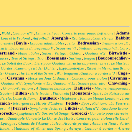
Adams
,
Wald
,
Quatuor n°4
,
Let me Tell you
,
Concerto pour piano Left alone
|
Aperghis
Babbitt
 Loin et le Profond
,
Auf I-II-III
|
-
Récitations
,
Contretemps
|
Bayle
Bedrossian
larinette
|
-
Espaces inhabitables
,
Jeita
|
-
Transmission
,
It
,
za II
,
Laborintus II
,
Sequenza V
,
Sequenza VI
,
Sinfonia
,
Sequenza VII
,
Coro
,
ertrand
Birtwistle
-
Mana
,
Sahn
,
Satka
,
Vertigo
,
Okhttor
,
Quatuor n°2
|
-
Boesmans
Boucourechliev
ances
,
Tree of Strings
,
Trio
|
-
Surfing
,
Reigen
|
-
e
,
Le Soleil des Eaux
,
Livre pour Quatuor
,
Structures, premier Livre
,
Le Marteau
r Cordes
,
Cummings ist der Dichter
,
Explosante-fixe
,
Rituel in Memoriam Bruno
Cage
ter Grimes
,
The Turn of the Screw
,
War Requiem
,
Quatuor à cordes n°3
|
-
Cavanna
Cavanna
cor
|
-
Messe un Jour Ordinaire
,
Concerto pour violon
|
-
Chowning
,
Quatuor n°8
,
Symphonie n°15
,
Quatuor n°15
,
Sonate pour alto
|
-
Dalbavie
d
,
Gnomic-Variations
,
A Haunted Landscape
|
-
Miroirs transparents
,
Dillon
Donatoni
Requiem
|
-
Helle Nacht
,
Philomela
|
-
Spiri
,
Le Ruisseau sur
Dutilleux
,
Perelà, Uomo di Fumo
|
-
Métaboles
,
Tout un Monde Lointain
,
Trois
caich
Fedele
-
Résurgences
,
Miroir d'Ombres
|
-
Epos
,
Richiamo
,
La Pierre et
Ferrari
Filidei
or n°4
|
-
Symphonie déchirée
|
-
Ballata n°2
,
Giordano Bruno
|
Górecki
Górecki
-
Symphonie n°3 Sorrowful Songs
|
-
Concerto pour clavecin
|
ourt
,
Quadruple Concerto La Danse des Morts
,
Concerto pour violoncelle Durch
,
Epilogue
,
Chants de l'Amour
,
Talea
,
Accords perdus
,
Anubis et Nout
,
Vortex
Bhakti
,
Madonna of Winter and Spring
,
Advaya
,
Quatuor à cordes n°4, avec