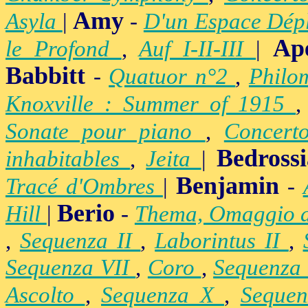
Amy
Asyla
|
-
D'un Espace Dép
Ap
le Profond
,
Auf I-II-III
|
Babbitt
-
Quatuor n°2
,
Philo
Knoxville : Summer of 1915
Sonate pour piano
,
Concert
Bedross
inhabitables
,
Jeita
|
Benjamin
Tracé d'Ombres
|
-
Berio
Hill
|
-
Thema, Omaggio 
,
Sequenza II
,
Laborintus II
,
Sequenza VII
,
Coro
,
Sequenza
Ascolto
,
Sequenza X
,
Seque