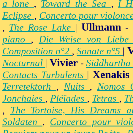
a lone
,
Toward the Sea
,
I H
Eclipse
,
Concerto pour violonc
Ullmann
,
The Rose Lake
|
-
piano
,
Die Weise von Lieb
V
Composition n°2
,
Sonate n°5
|
Vivier
Nocturnal
|
-
Siddhartha
Xenakis
Contacts Turbulents
|
Terretektorh
,
Nuits
,
Nomos
Jonchaies
,
Pléïades
,
Tetras
,
Th
,
The Tortoise, His Dreams 
Soldaten
,
Concerto pour vio