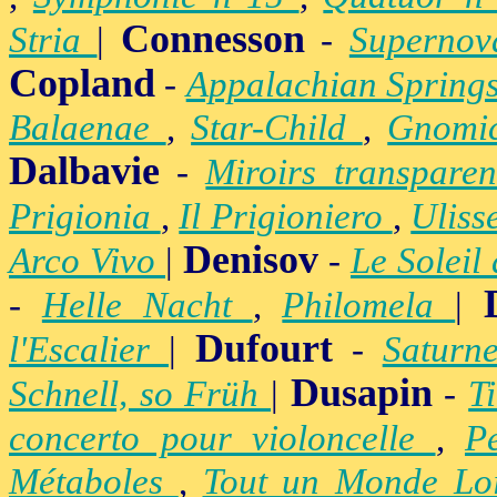
Connesson
Stria
|
-
Superno
Copland
-
Appalachian Spring
Balaenae
,
Star-Child
,
Gnomic
Dalbavie
-
Miroirs transpare
Prigionia
,
Il Prigioniero
,
Uliss
Denisov
Arco Vivo
|
-
Le Soleil
-
Helle Nacht
,
Philomela
|
Dufourt
l'Escalier
|
-
Satur
Dusapin
Schnell, so Früh
|
-
T
concerto pour violoncelle
,
P
Métaboles
,
Tout un Monde Lo