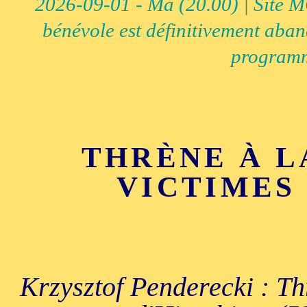
2026-09-01 - Ma (20.00) | Site MCI
bénévole est définitivement aban
programm
THRÈNE À L
VICTIMES
Krzysztof Penderecki : T