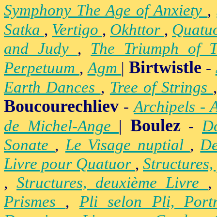
Symphony The Age of Anxiety
,
Satka
,
Vertigo
,
Okhttor
,
Quatu
and Judy
,
The Triumph of 
Birtwistle
Perpetuum
,
Agm
|
-
Earth Dances
,
Tree of Strings
Boucourechliev
-
Archipels - 
Boulez
de Michel-Ange
|
-
D
Sonate
,
Le Visage nuptial
,
De
Livre pour Quatuor
,
Structures,
,
Structures, deuxième Livre
Prismes
,
Pli selon Pli, Por