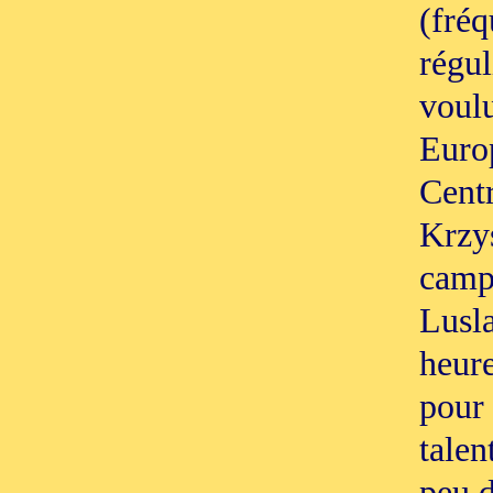
(fré
régul
voulu
Europ
Cent
Krzys
camp
Lusla
heure
pour 
talen
peu d