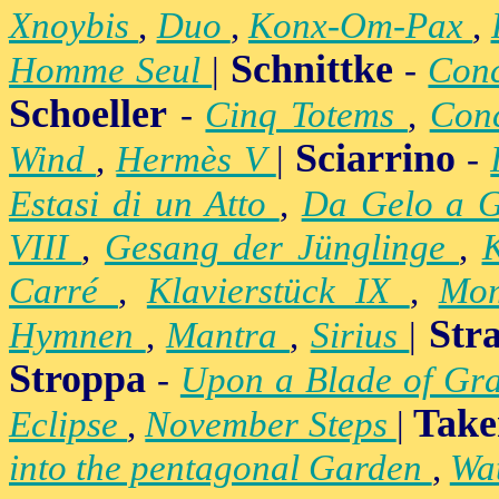
Xnoybis
,
Duo
,
Konx-Om-Pax
,
Schnittke
Homme Seul
|
-
Conc
Schoeller
-
Cinq Totems
,
Conc
Sciarrino
Wind
,
Hermès V
|
-
Estasi di un Atto
,
Da Gelo a 
VIII
,
Gesang der Jünglinge
,
K
Carré
,
Klavierstück IX
,
Mo
Str
Hymnen
,
Mantra
,
Sirius
|
Stroppa
-
Upon a Blade of Gr
Take
Eclipse
,
November Steps
|
into the pentagonal Garden
,
Wa