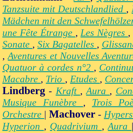
Tanzsuite mit Deutschlandlied
,
Mädchen mit den Schwefelhölz
une Fête Étrange
,
Les Nègres
Sonate
,
Six Bagatelles
,
Glissa
,
Aventures et Nouvelles Aventu
Quatuor à cordes n°2
,
Contin
Macabre
,
Trio
,
Etudes
,
Concer
Lindberg
-
Kraft
,
Aura
,
Con
Musique Funèbre
,
Trois Po
Machover
Orchestre
|
-
Hypers
Hyperion
,
Quadrivium
,
Aura