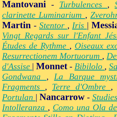
Mantovani
-
Turbulences
,
clarinette Luminarium
,
Zvero
Martin
Messi
-
Stentor
,
Iris
|
Vingt Regards sur l'Enfant Jé
Études de Rythme
,
Oiseaux ex
Resurrectionem Mortuorum
,
De
Monnet
d'Assise
|
-
Bibilolo
,
S
Gondwana
,
La Barque mys
Fragments
,
Terre d'Ombre
Nancarrow
Portulan
|
-
Studie
Intolleranza
,
Como una Ola de