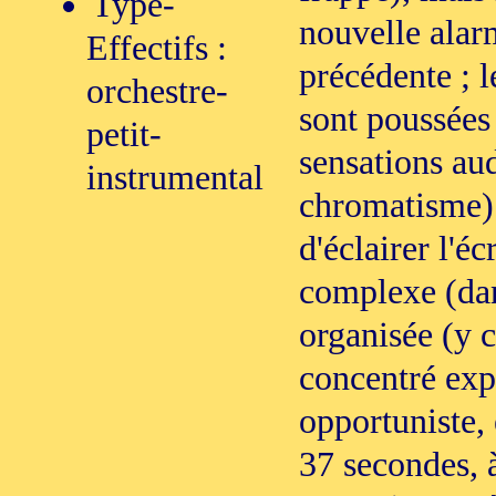
Type-
nouvelle alarm
Effectifs :
précédente ; l
orchestre-
sont poussée
petit-
sensations aud
instrumental
chromatisme) 
d'éclairer l'é
complexe (dans
organisée (y c
concentré expre
opportuniste, 
37 secondes, 