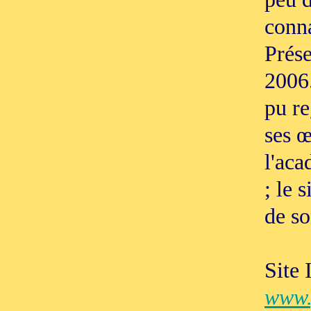
conna
Prése
2006.
pu re
ses œ
l'aca
; le 
de so
Site 
www.