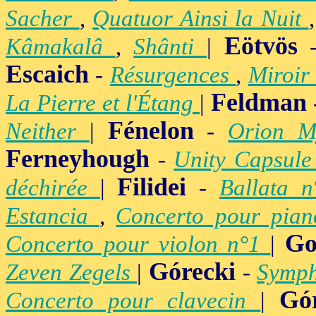
Sacher
,
Quatuor Ainsi la Nuit
Eötvös
Kâmakalâ
,
Shânti
|
Escaich
-
Résurgences
,
Miroir
Feldman
La Pierre et l'Étang
|
Fénelon
Neither
|
-
Orion M
Ferneyhough
-
Unity Capsul
Filidei
déchirée
|
-
Ballata 
Estancia
,
Concerto pour pia
Go
Concerto pour violon n°1
|
Górecki
Zeven Zegels
|
-
Symph
Gó
Concerto pour clavecin
|