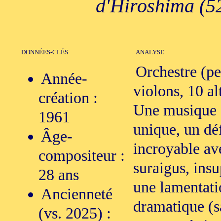
d'Hiroshima (52
DONNÉES-CLÉS
ANALYSE
Orchestre (pe
Année-
violons, 10 al
création :
Une musique d
1961
unique, un dé
Âge-
incroyable av
compositeur :
suraigus, insu
28 ans
une lamentati
Ancienneté
dramatique (s
(vs. 2025) :