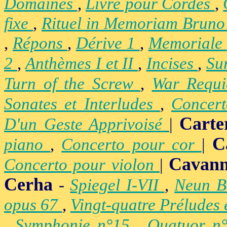
Domaines
,
Livre pour Cordes
,
fixe
,
Rituel in Memoriam Brun
,
Répons
,
Dérive 1
,
Memoriale
2
,
Anthèmes I et II
,
Incises
,
Su
Turn of the Screw
,
War Requ
Sonates et Interludes
,
Concer
Carte
D'un Geste Apprivoisé
|
C
piano
,
Concerto pour cor
|
Cavan
Concerto pour violon
|
Cerha
-
Spiegel I-VII
,
Neun B
opus 67
,
Vingt-quatre Préludes
,
Symphonie n°15
,
Quatuor n