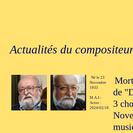
Actualités du compositeur
Né le 23
Mort
Novembre
1933
de "D
M.A.J.-
3 chœ
Actus :
2024/02/18.
Nove
music