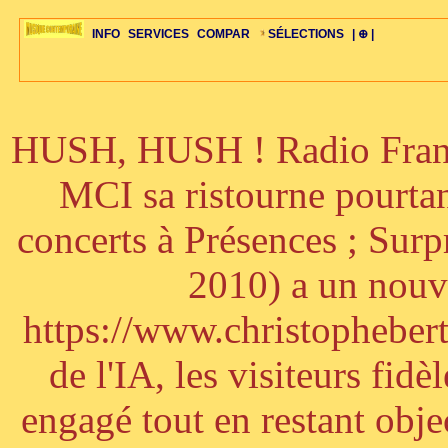
INFO
SERVICES
COMPAR
SÉLECTIONS
| ⊕ |
HUSH, HUSH ! Radio France
ÉDITORIAUX
MAJ-LISTE
SÉLECTION
SÉLECTION
20ÈME PARAL
ARCH-CONCERTS
GUIDE-EXPRESS
COMPOS-INTRO
ACTUS-CONCERTS
1001 CD
TOP-REC
PIANO-CONC
COMPO-INDIV
ŒUVRES
LIENS
HISTOIRE
BONUS-ROMANS
RADIOS
BIOGRAPHIES
VIOLON-C
PAYS
ŒUVRES-INDIV
VIDÉOS
STYLES-ÉCOLES
ALTO-C
BONUS-FILMS
PERSPECTIVE
PLAN
GRAND-INSTR
CELLO-C
FAQS
LIED
B
MCI sa ristourne pourta
concerts à Présences ; Sur
2010) a un nouve
https://www.christophebertr
de l'IA, les visiteurs fi
engagé tout en restant objec