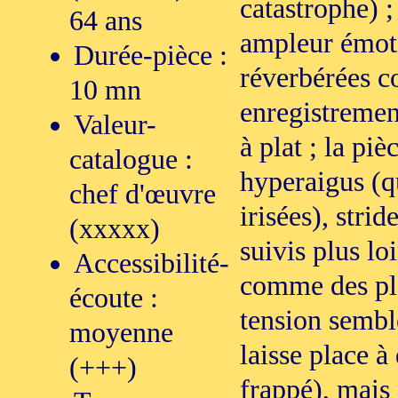
catastrophe) ;
64 ans
ampleur émoti
Durée-pièce :
réverbérées c
10 mn
enregistremen
Valeur-
à plat ; la pi
catalogue :
hyperaigus (qu
chef d'œuvre
irisées), stri
(xxxxx)
suivis plus l
Accessibilité-
comme des pla
écoute :
tension semble
moyenne
laisse place à
(+++)
frappé), mais