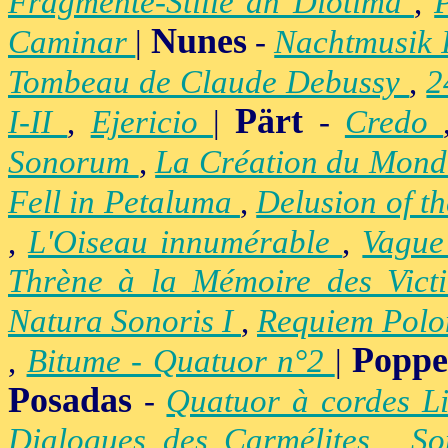
Fragmente-Stille an Diotima
,
Nunes
Caminar
|
-
Nachtmusik 
Tombeau de Claude Debussy
,
2
Pärt
I-II
,
Ejericio
|
-
Credo
Sonorum
,
La Création du Mon
Fell in Petaluma
,
Delusion of t
,
L'Oiseau innumérable
,
Vague
Thrène à la Mémoire des Vict
Natura Sonoris I
,
Requiem Polo
Popp
,
Bitume - Quatuor n°2
|
Posadas
-
Quatuor à cordes Li
Dialogues des Carmélites
,
So