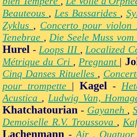
bien Tempéré
,
Le Voile d'Orph
Beauteous
,
Les Bassarides
,
Sy
Zyklus
,
Concerto pour violon
Tenebrae
,
Die Seele Muss vom 
Hurel
-
Loops III
,
Localized C
Jo
Métrique du Cri
,
Pregnant
|
Cinq Danses Rituelles
,
Concert
Kagel
pour trompette
|
-
Het
Acustica
,
Ludwig Van, Homag
Khatchatourian
-
Gayaneh
,
Demoiselle R.V. Troussova
,
Ka
Lachenmann
-
Air
,
Quatuor