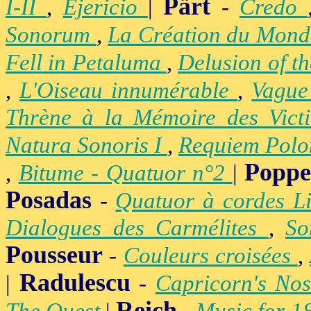
Pärt
I-II
,
Ejericio
|
-
Credo
Sonorum
,
La Création du Mon
Fell in Petaluma
,
Delusion of t
,
L'Oiseau innumérable
,
Vague
Thrène à la Mémoire des Vict
Natura Sonoris I
,
Requiem Polo
Popp
,
Bitume - Quatuor n°2
|
Posadas
-
Quatuor à cordes Li
Dialogues des Carmélites
,
So
Pousseur
-
Couleurs croisées
,
Radulescu
|
-
Capricorn's Nos
Reich