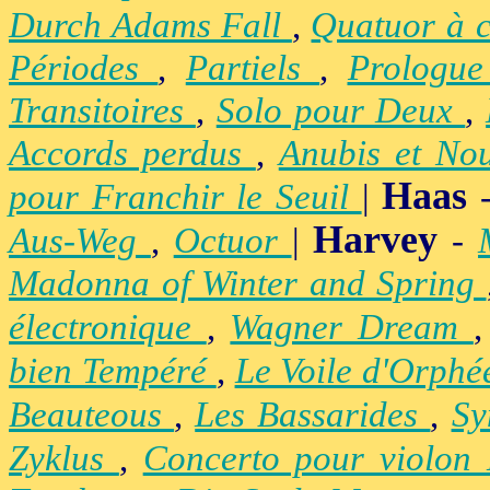
Durch Adams Fall
,
Quatuor à 
Périodes
,
Partiels
,
Prologu
Transitoires
,
Solo pour Deux
,
Accords perdus
,
Anubis et No
Haas
pour Franchir le Seuil
|
Harvey
Aus-Weg
,
Octuor
|
-
Madonna of Winter and Spring
électronique
,
Wagner Dream
bien Tempéré
,
Le Voile d'Orph
Beauteous
,
Les Bassarides
,
Sy
Zyklus
,
Concerto pour violon