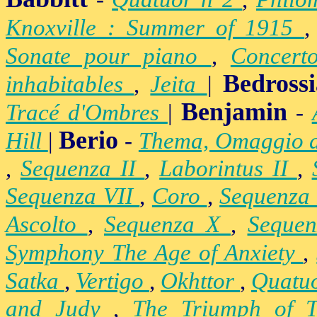
Knoxville : Summer of 1915
Sonate pour piano
,
Concert
Bedross
inhabitables
,
Jeita
|
Benjamin
Tracé d'Ombres
|
-
Berio
Hill
|
-
Thema, Omaggio 
,
Sequenza II
,
Laborintus II
,
Sequenza VII
,
Coro
,
Sequenza
Ascolto
,
Sequenza X
,
Seque
Symphony The Age of Anxiety
,
Satka
,
Vertigo
,
Okhttor
,
Quatu
and Judy
,
The Triumph of 