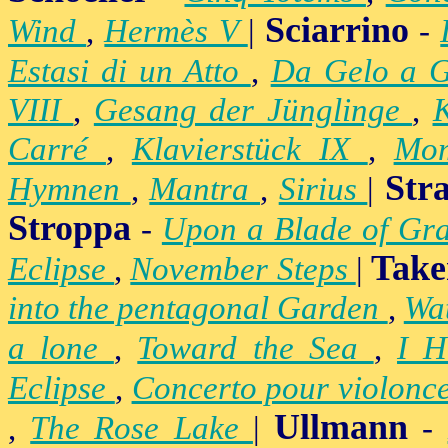
Sciarrino
Wind
,
Hermès V
|
-
Estasi di un Atto
,
Da Gelo a 
VIII
,
Gesang der Jünglinge
,
K
Carré
,
Klavierstück IX
,
Mo
Str
Hymnen
,
Mantra
,
Sirius
|
Stroppa
-
Upon a Blade of Gr
Take
Eclipse
,
November Steps
|
into the pentagonal Garden
,
Wa
a lone
,
Toward the Sea
,
I H
Eclipse
,
Concerto pour violonc
Ullmann
,
The Rose Lake
|
-