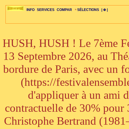
INFO
SERVICES
COMPAR
SÉLECTIONS
| ⊕ |
HUSH, HUSH ! Le 7ème Fest
ÉDITORIAUX
MAJ-LISTE
SÉLECTION
SÉLECTION
20ÈME PARAL
ARCH-CONCERTS
GUIDE-EXPRESS
COMPOS-INTRO
ACTUS-CONCERTS
1001 CD
TOP-REC
PIANO-CONC
COMPO-INDIV
ŒUVRES
LIENS
HISTOIRE
BONUS-ROMANS
RADIOS
BIOGRAPHIES
VIOLON-C
PAYS
ŒUVRES-INDIV
VIDÉOS
STYLES-ÉCOLES
ALTO-C
BONUS-FILMS
PERSPECTIVE
PLAN
GRAND-INSTR
CELLO-C
FAQS
LIED
B
13 Septembre 2026, au Théâ
bordure de Paris, avec un f
(https://festivalensemb
d'appliquer à un ami 
contractuelle de 30% pour 3
Christophe Bertrand (1981–