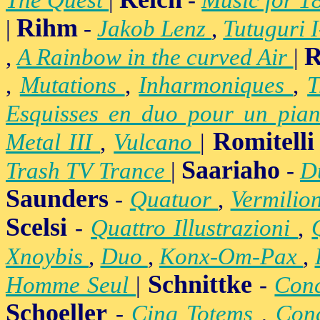
The Quest
|
-
Music for 1
Rihm
|
-
Jakob Lenz
,
Tutuguri 
R
,
A Rainbow in the curved Air
|
,
Mutations
,
Inharmoniques
,
T
Esquisses en duo pour un pian
Romitelli
Metal III
,
Vulcano
|
Saariaho
Trash TV Trance
|
-
D
Saunders
-
Quatuor
,
Vermilio
Scelsi
-
Quattro Illustrazioni
,
Xnoybis
,
Duo
,
Konx-Om-Pax
,
Schnittke
Homme Seul
|
-
Conc
Schoeller
-
Cinq Totems
,
Conc