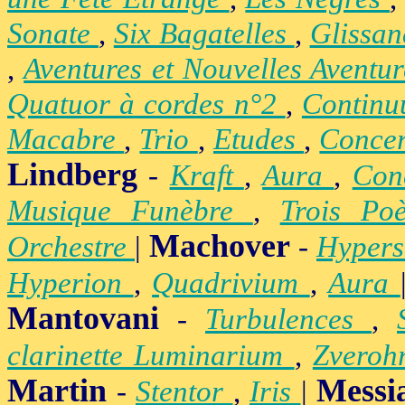
Sonate
,
Six Bagatelles
,
Glissa
,
Aventures et Nouvelles Aventu
Quatuor à cordes n°2
,
Contin
Macabre
,
Trio
,
Etudes
,
Concer
Lindberg
-
Kraft
,
Aura
,
Con
Musique Funèbre
,
Trois Po
Machover
Orchestre
|
-
Hypers
Hyperion
,
Quadrivium
,
Aura
Mantovani
-
Turbulences
,
clarinette Luminarium
,
Zvero
Martin
Messi
-
Stentor
,
Iris
|