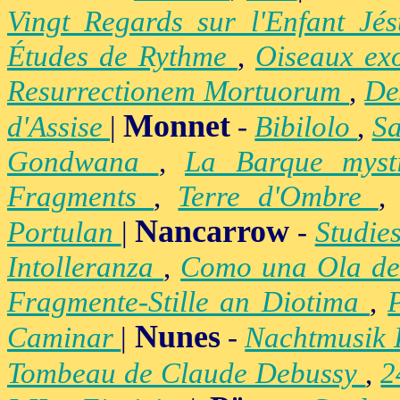
Vingt Regards sur l'Enfant Jé
Études de Rythme
,
Oiseaux ex
Resurrectionem Mortuorum
,
De
Monnet
d'Assise
|
-
Bibilolo
,
S
Gondwana
,
La Barque mys
Fragments
,
Terre d'Ombre
Nancarrow
Portulan
|
-
Studie
Intolleranza
,
Como una Ola de
Fragmente-Stille an Diotima
,
Nunes
Caminar
|
-
Nachtmusik 
Tombeau de Claude Debussy
,
2