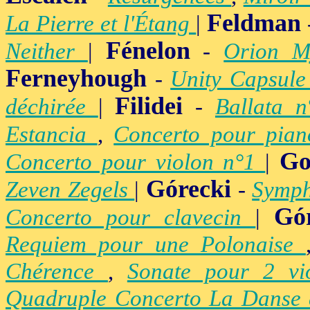
Feldman
La Pierre et l'Étang
|
Fénelon
Neither
|
-
Orion M
Ferneyhough
-
Unity Capsul
Filidei
déchirée
|
-
Ballata 
Estancia
,
Concerto pour pia
Go
Concerto pour violon n°1
|
Górecki
Zeven Zegels
|
-
Symph
Gó
Concerto pour clavecin
|
Requiem pour une Polonaise
Chérence
,
Sonate pour 2 vi
Quadruple Concerto La Danse