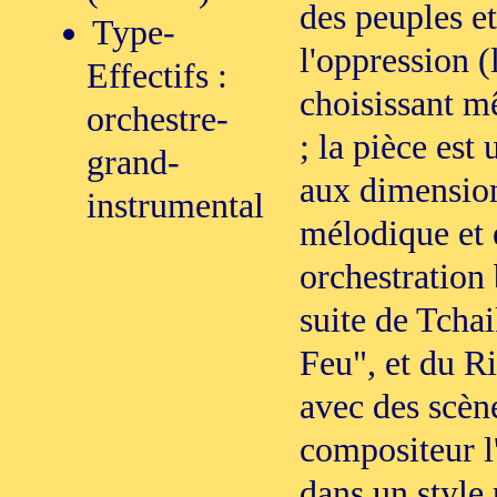
des peuples 
Type-
l'oppression 
Effectifs :
choisissant m
orchestre-
; la pièce es
grand-
aux dimensio
instrumental
mélodique et 
orchestration 
suite de Tcha
Feu", et du R
avec des scène
compositeur l
dans un style 