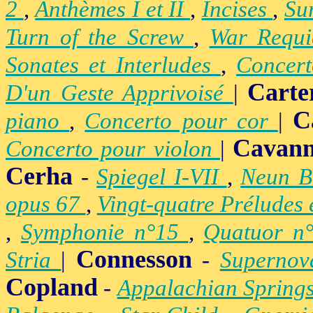
2
,
Anthèmes I et II
,
Incises
,
Su
Turn of the Screw
,
War Requ
Sonates et Interludes
,
Concer
Carte
D'un Geste Apprivoisé
|
C
piano
,
Concerto pour cor
|
Cavan
Concerto pour violon
|
Cerha
-
Spiegel I-VII
,
Neun B
opus 67
,
Vingt-quatre Préludes
,
Symphonie n°15
,
Quatuor n
Connesson
Stria
|
-
Superno
Copland
-
Appalachian Spring