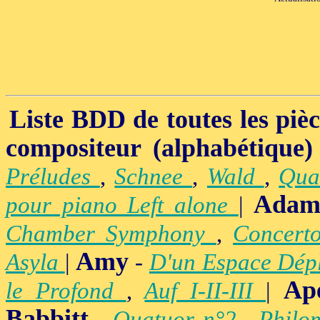
Liste BDD de toutes les pièce
compositeur (alphabétique)
Préludes
,
Schnee
,
Wald
,
Qua
Adam
pour piano Left alone
|
Chamber Symphony
,
Concert
Amy
Asyla
|
-
D'un Espace Dép
Ap
le Profond
,
Auf I-II-III
|
Babbitt
-
Quatuor n°2
,
Philo