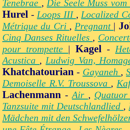
Tenebrae
,
Die Seele Muss vom 
Hurel
-
Loops III
,
Localized C
Jo
Métrique du Cri
,
Pregnant
|
Cinq Danses Rituelles
,
Concert
Kagel
pour trompette
|
-
Het
Acustica
,
Ludwig Van, Homag
Khatchatourian
-
Gayaneh
,
Demoiselle R.V. Troussova
,
Ka
Lachenmann
-
Air
,
Quatuor
Tanzsuite mit Deutschlandlied
,
Mädchen mit den Schwefelhölz
une Fête Étrange
,
Les Nègres