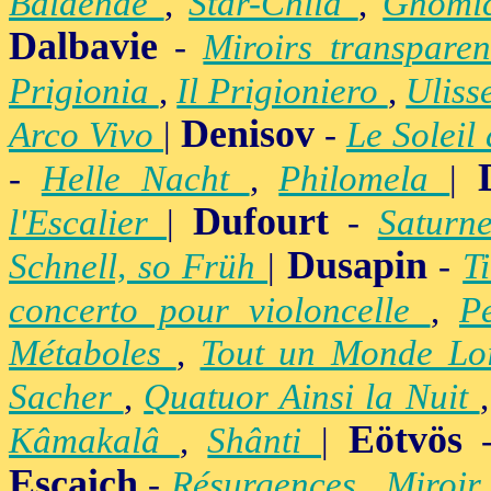
Balaenae
,
Star-Child
,
Gnomic
Dalbavie
-
Miroirs transpare
Prigionia
,
Il Prigioniero
,
Uliss
Denisov
Arco Vivo
|
-
Le Soleil
-
Helle Nacht
,
Philomela
|
Dufourt
l'Escalier
|
-
Satur
Dusapin
Schnell, so Früh
|
-
T
concerto pour violoncelle
,
P
Métaboles
,
Tout un Monde Lo
Sacher
,
Quatuor Ainsi la Nuit
Eötvös
Kâmakalâ
,
Shânti
|
Escaich
-
Résurgences
,
Miroir