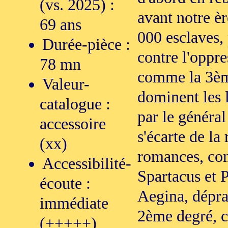
(vs. 2025) :
avant notre èr
69 ans
000 esclaves,
Durée-pièce :
contre l'oppr
78 mn
comme la 3ème
Valeur-
dominent les 
catalogue :
par le général
accessoire
s'écarte de la
(xx)
romances, co
Accessibilité-
Spartacus et P
écoute :
Aegina, dépra
immédiate
2ème degré, c'
(+++++)