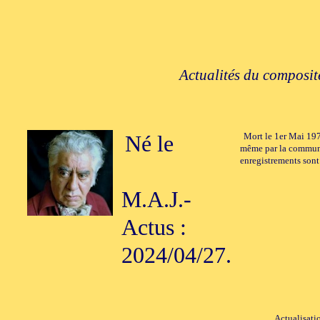
Actualités du composite
Né le
Mort le 1er Mai 1978
même par la communa
enregistrements sont
M.A.J.-
Actus :
2024/04/27.
Actualisati