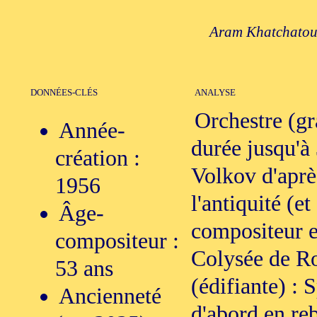
Aram Khatchatour
DONNÉES-CLÉS
ANALYSE
Orchestre (gr
Année-
durée jusqu'à 
création :
Volkov d'aprè
1956
l'antiquité (et
Âge-
compositeur e
compositeur :
Colysée de Rom
53 ans
(édifiante) : 
Ancienneté
d'abord en reb