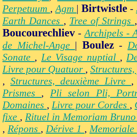
Birtwistle
Perpetuum
,
Agm
|
-
Earth Dances
,
Tree of Strings
Boucourechliev
-
Archipels - 
Boulez
de Michel-Ange
|
-
D
Sonate
,
Le Visage nuptial
,
De
Livre pour Quatuor
,
Structures,
,
Structures, deuxième Livre
Prismes
,
Pli selon Pli, Por
Domaines
,
Livre pour Cordes
,
fixe
,
Rituel in Memoriam Brun
,
Répons
,
Dérive 1
,
Memoriale