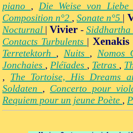
piano
,
Die Weise von Lieb
V
Composition n°2
,
Sonate n°5
|
Vivier
Nocturnal
|
-
Siddhartha
Xenakis
Contacts Turbulents
|
Terretektorh
,
Nuits
,
Nomos
Jonchaies
,
Pléïades
,
Tetras
,
Th
,
The Tortoise, His Dreams 
Soldaten
,
Concerto pour vio
Requiem pour un jeune Poète
,
P