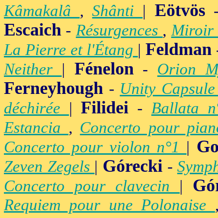
Eötvös
Kâmakalâ
,
Shânti
|
Escaich
-
Résurgences
,
Miroir
Feldman
La Pierre et l'Étang
|
Fénelon
Neither
|
-
Orion M
Ferneyhough
-
Unity Capsul
Filidei
déchirée
|
-
Ballata 
Estancia
,
Concerto pour pia
Go
Concerto pour violon n°1
|
Górecki
Zeven Zegels
|
-
Symph
Gó
Concerto pour clavecin
|
Requiem pour une Polonaise