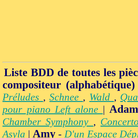
Liste BDD de toutes les pièce
compositeur (alphabétique)
Préludes
,
Schnee
,
Wald
,
Qua
Adam
pour piano Left alone
|
Chamber Symphony
,
Concert
Amy
Asyla
|
-
D'un Espace Dép