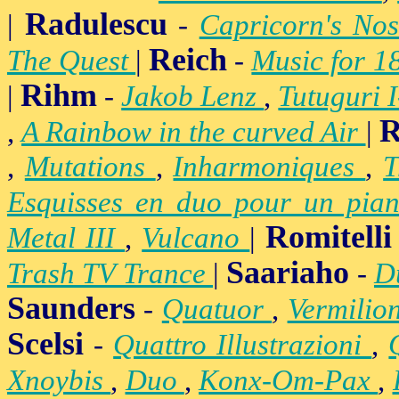
Radulescu
|
-
Capricorn's Nos
Reich
The Quest
|
-
Music for 1
Rihm
|
-
Jakob Lenz
,
Tutuguri 
R
,
A Rainbow in the curved Air
|
,
Mutations
,
Inharmoniques
,
T
Esquisses en duo pour un pian
Romitelli
Metal III
,
Vulcano
|
Saariaho
Trash TV Trance
|
-
D
Saunders
-
Quatuor
,
Vermilio
Scelsi
-
Quattro Illustrazioni
,
Xnoybis
,
Duo
,
Konx-Om-Pax
,