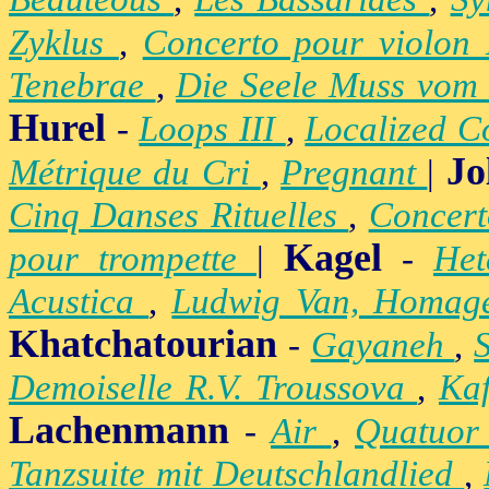
Zyklus
,
Concerto pour violon
Tenebrae
,
Die Seele Muss vom 
Hurel
-
Loops III
,
Localized C
Jo
Métrique du Cri
,
Pregnant
|
Cinq Danses Rituelles
,
Concert
Kagel
pour trompette
|
-
Het
Acustica
,
Ludwig Van, Homag
Khatchatourian
-
Gayaneh
,
Demoiselle R.V. Troussova
,
Ka
Lachenmann
-
Air
,
Quatuor
Tanzsuite mit Deutschlandlied
,