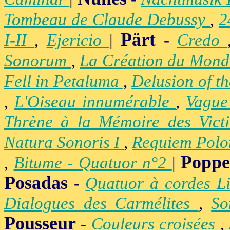
Tombeau de Claude Debussy
,
2
Pärt
I-II
,
Ejericio
|
-
Credo
Sonorum
,
La Création du Mon
Fell in Petaluma
,
Delusion of t
,
L'Oiseau innumérable
,
Vague
Thrène à la Mémoire des Vict
Natura Sonoris I
,
Requiem Polo
Popp
,
Bitume - Quatuor n°2
|
Posadas
-
Quatuor à cordes Li
Dialogues des Carmélites
,
So
Pousseur
-
Couleurs croisées
,