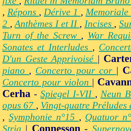
fixe
,
Rituel in Memoriam Brun
,
Répons
,
Dérive 1
,
Memoriale
2
,
Anthèmes I et II
,
Incises
,
Su
Turn of the Screw
,
War Requ
Sonates et Interludes
,
Concer
Carte
D'un Geste Apprivoisé
|
C
piano
,
Concerto pour cor
|
Cavan
Concerto pour violon
|
Cerha
-
Spiegel I-VII
,
Neun B
opus 67
,
Vingt-quatre Préludes
,
Symphonie n°15
,
Quatuor n
Connesson
Stria
|
-
Superno