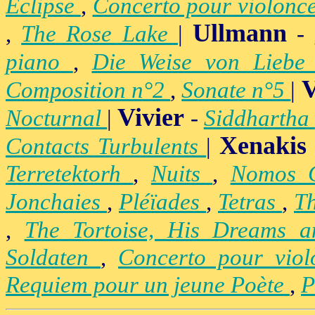
Eclipse
,
Concerto pour violonc
Ullmann
,
The Rose Lake
|
-
piano
,
Die Weise von Lieb
V
Composition n°2
,
Sonate n°5
|
Vivier
Nocturnal
|
-
Siddhartha
Xenakis
Contacts Turbulents
|
Terretektorh
,
Nuits
,
Nomos
Jonchaies
,
Pléïades
,
Tetras
,
Th
,
The Tortoise, His Dreams 
Soldaten
,
Concerto pour vio
Requiem pour un jeune Poète
,
P