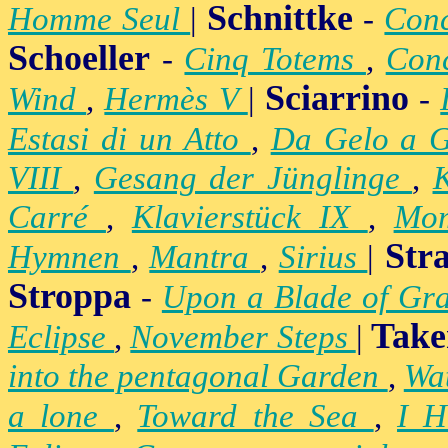
Schnittke
Homme Seul
|
-
Conc
Schoeller
-
Cinq Totems
,
Conc
Sciarrino
Wind
,
Hermès V
|
-
Estasi di un Atto
,
Da Gelo a 
VIII
,
Gesang der Jünglinge
,
K
Carré
,
Klavierstück IX
,
Mo
Str
Hymnen
,
Mantra
,
Sirius
|
Stroppa
-
Upon a Blade of Gr
Take
Eclipse
,
November Steps
|
into the pentagonal Garden
,
Wa
a lone
,
Toward the Sea
,
I H