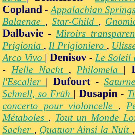
Copland
-
Appalachian Spring
Balaenae
,
Star-Child
,
Gnomic
Dalbavie
-
Miroirs transpare
Prigionia
,
Il Prigioniero
,
Uliss
Denisov
Arco Vivo
|
-
Le Soleil
-
Helle Nacht
,
Philomela
|
Dufourt
l'Escalier
|
-
Satur
Dusapin
Schnell, so Früh
|
-
T
concerto pour violoncelle
,
P
Métaboles
,
Tout un Monde Lo
Sacher
,
Quatuor Ainsi la Nuit