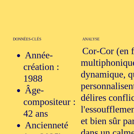
DONNÉES-CLÉS
ANALYSE
Cor-Cor (en f
Année-
multiphoniques
création :
dynamique, qu
1988
personnalisent
Âge-
délires confli
compositeur :
l'essoufflemen
42 ans
et bien sûr pa
Ancienneté
dans un calme 