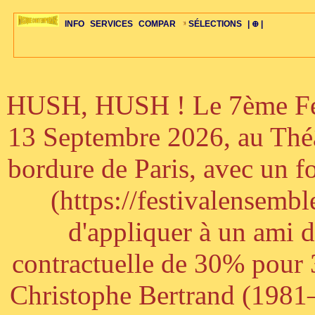
INFO
SERVICES
COMPAR
SÉLECTIONS
| ⊕ |
HUSH, HUSH ! Le 7ème Fest
ÉDITORIAUX
MAJ-LISTE
SÉLECTION
SÉLECTION
20ÈME PARAL
ARCH-CONCERTS
GUIDE-EXPRESS
COMPOS-INTRO
ACTUS-CONCERTS
1001 CD
TOP-REC
PIANO-CONC
COMPO-INDIV
ŒUVRES
LIENS
HISTOIRE
BONUS-ROMANS
RADIOS
BIOGRAPHIES
VIOLON-C
PAYS
ŒUVRES-INDIV
VIDÉOS
STYLES-ÉCOLES
ALTO-C
BONUS-FILMS
PERSPECTIVE
PLAN
GRAND-INSTR
CELLO-C
FAQS
LIED
B
13 Septembre 2026, au Théâ
bordure de Paris, avec un f
(https://festivalensemb
d'appliquer à un ami 
contractuelle de 30% pour 3
Christophe Bertrand (1981–