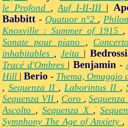
Ap
le Profond
,
Auf I-II-III
|
Babbitt
-
Quatuor n°2
,
Philo
Knoxville : Summer of 1915
Sonate pour piano
,
Concert
Bedross
inhabitables
,
Jeita
|
Benjamin
Tracé d'Ombres
|
-
Berio
Hill
|
-
Thema, Omaggio 
,
Sequenza II
,
Laborintus II
,
Sequenza VII
,
Coro
,
Sequenza
Ascolto
,
Sequenza X
,
Seque
Symphony The Age of Anxiety
,