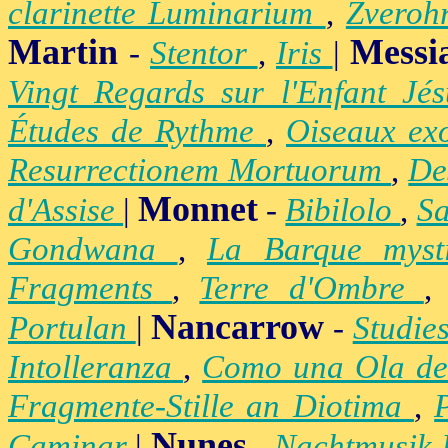
clarinette Luminarium
,
Zvero
Martin
Messi
-
Stentor
,
Iris
|
Vingt Regards sur l'Enfant Jé
Études de Rythme
,
Oiseaux ex
Resurrectionem Mortuorum
,
De
Monnet
d'Assise
|
-
Bibilolo
,
S
Gondwana
,
La Barque mys
Fragments
,
Terre d'Ombre
Nancarrow
Portulan
|
-
Studie
Intolleranza
,
Como una Ola de
Fragmente-Stille an Diotima
,
Nunes
Caminar
|
-
Nachtmusik 