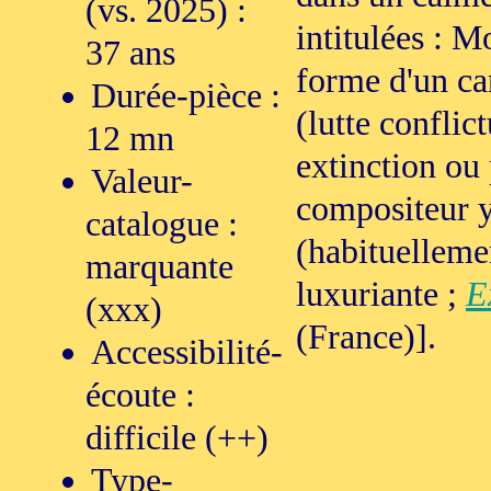
(vs. 2025) :
intitulées : 
37 ans
forme d'un ca
Durée-pièce :
(lutte conflic
12 mn
extinction ou 
Valeur-
compositeur y
catalogue :
(habituelleme
marquante
luxuriante ;
E
(xxx)
(France)].
Accessibilité-
écoute :
difficile (++)
Type-