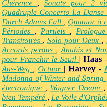
Chérence
,
Sonate pour 2 vi
Quadruple Concerto La Danse
Durch Adams Fall
,
Quatuor à 
Périodes
,
Partiels
,
Prologu
Transitoires
,
Solo pour Deux
,
Accords perdus
,
Anubis et No
Haas
pour Franchir le Seuil
|
Harvey
Aus-Weg
,
Octuor
|
-
Madonna of Winter and Spring
électronique
,
Wagner Dream
bien Tempéré
,
Le Voile d'Orph
Beauteous
,
Les Bassarides
,
Sy