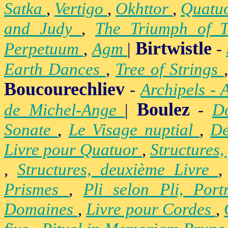
Satka
,
Vertigo
,
Okhttor
,
Quatu
and Judy
,
The Triumph of 
Birtwistle
Perpetuum
,
Agm
|
-
Earth Dances
,
Tree of Strings
Boucourechliev
-
Archipels - 
Boulez
de Michel-Ange
|
-
D
Sonate
,
Le Visage nuptial
,
De
Livre pour Quatuor
,
Structures,
,
Structures, deuxième Livre
Prismes
,
Pli selon Pli, Por
Domaines
,
Livre pour Cordes
,