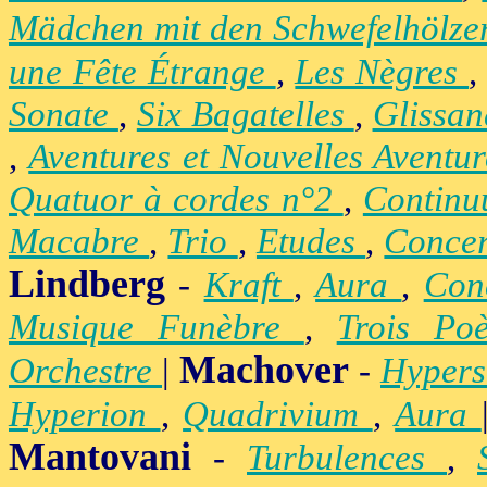
Mädchen mit den Schwefelhölz
une Fête Étrange
,
Les Nègres
Sonate
,
Six Bagatelles
,
Glissa
,
Aventures et Nouvelles Aventu
Quatuor à cordes n°2
,
Contin
Macabre
,
Trio
,
Etudes
,
Concer
Lindberg
-
Kraft
,
Aura
,
Con
Musique Funèbre
,
Trois Po
Machover
Orchestre
|
-
Hypers
Hyperion
,
Quadrivium
,
Aura
Mantovani
-
Turbulences
,