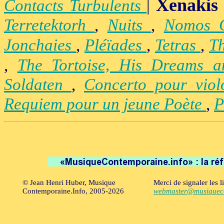
Xenakis
Contacts Turbulents
|
Terretektorh
,
Nuits
,
Nomos
Jonchaies
,
Pléïades
,
Tetras
,
Th
,
The Tortoise, His Dreams 
Soldaten
,
Concerto pour vio
Requiem pour un jeune Poète
,
P
© Jean Henri Huber, Musique
Merci de signaler les l
Contemporaine.Info, 2005-2026
webmaster@musiqueco