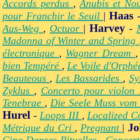
Accords perdus
,
Anubis et No
Haas
pour Franchir le Seuil
|
Harvey
Aus-Weg
,
Octuor
|
-
Madonna of Winter and Spring
électronique
,
Wagner Dream
bien Tempéré
,
Le Voile d'Orph
Beauteous
,
Les Bassarides
,
Sy
Zyklus
,
Concerto pour violon
Tenebrae
,
Die Seele Muss vom 
Hurel
-
Loops III
,
Localized C
Jo
Métrique du Cri
,
Pregnant
|