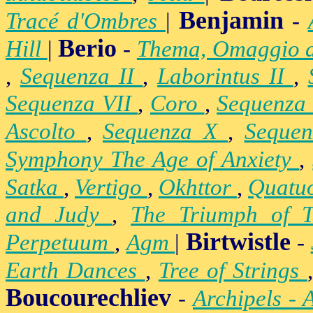
Benjamin
Tracé d'Ombres
|
-
Berio
Hill
|
-
Thema, Omaggio 
,
Sequenza II
,
Laborintus II
,
Sequenza VII
,
Coro
,
Sequenza
Ascolto
,
Sequenza X
,
Seque
Symphony The Age of Anxiety
,
Satka
,
Vertigo
,
Okhttor
,
Quatu
and Judy
,
The Triumph of 
Birtwistle
Perpetuum
,
Agm
|
-
Earth Dances
,
Tree of Strings
Boucourechliev
-
Archipels - 