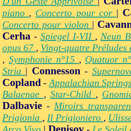
Carte
D'un Geste Apprivoisé
|
C
piano
,
Concerto pour cor
|
Cavan
Concerto pour violon
|
Cerha
-
Spiegel I-VII
,
Neun B
opus 67
,
Vingt-quatre Préludes
,
Symphonie n°15
,
Quatuor n
Connesson
Stria
|
-
Superno
Copland
-
Appalachian Spring
Balaenae
,
Star-Child
,
Gnomic
Dalbavie
-
Miroirs transpare
Prigionia
,
Il Prigioniero
,
Uliss
Denisov
Arco Vivo
|
-
Le Soleil