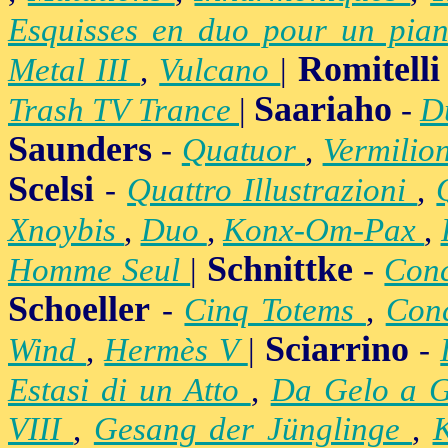
Esquisses en duo pour un pian
Romitelli
Metal III
,
Vulcano
|
Saariaho
Trash TV Trance
|
-
D
Saunders
-
Quatuor
,
Vermilio
Scelsi
-
Quattro Illustrazioni
,
Xnoybis
,
Duo
,
Konx-Om-Pax
,
Schnittke
Homme Seul
|
-
Conc
Schoeller
-
Cinq Totems
,
Conc
Sciarrino
Wind
,
Hermès V
|
-
Estasi di un Atto
,
Da Gelo a 
VIII
,
Gesang der Jünglinge
,
K