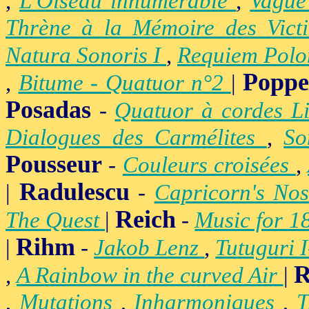
,
L'Oiseau innumérable
,
Vague
Thrène à la Mémoire des Vict
Natura Sonoris I
,
Requiem Polo
Popp
,
Bitume - Quatuor n°2
|
Posadas
-
Quatuor à cordes Li
Dialogues des Carmélites
,
So
Pousseur
-
Couleurs croisées
,
Radulescu
|
-
Capricorn's Nos
Reich
The Quest
|
-
Music for 1
Rihm
|
-
Jakob Lenz
,
Tutuguri 
R
,
A Rainbow in the curved Air
|
,
Mutations
,
Inharmoniques
,
T