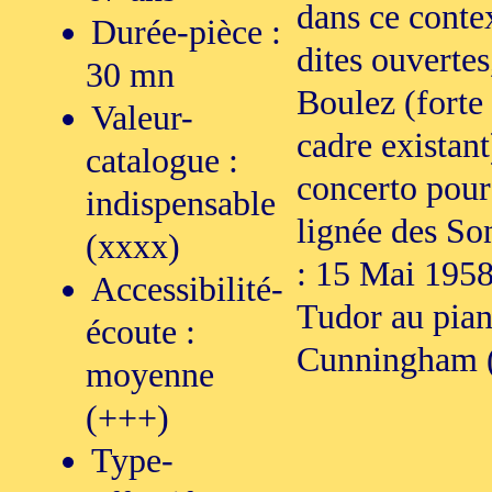
dans ce conte
Durée-pièce :
dites ouvertes
30 mn
Boulez (forte 
Valeur-
cadre existant
catalogue :
concerto pour
indispensable
lignée des Son
(xxxx)
: 15 Mai 195
Accessibilité-
Tudor au pian
écoute :
Cunningham 
moyenne
(+++)
Type-