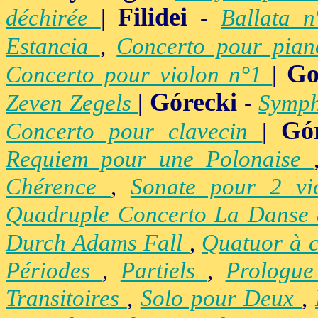
Filidei
déchirée
|
-
Ballata 
Estancia
,
Concerto pour pia
Go
Concerto pour violon n°1
|
Górecki
Zeven Zegels
|
-
Symph
Gó
Concerto pour clavecin
|
Requiem pour une Polonaise
Chérence
,
Sonate pour 2 vi
Quadruple Concerto La Danse
Durch Adams Fall
,
Quatuor à 
Périodes
,
Partiels
,
Prologu
Transitoires
,
Solo pour Deux
,