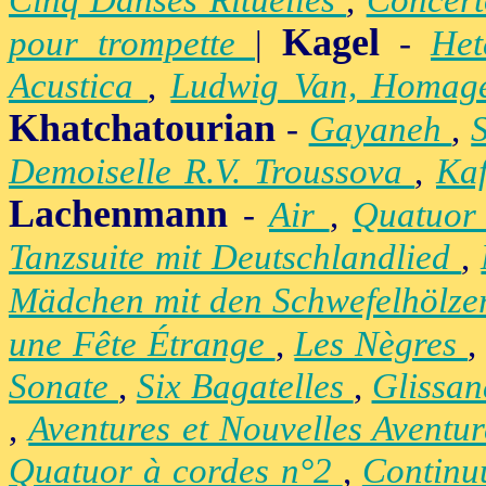
Cinq Danses Rituelles
,
Concert
Kagel
pour trompette
|
-
Het
Acustica
,
Ludwig Van, Homag
Khatchatourian
-
Gayaneh
,
Demoiselle R.V. Troussova
,
Ka
Lachenmann
-
Air
,
Quatuor
Tanzsuite mit Deutschlandlied
,
Mädchen mit den Schwefelhölz
une Fête Étrange
,
Les Nègres
Sonate
,
Six Bagatelles
,
Glissa
,
Aventures et Nouvelles Aventu
Quatuor à cordes n°2
,
Contin