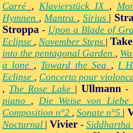
Carré
,
Klavierstück IX
,
Mo
Str
Hymnen
,
Mantra
,
Sirius
|
Stroppa
-
Upon a Blade of Gr
Take
Eclipse
,
November Steps
|
into the pentagonal Garden
,
Wa
a lone
,
Toward the Sea
,
I H
Eclipse
,
Concerto pour violonc
Ullmann
,
The Rose Lake
|
-
piano
,
Die Weise von Lieb
V
Composition n°2
,
Sonate n°5
|
Vivier
Nocturnal
|
-
Siddhartha