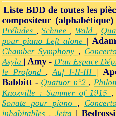
Liste BDD de toutes les pièce
compositeur (alphabétique)
Préludes
,
Schnee
,
Wald
,
Qua
Adam
pour piano Left alone
|
Chamber Symphony
,
Concert
Amy
Asyla
|
-
D'un Espace Dép
Ap
le Profond
,
Auf I-II-III
|
Babbitt
-
Quatuor n°2
,
Philo
Knoxville : Summer of 1915
Sonate pour piano
,
Concert
Bedross
inhabitables
,
Jeita
|