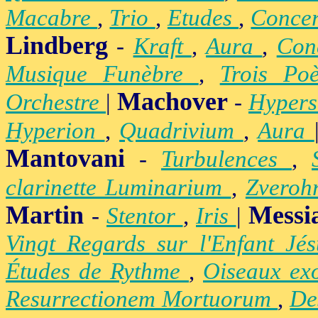
Macabre
,
Trio
,
Etudes
,
Concer
Lindberg
-
Kraft
,
Aura
,
Con
Musique Funèbre
,
Trois Po
Machover
Orchestre
|
-
Hypers
Hyperion
,
Quadrivium
,
Aura
Mantovani
-
Turbulences
,
clarinette Luminarium
,
Zvero
Martin
Messi
-
Stentor
,
Iris
|
Vingt Regards sur l'Enfant Jé
Études de Rythme
,
Oiseaux ex
Resurrectionem Mortuorum
,
De