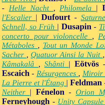
-
Helle Nacht
,
Philomela
|
Dufourt
l'Escalier
|
-
Satur
Dusapin
Schnell, so Früh
|
-
T
concerto pour violoncelle
,
P
Métaboles
,
Tout un Monde Lo
Sacher
,
Quatuor Ainsi la Nuit
Eötvös
Kâmakalâ
,
Shânti
|
Escaich
-
Résurgences
,
Miroir
Feldman
La Pierre et l'Étang
|
Fénelon
Neither
|
-
Orion M
Ferneyhough
-
Unity Capsul