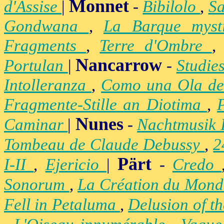
Monnet
d'Assise
|
-
Bibilolo
,
S
Gondwana
,
La Barque mys
Fragments
,
Terre d'Ombre
Nancarrow
Portulan
|
-
Studie
Intolleranza
,
Como una Ola de
Fragmente-Stille an Diotima
,
Nunes
Caminar
|
-
Nachtmusik 
Tombeau de Claude Debussy
,
2
Pärt
I-II
,
Ejericio
|
-
Credo
Sonorum
,
La Création du Mon
Fell in Petaluma
,
Delusion of t