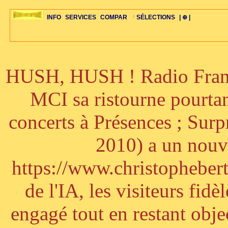
INFO
SERVICES
COMPAR
SÉLECTIONS
| ⊕ |
HUSH, HUSH ! Radio France
ÉDITORIAUX
MAJ-LISTE
SÉLECTION
SÉLECTION
20ÈME PARAL
ARCH-CONCERTS
GUIDE-EXPRESS
COMPOS-INTRO
ACTUS-CONCERTS
1001 CD
TOP-REC
PIANO-CONC
COMPO-INDIV
ŒUVRES
LIENS
HISTOIRE
BONUS-ROMANS
RADIOS
BIOGRAPHIES
VIOLON-C
PAYS
ŒUVRES-INDIV
VIDÉOS
STYLES-ÉCOLES
ALTO-C
BONUS-FILMS
PERSPECTIVE
PLAN
GRAND-INSTR
CELLO-C
FAQS
LIED
B
MCI sa ristourne pourta
concerts à Présences ; Sur
2010) a un nouve
https://www.christophebertr
de l'IA, les visiteurs fi
engagé tout en restant objec