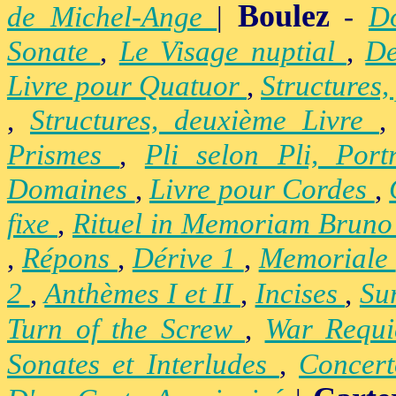
Boulez
de Michel-Ange
|
-
D
Sonate
,
Le Visage nuptial
,
De
Livre pour Quatuor
,
Structures,
,
Structures, deuxième Livre
Prismes
,
Pli selon Pli, Por
Domaines
,
Livre pour Cordes
,
fixe
,
Rituel in Memoriam Brun
,
Répons
,
Dérive 1
,
Memoriale
2
,
Anthèmes I et II
,
Incises
,
Su
Turn of the Screw
,
War Requ
Sonates et Interludes
,
Concer