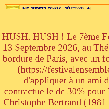
INFO
SERVICES
COMPAR
SÉLECTIONS
| ⊕ |
HUSH, HUSH ! Le 7ème Fest
ÉDITORIAUX
MAJ-LISTE
SÉLECTION
SÉLECTION
20ÈME PARAL
ARCH-CONCERTS
GUIDE-EXPRESS
COMPOS-INTRO
ACTUS-CONCERTS
1001 CD
TOP-REC
PIANO-CONC
COMPO-INDIV
ŒUVRES
LIENS
HISTOIRE
BONUS-ROMANS
RADIOS
BIOGRAPHIES
VIOLON-C
PAYS
ŒUVRES-INDIV
VIDÉOS
STYLES-ÉCOLES
ALTO-C
BONUS-FILMS
PERSPECTIVE
PLAN
GRAND-INSTR
CELLO-C
FAQS
LIED
B
13 Septembre 2026, au Théâ
bordure de Paris, avec un f
(https://festivalensemb
d'appliquer à un ami 
contractuelle de 30% pour 3
Christophe Bertrand (1981–