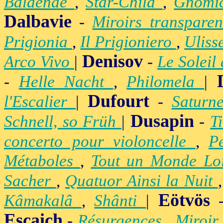
Balaenae
,
Star-Child
,
Gnomic
Dalbavie
-
Miroirs transpare
Prigionia
,
Il Prigioniero
,
Uliss
Denisov
Arco Vivo
|
-
Le Soleil
-
Helle Nacht
,
Philomela
|
Dufourt
l'Escalier
|
-
Satur
Dusapin
Schnell, so Früh
|
-
T
concerto pour violoncelle
,
P
Métaboles
,
Tout un Monde Lo
Sacher
,
Quatuor Ainsi la Nuit
Eötvös
Kâmakalâ
,
Shânti
|
Escaich
-
Résurgences
,
Miroir