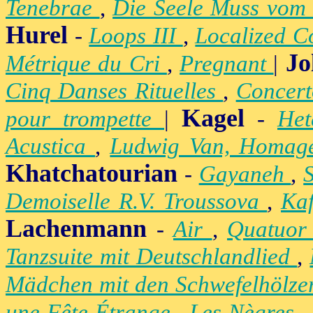
Tenebrae
,
Die Seele Muss vom 
Hurel
-
Loops III
,
Localized C
Jo
Métrique du Cri
,
Pregnant
|
Cinq Danses Rituelles
,
Concert
Kagel
pour trompette
|
-
Het
Acustica
,
Ludwig Van, Homag
Khatchatourian
-
Gayaneh
,
Demoiselle R.V. Troussova
,
Ka
Lachenmann
-
Air
,
Quatuor
Tanzsuite mit Deutschlandlied
,
Mädchen mit den Schwefelhölz
une Fête Étrange
,
Les Nègres