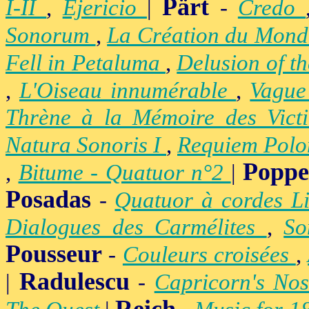
Pärt
I-II
,
Ejericio
|
-
Credo
Sonorum
,
La Création du Mon
Fell in Petaluma
,
Delusion of t
,
L'Oiseau innumérable
,
Vague
Thrène à la Mémoire des Vict
Natura Sonoris I
,
Requiem Polo
Popp
,
Bitume - Quatuor n°2
|
Posadas
-
Quatuor à cordes Li
Dialogues des Carmélites
,
So
Pousseur
-
Couleurs croisées
,
Radulescu
|
-
Capricorn's Nos