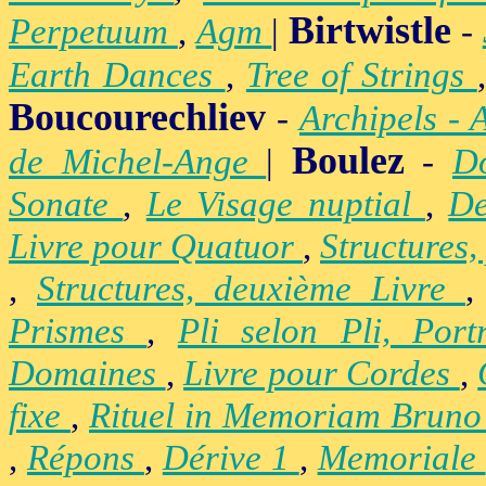
Birtwistle
Perpetuum
,
Agm
|
-
Earth Dances
,
Tree of Strings
Boucourechliev
-
Archipels - 
Boulez
de Michel-Ange
|
-
D
Sonate
,
Le Visage nuptial
,
De
Livre pour Quatuor
,
Structures,
,
Structures, deuxième Livre
Prismes
,
Pli selon Pli, Por
Domaines
,
Livre pour Cordes
,
fixe
,
Rituel in Memoriam Brun
,
Répons
,
Dérive 1
,
Memoriale