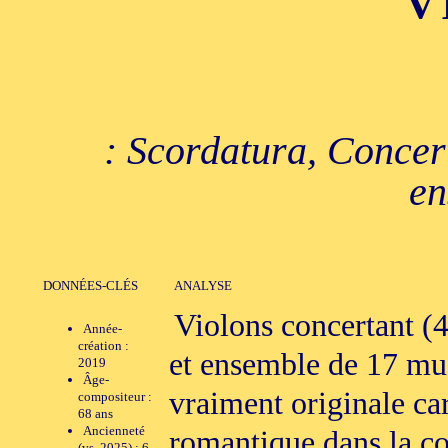
V
: Scordatura, Concert
en
DONNÉES-CLÉS
ANALYSE
Violons concertant (
Année-
création :
et ensemble de 17 mus
2019
Âge-
vraiment originale car
compositeur :
68 ans
Ancienneté
romantique dans la co
(vs. 2025) : 6