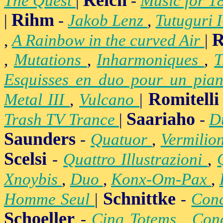
Reich
The Quest
|
-
Music for 1
Rihm
|
-
Jakob Lenz
,
Tutuguri 
R
,
A Rainbow in the curved Air
|
,
Mutations
,
Inharmoniques
,
T
Esquisses en duo pour un pian
Romitelli
Metal III
,
Vulcano
|
Saariaho
Trash TV Trance
|
-
D
Saunders
-
Quatuor
,
Vermilio
Scelsi
-
Quattro Illustrazioni
,
Xnoybis
,
Duo
,
Konx-Om-Pax
,
Schnittke
Homme Seul
|
-
Conc
Schoeller
-
Cinq Totems
,
Conc