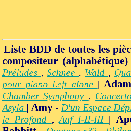
Liste BDD de toutes les pièce
compositeur (alphabétique)
Préludes
,
Schnee
,
Wald
,
Qua
Adam
pour piano Left alone
|
Chamber Symphony
,
Concert
Amy
Asyla
|
-
D'un Espace Dép
Ap
le Profond
,
Auf I-II-III
|
Babbitt