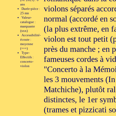
ans
violons séparés accor
Durée-pièce :
25 mn
normal (accordé en sol
Valeur-
catalogue :
(la plus extrême, en f
marquante
(xxx)
Accessibilité-
violon est tout petit 
écoute :
moyenne
près du manche ; en p
(+++)
Type-
fameuses cordes à vi
Effectifs :
concerto-
violon
"Concerto à la Mémoi
les 3 mouvements (In
Matchiche), plutôt ra
distinctes, le 1er sy
(trames et pizzicati 