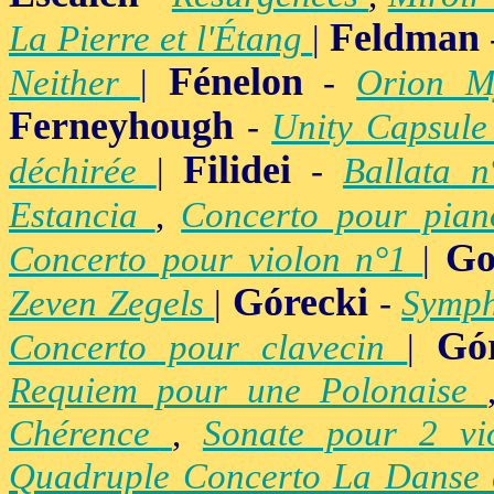
Feldman
La Pierre et l'Étang
|
Fénelon
Neither
|
-
Orion M
Ferneyhough
-
Unity Capsul
Filidei
déchirée
|
-
Ballata 
Estancia
,
Concerto pour pia
Go
Concerto pour violon n°1
|
Górecki
Zeven Zegels
|
-
Symph
Gó
Concerto pour clavecin
|
Requiem pour une Polonaise
Chérence
,
Sonate pour 2 vi
Quadruple Concerto La Danse