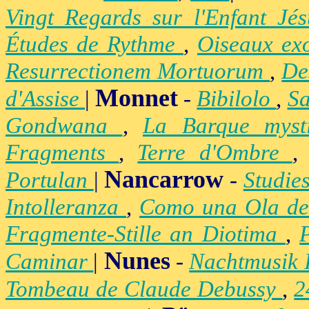
Vingt Regards sur l'Enfant Jé
Études de Rythme
,
Oiseaux ex
Resurrectionem Mortuorum
,
De
Monnet
d'Assise
|
-
Bibilolo
,
S
Gondwana
,
La Barque mys
Fragments
,
Terre d'Ombre
Nancarrow
Portulan
|
-
Studie
Intolleranza
,
Como una Ola de
Fragmente-Stille an Diotima
,
Nunes
Caminar
|
-
Nachtmusik 
Tombeau de Claude Debussy
,
2