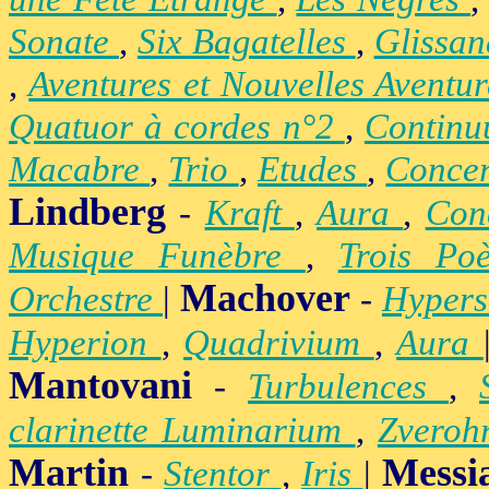
Sonate
,
Six Bagatelles
,
Glissa
,
Aventures et Nouvelles Aventu
Quatuor à cordes n°2
,
Contin
Macabre
,
Trio
,
Etudes
,
Concer
Lindberg
-
Kraft
,
Aura
,
Con
Musique Funèbre
,
Trois Po
Machover
Orchestre
|
-
Hypers
Hyperion
,
Quadrivium
,
Aura
Mantovani
-
Turbulences
,
clarinette Luminarium
,
Zvero
Martin
Messi
-
Stentor
,
Iris
|