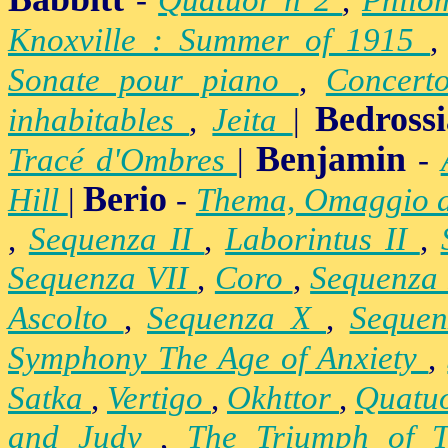
-
Quatuor n°2
,
Philo
Knoxville : Summer of 1915
Sonate pour piano
,
Concert
Bedross
inhabitables
,
Jeita
|
Benjamin
Tracé d'Ombres
|
-
Berio
Hill
|
-
Thema, Omaggio 
,
Sequenza II
,
Laborintus II
,
Sequenza VII
,
Coro
,
Sequenza
Ascolto
,
Sequenza X
,
Seque
Symphony The Age of Anxiety
,
Satka
,
Vertigo
,
Okhttor
,
Quatu
and Judy
,
The Triumph of 