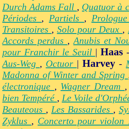
Durch Adams Fall
,
Quatuor à 
Périodes
,
Partiels
,
Prologu
Transitoires
,
Solo pour Deux
,
Accords perdus
,
Anubis et No
Haas
pour Franchir le Seuil
|
Harvey
Aus-Weg
,
Octuor
|
-
Madonna of Winter and Spring
électronique
,
Wagner Dream
bien Tempéré
,
Le Voile d'Orph
Beauteous
,
Les Bassarides
,
Sy
Zyklus
,
Concerto pour violon