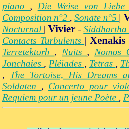
piano
,
Die Weise von Lieb
V
Composition n°2
,
Sonate n°5
|
Vivier
Nocturnal
|
-
Siddhartha
Xenakis
Contacts Turbulents
|
Terretektorh
,
Nuits
,
Nomos
Jonchaies
,
Pléïades
,
Tetras
,
Th
,
The Tortoise, His Dreams 
Soldaten
,
Concerto pour vio
Requiem pour un jeune Poète
,
P