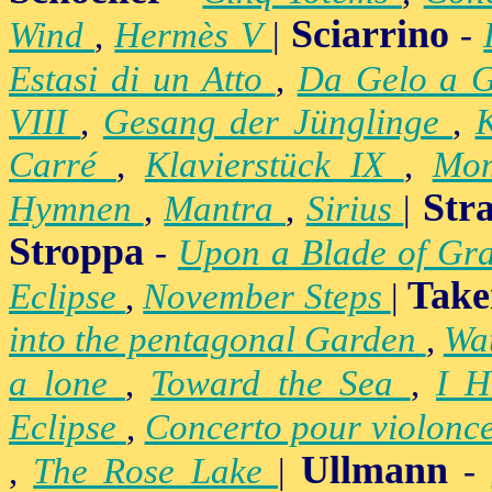
Sciarrino
Wind
,
Hermès V
|
-
Estasi di un Atto
,
Da Gelo a 
VIII
,
Gesang der Jünglinge
,
K
Carré
,
Klavierstück IX
,
Mo
Str
Hymnen
,
Mantra
,
Sirius
|
Stroppa
-
Upon a Blade of Gr
Take
Eclipse
,
November Steps
|
into the pentagonal Garden
,
Wa
a lone
,
Toward the Sea
,
I H
Eclipse
,
Concerto pour violonc
Ullmann
,
The Rose Lake
|
-