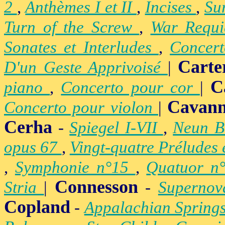
2
,
Anthèmes I et II
,
Incises
,
Su
Turn of the Screw
,
War Requ
Sonates et Interludes
,
Concer
Carte
D'un Geste Apprivoisé
|
C
piano
,
Concerto pour cor
|
Cavan
Concerto pour violon
|
Cerha
-
Spiegel I-VII
,
Neun B
opus 67
,
Vingt-quatre Préludes
,
Symphonie n°15
,
Quatuor n
Connesson
Stria
|
-
Superno
Copland
-
Appalachian Spring