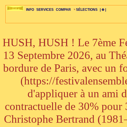
INFO
SERVICES
COMPAR
SÉLECTIONS
| ⊕ |
HUSH, HUSH ! Le 7ème Fest
ÉDITORIAUX
MAJ-LISTE
SÉLECTION
SÉLECTION
20ÈME PARAL
ARCH-CONCERTS
GUIDE-EXPRESS
COMPOS-INTRO
ACTUS-CONCERTS
1001 CD
TOP-REC
PIANO-CONC
COMPO-INDIV
ŒUVRES
LIENS
HISTOIRE
BONUS-ROMANS
RADIOS
BIOGRAPHIES
VIOLON-C
PAYS
ŒUVRES-INDIV
VIDÉOS
STYLES-ÉCOLES
ALTO-C
BONUS-FILMS
PERSPECTIVE
PLAN
GRAND-INSTR
CELLO-C
FAQS
LIED
B
13 Septembre 2026, au Théâ
bordure de Paris, avec un f
(https://festivalensemb
d'appliquer à un ami 
contractuelle de 30% pour 3
Christophe Bertrand (1981–