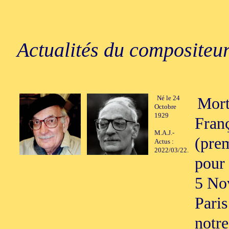
Actualités du compositeur
Né le 24
Mort
Octobre
1929
Fran
M.A.J.-
(pre
Actus :
2022/03/22.
pour 
5 Nov
Paris
notre