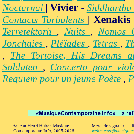
Vivier
Nocturnal
|
-
Siddhartha
Xenakis
Contacts Turbulents
|
Terretektorh
,
Nuits
,
Nomos
Jonchaies
,
Pléïades
,
Tetras
,
Th
,
The Tortoise, His Dreams 
Soldaten
,
Concerto pour vio
Requiem pour un jeune Poète
,
P
© Jean Henri Huber, Musique
Merci de signaler les l
Contemporaine.Info, 2005-2026
webmaster@musiqueco