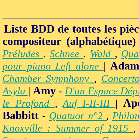
Liste BDD de toutes les pièce
compositeur (alphabétique)
Préludes
,
Schnee
,
Wald
,
Qua
Adam
pour piano Left alone
|
Chamber Symphony
,
Concert
Amy
Asyla
|
-
D'un Espace Dép
Ap
le Profond
,
Auf I-II-III
|
Babbitt
-
Quatuor n°2
,
Philo
Knoxville : Summer of 1915