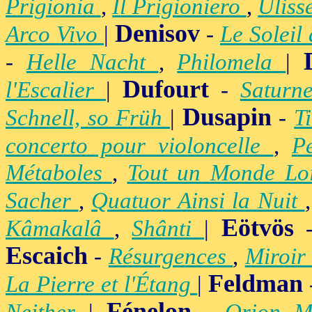
Prigionia
,
Il Prigioniero
,
Uliss
Denisov
Arco Vivo
|
-
Le Soleil
-
Helle Nacht
,
Philomela
|
Dufourt
l'Escalier
|
-
Satur
Dusapin
Schnell, so Früh
|
-
T
concerto pour violoncelle
,
P
Métaboles
,
Tout un Monde Lo
Sacher
,
Quatuor Ainsi la Nuit
Eötvös
Kâmakalâ
,
Shânti
|
Escaich
-
Résurgences
,
Miroir
Feldman
La Pierre et l'Étang
|
Fénelon