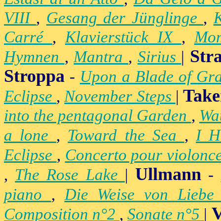
VIII
,
Gesang der Jünglinge
,
K
Carré
,
Klavierstück IX
,
Mo
Str
Hymnen
,
Mantra
,
Sirius
|
Stroppa
-
Upon a Blade of Gr
Take
Eclipse
,
November Steps
|
into the pentagonal Garden
,
Wa
a lone
,
Toward the Sea
,
I H
Eclipse
,
Concerto pour violonc
Ullmann
,
The Rose Lake
|
-
piano
,
Die Weise von Lieb
V
Composition n°2
,
Sonate n°5
|