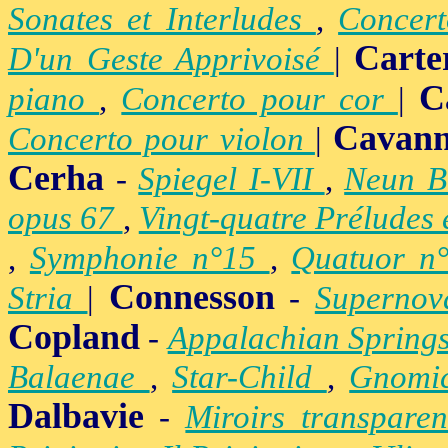
Sonates et Interludes
,
Concer
Carte
D'un Geste Apprivoisé
|
C
piano
,
Concerto pour cor
|
Cavan
Concerto pour violon
|
Cerha
-
Spiegel I-VII
,
Neun B
opus 67
,
Vingt-quatre Préludes
,
Symphonie n°15
,
Quatuor n
Connesson
Stria
|
-
Superno
Copland
-
Appalachian Spring
Balaenae
,
Star-Child
,
Gnomic
Dalbavie
-
Miroirs transpare