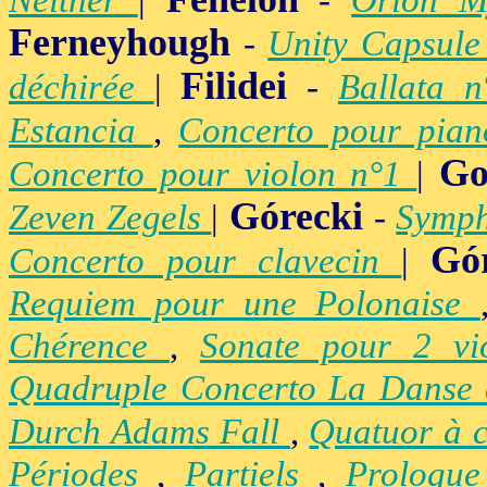
Neither
|
-
Orion M
Ferneyhough
-
Unity Capsul
Filidei
déchirée
|
-
Ballata 
Estancia
,
Concerto pour pia
Go
Concerto pour violon n°1
|
Górecki
Zeven Zegels
|
-
Symph
Gó
Concerto pour clavecin
|
Requiem pour une Polonaise
Chérence
,
Sonate pour 2 vi
Quadruple Concerto La Danse
Durch Adams Fall
,
Quatuor à 
Périodes
,
Partiels
,
Prologu