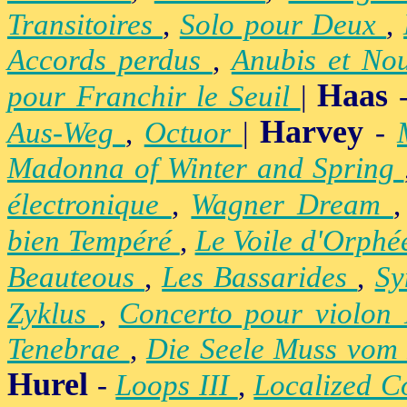
Transitoires
,
Solo pour Deux
,
Accords perdus
,
Anubis et No
Haas
pour Franchir le Seuil
|
Harvey
Aus-Weg
,
Octuor
|
-
Madonna of Winter and Spring
électronique
,
Wagner Dream
bien Tempéré
,
Le Voile d'Orph
Beauteous
,
Les Bassarides
,
Sy
Zyklus
,
Concerto pour violon
Tenebrae
,
Die Seele Muss vom 
Hurel
-
Loops III
,
Localized C