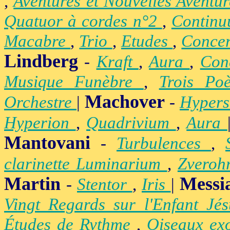
,
Aventures et Nouvelles Aventu
Quatuor à cordes n°2
,
Contin
Macabre
,
Trio
,
Etudes
,
Concer
Lindberg
-
Kraft
,
Aura
,
Con
Musique Funèbre
,
Trois Po
Machover
Orchestre
|
-
Hypers
Hyperion
,
Quadrivium
,
Aura
Mantovani
-
Turbulences
,
clarinette Luminarium
,
Zvero
Martin
Messi
-
Stentor
,
Iris
|
Vingt Regards sur l'Enfant Jé
Études de Rythme
,
Oiseaux ex