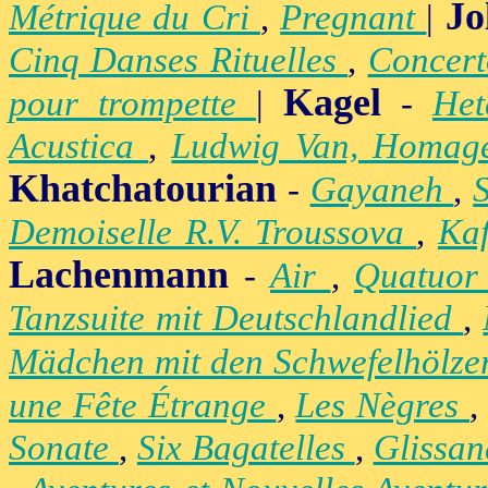
Jo
Métrique du Cri
,
Pregnant
|
Cinq Danses Rituelles
,
Concert
Kagel
pour trompette
|
-
Het
Acustica
,
Ludwig Van, Homag
Khatchatourian
-
Gayaneh
,
Demoiselle R.V. Troussova
,
Ka
Lachenmann
-
Air
,
Quatuor
Tanzsuite mit Deutschlandlied
,
Mädchen mit den Schwefelhölz
une Fête Étrange
,
Les Nègres
Sonate
,
Six Bagatelles
,
Glissa