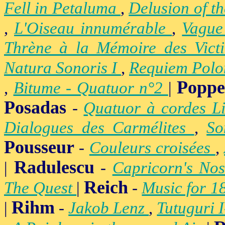
Fell in Petaluma
,
Delusion of t
,
L'Oiseau innumérable
,
Vague
Thrène à la Mémoire des Vict
Natura Sonoris I
,
Requiem Polo
Popp
,
Bitume - Quatuor n°2
|
Posadas
-
Quatuor à cordes Li
Dialogues des Carmélites
,
So
Pousseur
-
Couleurs croisées
,
Radulescu
|
-
Capricorn's Nos
Reich
The Quest
|
-
Music for 1
Rihm
|
-
Jakob Lenz
,
Tutuguri 