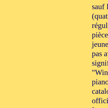
sauf 
(qua
régu
pièce
jeune
pas 
signi
"Win
piano
catal
offic