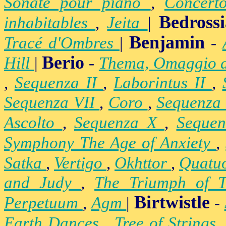
Sonate pour piano
,
Concert
Bedross
inhabitables
,
Jeita
|
Benjamin
Tracé d'Ombres
|
-
Berio
Hill
|
-
Thema, Omaggio 
,
Sequenza II
,
Laborintus II
,
Sequenza VII
,
Coro
,
Sequenza
Ascolto
,
Sequenza X
,
Seque
Symphony The Age of Anxiety
,
Satka
,
Vertigo
,
Okhttor
,
Quatu
and Judy
,
The Triumph of 
Birtwistle
Perpetuum
,
Agm
|
-
Earth Dances
,
Tree of Strings