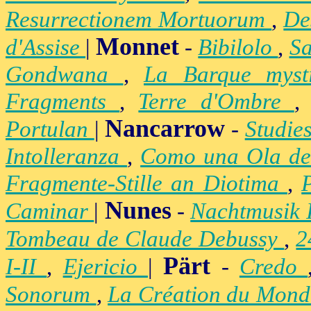
Resurrectionem Mortuorum
,
De
Monnet
d'Assise
|
-
Bibilolo
,
S
Gondwana
,
La Barque mys
Fragments
,
Terre d'Ombre
Nancarrow
Portulan
|
-
Studie
Intolleranza
,
Como una Ola de
Fragmente-Stille an Diotima
,
Nunes
Caminar
|
-
Nachtmusik 
Tombeau de Claude Debussy
,
2
Pärt
I-II
,
Ejericio
|
-
Credo
Sonorum
,
La Création du Mon