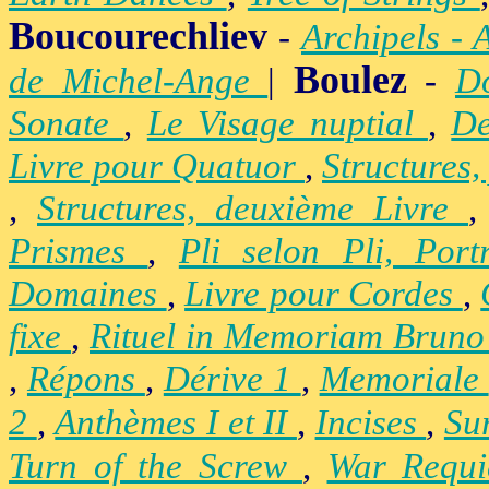
Boucourechliev
-
Archipels - 
Boulez
de Michel-Ange
|
-
D
Sonate
,
Le Visage nuptial
,
De
Livre pour Quatuor
,
Structures,
,
Structures, deuxième Livre
Prismes
,
Pli selon Pli, Por
Domaines
,
Livre pour Cordes
,
fixe
,
Rituel in Memoriam Brun
,
Répons
,
Dérive 1
,
Memoriale
2
,
Anthèmes I et II
,
Incises
,
Su
Turn of the Screw
,
War Requ