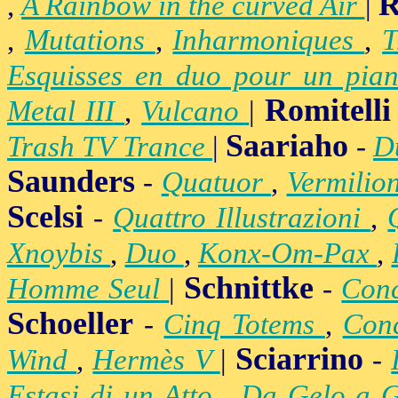
R
,
A Rainbow in the curved Air
|
,
Mutations
,
Inharmoniques
,
T
Esquisses en duo pour un pian
Romitelli
Metal III
,
Vulcano
|
Saariaho
Trash TV Trance
|
-
D
Saunders
-
Quatuor
,
Vermilio
Scelsi
-
Quattro Illustrazioni
,
Xnoybis
,
Duo
,
Konx-Om-Pax
,
Schnittke
Homme Seul
|
-
Conc
Schoeller
-
Cinq Totems
,
Conc
Sciarrino
Wind
,
Hermès V
|
-
Estasi di un Atto
,
Da Gelo a 