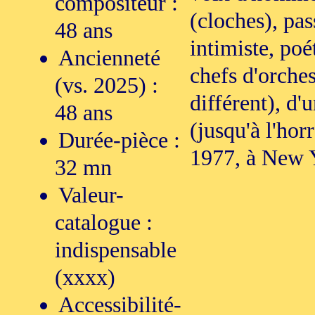
compositeur :
(cloches), pas
48 ans
intimiste, po
Ancienneté
chefs d'orche
(vs. 2025) :
différent), d
48 ans
(jusqu'à l'hor
Durée-pièce :
1977, à New 
32 mn
Valeur-
catalogue :
indispensable
(xxxx)
Accessibilité-