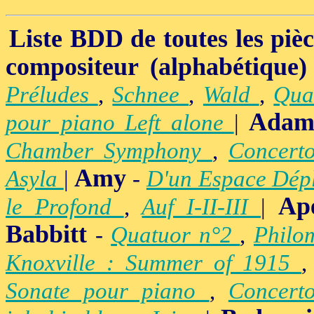
Liste BDD de toutes les pièce
compositeur (alphabétique)
Préludes
,
Schnee
,
Wald
,
Qua
Adam
pour piano Left alone
|
Chamber Symphony
,
Concert
Amy
Asyla
|
-
D'un Espace Dép
Ap
le Profond
,
Auf I-II-III
|
Babbitt
-
Quatuor n°2
,
Philo
Knoxville : Summer of 1915
Sonate pour piano
,
Concert