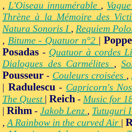
,
L'Oiseau innumérable
,
Vague
Thrène à la Mémoire des Vict
Natura Sonoris I
,
Requiem Polo
Popp
,
Bitume - Quatuor n°2
|
Posadas
-
Quatuor à cordes Li
Dialogues des Carmélites
,
So
Pousseur
-
Couleurs croisées
,
Radulescu
|
-
Capricorn's Nos
Reich
The Quest
|
-
Music for 1
Rihm
|
-
Jakob Lenz
,
Tutuguri 
R
,
A Rainbow in the curved Air
|