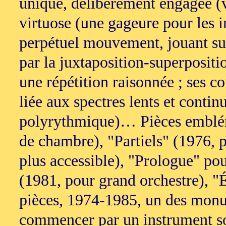
unique, délibérément engagée (voi
virtuose (une gageure pour les in
perpétuel mouvement, jouant sur l
par la juxtaposition-superpositio
une répétition raisonnée ; ses c
liée aux spectres lents et contin
polyrythmique)… Pièces embléma
de chambre), "Partiels" (1976, 
plus accessible), "Prologue" po
(1981, pour grand orchestre), "É
pièces, 1974-1985, un des monume
commencer par un instrument sol