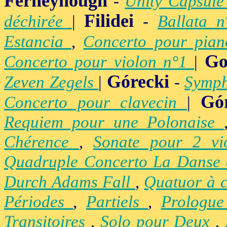
Ferneyhough
-
Unity Capsul
Filidei
déchirée
|
-
Ballata 
Estancia
,
Concerto pour pia
Go
Concerto pour violon n°1
|
Górecki
Zeven Zegels
|
-
Symph
Gó
Concerto pour clavecin
|
Requiem pour une Polonaise
Chérence
,
Sonate pour 2 vi
Quadruple Concerto La Danse
Durch Adams Fall
,
Quatuor à 
Périodes
,
Partiels
,
Prologu
Transitoires
,
Solo pour Deux
,