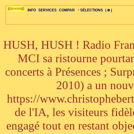
INFO
SERVICES
COMPAR
SÉLECTIONS
| ⊕ |
HUSH, HUSH ! Radio France
ÉDITORIAUX
MAJ-LISTE
SÉLECTION
SÉLECTION
20ÈME PARAL
ARCH-CONCERTS
GUIDE-EXPRESS
COMPOS-INTRO
ACTUS-CONCERTS
1001 CD
TOP-REC
PIANO-CONC
COMPO-INDIV
ŒUVRES
LIENS
HISTOIRE
BONUS-ROMANS
RADIOS
BIOGRAPHIES
VIOLON-C
PAYS
ŒUVRES-INDIV
VIDÉOS
STYLES-ÉCOLES
ALTO-C
BONUS-FILMS
PERSPECTIVE
PLAN
GRAND-INSTR
CELLO-C
FAQS
LIED
B
MCI sa ristourne pourta
concerts à Présences ; Sur
2010) a un nouve
https://www.christophebertr
de l'IA, les visiteurs fi
engagé tout en restant objec