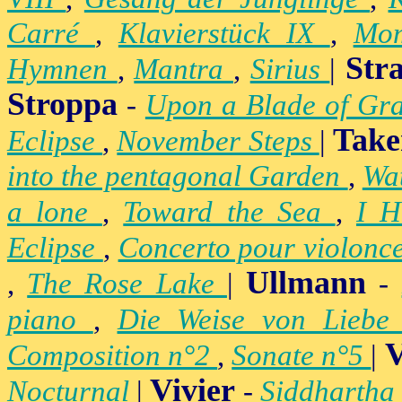
Carré
,
Klavierstück IX
,
Mo
Str
Hymnen
,
Mantra
,
Sirius
|
Stroppa
-
Upon a Blade of Gr
Take
Eclipse
,
November Steps
|
into the pentagonal Garden
,
Wa
a lone
,
Toward the Sea
,
I H
Eclipse
,
Concerto pour violonc
Ullmann
,
The Rose Lake
|
-
piano
,
Die Weise von Lieb
V
Composition n°2
,
Sonate n°5
|
Vivier
Nocturnal
|
-
Siddhartha