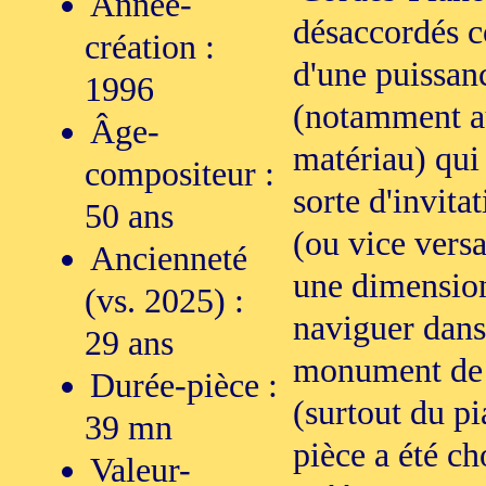
Année-
désaccordés c
création :
d'une puissan
1996
(notamment au
Âge-
matériau) qui
compositeur :
sorte d'invit
50 ans
(ou vice versa
Ancienneté
une dimension 
(vs. 2025) :
naviguer dans 
29 ans
monument de l
Durée-pièce :
(surtout du pi
39 mn
pièce a été c
Valeur-