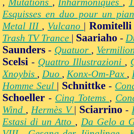
,
Mutations
,
Inharmoniques
,
T
Esquisses en duo pour un pian
Romitelli
Metal III
,
Vulcano
|
Saariaho
Trash TV Trance
|
-
D
Saunders
-
Quatuor
,
Vermilio
Scelsi
-
Quattro Illustrazioni
,
Xnoybis
,
Duo
,
Konx-Om-Pax
,
Schnittke
Homme Seul
|
-
Conc
Schoeller
-
Cinq Totems
,
Conc
Sciarrino
Wind
,
Hermès V
|
-
Estasi di un Atto
,
Da Gelo a 
VIII
,
Gesang der Jünglinge
,
K