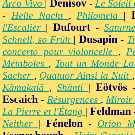
Denisov
Arco Vivo
|
-
Le Soleil
-
Helle Nacht
,
Philomela
|
Dufourt
l'Escalier
|
-
Satur
Dusapin
Schnell, so Früh
|
-
T
concerto pour violoncelle
,
P
Métaboles
,
Tout un Monde Lo
Sacher
,
Quatuor Ainsi la Nuit
Eötvös
Kâmakalâ
,
Shânti
|
Escaich
-
Résurgences
,
Miroir
Feldman
La Pierre et l'Étang
|
Fénelon
Neither
|
-
Orion M