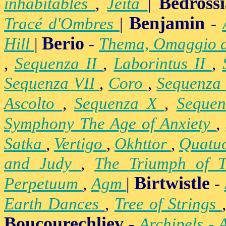
Bedross
inhabitables
,
Jeita
|
Benjamin
Tracé d'Ombres
|
-
Berio
Hill
|
-
Thema, Omaggio 
,
Sequenza II
,
Laborintus II
,
Sequenza VII
,
Coro
,
Sequenza
Ascolto
,
Sequenza X
,
Seque
Symphony The Age of Anxiety
,
Satka
,
Vertigo
,
Okhttor
,
Quatu
and Judy
,
The Triumph of 
Birtwistle
Perpetuum
,
Agm
|
-
Earth Dances
,
Tree of Strings
Boucourechliev
-
Archipels - 