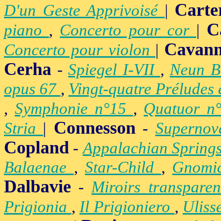
Carte
D'un Geste Apprivoisé
|
C
piano
,
Concerto pour cor
|
Cavan
Concerto pour violon
|
Cerha
-
Spiegel I-VII
,
Neun B
opus 67
,
Vingt-quatre Préludes
,
Symphonie n°15
,
Quatuor n
Connesson
Stria
|
-
Superno
Copland
-
Appalachian Spring
Balaenae
,
Star-Child
,
Gnomic
Dalbavie
-
Miroirs transpare
Prigionia
,
Il Prigioniero
,
Uliss