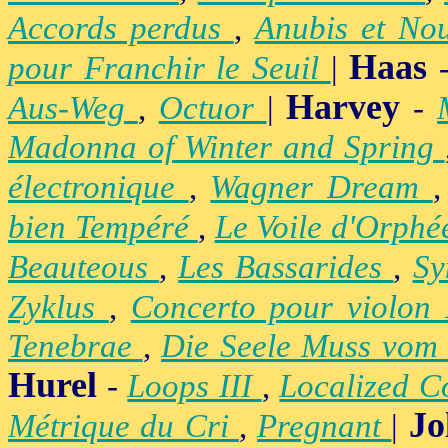
Accords perdus
,
Anubis et No
Haas
pour Franchir le Seuil
|
Harvey
Aus-Weg
,
Octuor
|
-
Madonna of Winter and Spring
électronique
,
Wagner Dream
bien Tempéré
,
Le Voile d'Orph
Beauteous
,
Les Bassarides
,
Sy
Zyklus
,
Concerto pour violon
Tenebrae
,
Die Seele Muss vom 
Hurel
-
Loops III
,
Localized C
Jo
Métrique du Cri
,
Pregnant
|