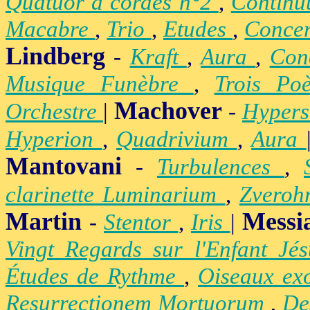
Quatuor à cordes n°2
,
Contin
Macabre
,
Trio
,
Etudes
,
Concer
Lindberg
-
Kraft
,
Aura
,
Con
Musique Funèbre
,
Trois Po
Machover
Orchestre
|
-
Hypers
Hyperion
,
Quadrivium
,
Aura
Mantovani
-
Turbulences
,
clarinette Luminarium
,
Zvero
Martin
Messi
-
Stentor
,
Iris
|
Vingt Regards sur l'Enfant Jé
Études de Rythme
,
Oiseaux ex
Resurrectionem Mortuorum
,
De