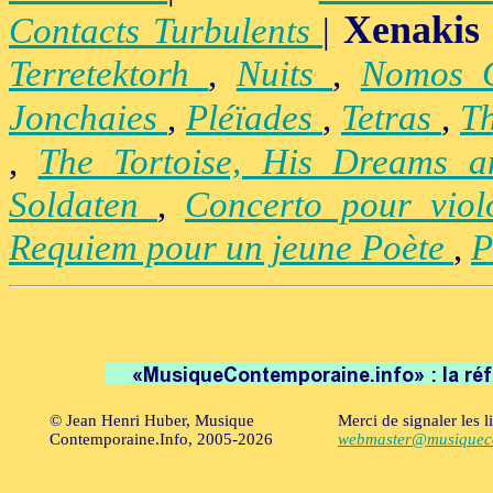
Xenakis
Contacts Turbulents
|
Terretektorh
,
Nuits
,
Nomos
Jonchaies
,
Pléïades
,
Tetras
,
Th
,
The Tortoise, His Dreams 
Soldaten
,
Concerto pour vio
Requiem pour un jeune Poète
,
P
© Jean Henri Huber, Musique
Merci de signaler les l
Contemporaine.Info, 2005-2026
webmaster@musiqueco