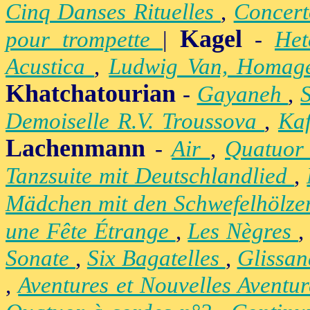
Cinq Danses Rituelles
,
Concert
Kagel
pour trompette
|
-
Het
Acustica
,
Ludwig Van, Homag
Khatchatourian
-
Gayaneh
,
Demoiselle R.V. Troussova
,
Ka
Lachenmann
-
Air
,
Quatuor
Tanzsuite mit Deutschlandlied
,
Mädchen mit den Schwefelhölz
une Fête Étrange
,
Les Nègres
Sonate
,
Six Bagatelles
,
Glissa
,
Aventures et Nouvelles Aventu