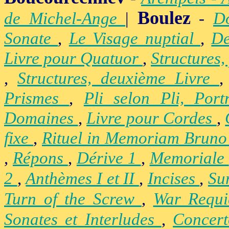
Boulez
de Michel-Ange
|
-
D
Sonate
,
Le Visage nuptial
,
De
Livre pour Quatuor
,
Structures,
,
Structures, deuxième Livre
Prismes
,
Pli selon Pli, Por
Domaines
,
Livre pour Cordes
,
fixe
,
Rituel in Memoriam Brun
,
Répons
,
Dérive 1
,
Memoriale
2
,
Anthèmes I et II
,
Incises
,
Su
Turn of the Screw
,
War Requ
Sonates et Interludes
,
Concer