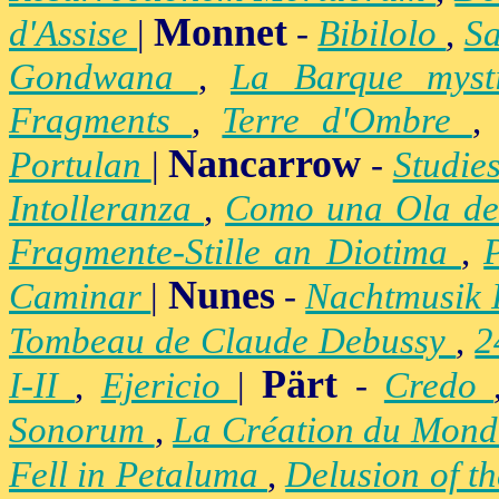
Monnet
d'Assise
|
-
Bibilolo
,
S
Gondwana
,
La Barque mys
Fragments
,
Terre d'Ombre
Nancarrow
Portulan
|
-
Studie
Intolleranza
,
Como una Ola de
Fragmente-Stille an Diotima
,
Nunes
Caminar
|
-
Nachtmusik 
Tombeau de Claude Debussy
,
2
Pärt
I-II
,
Ejericio
|
-
Credo
Sonorum
,
La Création du Mon
Fell in Petaluma
,
Delusion of t