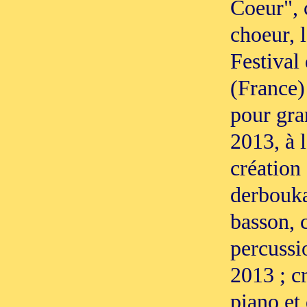
Coeur", 
choeur, l
Festival
(France)
pour gra
2013, à 
création
derbouka,
basson, 
percussi
2013 ; c
piano et 