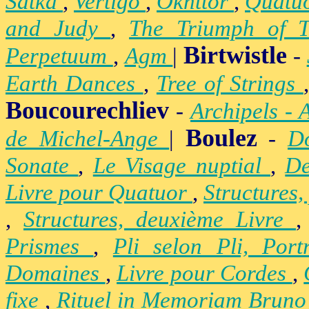
Satka
,
Vertigo
,
Okhttor
,
Quatu
and Judy
,
The Triumph of 
Birtwistle
Perpetuum
,
Agm
|
-
Earth Dances
,
Tree of Strings
Boucourechliev
-
Archipels - 
Boulez
de Michel-Ange
|
-
D
Sonate
,
Le Visage nuptial
,
De
Livre pour Quatuor
,
Structures,
,
Structures, deuxième Livre
Prismes
,
Pli selon Pli, Por
Domaines
,
Livre pour Cordes
,
fixe
,
Rituel in Memoriam Brun