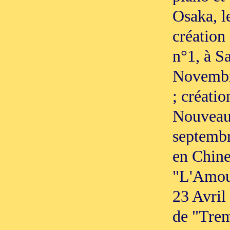
Osaka, l
création
n°1, à Sa
Novembr
; créatio
Nouveau 
septembr
en Chine
"L'Amour
23 Avril
de "Tre