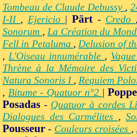
Tombeau de Claude Debussy
,
2
Pärt
I-II
,
Ejericio
|
-
Credo
Sonorum
,
La Création du Mon
Fell in Petaluma
,
Delusion of t
,
L'Oiseau innumérable
,
Vague
Thrène à la Mémoire des Vict
Natura Sonoris I
,
Requiem Polo
Popp
,
Bitume - Quatuor n°2
|
Posadas
-
Quatuor à cordes Li
Dialogues des Carmélites
,
So
Pousseur
-
Couleurs croisées
,