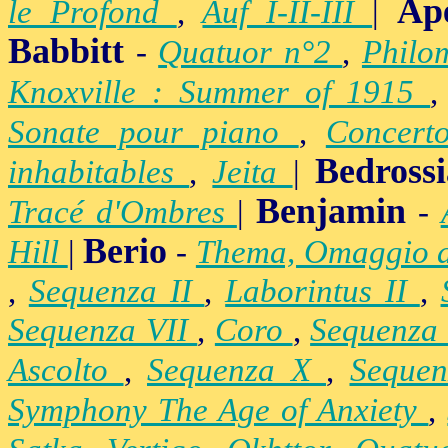
Ap
le Profond
,
Auf I-II-III
|
Babbitt
-
Quatuor n°2
,
Philo
Knoxville : Summer of 1915
Sonate pour piano
,
Concert
Bedross
inhabitables
,
Jeita
|
Benjamin
Tracé d'Ombres
|
-
Berio
Hill
|
-
Thema, Omaggio 
,
Sequenza II
,
Laborintus II
,
Sequenza VII
,
Coro
,
Sequenza
Ascolto
,
Sequenza X
,
Seque
Symphony The Age of Anxiety
,