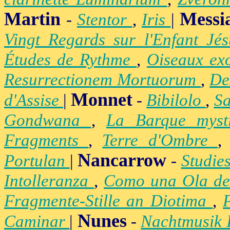
Martin
Messi
-
Stentor
,
Iris
|
Vingt Regards sur l'Enfant Jé
Études de Rythme
,
Oiseaux ex
Resurrectionem Mortuorum
,
De
Monnet
d'Assise
|
-
Bibilolo
,
S
Gondwana
,
La Barque mys
Fragments
,
Terre d'Ombre
Nancarrow
Portulan
|
-
Studie
Intolleranza
,
Como una Ola de
Fragmente-Stille an Diotima
,
Nunes
Caminar
|
-
Nachtmusik 