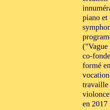
innuméra
piano et 
symphoni
program
("Vague 
co-fonde
formé en
vocation 
travaill
violonce
en 2017 