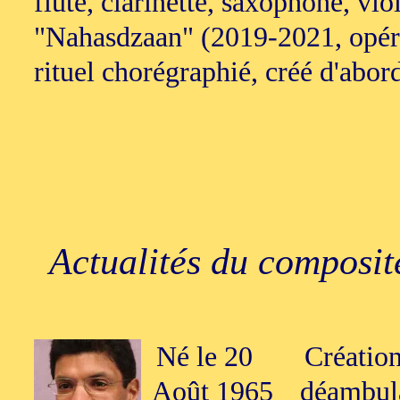
flûte, clarinette, saxophone, viol
"Nahasdzaan" (2019-2021, opéra
rituel chorégraphié, créé d'abord
Actualités du composit
Né le 20
Création
Août 1965
déambula