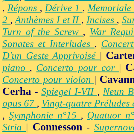
,
Répons
,
Dérive 1
,
Memoriale
2
,
Anthèmes I et II
,
Incises
,
Su
Turn of the Screw
,
War Requ
Sonates et Interludes
,
Concer
Carte
D'un Geste Apprivoisé
|
C
piano
,
Concerto pour cor
|
Cavan
Concerto pour violon
|
Cerha
-
Spiegel I-VII
,
Neun B
opus 67
,
Vingt-quatre Préludes
,
Symphonie n°15
,
Quatuor n
Connesson
Stria
|
-
Superno