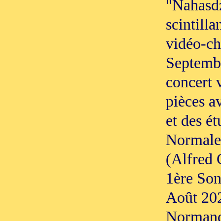
"Nahasd
scintill
vidéo-ch
Septembr
concert v
pièces a
et des ét
Normale
(Alfred C
1ère Son
Août 202
Normandi