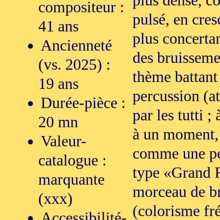
compositeur :
pulsé, en cres
41 ans
plus concerta
Ancienneté
des bruisseme
(vs. 2025) :
thème battant
19 ans
percussion (a
Durée-pièce :
par les tutti ;
20 mn
à un moment, l
Valeur-
comme une per
catalogue :
type «Grand R
marquante
morceau de bra
(xxx)
(colorisme fré
Accessibilité-