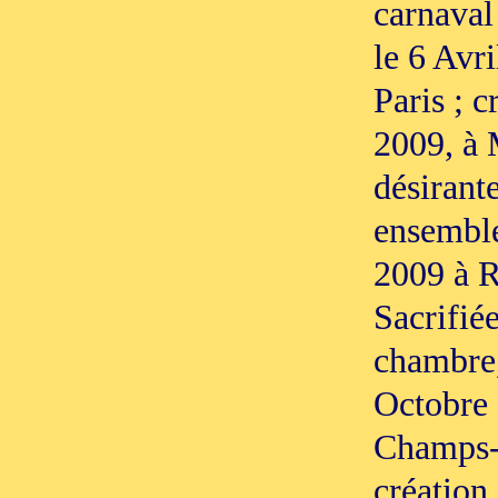
carnaval
le 6 Avri
Paris ; c
2009, à 
désirant
ensemble
2009 à R
Sacrifiée
chambre,
Octobre 
Champs-E
création