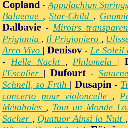
Copland
-
Appalachian Spring
Balaenae
,
Star-Child
,
Gnomic
Dalbavie
-
Miroirs transpare
Prigionia
,
Il Prigioniero
,
Uliss
Denisov
Arco Vivo
|
-
Le Soleil
-
Helle Nacht
,
Philomela
|
Dufourt
l'Escalier
|
-
Satur
Dusapin
Schnell, so Früh
|
-
T
concerto pour violoncelle
,
P
Métaboles
,
Tout un Monde Lo
Sacher
,
Quatuor Ainsi la Nuit