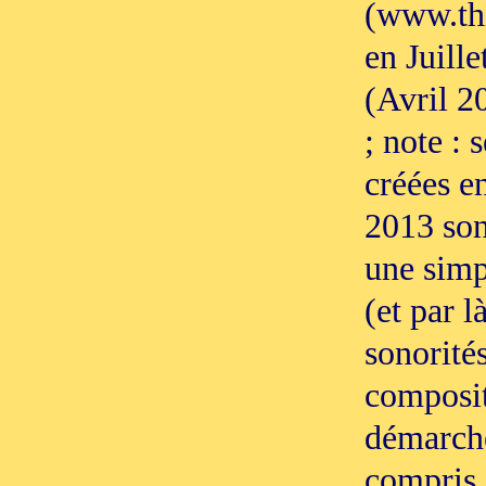
(www.thi
en Juill
(Avril 2
; note : 
créées e
2013 son
une simpl
(et par l
sonorité
composite
démarche
compris 