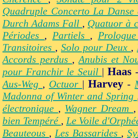
Quadruple Concerto La Danse
Durch Adams Fall
,
Quatuor à 
Périodes
,
Partiels
,
Prologu
Transitoires
,
Solo pour Deux
,
Accords perdus
,
Anubis et No
Haas
pour Franchir le Seuil
|
Harvey
Aus-Weg
,
Octuor
|
-
Madonna of Winter and Spring
électronique
,
Wagner Dream
bien Tempéré
,
Le Voile d'Orph
Beauteous
,
Les Bassarides
,
Sy