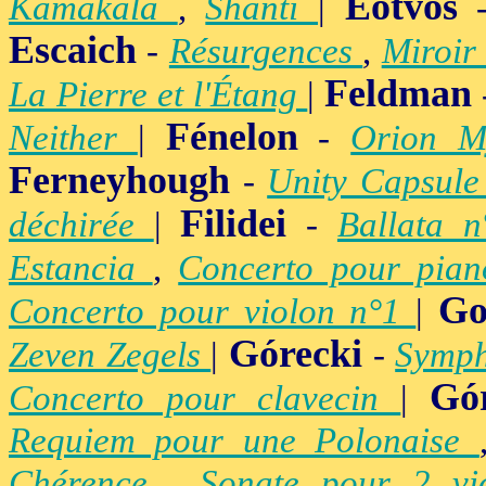
Eötvös
Kâmakalâ
,
Shânti
|
Escaich
-
Résurgences
,
Miroir
Feldman
La Pierre et l'Étang
|
Fénelon
Neither
|
-
Orion M
Ferneyhough
-
Unity Capsul
Filidei
déchirée
|
-
Ballata 
Estancia
,
Concerto pour pia
Go
Concerto pour violon n°1
|
Górecki
Zeven Zegels
|
-
Symph
Gó
Concerto pour clavecin
|
Requiem pour une Polonaise
Chérence
,
Sonate pour 2 vi