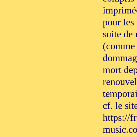
imprimée
pour les
suite de 
(comme il
dommage 
mort de
renouvel
temporai
cf. le si
https://f
music.co