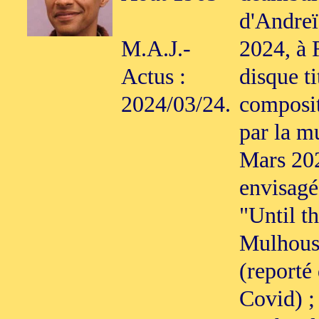
d'Andreï
M.A.J.-
2024, à 
Actus :
disque t
2024/03/24.
composit
par la m
Mars 202
envisagé
"Until t
Mulhous
(reporté
Covid) ;