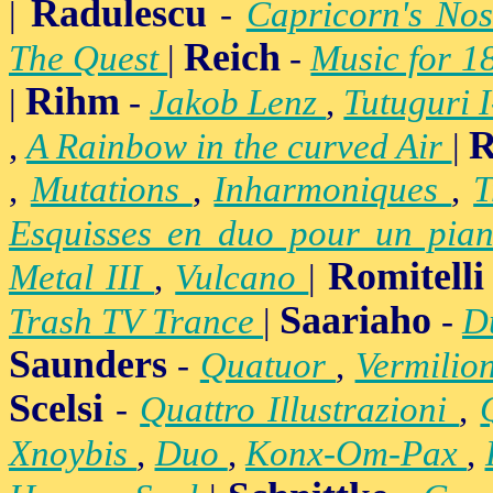
Radulescu
|
-
Capricorn's Nos
Reich
The Quest
|
-
Music for 1
Rihm
|
-
Jakob Lenz
,
Tutuguri 
R
,
A Rainbow in the curved Air
|
,
Mutations
,
Inharmoniques
,
T
Esquisses en duo pour un pian
Romitelli
Metal III
,
Vulcano
|
Saariaho
Trash TV Trance
|
-
D
Saunders
-
Quatuor
,
Vermilio
Scelsi
-
Quattro Illustrazioni
,
Xnoybis
,
Duo
,
Konx-Om-Pax
,