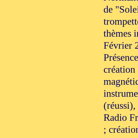
de "Sole
trompette
thèmes i
Février 
Présences
création
magnétiq
instrume
(réussi),
Radio Fr
; créatio