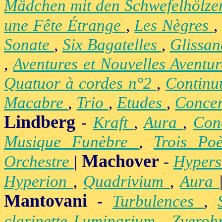
Mädchen mit den Schwefelhölz
une Fête Étrange
,
Les Nègres
Sonate
,
Six Bagatelles
,
Glissa
,
Aventures et Nouvelles Aventu
Quatuor à cordes n°2
,
Contin
Macabre
,
Trio
,
Etudes
,
Concer
Lindberg
-
Kraft
,
Aura
,
Con
Musique Funèbre
,
Trois Po
Machover
Orchestre
|
-
Hypers
Hyperion
,
Quadrivium
,
Aura
Mantovani
-
Turbulences
,
clarinette Luminarium
,
Zvero