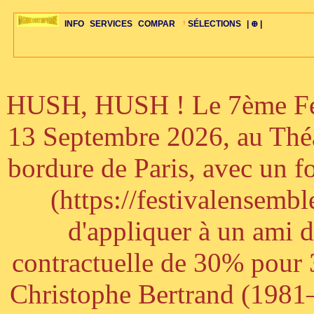
INFO
SERVICES
COMPAR
SÉLECTIONS
| ⊕ |
HUSH, HUSH ! Le 7ème Fest
ÉDITORIAUX
MAJ-LISTE
SÉLECTION
SÉLECTION
20ÈME PARAL
ARCH-CONCERTS
GUIDE-EXPRESS
COMPOS-INTRO
ACTUS-CONCERTS
1001 CD
TOP-REC
PIANO-CONC
COMPO-INDIV
ŒUVRES
LIENS
HISTOIRE
BONUS-ROMANS
RADIOS
BIOGRAPHIES
VIOLON-C
PAYS
ŒUVRES-INDIV
VIDÉOS
STYLES-ÉCOLES
ALTO-C
BONUS-FILMS
PERSPECTIVE
PLAN
GRAND-INSTR
CELLO-C
FAQS
LIED
B
13 Septembre 2026, au Théâ
bordure de Paris, avec un f
(https://festivalensemb
d'appliquer à un ami 
contractuelle de 30% pour 3
Christophe Bertrand (1981–