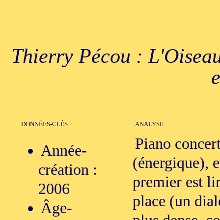
Thierry Pécou : L'Oisea
e
DONNÉES-CLÉS
ANALYSE
Piano concer
Année-
(énergique), 
création :
premier est l
2006
place (un dial
Âge-
plus dense, co