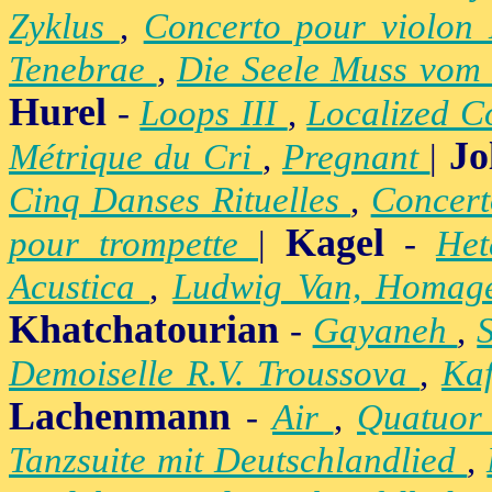
Zyklus
,
Concerto pour violon
Tenebrae
,
Die Seele Muss vom 
Hurel
-
Loops III
,
Localized C
Jo
Métrique du Cri
,
Pregnant
|
Cinq Danses Rituelles
,
Concert
Kagel
pour trompette
|
-
Het
Acustica
,
Ludwig Van, Homag
Khatchatourian
-
Gayaneh
,
Demoiselle R.V. Troussova
,
Ka
Lachenmann
-
Air
,
Quatuor
Tanzsuite mit Deutschlandlied
,