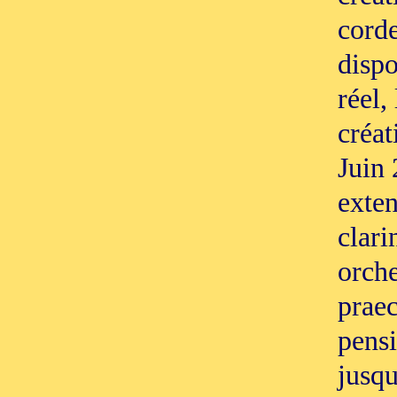
corde
dispo
réel,
créat
Juin 
exten
clari
orche
praec
pensi
jusqu