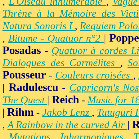
,
L'Oiseau innumérable
,
Vague
Thrène à la Mémoire des Vict
Natura Sonoris I
,
Requiem Polo
Popp
,
Bitume - Quatuor n°2
|
Posadas
-
Quatuor à cordes Li
Dialogues des Carmélites
,
So
Pousseur
-
Couleurs croisées
,
Radulescu
|
-
Capricorn's Nos
Reich
The Quest
|
-
Music for 1
Rihm
|
-
Jakob Lenz
,
Tutuguri 
R
,
A Rainbow in the curved Air
|
,
Mutations
,
Inharmoniques
,
T