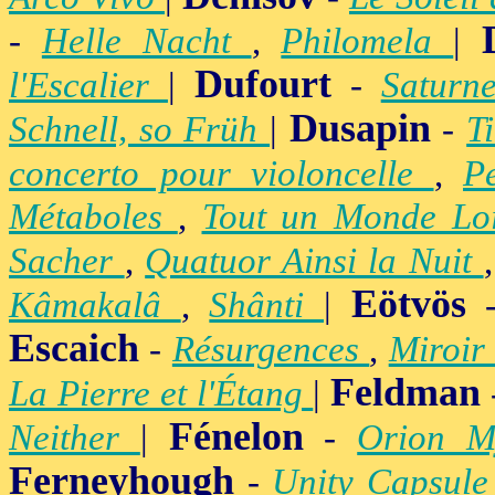
-
Helle Nacht
,
Philomela
|
Dufourt
l'Escalier
|
-
Satur
Dusapin
Schnell, so Früh
|
-
T
concerto pour violoncelle
,
P
Métaboles
,
Tout un Monde Lo
Sacher
,
Quatuor Ainsi la Nuit
Eötvös
Kâmakalâ
,
Shânti
|
Escaich
-
Résurgences
,
Miroir
Feldman
La Pierre et l'Étang
|
Fénelon
Neither
|
-
Orion M
Ferneyhough
-
Unity Capsul