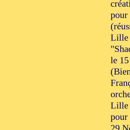
créat
pour 
(réus
Lille
"Sha
le 15
(Bien
Franç
orche
Lille
pour 
29 N