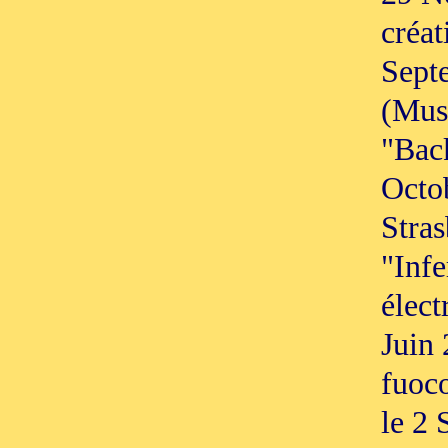
créa
Sept
(Musi
"Back
Octo
Stras
"Infe
élect
Juin 
fuoco
le 2 