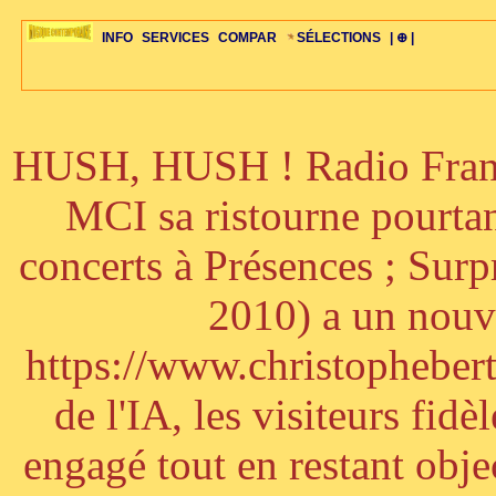
INFO
SERVICES
COMPAR
SÉLECTIONS
| ⊕ |
HUSH, HUSH ! Radio France
ÉDITORIAUX
MAJ-LISTE
SÉLECTION
SÉLECTION
20ÈME PARAL
ARCH-CONCERTS
GUIDE-EXPRESS
COMPOS-INTRO
ACTUS-CONCERTS
1001 CD
TOP-REC
PIANO-CONC
COMPO-INDIV
ŒUVRES
LIENS
HISTOIRE
BONUS-ROMANS
RADIOS
BIOGRAPHIES
VIOLON-C
PAYS
ŒUVRES-INDIV
VIDÉOS
STYLES-ÉCOLES
ALTO-C
BONUS-FILMS
PERSPECTIVE
PLAN
GRAND-INSTR
CELLO-C
FAQS
LIED
B
MCI sa ristourne pourta
concerts à Présences ; Sur
2010) a un nouve
https://www.christophebertr
de l'IA, les visiteurs fi
engagé tout en restant objec