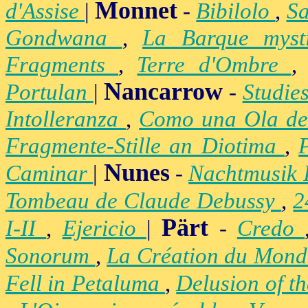
Monnet
d'Assise
|
-
Bibilolo
,
S
Gondwana
,
La Barque mys
Fragments
,
Terre d'Ombre
Nancarrow
Portulan
|
-
Studie
Intolleranza
,
Como una Ola de
Fragmente-Stille an Diotima
,
Nunes
Caminar
|
-
Nachtmusik 
Tombeau de Claude Debussy
,
2
Pärt
I-II
,
Ejericio
|
-
Credo
Sonorum
,
La Création du Mon
Fell in Petaluma
,
Delusion of t