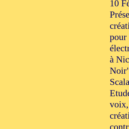
10 Fé
Prése
créat
pour 
élect
à Nic
Noir"
Scala
Etude
voix,
créat
contr