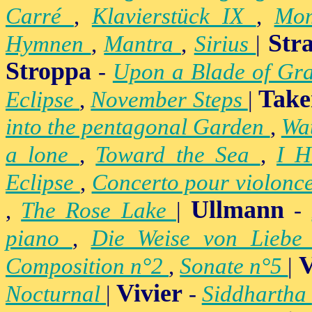
Carré
,
Klavierstück IX
,
Mo
Str
Hymnen
,
Mantra
,
Sirius
|
Stroppa
-
Upon a Blade of Gr
Take
Eclipse
,
November Steps
|
into the pentagonal Garden
,
Wa
a lone
,
Toward the Sea
,
I H
Eclipse
,
Concerto pour violonc
Ullmann
,
The Rose Lake
|
-
piano
,
Die Weise von Lieb
V
Composition n°2
,
Sonate n°5
|
Vivier
Nocturnal
|
-
Siddhartha