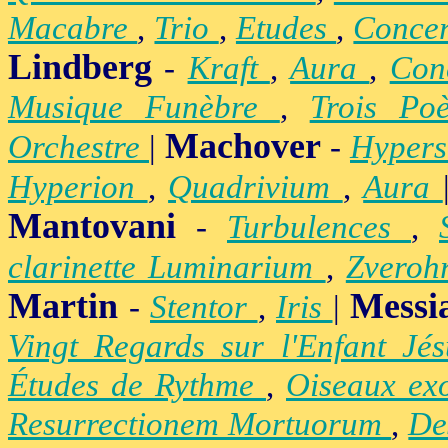
Macabre
,
Trio
,
Etudes
,
Concer
Lindberg
-
Kraft
,
Aura
,
Con
Musique Funèbre
,
Trois Po
Machover
Orchestre
|
-
Hypers
Hyperion
,
Quadrivium
,
Aura
Mantovani
-
Turbulences
,
clarinette Luminarium
,
Zvero
Martin
Messi
-
Stentor
,
Iris
|
Vingt Regards sur l'Enfant Jé
Études de Rythme
,
Oiseaux ex
Resurrectionem Mortuorum
,
De