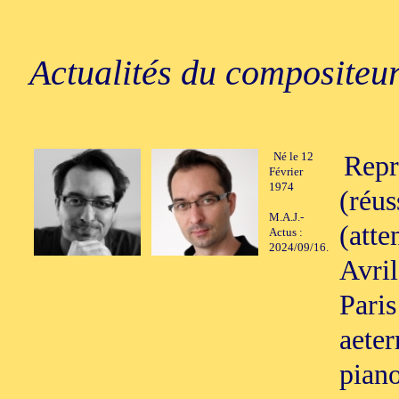
Actualités du compositeur
Né le 12
Repr
Février
1974
(réus
M.A.J.-
(atte
Actus :
2024/09/16.
Avril
Paris
aeter
piano