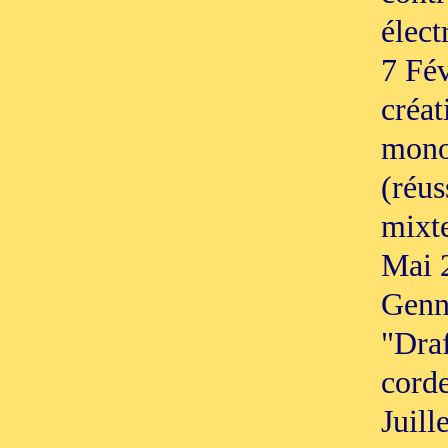
élect
7 Fév
créat
mono
(réus
mixte
Mai 2
Genne
"Draf
corde
Juill