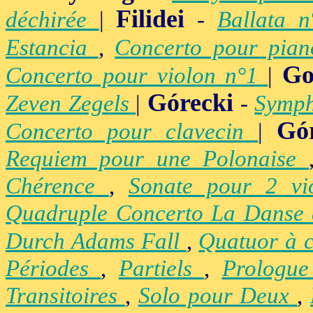
Filidei
déchirée
|
-
Ballata 
Estancia
,
Concerto pour pia
Go
Concerto pour violon n°1
|
Górecki
Zeven Zegels
|
-
Symph
Gó
Concerto pour clavecin
|
Requiem pour une Polonaise
Chérence
,
Sonate pour 2 vi
Quadruple Concerto La Danse
Durch Adams Fall
,
Quatuor à 
Périodes
,
Partiels
,
Prologu
Transitoires
,
Solo pour Deux
,