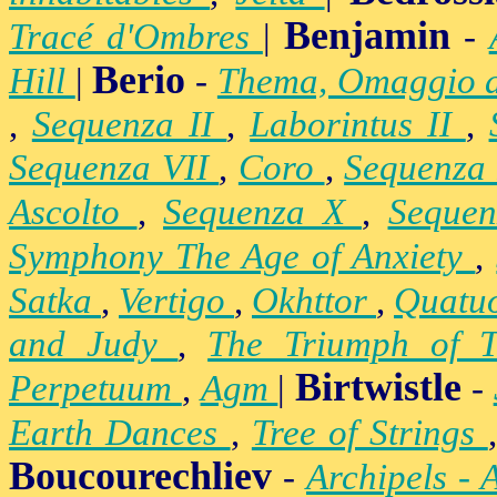
Benjamin
Tracé d'Ombres
|
-
Berio
Hill
|
-
Thema, Omaggio 
,
Sequenza II
,
Laborintus II
,
Sequenza VII
,
Coro
,
Sequenza
Ascolto
,
Sequenza X
,
Seque
Symphony The Age of Anxiety
,
Satka
,
Vertigo
,
Okhttor
,
Quatu
and Judy
,
The Triumph of 
Birtwistle
Perpetuum
,
Agm
|
-
Earth Dances
,
Tree of Strings
Boucourechliev
-
Archipels - 