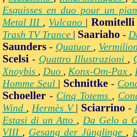
Esquisses en duo pour un pian
Romitelli
Metal III
,
Vulcano
|
Saariaho
Trash TV Trance
|
-
D
Saunders
-
Quatuor
,
Vermilio
Scelsi
-
Quattro Illustrazioni
,
Xnoybis
,
Duo
,
Konx-Om-Pax
,
Schnittke
Homme Seul
|
-
Conc
Schoeller
-
Cinq Totems
,
Conc
Sciarrino
Wind
,
Hermès V
|
-
Estasi di un Atto
,
Da Gelo a 
VIII
,
Gesang der Jünglinge
,
K