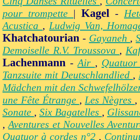
Cinq Danses Rituelles
,
Concert
Kagel
pour trompette
|
-
Het
Acustica
,
Ludwig Van, Homag
Khatchatourian
-
Gayaneh
,
Demoiselle R.V. Troussova
,
Ka
Lachenmann
-
Air
,
Quatuor
Tanzsuite mit Deutschlandlied
,
Mädchen mit den Schwefelhölz
une Fête Étrange
,
Les Nègres
Sonate
,
Six Bagatelles
,
Glissa
,
Aventures et Nouvelles Aventu
Quatuor à cordes n°2
,
Contin