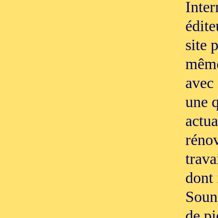
Inter
édit
site 
même
avec 
une q
actua
réno
trava
dont 
Sounc
de pi