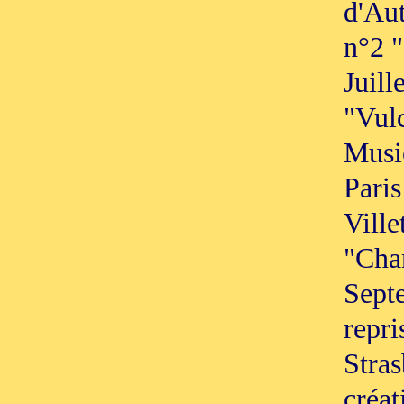
d'Aut
n°2 "
Juill
"Vulc
Music
Paris
Ville
"Cha
Sept
repri
Stras
créat