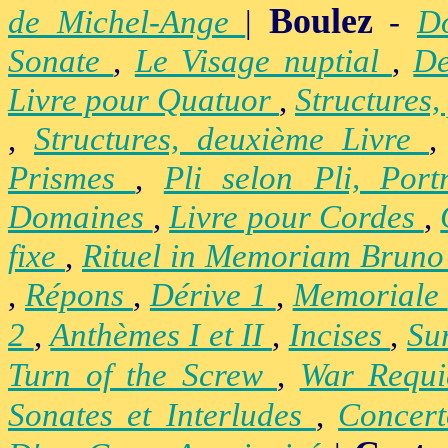
Boulez
de Michel-Ange
|
-
D
Sonate
,
Le Visage nuptial
,
De
Livre pour Quatuor
,
Structures,
,
Structures, deuxième Livre
Prismes
,
Pli selon Pli, Por
Domaines
,
Livre pour Cordes
,
fixe
,
Rituel in Memoriam Brun
,
Répons
,
Dérive 1
,
Memoriale
2
,
Anthèmes I et II
,
Incises
,
Su
Turn of the Screw
,
War Requ
Sonates et Interludes
,
Concer