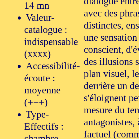
dialogue entr
14 mn
avec des phra
Valeur-
distinctes, en
catalogue :
une sensation
indispensable
conscient, d'é
(xxxx)
des illusions 
Accessibilité-
plan visuel, le
écoute :
derrière un de
moyenne
s'éloignent pe
(+++)
mesure du tem
Type-
antagonistes, 
Effectifs :
factuel (comm
chambre-