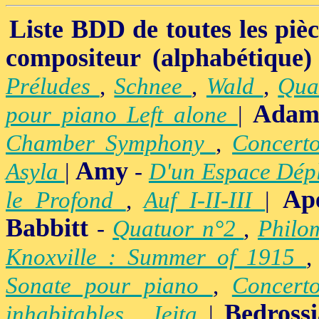
Liste BDD de toutes les pièce
compositeur (alphabétique)
Préludes
,
Schnee
,
Wald
,
Qua
Adam
pour piano Left alone
|
Chamber Symphony
,
Concert
Amy
Asyla
|
-
D'un Espace Dép
Ap
le Profond
,
Auf I-II-III
|
Babbitt
-
Quatuor n°2
,
Philo
Knoxville : Summer of 1915
Sonate pour piano
,
Concert
Bedross
inhabitables
,
Jeita
|