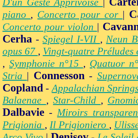
Carte
D'un Geste Apprivoisé
|
C
piano
,
Concerto pour cor
|
Cavan
Concerto pour violon
|
Cerha
-
Spiegel I-VII
,
Neun B
opus 67
,
Vingt-quatre Préludes
,
Symphonie n°15
,
Quatuor n
Connesson
Stria
|
-
Superno
Copland
-
Appalachian Spring
Balaenae
,
Star-Child
,
Gnomic
Dalbavie
-
Miroirs transpare
Prigionia
,
Il Prigioniero
,
Uliss
Denisov
Arco Vivo
|
-
Le Soleil