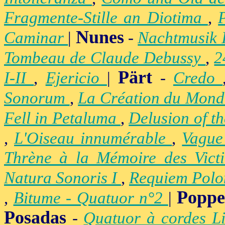
Fragmente-Stille an Diotima
,
Nunes
Caminar
|
-
Nachtmusik 
Tombeau de Claude Debussy
,
2
Pärt
I-II
,
Ejericio
|
-
Credo
Sonorum
,
La Création du Mon
Fell in Petaluma
,
Delusion of t
,
L'Oiseau innumérable
,
Vague
Thrène à la Mémoire des Vict
Natura Sonoris I
,
Requiem Polo
Popp
,
Bitume - Quatuor n°2
|
Posadas
-
Quatuor à cordes Li