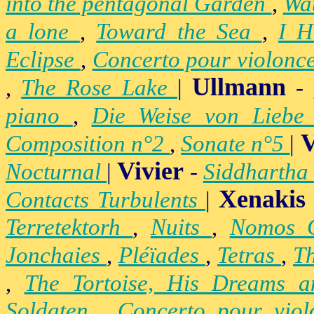
into the pentagonal Garden
,
Wa
a lone
,
Toward the Sea
,
I H
Eclipse
,
Concerto pour violonc
Ullmann
,
The Rose Lake
|
-
piano
,
Die Weise von Lieb
V
Composition n°2
,
Sonate n°5
|
Vivier
Nocturnal
|
-
Siddhartha
Xenakis
Contacts Turbulents
|
Terretektorh
,
Nuits
,
Nomos
Jonchaies
,
Pléïades
,
Tetras
,
Th
,
The Tortoise, His Dreams 
Soldaten
,
Concerto pour vio