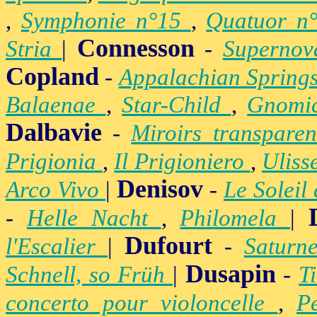
,
Symphonie n°15
,
Quatuor n
Connesson
Stria
|
-
Superno
Copland
-
Appalachian Spring
Balaenae
,
Star-Child
,
Gnomic
Dalbavie
-
Miroirs transpare
Prigionia
,
Il Prigioniero
,
Uliss
Denisov
Arco Vivo
|
-
Le Soleil
-
Helle Nacht
,
Philomela
|
Dufourt
l'Escalier
|
-
Satur
Dusapin
Schnell, so Früh
|
-
T
concerto pour violoncelle
,
P