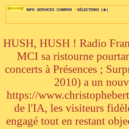
INFO
SERVICES
COMPAR
SÉLECTIONS
| ⊕ |
HUSH, HUSH ! Radio France
ÉDITORIAUX
MAJ-LISTE
SÉLECTION
SÉLECTION
20ÈME PARAL
ARCH-CONCERTS
GUIDE-EXPRESS
COMPOS-INTRO
ACTUS-CONCERTS
1001 CD
TOP-REC
PIANO-CONC
COMPO-INDIV
ŒUVRES
LIENS
HISTOIRE
BONUS-ROMANS
RADIOS
BIOGRAPHIES
VIOLON-C
PAYS
ŒUVRES-INDIV
VIDÉOS
STYLES-ÉCOLES
ALTO-C
BONUS-FILMS
PERSPECTIVE
PLAN
GRAND-INSTR
CELLO-C
FAQS
LIED
B
MCI sa ristourne pourta
concerts à Présences ; Sur
2010) a un nouve
https://www.christophebertr
de l'IA, les visiteurs fi
engagé tout en restant objec