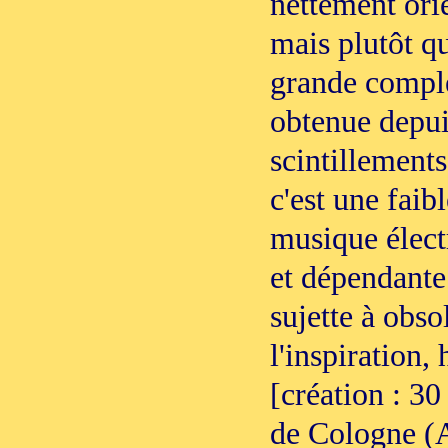
nettement ori
mais plutôt qu
grande comple
obtenue depui
scintillements
c'est une faib
musique électr
et dépendante
sujette à obso
l'inspiration,
[création : 3
de Cologne (