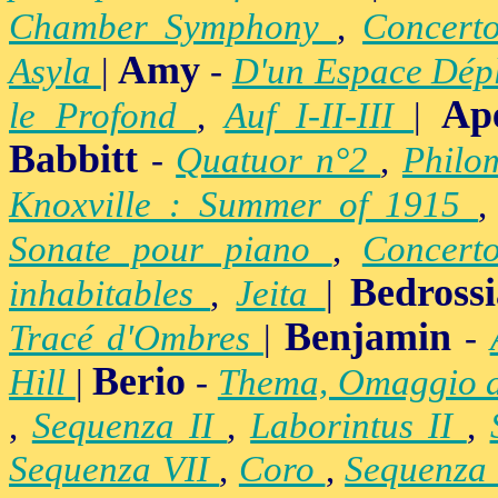
Chamber Symphony
,
Concert
Amy
Asyla
|
-
D'un Espace Dép
Ap
le Profond
,
Auf I-II-III
|
Babbitt
-
Quatuor n°2
,
Philo
Knoxville : Summer of 1915
Sonate pour piano
,
Concert
Bedross
inhabitables
,
Jeita
|
Benjamin
Tracé d'Ombres
|
-
Berio
Hill
|
-
Thema, Omaggio 
,
Sequenza II
,
Laborintus II
,
Sequenza VII
,
Coro
,
Sequenza