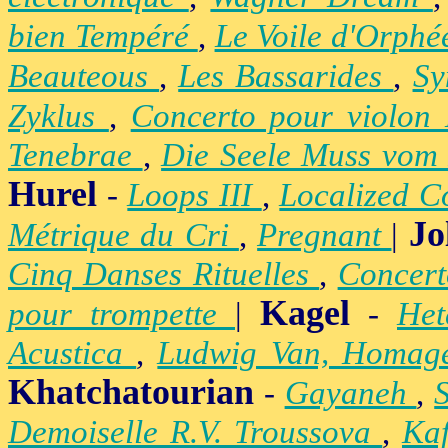
bien Tempéré
,
Le Voile d'Orph
Beauteous
,
Les Bassarides
,
Sy
Zyklus
,
Concerto pour violon
Tenebrae
,
Die Seele Muss vom 
Hurel
-
Loops III
,
Localized C
Jo
Métrique du Cri
,
Pregnant
|
Cinq Danses Rituelles
,
Concert
Kagel
pour trompette
|
-
Het
Acustica
,
Ludwig Van, Homag
Khatchatourian
-
Gayaneh
,
Demoiselle R.V. Troussova
,
Ka