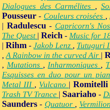
Dialogues des Carmélites
,
So
Pousseur
-
Couleurs croisées
,
Radulescu
|
-
Capricorn's Nos
Reich
The Quest
|
-
Music for 1
Rihm
|
-
Jakob Lenz
,
Tutuguri 
R
,
A Rainbow in the curved Air
|
,
Mutations
,
Inharmoniques
,
T
Esquisses en duo pour un pian
Romitelli
Metal III
,
Vulcano
|
Saariaho
Trash TV Trance
|
-
D
Saunders
-
Quatuor
,
Vermilio