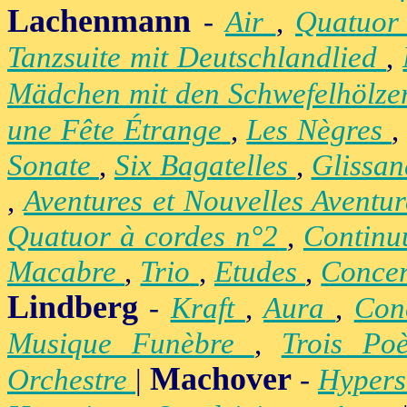
Lachenmann
-
Air
,
Quatuor
Tanzsuite mit Deutschlandlied
,
Mädchen mit den Schwefelhölz
une Fête Étrange
,
Les Nègres
Sonate
,
Six Bagatelles
,
Glissa
,
Aventures et Nouvelles Aventu
Quatuor à cordes n°2
,
Contin
Macabre
,
Trio
,
Etudes
,
Concer
Lindberg
-
Kraft
,
Aura
,
Con
Musique Funèbre
,
Trois Po
Machover
Orchestre
|
-
Hypers