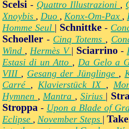
Scelsi
-
Quattro Illustrazioni
,
Xnoybis
,
Duo
,
Konx-Om-Pax
,
Schnittke
Homme Seul
|
-
Conc
Schoeller
-
Cinq Totems
,
Conc
Sciarrino
Wind
,
Hermès V
|
-
Estasi di un Atto
,
Da Gelo a 
VIII
,
Gesang der Jünglinge
,
K
Carré
,
Klavierstück IX
,
Mo
Str
Hymnen
,
Mantra
,
Sirius
|
Stroppa
-
Upon a Blade of Gr
Take
Eclipse
,
November Steps
|