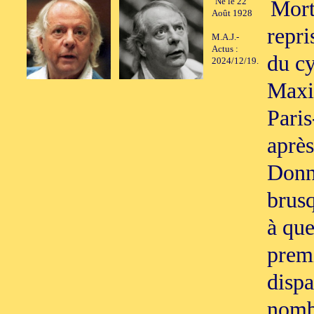
Né le 22
Mort
Août 1928
repri
M.A.J.-
Actus :
du cy
2024/12/19.
Maxim
Paris
aprè
Donn
brusq
à que
premi
dispa
nombr