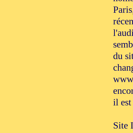
Paris
récen
l'aud
sembl
du si
chang
www.
encor
il es
Site 