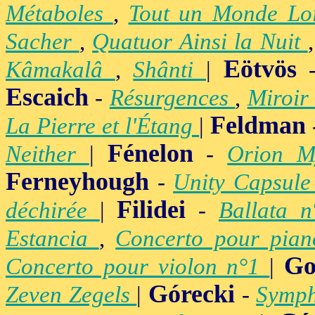
Métaboles
,
Tout un Monde Lo
Sacher
,
Quatuor Ainsi la Nuit
Eötvös
Kâmakalâ
,
Shânti
|
Escaich
-
Résurgences
,
Miroir
Feldman
La Pierre et l'Étang
|
Fénelon
Neither
|
-
Orion M
Ferneyhough
-
Unity Capsul
Filidei
déchirée
|
-
Ballata 
Estancia
,
Concerto pour pia
Go
Concerto pour violon n°1
|
Górecki
Zeven Zegels
|
-
Symph