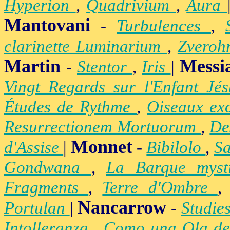
Hyperion
,
Quadrivium
,
Aura
Mantovani
-
Turbulences
,
clarinette Luminarium
,
Zvero
Martin
Messi
-
Stentor
,
Iris
|
Vingt Regards sur l'Enfant Jé
Études de Rythme
,
Oiseaux ex
Resurrectionem Mortuorum
,
De
Monnet
d'Assise
|
-
Bibilolo
,
S
Gondwana
,
La Barque mys
Fragments
,
Terre d'Ombre
Nancarrow
Portulan
|
-
Studie
Intolleranza
,
Como una Ola de