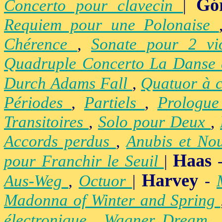
Gó
Concerto pour clavecin
|
Requiem pour une Polonaise
Chérence
,
Sonate pour 2 vi
Quadruple Concerto La Danse
Durch Adams Fall
,
Quatuor à 
Périodes
,
Partiels
,
Prologu
Transitoires
,
Solo pour Deux
,
Accords perdus
,
Anubis et No
Haas
pour Franchir le Seuil
|
Harvey
Aus-Weg
,
Octuor
|
-
Madonna of Winter and Spring
électronique
,
Wagner Dream