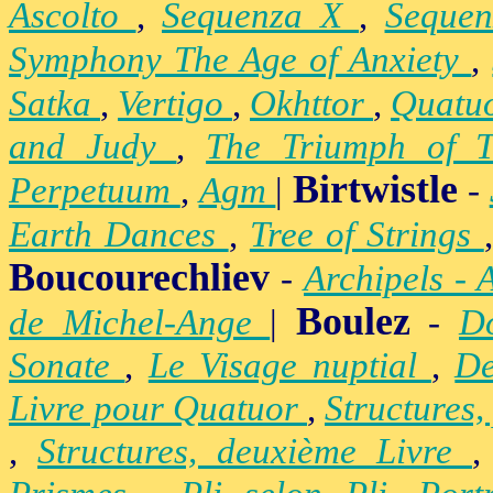
Ascolto
,
Sequenza X
,
Seque
Symphony The Age of Anxiety
,
Satka
,
Vertigo
,
Okhttor
,
Quatu
and Judy
,
The Triumph of 
Birtwistle
Perpetuum
,
Agm
|
-
Earth Dances
,
Tree of Strings
Boucourechliev
-
Archipels - 
Boulez
de Michel-Ange
|
-
D
Sonate
,
Le Visage nuptial
,
De
Livre pour Quatuor
,
Structures,
,
Structures, deuxième Livre