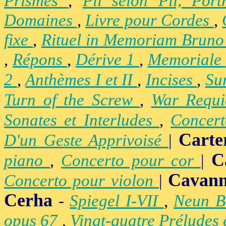
Prismes
,
Pli selon Pli, Por
Domaines
,
Livre pour Cordes
,
fixe
,
Rituel in Memoriam Brun
,
Répons
,
Dérive 1
,
Memoriale
2
,
Anthèmes I et II
,
Incises
,
Su
Turn of the Screw
,
War Requ
Sonates et Interludes
,
Concer
Carte
D'un Geste Apprivoisé
|
C
piano
,
Concerto pour cor
|
Cavan
Concerto pour violon
|
Cerha
-
Spiegel I-VII
,
Neun B
opus 67
,
Vingt-quatre Préludes