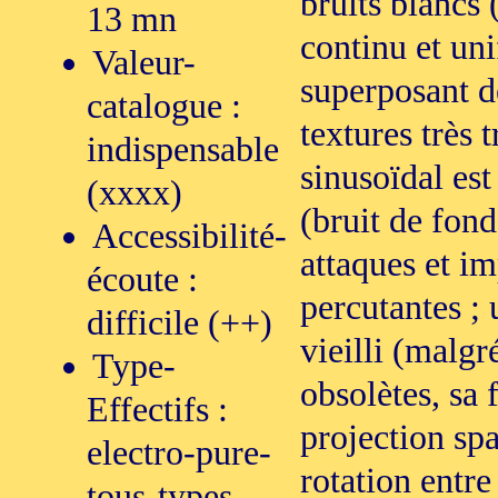
bruits blancs 
13 mn
continu et un
Valeur-
superposant 
catalogue :
textures très t
indispensable
sinusoïdal est
(xxxx)
(bruit de fond
Accessibilité-
attaques et i
écoute :
percutantes ;
difficile (++)
vieilli (malgr
Type-
obsolètes, sa f
Effectifs :
projection sp
electro-pure-
rotation entre
tous-types