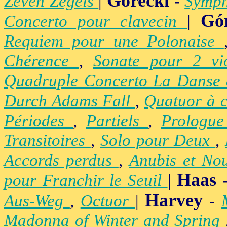
Górecki
Zeven Zegels
|
-
Symph
Gó
Concerto pour clavecin
|
Requiem pour une Polonaise
Chérence
,
Sonate pour 2 vi
Quadruple Concerto La Danse
Durch Adams Fall
,
Quatuor à 
Périodes
,
Partiels
,
Prologu
Transitoires
,
Solo pour Deux
,
Accords perdus
,
Anubis et No
Haas
pour Franchir le Seuil
|
Harvey
Aus-Weg
,
Octuor
|
-
Madonna of Winter and Spring