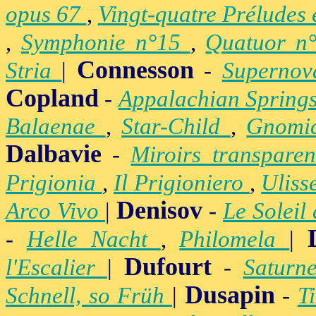
opus 67
,
Vingt-quatre Préludes
,
Symphonie n°15
,
Quatuor n
Connesson
Stria
|
-
Superno
Copland
-
Appalachian Spring
Balaenae
,
Star-Child
,
Gnomic
Dalbavie
-
Miroirs transpare
Prigionia
,
Il Prigioniero
,
Uliss
Denisov
Arco Vivo
|
-
Le Soleil
-
Helle Nacht
,
Philomela
|
Dufourt
l'Escalier
|
-
Satur
Dusapin
Schnell, so Früh
|
-
T