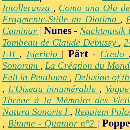
Intolleranza
,
Como una Ola de
Fragmente-Stille an Diotima
,
Nunes
Caminar
|
-
Nachtmusik 
Tombeau de Claude Debussy
,
2
Pärt
I-II
,
Ejericio
|
-
Credo
Sonorum
,
La Création du Mon
Fell in Petaluma
,
Delusion of t
,
L'Oiseau innumérable
,
Vague
Thrène à la Mémoire des Vict
Natura Sonoris I
,
Requiem Polo
Popp
,
Bitume - Quatuor n°2
|