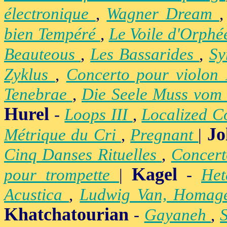
électronique
,
Wagner Dream
bien Tempéré
,
Le Voile d'Orph
Beauteous
,
Les Bassarides
,
Sy
Zyklus
,
Concerto pour violon
Tenebrae
,
Die Seele Muss vom 
Hurel
-
Loops III
,
Localized C
Jo
Métrique du Cri
,
Pregnant
|
Cinq Danses Rituelles
,
Concert
Kagel
pour trompette
|
-
Het
Acustica
,
Ludwig Van, Homag
Khatchatourian
-
Gayaneh
,