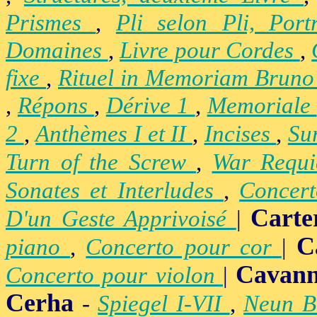
Prismes
,
Pli selon Pli, Por
Domaines
,
Livre pour Cordes
,
fixe
,
Rituel in Memoriam Brun
,
Répons
,
Dérive 1
,
Memoriale
2
,
Anthèmes I et II
,
Incises
,
Su
Turn of the Screw
,
War Requ
Sonates et Interludes
,
Concer
Carte
D'un Geste Apprivoisé
|
C
piano
,
Concerto pour cor
|
Cavan
Concerto pour violon
|
Cerha
-
Spiegel I-VII
,
Neun B