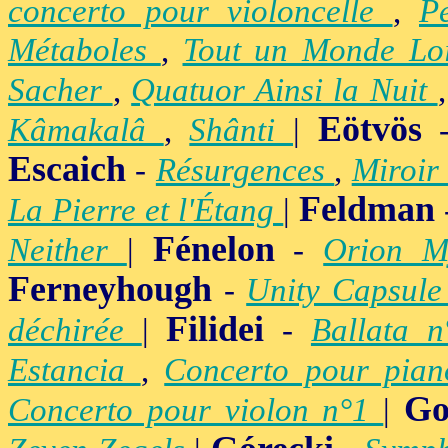
concerto pour violoncelle
,
P
Métaboles
,
Tout un Monde Lo
Sacher
,
Quatuor Ainsi la Nuit
Eötvös
Kâmakalâ
,
Shânti
|
Escaich
-
Résurgences
,
Miroir
Feldman
La Pierre et l'Étang
|
Fénelon
Neither
|
-
Orion M
Ferneyhough
-
Unity Capsul
Filidei
déchirée
|
-
Ballata 
Estancia
,
Concerto pour pia
Go
Concerto pour violon n°1
|