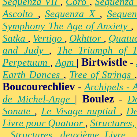
Sequenza VII
,
Coro
,
Sequenza
Ascolto
,
Sequenza X
,
Seque
Symphony The Age of Anxiety
,
Satka
,
Vertigo
,
Okhttor
,
Quatu
and Judy
,
The Triumph of 
Birtwistle
Perpetuum
,
Agm
|
-
Earth Dances
,
Tree of Strings
Boucourechliev
-
Archipels - 
Boulez
de Michel-Ange
|
-
D
Sonate
,
Le Visage nuptial
,
De
Livre pour Quatuor
,
Structures,
,
Structures, deuxième Livre