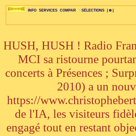
INFO
SERVICES
COMPAR
SÉLECTIONS
| ⊕ |
HUSH, HUSH ! Radio France
ÉDITORIAUX
MAJ-LISTE
SÉLECTION
SÉLECTION
20ÈME PARAL
ARCH-CONCERTS
GUIDE-EXPRESS
COMPOS-INTRO
ACTUS-CONCERTS
1001 CD
TOP-REC
PIANO-CONC
COMPO-INDIV
ŒUVRES
LIENS
HISTOIRE
BONUS-ROMANS
RADIOS
BIOGRAPHIES
VIOLON-C
PAYS
ŒUVRES-INDIV
VIDÉOS
STYLES-ÉCOLES
ALTO-C
BONUS-FILMS
PERSPECTIVE
PLAN
GRAND-INSTR
CELLO-C
FAQS
LIED
B
MCI sa ristourne pourta
concerts à Présences ; Sur
2010) a un nouve
https://www.christophebertr
de l'IA, les visiteurs fi
engagé tout en restant objec