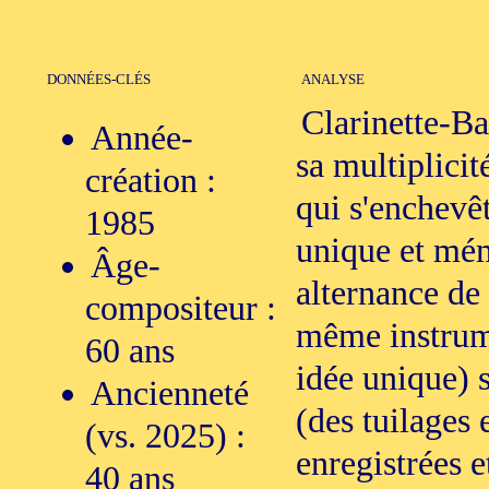
DONNÉES-CLÉS
ANALYSE
Clarinette-B
Année-
sa multiplicit
création :
qui s'enchevêt
1985
unique et mém
Âge-
alternance de 
compositeur :
même instrume
60 ans
idée unique) s
Ancienneté
(des tuilages 
(vs. 2025) :
enregistrées e
40 ans