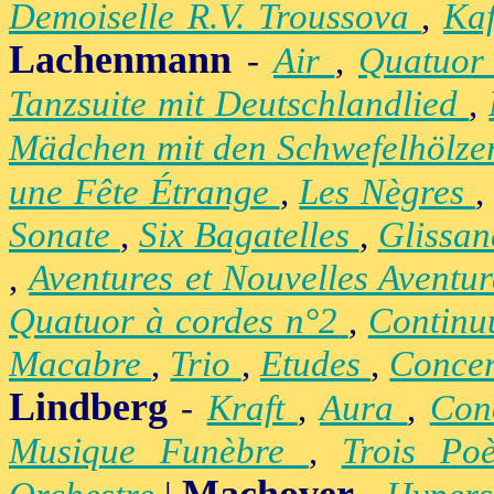
Demoiselle R.V. Troussova
,
Ka
Lachenmann
-
Air
,
Quatuor
Tanzsuite mit Deutschlandlied
,
Mädchen mit den Schwefelhölz
une Fête Étrange
,
Les Nègres
Sonate
,
Six Bagatelles
,
Glissa
,
Aventures et Nouvelles Aventu
Quatuor à cordes n°2
,
Contin
Macabre
,
Trio
,
Etudes
,
Concer
Lindberg
-
Kraft
,
Aura
,
Con
Musique Funèbre
,
Trois Po