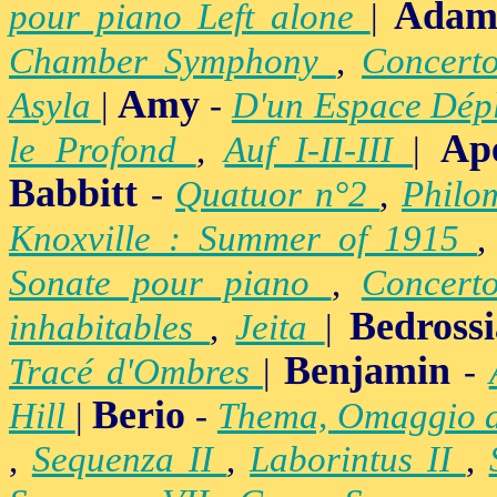
Adam
pour piano Left alone
|
Chamber Symphony
,
Concert
Amy
Asyla
|
-
D'un Espace Dép
Ap
le Profond
,
Auf I-II-III
|
Babbitt
-
Quatuor n°2
,
Philo
Knoxville : Summer of 1915
Sonate pour piano
,
Concert
Bedross
inhabitables
,
Jeita
|
Benjamin
Tracé d'Ombres
|
-
Berio
Hill
|
-
Thema, Omaggio 
,
Sequenza II
,
Laborintus II
,