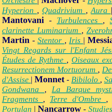
Machover
Orchestre
|
-
Hypers
Hyperion
,
Quadrivium
,
Aura
Mantovani
-
Turbulences
,
clarinette Luminarium
,
Zvero
Martin
Messi
-
Stentor
,
Iris
|
Vingt Regards sur l'Enfant Jé
Études de Rythme
,
Oiseaux ex
Resurrectionem Mortuorum
,
De
Monnet
d'Assise
|
-
Bibilolo
,
S
Gondwana
,
La Barque mys
Fragments
,
Terre d'Ombre
Nancarrow
Portulan
|
-
Studie