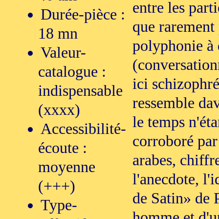
entre les part
Durée-pièce :
que rarement 
18 mn
polyphonie à 
Valeur-
(conversationn
catalogue :
ici schizophr
indispensable
ressemble dav
(xxxx)
le temps n'éta
Accessibilité-
corroboré par 
écoute :
arabes, chiff
moyenne
l'anecdote, l'
(+++)
de Satin» de 
Type-
homme et d'u