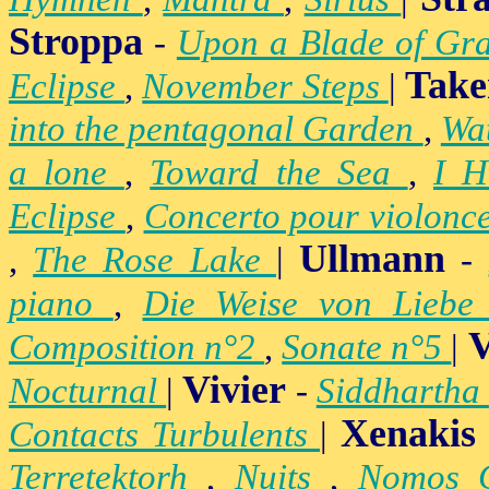
Stroppa
-
Upon a Blade of Gr
Take
Eclipse
,
November Steps
|
into the pentagonal Garden
,
Wa
a lone
,
Toward the Sea
,
I H
Eclipse
,
Concerto pour violonc
Ullmann
,
The Rose Lake
|
-
piano
,
Die Weise von Lieb
V
Composition n°2
,
Sonate n°5
|
Vivier
Nocturnal
|
-
Siddhartha
Xenakis
Contacts Turbulents
|
Terretektorh
,
Nuits
,
Nomos