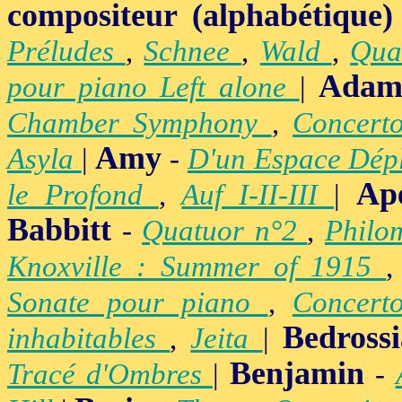
compositeur (alphabétique)
Préludes
,
Schnee
,
Wald
,
Qua
Adam
pour piano Left alone
|
Chamber Symphony
,
Concert
Amy
Asyla
|
-
D'un Espace Dép
Ap
le Profond
,
Auf I-II-III
|
Babbitt
-
Quatuor n°2
,
Philo
Knoxville : Summer of 1915
Sonate pour piano
,
Concert
Bedross
inhabitables
,
Jeita
|
Benjamin
Tracé d'Ombres
|
-