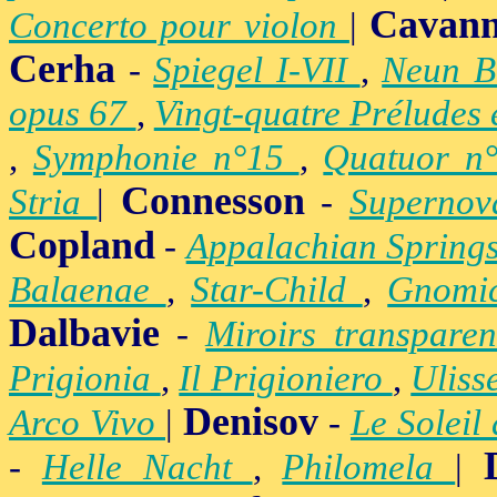
Cavan
Concerto pour violon
|
Cerha
-
Spiegel I-VII
,
Neun B
opus 67
,
Vingt-quatre Préludes
,
Symphonie n°15
,
Quatuor n
Connesson
Stria
|
-
Superno
Copland
-
Appalachian Spring
Balaenae
,
Star-Child
,
Gnomic
Dalbavie
-
Miroirs transpare
Prigionia
,
Il Prigioniero
,
Uliss
Denisov
Arco Vivo
|
-
Le Soleil
-
Helle Nacht
,
Philomela
|