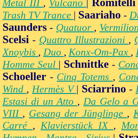
Romitelli
Metal III
,
Vulcano
|
Saariaho
Trash TV Trance
|
-
D
Saunders
-
Quatuor
,
Vermilio
Scelsi
-
Quattro Illustrazioni
,
Xnoybis
,
Duo
,
Konx-Om-Pax
,
Schnittke
Homme Seul
|
-
Conc
Schoeller
-
Cinq Totems
,
Conc
Sciarrino
Wind
,
Hermès V
|
-
Estasi di un Atto
,
Da Gelo a 
VIII
,
Gesang der Jünglinge
,
K
Carré
,
Klavierstück IX
,
Mo
Str
Hymnen
,
Mantra
,
Sirius
|