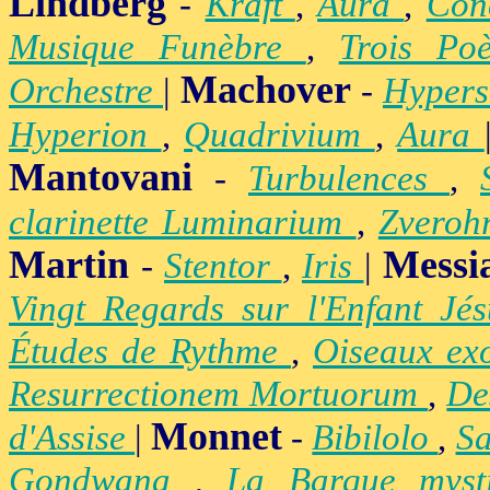
Lindberg
-
Kraft
,
Aura
,
Con
Musique Funèbre
,
Trois Po
Machover
Orchestre
|
-
Hypers
Hyperion
,
Quadrivium
,
Aura
Mantovani
-
Turbulences
,
clarinette Luminarium
,
Zvero
Martin
Messi
-
Stentor
,
Iris
|
Vingt Regards sur l'Enfant Jé
Études de Rythme
,
Oiseaux ex
Resurrectionem Mortuorum
,
De
Monnet
d'Assise
|
-
Bibilolo
,
S
Gondwana
,
La Barque mys