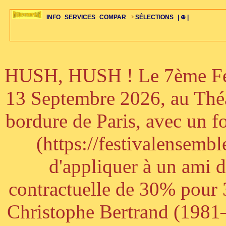
INFO
SERVICES
COMPAR
SÉLECTIONS
| ⊕ |
HUSH, HUSH ! Le 7ème Fest
ÉDITORIAUX
MAJ-LISTE
SÉLECTION
SÉLECTION
20ÈME PARAL
ARCH-CONCERTS
GUIDE-EXPRESS
COMPOS-INTRO
ACTUS-CONCERTS
1001 CD
TOP-REC
PIANO-CONC
COMPO-INDIV
ŒUVRES
LIENS
HISTOIRE
BONUS-ROMANS
RADIOS
BIOGRAPHIES
VIOLON-C
PAYS
ŒUVRES-INDIV
VIDÉOS
STYLES-ÉCOLES
ALTO-C
BONUS-FILMS
PERSPECTIVE
PLAN
GRAND-INSTR
CELLO-C
FAQS
LIED
B
13 Septembre 2026, au Théâ
bordure de Paris, avec un f
(https://festivalensemb
d'appliquer à un ami 
contractuelle de 30% pour 3
Christophe Bertrand (1981–