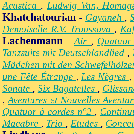
Acustica
,
Ludwig Van, Homag
Khatchatourian
-
Gayaneh
,
Demoiselle R.V. Troussova
,
Ka
Lachenmann
-
Air
,
Quatuor
Tanzsuite mit Deutschlandlied
,
Mädchen mit den Schwefelhölz
une Fête Étrange
,
Les Nègres
Sonate
,
Six Bagatelles
,
Glissa
,
Aventures et Nouvelles Aventu
Quatuor à cordes n°2
,
Contin
Macabre
,
Trio
,
Etudes
,
Concer