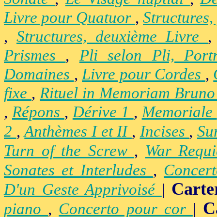
Livre pour Quatuor
,
Structures,
,
Structures, deuxième Livre
Prismes
,
Pli selon Pli, Por
Domaines
,
Livre pour Cordes
,
fixe
,
Rituel in Memoriam Brun
,
Répons
,
Dérive 1
,
Memoriale
2
,
Anthèmes I et II
,
Incises
,
Su
Turn of the Screw
,
War Requ
Sonates et Interludes
,
Concer
Carte
D'un Geste Apprivoisé
|
C
piano
,
Concerto pour cor
|