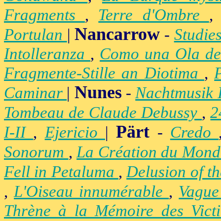
Fragments
,
Terre d'Ombre
Nancarrow
Portulan
|
-
Studie
Intolleranza
,
Como una Ola de
Fragmente-Stille an Diotima
,
Nunes
Caminar
|
-
Nachtmusik 
Tombeau de Claude Debussy
,
2
Pärt
I-II
,
Ejericio
|
-
Credo
Sonorum
,
La Création du Mon
Fell in Petaluma
,
Delusion of t
,
L'Oiseau innumérable
,
Vague
Thrène à la Mémoire des Vict