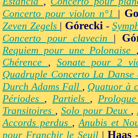
Estancia
,
Concerto pour pia
Go
Concerto pour violon n°1
|
Górecki
Zeven Zegels
|
-
Symph
Gó
Concerto pour clavecin
|
Requiem pour une Polonaise
Chérence
,
Sonate pour 2 vi
Quadruple Concerto La Danse
Durch Adams Fall
,
Quatuor à 
Périodes
,
Partiels
,
Prologu
Transitoires
,
Solo pour Deux
,
Accords perdus
,
Anubis et No
Haas
pour Franchir le Seuil
|