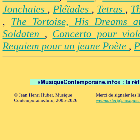
Jonchaies
,
Pléïades
,
Tetras
,
Th
,
The Tortoise, His Dreams 
Soldaten
,
Concerto pour vio
Requiem pour un jeune Poète
,
P
© Jean Henri Huber, Musique
Merci de signaler les l
Contemporaine.Info, 2005-2026
webmaster@musiqueco