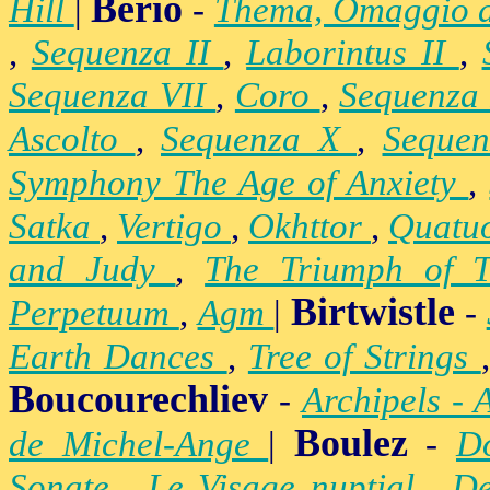
Berio
Hill
|
-
Thema, Omaggio 
,
Sequenza II
,
Laborintus II
,
Sequenza VII
,
Coro
,
Sequenza
Ascolto
,
Sequenza X
,
Seque
Symphony The Age of Anxiety
,
Satka
,
Vertigo
,
Okhttor
,
Quatu
and Judy
,
The Triumph of 
Birtwistle
Perpetuum
,
Agm
|
-
Earth Dances
,
Tree of Strings
Boucourechliev
-
Archipels - 
Boulez
de Michel-Ange
|
-
D
Sonate
,
Le Visage nuptial
,
De