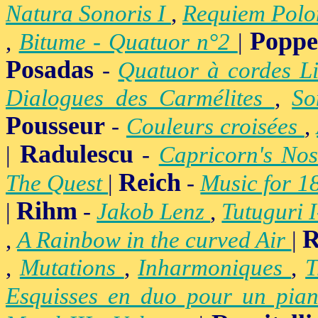
Natura Sonoris I
,
Requiem Polo
Popp
,
Bitume - Quatuor n°2
|
Posadas
-
Quatuor à cordes Li
Dialogues des Carmélites
,
So
Pousseur
-
Couleurs croisées
,
Radulescu
|
-
Capricorn's Nos
Reich
The Quest
|
-
Music for 1
Rihm
|
-
Jakob Lenz
,
Tutuguri 
R
,
A Rainbow in the curved Air
|
,
Mutations
,
Inharmoniques
,
T
Esquisses en duo pour un pian