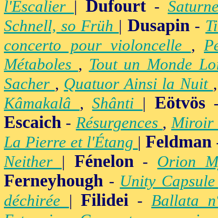
Dufourt
l'Escalier
|
-
Satur
Dusapin
Schnell, so Früh
|
-
T
concerto pour violoncelle
,
P
Métaboles
,
Tout un Monde Lo
Sacher
,
Quatuor Ainsi la Nuit
Eötvös
Kâmakalâ
,
Shânti
|
Escaich
-
Résurgences
,
Miroir
Feldman
La Pierre et l'Étang
|
Fénelon
Neither
|
-
Orion M
Ferneyhough
-
Unity Capsul
Filidei
déchirée
|
-
Ballata 